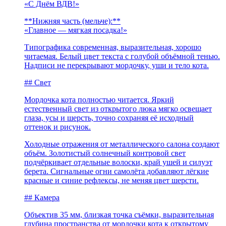
«С Днём ВДВ!»
**Нижняя часть (мельче):**
«Главное — мягкая посадка!»
Типографика современная, выразительная, хорошо
читаемая. Белый цвет текста с голубой объёмной тенью.
Надписи не перекрывают мордочку, уши и тело кота.
## Свет
Мордочка кота полностью читается. Яркий
естественный свет из открытого люка мягко освещает
глаза, усы и шерсть, точно сохраняя её исходный
оттенок и рисунок.
Холодные отражения от металлического салона создают
объём. Золотистый солнечный контровой свет
подчёркивает отдельные волоски, край ушей и силуэт
берета. Сигнальные огни самолёта добавляют лёгкие
красные и синие рефлексы, не меняя цвет шерсти.
## Камера
Объектив 35 мм, близкая точка съёмки, выразительная
глубина пространства от мордочки кота к открытому