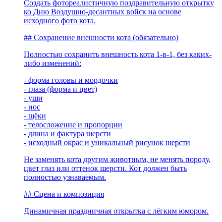
Создать фотореалистичную поздравительную открытку
ко Дню Воздушно-десантных войск на основе
исходного фото кота.
## Сохранение внешности кота (обязательно)
Полностью сохранить внешность кота 1-в-1, без каких-
либо изменений:
- форма головы и мордочки
- глаза (форма и цвет)
- уши
- нос
- щёки
- телосложение и пропорции
- длина и фактура шерсти
- исходный окрас и уникальный рисунок шерсти
Не заменять кота другим животным, не менять породу,
цвет глаз или оттенок шерсти. Кот должен быть
полностью узнаваемым.
## Сцена и композиция
Динамичная праздничная открытка с лёгким юмором.