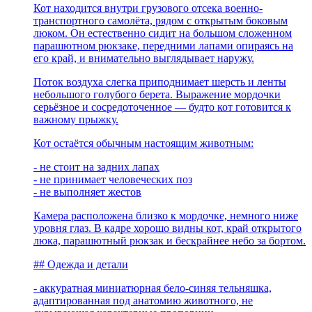
Кот находится внутри грузового отсека военно-
транспортного самолёта, рядом с открытым боковым
люком. Он естественно сидит на большом сложенном
парашютном рюкзаке, передними лапами опираясь на
его край, и внимательно выглядывает наружу.
Поток воздуха слегка приподнимает шерсть и ленты
небольшого голубого берета. Выражение мордочки
серьёзное и сосредоточенное — будто кот готовится к
важному прыжку.
Кот остаётся обычным настоящим животным:
- не стоит на задних лапах
- не принимает человеческих поз
- не выполняет жестов
Камера расположена близко к мордочке, немного ниже
уровня глаз. В кадре хорошо видны кот, край открытого
люка, парашютный рюкзак и бескрайнее небо за бортом.
## Одежда и детали
- аккуратная миниатюрная бело-синяя тельняшка,
адаптированная под анатомию животного, не