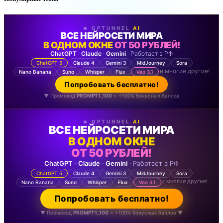
🔥 GPTUNNEL
AI
ВСЕ НЕЙРОСЕТИ МИРА
В ОДНОМ ОКНЕ
ОТ 50 РУБЛЕЙ!
ChatGPT
·
Claude
·
Gemini
· Работает в РФ
ChatGPT 5
Claude 4
Gemini 3
MidJourney
Sora
и многие другие!
Nano Banana
Suno
Whisper
Flux
Veo 3.1
Попробовать бесплатно!
▼ Промокод
PROMPT1_100
= +100% бонусных баллов
🔥 GPTUNNEL
AI
ВСЕ НЕЙРОСЕТИ МИРА
В ОДНОМ ОКНЕ
ОТ 50 РУБЛЕЙ!
ChatGPT
·
Claude
·
Gemini
· Работает в РФ
ChatGPT 5
Claude 4
Gemini 3
MidJourney
Sora
и многие другие!
Nano Banana
Suno
Whisper
Flux
Veo 3.1
Попробовать бесплатно!
▼ Промокод
PROMPT1_100
= +100% бонусных баллов ▼