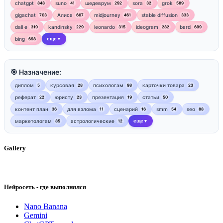
chatgpt
suno
шедеврум
sora
grok
848
41
292
32
589
gigachat
Алиса
midjourney
stable diffusion
703
667
461
333
dall e
kandinsky
leonardo
ideogram
bard
319
229
315
282
699
bing
еще
698
▼
🎯 Назначение:
диплом
курсовая
психологам
карточки товара
5
28
98
23
реферат
юристу
презентация
статьи
22
23
19
50
контент план
для взлома
сценарий
smm
seo
36
11
16
54
88
маркетологам
астрологические
еще
85
12
▼
Gallery
Нейросеть - где выполнялся
Nano Banana
Gemini