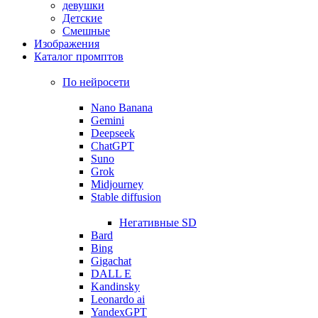
девушки
Детские
Смешные
Изображения
Каталог промптов
По нейросети
Nano Banana
Gemini
Deepseek
ChatGPT
Suno
Grok
Midjourney
Stable diffusion
Негативные SD
Bard
Bing
Gigachat
DALL E
Kandinsky
Leonardo ai
YandexGPT