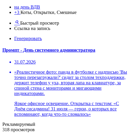
на день ВДВ
+3
Коты, Открытки, Смешные
Быстрый просмотр
Ссылка на запись
Генерировать
Промпт - День системного администратора
31.07.2026
«Реалистичное фото: панда в футболке с надписью 'Вы
точно перезагружали?' сидит за столом техподдержки,
держит телефон у уха, вторая лапа на клавиатуре, за
спиной стена с мониторами и мигающими
индикаторами.
Яркое офисное освещение. Открытка с текстом: «С
Днём сисадмина! 31 июля — герои, о которых все
вспоминают, когда что-то сломалось»
Рекламируемый
318 просмотров