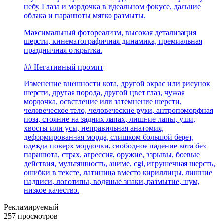
небу. Глаза и мордочка в идеальном фокусе, дальние
облака и парашюты мягко размыты.
Максимальный фотореализм, высокая детализация
шерсти, кинематографичная динамика, премиальная
праздничная открытка.
## Негативный промпт
Изменение внешности кота, другой окрас или рисунок
шерсти, другая порода, другой цвет глаз, чужая
мордочка, осветление или затемнение шерсти,
человеческое тело, человеческие руки, антропоморфная
поза, стояние на задних лапах, лишние лапы, уши,
хвосты или усы, неправильная анатомия,
деформированная морда, слишком большой берет,
одежда поверх мордочки, свободное падение кота без
парашюта, страх, агрессия, оружие, взрывы, боевые
действия, мультяшность, аниме, cgi, игрушечная шерсть,
ошибки в тексте, латиница вместо кириллицы, лишние
надписи, логотипы, водяные знаки, размытие, шум,
низкое качество.
Рекламируемый
257 просмотров