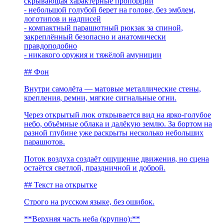
скрывающая характерные пропорции
- небольшой голубой берет на голове, без эмблем,
логотипов и надписей
- компактный парашютный рюкзак за спиной,
закреплённый безопасно и анатомически
правдоподобно
- никакого оружия и тяжёлой амуниции
## Фон
Внутри самолёта — матовые металлические стены,
крепления, ремни, мягкие сигнальные огни.
Через открытый люк открывается вид на ярко-голубое
небо, объёмные облака и далёкую землю. За бортом на
разной глубине уже раскрыты несколько небольших
парашютов.
Поток воздуха создаёт ощущение движения, но сцена
остаётся светлой, праздничной и доброй.
## Текст на открытке
Строго на русском языке, без ошибок.
**Верхняя часть неба (крупно):**