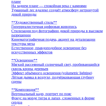
плане
На заднем плане — спокойная река с камнями
Туманный лес вдалеке создаёт атмосферу нетронутой
дикой природы
**Художественный стиль**
Гиперреалистичная цифровая живопись
Стилизация под фотографию дикой природы в высоком
разрешении
Кинематографичная подача, акцент на детализации
текстуры меха
Естественное, правдоподобное освещение без
искусственных эффектов
**Освещение**
Мягкий рассеянный солнечный свет, пробивающийся
сквозь кроны деревьев
Эффект объёмного освещения (volumetric lighting)
Лёгкая дымка в воздухе, подчёркивающая глубину
сцены
**Композиция**
Вертикальный кадр, портрет по пояс
Фокус на морде тигра и лапах, сложенных в форме
сердца