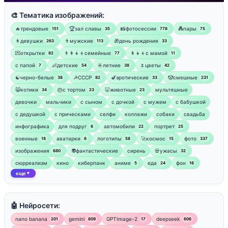
🎨 Тематика изображений:
🔥трендовые
🏆зал славы
📸фотосессии
💑пары
151
35
778
75
👩девушки
👨мужские
🎁день рождения
263
113
33
💌открытки
👨‍👩‍👧‍👦семейные
👩‍👧‍👦с мамой
82
77
11
‍с папой
👶детские
☀️летние
🌷цветы
7
54
38
42
☯︎черно-белые
☭СССР
🍆эротические
🤡смешные
38
82
33
231
😸котики
🎂с тортом
🐷животные
мультяшные
34
23
23
девочки
мальчики
с сыном
с дочкой
с мужем
с бабушкой
с дедушкой
с прическами
селфи
коллажи
собаки
свадьба
инфографика
для подруг
автомобили
портрет
6
22
25
военные
аватарки
логотипы
🚀космос
фото
18
6
58
15
337
изображения
👽фантастические
сирень
💀ужасы
680
32
сюрреализм
кино
киберпанк
аниме
еда
фон
5
24
16
еще
▼
🤖 Нейросети:
nano banana
gemini
GPTImage-2
deepseek
201
809
17
606