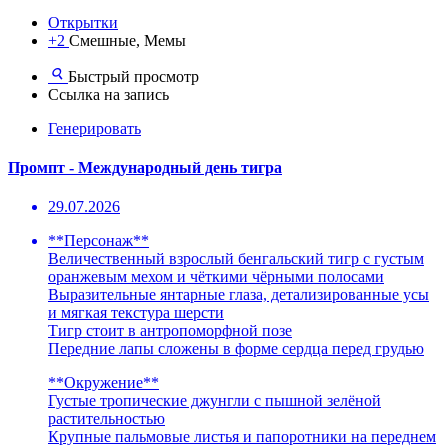
Открытки
+2
Смешные, Мемы
Быстрый просмотр
Ссылка на запись
Генерировать
Промпт - Международный день тигра
29.07.2026
**Персонаж**
Величественный взрослый бенгальский тигр с густым
оранжевым мехом и чёткими чёрными полосами
Выразительные янтарные глаза, детализированные усы
и мягкая текстура шерсти
Тигр стоит в антропоморфной позе
Передние лапы сложены в форме сердца перед грудью
**Окружение**
Густые тропические джунгли с пышной зелёной
растительностью
Крупные пальмовые листья и папоротники на переднем