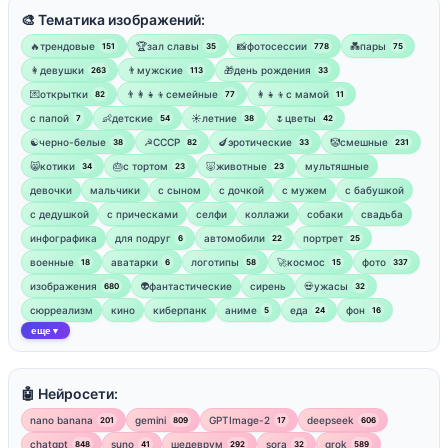
🎨 Тематика изображений:
🔥трендовые
🏆зал славы
📸фотосессии
💑пары
151
35
778
75
👩девушки
👨мужские
🎁день рождения
263
113
33
💌открытки
👨‍👩‍👧‍👦семейные
👩‍👧‍👦с мамой
82
77
11
‍с папой
👶детские
☀️летние
🌷цветы
7
54
38
42
☯︎черно-белые
☭СССР
🍆эротические
🤡смешные
38
82
33
231
😸котики
🎂с тортом
🐷животные
мультяшные
34
23
23
девочки
мальчики
с сыном
с дочкой
с мужем
с бабушкой
с дедушкой
с прическами
селфи
коллажи
собаки
свадьба
инфографика
для подруг
автомобили
портрет
6
22
25
военные
аватарки
логотипы
🚀космос
фото
18
6
58
15
337
изображения
👽фантастические
сирень
💀ужасы
680
32
сюрреализм
кино
киберпанк
аниме
еда
фон
5
24
16
еще
▼
🤖 Нейросети:
nano banana
gemini
GPTImage-2
deepseek
201
809
17
606
chatgpt
suno
шедеврум
sora
grok
848
41
292
32
589