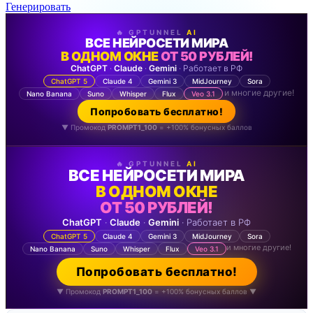
Генерировать
🔥 GPTUNNEL
AI
ВСЕ НЕЙРОСЕТИ МИРА
В ОДНОМ ОКНЕ
ОТ 50 РУБЛЕЙ!
ChatGPT
·
Claude
·
Gemini
· Работает в РФ
ChatGPT 5
Claude 4
Gemini 3
MidJourney
Sora
и многие другие!
Nano Banana
Suno
Whisper
Flux
Veo 3.1
Попробовать бесплатно!
▼ Промокод
PROMPT1_100
= +100% бонусных баллов
🔥 GPTUNNEL
AI
ВСЕ НЕЙРОСЕТИ МИРА
В ОДНОМ ОКНЕ
ОТ 50 РУБЛЕЙ!
ChatGPT
·
Claude
·
Gemini
· Работает в РФ
ChatGPT 5
Claude 4
Gemini 3
MidJourney
Sora
и многие другие!
Nano Banana
Suno
Whisper
Flux
Veo 3.1
Попробовать бесплатно!
▼ Промокод
PROMPT1_100
= +100% бонусных баллов ▼