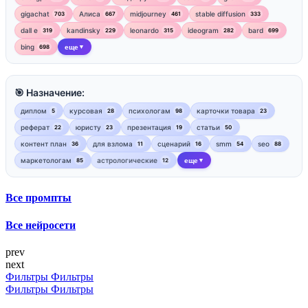
gigachat
Алиса
midjourney
stable diffusion
703
667
461
333
dall e
kandinsky
leonardo
ideogram
bard
319
229
315
282
699
bing
еще
698
▼
🎯 Назначение:
диплом
курсовая
психологам
карточки товара
5
28
98
23
реферат
юристу
презентация
статьи
22
23
19
50
контент план
для взлома
сценарий
smm
seo
36
11
16
54
88
маркетологам
астрологические
еще
85
12
▼
Все промпты
Все нейросети
prev
next
Фильтры
Фильтры
Фильтры
Фильтры