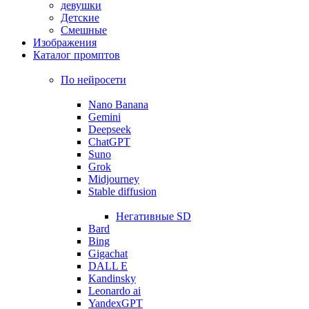
девушки
Детские
Смешные
Изображения
Каталог промптов
По нейросети
Nano Banana
Gemini
Deepseek
ChatGPT
Suno
Grok
Midjourney
Stable diffusion
Негативные SD
Bard
Bing
Gigachat
DALL E
Kandinsky
Leonardo ai
YandexGPT