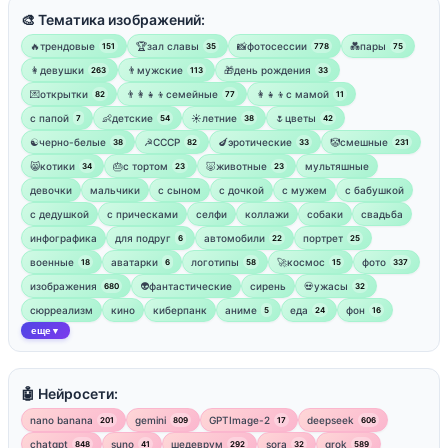
🎨 Тематика изображений:
🔥трендовые
🏆зал славы
📸фотосессии
💑пары
151
35
778
75
👩девушки
👨мужские
🎁день рождения
263
113
33
💌открытки
👨‍👩‍👧‍👦семейные
👩‍👧‍👦с мамой
82
77
11
‍с папой
👶детские
☀️летние
🌷цветы
7
54
38
42
☯︎черно-белые
☭СССР
🍆эротические
🤡смешные
38
82
33
231
😸котики
🎂с тортом
🐷животные
мультяшные
34
23
23
девочки
мальчики
с сыном
с дочкой
с мужем
с бабушкой
с дедушкой
с прическами
селфи
коллажи
собаки
свадьба
инфографика
для подруг
автомобили
портрет
6
22
25
военные
аватарки
логотипы
🚀космос
фото
18
6
58
15
337
изображения
👽фантастические
сирень
💀ужасы
680
32
сюрреализм
кино
киберпанк
аниме
еда
фон
5
24
16
еще
▼
🤖 Нейросети:
nano banana
gemini
GPTImage-2
deepseek
201
809
17
606
chatgpt
suno
шедеврум
sora
grok
848
41
292
32
589