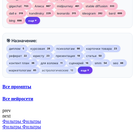
gigachat
Алиса
midjourney
stable diffusion
703
667
461
333
dall e
kandinsky
leonardo
ideogram
bard
319
229
315
282
699
bing
еще
698
▼
🎯 Назначение:
диплом
курсовая
психологам
карточки товара
5
28
98
23
реферат
юристу
презентация
статьи
22
23
19
50
контент план
для взлома
сценарий
smm
seo
36
11
16
54
88
маркетологам
астрологические
еще
85
12
▼
Все промпты
Все нейросети
prev
next
Фильтры
Фильтры
Фильтры
Фильтры