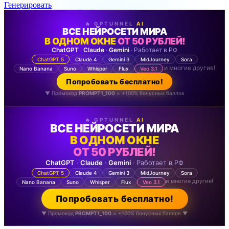
Генерировать
🔥 GPTUNNEL
AI
ВСЕ НЕЙРОСЕТИ МИРА
В ОДНОМ ОКНЕ
ОТ 50 РУБЛЕЙ!
ChatGPT
·
Claude
·
Gemini
· Работает в РФ
ChatGPT 5
Claude 4
Gemini 3
MidJourney
Sora
и многие другие!
Nano Banana
Suno
Whisper
Flux
Veo 3.1
Попробовать бесплатно!
▼ Промокод
PROMPT1_100
= +100% бонусных баллов
🔥 GPTUNNEL
AI
ВСЕ НЕЙРОСЕТИ МИРА
В ОДНОМ ОКНЕ
ОТ 50 РУБЛЕЙ!
ChatGPT
·
Claude
·
Gemini
· Работает в РФ
ChatGPT 5
Claude 4
Gemini 3
MidJourney
Sora
и многие другие!
Nano Banana
Suno
Whisper
Flux
Veo 3.1
Попробовать бесплатно!
▼ Промокод
PROMPT1_100
= +100% бонусных баллов ▼