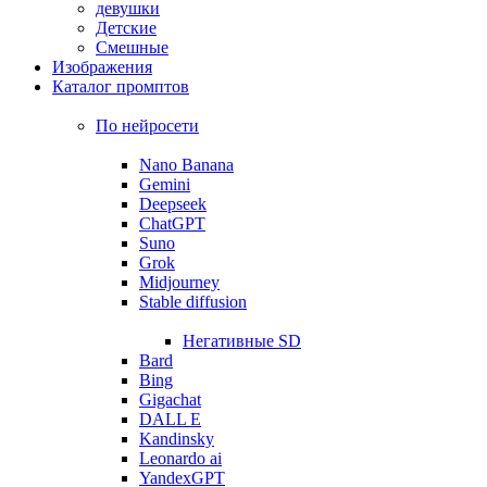
девушки
Детские
Смешные
Изображения
Каталог промптов
По нейросети
Nano Banana
Gemini
Deepseek
ChatGPT
Suno
Grok
Midjourney
Stable diffusion
Негативные SD
Bard
Bing
Gigachat
DALL E
Kandinsky
Leonardo ai
YandexGPT