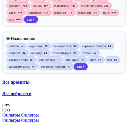
gigachat
Алиса
midjourney
stable diffusion
703
667
461
333
dall e
kandinsky
leonardo
ideogram
bard
319
229
315
282
699
bing
еще
698
▼
🎯 Назначение:
диплом
курсовая
психологам
карточки товара
5
28
98
23
реферат
юристу
презентация
статьи
22
23
19
50
контент план
для взлома
сценарий
smm
seo
36
11
16
54
88
маркетологам
астрологические
еще
85
12
▼
Все промпты
Все нейросети
prev
next
Фильтры
Фильтры
Фильтры
Фильтры