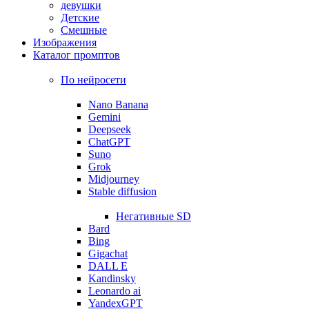
девушки
Детские
Смешные
Изображения
Каталог промптов
По нейросети
Nano Banana
Gemini
Deepseek
ChatGPT
Suno
Grok
Midjourney
Stable diffusion
Негативные SD
Bard
Bing
Gigachat
DALL E
Kandinsky
Leonardo ai
YandexGPT