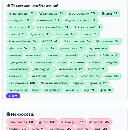
🎨 Тематика изображений:
🔥трендовые
🏆зал славы
📸фотосессии
💑пары
151
35
778
75
👩девушки
👨мужские
🎁день рождения
263
113
33
💌открытки
👨‍👩‍👧‍👦семейные
👩‍👧‍👦с мамой
82
77
11
‍с папой
👶детские
☀️летние
🌷цветы
7
54
38
42
☯︎черно-белые
☭СССР
🍆эротические
🤡смешные
38
82
33
231
😸котики
🎂с тортом
🐷животные
мультяшные
34
23
23
девочки
мальчики
с сыном
с дочкой
с мужем
с бабушкой
с дедушкой
с прическами
селфи
коллажи
собаки
свадьба
инфографика
для подруг
автомобили
портрет
6
22
25
военные
аватарки
логотипы
🚀космос
фото
18
6
58
15
337
изображения
👽фантастические
сирень
💀ужасы
680
32
сюрреализм
кино
киберпанк
аниме
еда
фон
5
24
16
еще
▼
🤖 Нейросети:
nano banana
gemini
GPTImage-2
deepseek
201
809
17
606
chatgpt
suno
шедеврум
sora
grok
848
41
292
32
589