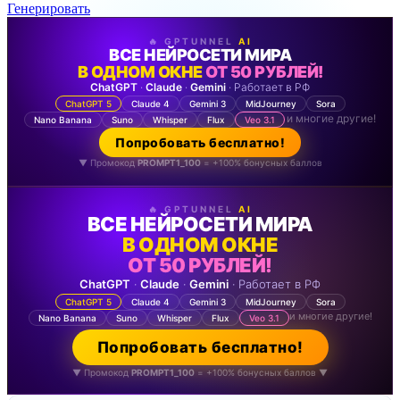
Генерировать
🔥 GPTUNNEL
AI
ВСЕ НЕЙРОСЕТИ МИРА
В ОДНОМ ОКНЕ
ОТ 50 РУБЛЕЙ!
ChatGPT
·
Claude
·
Gemini
· Работает в РФ
ChatGPT 5
Claude 4
Gemini 3
MidJourney
Sora
и многие другие!
Nano Banana
Suno
Whisper
Flux
Veo 3.1
Попробовать бесплатно!
▼ Промокод
PROMPT1_100
= +100% бонусных баллов
🔥 GPTUNNEL
AI
ВСЕ НЕЙРОСЕТИ МИРА
В ОДНОМ ОКНЕ
ОТ 50 РУБЛЕЙ!
ChatGPT
·
Claude
·
Gemini
· Работает в РФ
ChatGPT 5
Claude 4
Gemini 3
MidJourney
Sora
и многие другие!
Nano Banana
Suno
Whisper
Flux
Veo 3.1
Попробовать бесплатно!
▼ Промокод
PROMPT1_100
= +100% бонусных баллов ▼