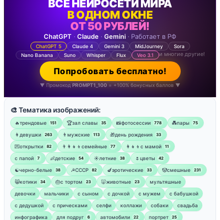
ВСЕ НЕЙРОСЕТИ МИРА
В ОДНОМ ОКНЕ
ОТ 50 РУБЛЕЙ!
ChatGPT
·
Claude
·
Gemini
· Работает в РФ
ChatGPT 5
Claude 4
Gemini 3
MidJourney
Sora
и многие другие!
Nano Banana
Suno
Whisper
Flux
Veo 3.1
Попробовать бесплатно!
▼ Промокод
PROMPT1_100
= +100% бонусных баллов ▼
🎨 Тематика изображений:
🔥трендовые
🏆зал славы
📸фотосессии
💑пары
151
35
778
75
👩девушки
👨мужские
🎁день рождения
263
113
33
💌открытки
👨‍👩‍👧‍👦семейные
👩‍👧‍👦с мамой
82
77
11
‍с папой
👶детские
☀️летние
🌷цветы
7
54
38
42
☯︎черно-белые
☭СССР
🍆эротические
🤡смешные
38
82
33
231
😸котики
🎂с тортом
🐷животные
мультяшные
34
23
23
девочки
мальчики
с сыном
с дочкой
с мужем
с бабушкой
с дедушкой
с прическами
селфи
коллажи
собаки
свадьба
инфографика
для подруг
автомобили
портрет
6
22
25