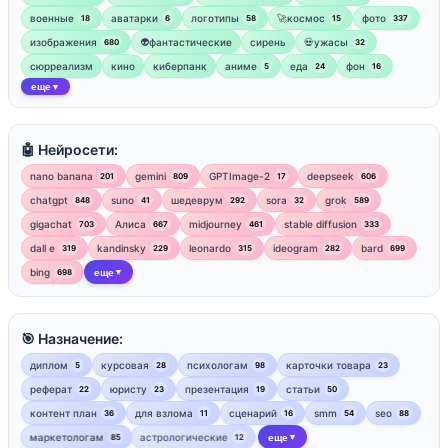
военные
аватарки
логотипы
🚀космос
фото
18
6
58
15
337
изображения
👽фантастические
сирень
💀ужасы
680
32
сюрреализм
кино
киберпанк
аниме
еда
фон
5
24
16
еще
▼
🤖 Нейросети:
nano banana
gemini
GPTImage-2
deepseek
201
809
17
606
chatgpt
suno
шедеврум
sora
grok
848
41
292
32
589
gigachat
Алиса
midjourney
stable diffusion
703
667
461
333
dall e
kandinsky
leonardo
ideogram
bard
319
229
315
282
699
bing
еще
698
▼
🎯 Назначение:
диплом
курсовая
психологам
карточки товара
5
28
98
23
реферат
юристу
презентация
статьи
22
23
19
50
контент план
для взлома
сценарий
smm
seo
36
11
16
54
88
маркетологам
астрологические
еще
85
12
▼