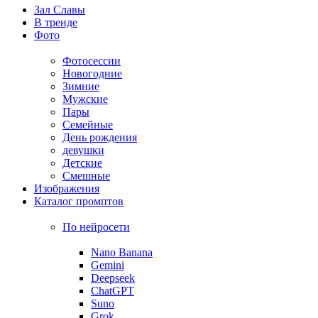
Зал Славы
В тренде
Фото
Фотосессии
Новогодние
Зимние
Мужские
Пары
Семейные
День рождения
девушки
Детские
Смешные
Изображения
Каталог промптов
По нейросети
Nano Banana
Gemini
Deepseek
ChatGPT
Suno
Grok