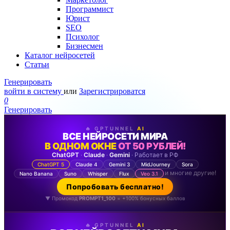
Программист
Юрист
SEO
Психолог
Бизнесмен
Каталог нейросетей
Статьи
Генерировать
войти в систему
или
Зарегистрироватся
0
Генерировать
🔥 GPTUNNEL
AI
ВСЕ НЕЙРОСЕТИ МИРА
В ОДНОМ ОКНЕ
ОТ 50 РУБЛЕЙ!
ChatGPT
·
Claude
·
Gemini
· Работает в РФ
ChatGPT 5
Claude 4
Gemini 3
MidJourney
Sora
и многие другие!
Nano Banana
Suno
Whisper
Flux
Veo 3.1
Попробовать бесплатно!
▼ Промокод
PROMPT1_100
= +100% бонусных баллов
🔥 GPTUNNEL
AI