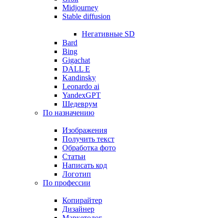
Midjourney
Stable diffusion
Негативные SD
Bard
Bing
Gigachat
DALL E
Kandinsky
Leonardo ai
YandexGPT
Шедеврум
По назначению
Изображения
Получить текст
Обработка фото
Статьи
Написать код
Логотип
По профессии
Копирайтер
Дизайнер
Маркетолог