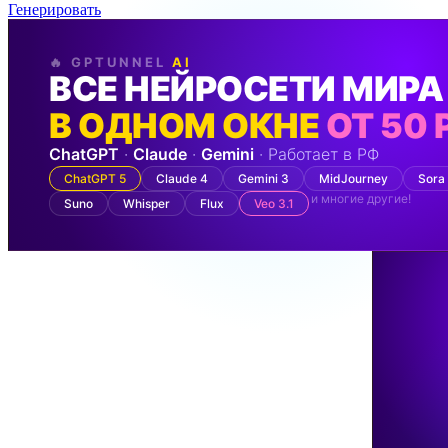
Генерировать
🔥 GPTUNNEL
AI
ВСЕ НЕЙРОСЕТИ МИРА
В ОДНОМ ОКНЕ
ОТ 50 
ChatGPT
·
Claude
·
Gemini
· Работает в РФ
ChatGPT 5
Claude 4
Gemini 3
MidJourney
Sora
и многие другие!
Suno
Whisper
Flux
Veo 3.1