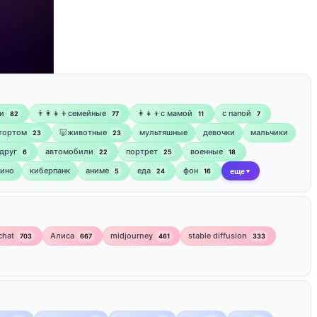
и
👨‍👩‍👧‍👦семейные
👩‍👧‍👦с мамой
‍с папой
82
77
11
7
 тортом
🐷животные
мультяшные
девочки
мальчики
23
23
друг
автомобили
портрет
военные
6
22
25
18
кино
киберпанк
аниме
еда
фон
5
24
16
еще
▼
chat
Алиса
midjourney
stable diffusion
703
667
461
333