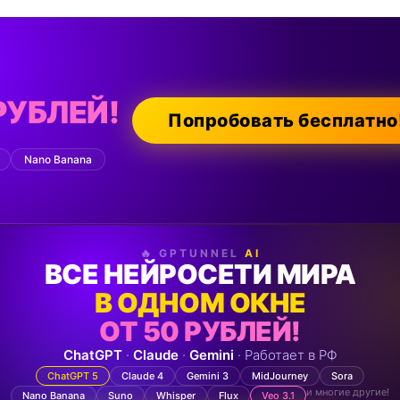
РУБЛЕЙ!
Попробовать бесплатно
Nano Banana
🔥 GPTUNNEL
AI
ВСЕ НЕЙРОСЕТИ МИРА
В ОДНОМ ОКНЕ
ОТ 50 РУБЛЕЙ!
ChatGPT
·
Claude
·
Gemini
· Работает в РФ
ChatGPT 5
Claude 4
Gemini 3
MidJourney
Sora
и многие другие!
Nano Banana
Suno
Whisper
Flux
Veo 3.1