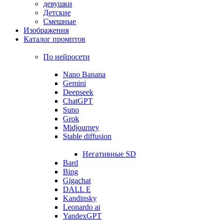
девушки
Детские
Смешные
Изображения
Каталог промптов
По нейросети
Nano Banana
Gemini
Deepseek
ChatGPT
Suno
Grok
Midjourney
Stable diffusion
Негативные SD
Bard
Bing
Gigachat
DALL E
Kandinsky
Leonardo ai
YandexGPT