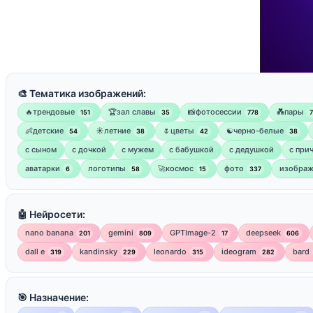
🎨 Тематика изображений:
🔥трендовые
🏆зал славы
📸фотосессии
💑пары
151
35
778
👶детские
☀️летние
🌷цветы
☯︎черно-белые
54
38
42
38
с сыном
с дочкой
с мужем
с бабушкой
с дедушкой
с при
аватарки
логотипы
🚀космос
фото
изображ
6
58
15
337
🤖 Нейросети:
nano banana
gemini
GPTImage-2
deepseek
201
809
17
606
dall e
kandinsky
leonardo
ideogram
bard
319
229
315
282
🎯 Назначение: