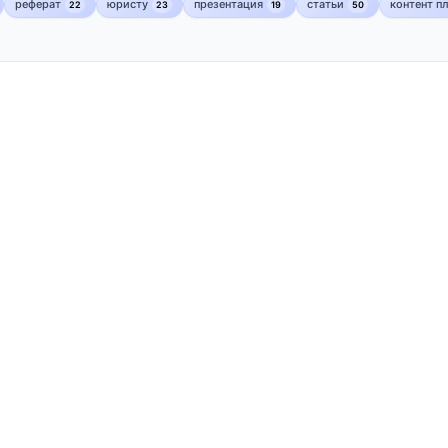
реферат
юристу
презентация
статьи
контент п
22
23
19
50