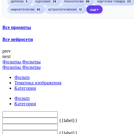
диплом
курсовая
психологам
карточки товара
5
28
98
23
маркетологам
астрологические
85
12
еще
▼
Все промпты
Все нейросети
prev
next
Фильтры
Фильтры
Фильтры
Фильтры
Фильтр
Тематика изображения
Категории
Фильтр
Категории
{{label}}
{{label}}