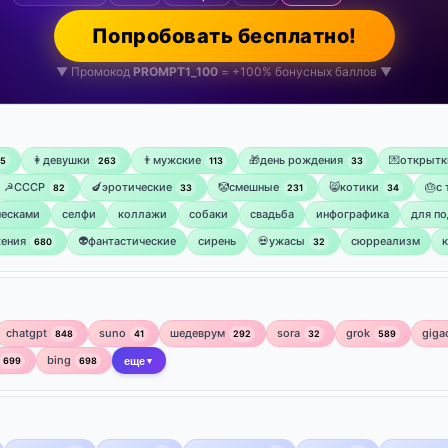
Попробовать бесплатно!
▼ Промокод
PROMPT1_100
= +100% бонусных баллов ▼
👩девушки
👨мужские
🎁день рождения
💌открытк
75
263
113
33
☭СССР
🍆эротические
🤡смешные
😸котики
🎂с
82
33
231
34
ческами
селфи
коллажи
собаки
свадьба
инфографика
для по
ения
👽фантастические
сирень
💀ужасы
сюрреализм
680
32
chatgpt
suno
шедеврум
sora
grok
giga
848
41
292
32
589
bing
699
698
еще
▼