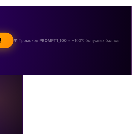
!
▼ Промокод
PROMPT1_100
= +100% бонусных баллов