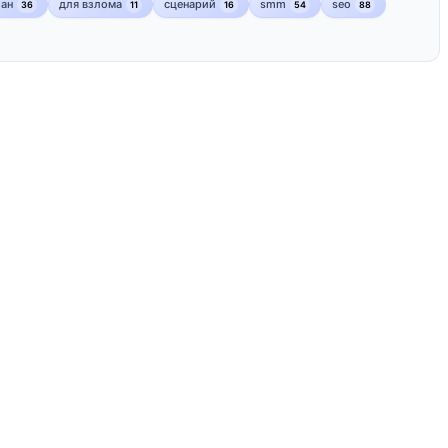
лан
для взлома
сценарий
smm
seo
36
11
16
54
88