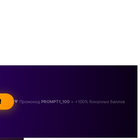
!
▼ Промокод
PROMPT1_100
= +100% бонусных баллов