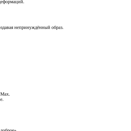
деформаций.
оздавая непринуждённый образ.
 Max.
е.
 доброе».