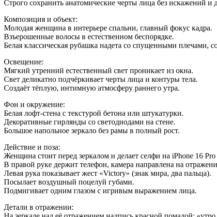
Строго сохранить анатомические черты лица без искажений и 
Композиция и объект:
Молодая женщина в интерьере спальни, главный фокус кадра.
Взъерошенные волосы в естественном беспорядке.
Белая классическая рубашка надета со спущенными плечами, с
Освещение:
Мягкий утренний естественный свет проникает из окна.
Свет деликатно подчёркивает черты лица и контуры тела.
Создаёт тёплую, интимную атмосферу раннего утра.
Фон и окружение:
Белая лофт-стена с текстурой бетона или штукатурки.
Декоративные гирлянды со светодиодами на стене.
Большое напольное зеркало без рамы в полный рост.
Действие и поза:
Женщина стоит перед зеркалом и делает селфи на iPhone 16 Pro
В правой руке держит телефон, камера направлена на отражени
Левая рука показывает жест «Victory» (знак мира, два пальца).
Посылает воздушный поцелуй губами.
Подмигивает одним глазом с игривым выражением лица.
Детали в отражении:
На зеркале над её отражением надпись красной помадой: «утро