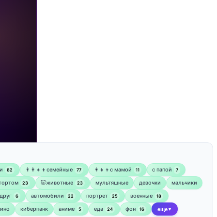
и
👨‍👩‍👧‍👦семейные
👩‍👧‍👦с мамой
‍с папой
82
77
11
7
 тортом
🐷животные
мультяшные
девочки
мальчики
23
23
друг
автомобили
портрет
военные
6
22
25
18
кино
киберпанк
аниме
еда
фон
5
24
16
еще
▼