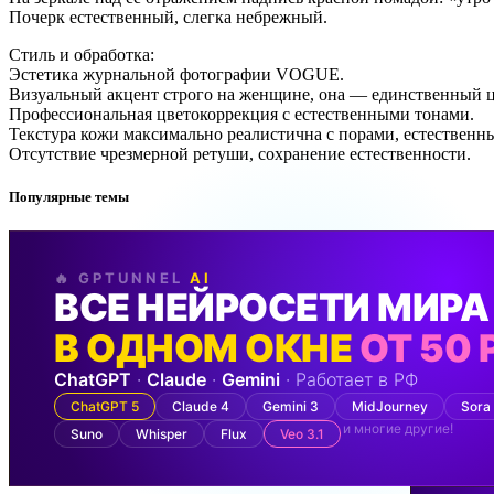
Почерк естественный, слегка небрежный.
Стиль и обработка:
Эстетика журнальной фотографии VOGUE.
Визуальный акцент строго на женщине, она — единственный 
Профессиональная цветокоррекция с естественными тонами.
Текстура кожи максимально реалистична с порами, естественн
Отсутствие чрезмерной ретуши, сохранение естественности.
Популярные темы
🔥 GPTUNNEL
AI
ВСЕ НЕЙРОСЕТИ МИРА
В ОДНОМ ОКНЕ
ОТ 50 
ChatGPT
·
Claude
·
Gemini
· Работает в РФ
ChatGPT 5
Claude 4
Gemini 3
MidJourney
Sora
и многие другие!
Suno
Whisper
Flux
Veo 3.1