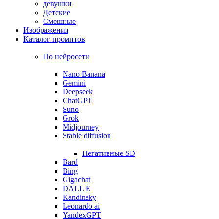
девушки
Детские
Смешные
Изображения
Каталог промптов
По нейросети
Nano Banana
Gemini
Deepseek
ChatGPT
Suno
Grok
Midjourney
Stable diffusion
Негативные SD
Bard
Bing
Gigachat
DALL E
Kandinsky
Leonardo ai
YandexGPT