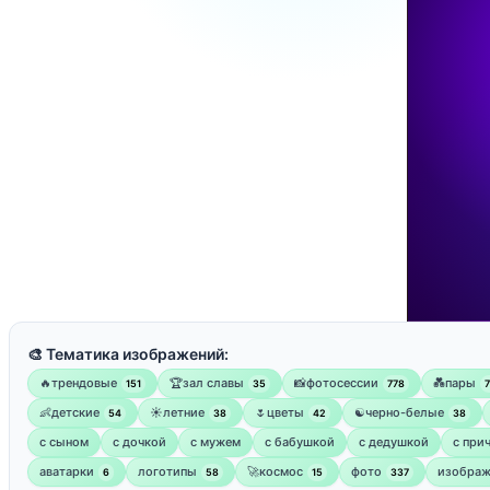
🎨 Тематика изображений:
🔥трендовые
🏆зал славы
📸фотосессии
💑пары
151
35
778
👶детские
☀️летние
🌷цветы
☯︎черно-белые
54
38
42
38
с сыном
с дочкой
с мужем
с бабушкой
с дедушкой
с при
аватарки
логотипы
🚀космос
фото
изображ
6
58
15
337