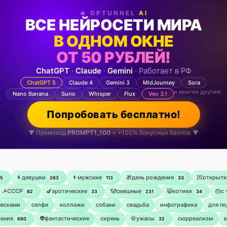
🔥 GPTUNNEL
AI
ВСЕ НЕЙРОСЕТИ МИРА
В ОДНОМ ОКНЕ
ОТ 50 РУБЛЕЙ!
ChatGPT
·
Claude
·
Gemini
· Работает в РФ
ChatGPT 5
Claude 4
Gemini 3
MidJourney
Sora
и многие другие!
Nano Banana
Suno
Whisper
Flux
Veo 3.1
Попробовать бесплатно!
▼ Промокод
PROMPT1_100
= +100% бонусных баллов ▼
👩девушки
👨мужские
🎁день рождения
💌открытк
75
263
113
33
☭СССР
🍆эротические
🤡смешные
😸котики
🎂с
82
33
231
34
ческами
селфи
коллажи
собаки
свадьба
инфографика
для по
ения
👽фантастические
сирень
💀ужасы
сюрреализм
680
32