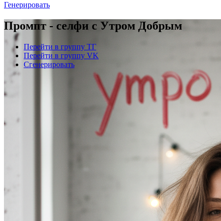
Генерировать
Промпт - селфи с Утром Добрым
Перейти в группу ТГ
Перейти в группу VK
Сгенерировать