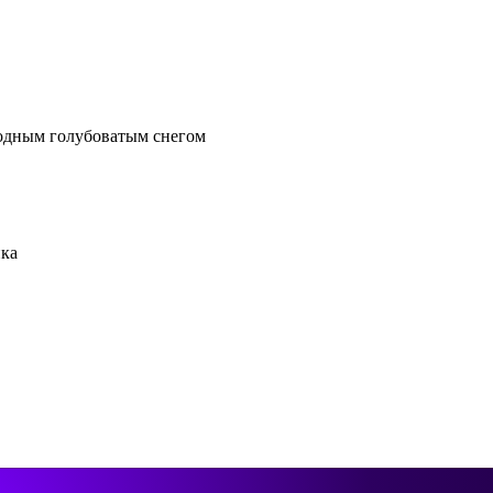
лодным голубоватым снегом
ика