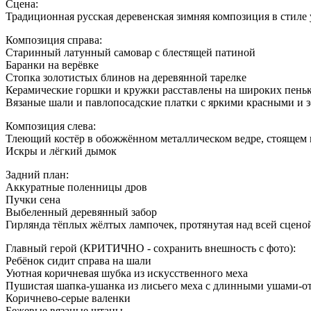
Сцена:
Традиционная русская деревенская зимняя композиция в стиле
Композиция справа:
Старинный латунный самовар с блестящей патиной
Баранки на верёвке
Стопка золотистых блинов на деревянной тарелке
Керамические горшки и кружки расставлены на широких пень
Вязаные шали и павлопосадские платки с яркими красными и 
Композиция слева:
Тлеющий костёр в обожжённом металлическом ведре, стоящем 
Искры и лёгкий дымок
Задний план:
Аккуратные поленницы дров
Пучки сена
Выбеленный деревянный забор
Гирлянда тёплых жёлтых лампочек, протянутая над всей сцено
Главный герой (КРИТИЧНО - сохранить внешность с фото):
Ребёнок сидит справа на шали
Уютная коричневая шубка из искусственного меха
Пушистая шапка-ушанка из лисьего меха с длинными ушами-о
Коричнево-серые валенки
Бежевые вязаные штаны