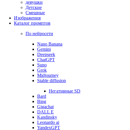
девушки
Детские
Смешные
Изображения
Каталог промптов
По нейросети
Nano Banana
Gemini
Deepseek
ChatGPT
Suno
Grok
Midjourney
Stable diffusion
Негативные SD
Bard
Bing
Gigachat
DALL E
Kandinsky
Leonardo ai
YandexGPT