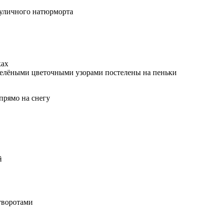
 уличного натюрморта
ках
зелёными цветочными узорами постелены на пеньки
прямо на снегу
й
творотами