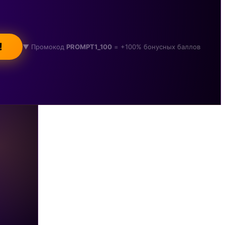
!
▼ Промокод
PROMPT1_100
= +100% бонусных баллов