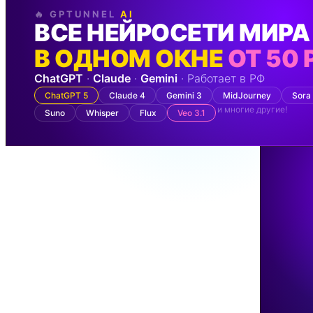
🔥 GPTUNNEL
AI
ВСЕ НЕЙРОСЕТИ МИРА
В ОДНОМ ОКНЕ
ОТ 50 
ChatGPT
·
Claude
·
Gemini
· Работает в РФ
ChatGPT 5
Claude 4
Gemini 3
MidJourney
Sora
и многие другие!
Suno
Whisper
Flux
Veo 3.1