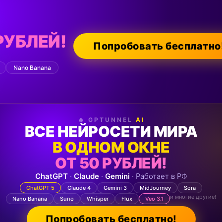
РУБЛЕЙ!
Попробовать бесплатно
Nano Banana
🔥 GPTUNNEL
AI
ВСЕ НЕЙРОСЕТИ МИРА
В ОДНОМ ОКНЕ
ОТ 50 РУБЛЕЙ!
ChatGPT
·
Claude
·
Gemini
· Работает в РФ
ChatGPT 5
Claude 4
Gemini 3
MidJourney
Sora
и многие другие!
Nano Banana
Suno
Whisper
Flux
Veo 3.1
Попробовать бесплатно!