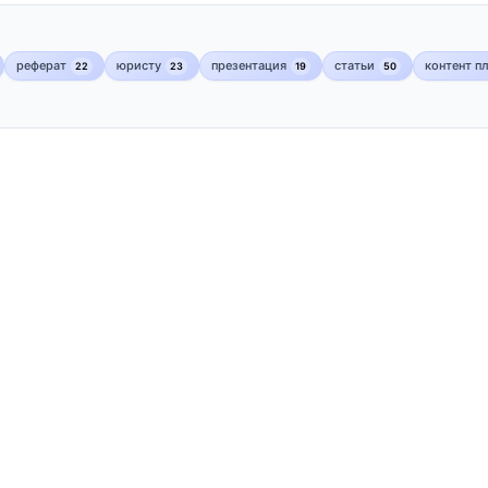
реферат
юристу
презентация
статьи
контент п
22
23
19
50