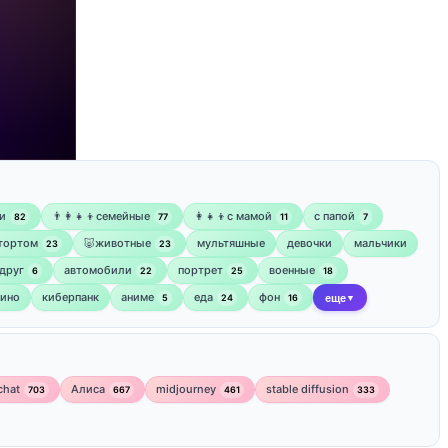
и
👨‍👩‍👧‍👦семейные
👩‍👧‍👦с мамой
‍с папой
82
77
11
7
 тортом
🐷животные
мультяшные
девочки
мальчики
23
23
друг
автомобили
портрет
военные
6
22
25
18
кино
киберпанк
аниме
еда
фон
5
24
16
еще
▼
chat
Алиса
midjourney
stable diffusion
703
667
461
333