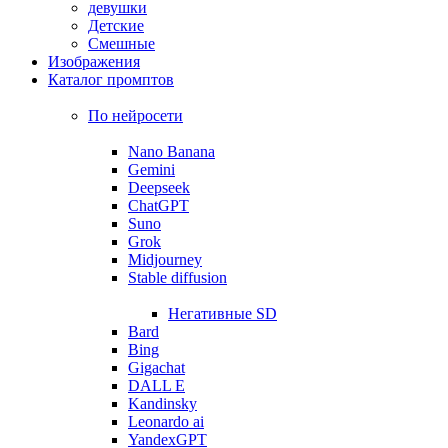
девушки
Детские
Смешные
Изображения
Каталог промптов
По нейросети
Nano Banana
Gemini
Deepseek
ChatGPT
Suno
Grok
Midjourney
Stable diffusion
Негативные SD
Bard
Bing
Gigachat
DALL E
Kandinsky
Leonardo ai
YandexGPT