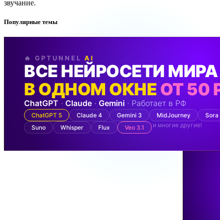
звучание.
Популярные темы
🔥 GPTUNNEL
AI
ВСЕ НЕЙРОСЕТИ МИРА
В ОДНОМ ОКНЕ
ОТ 50 
ChatGPT
·
Claude
·
Gemini
· Работает в РФ
ChatGPT 5
Claude 4
Gemini 3
MidJourney
Sora
и многие другие!
Suno
Whisper
Flux
Veo 3.1