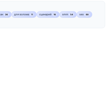
лан
для взлома
сценарий
smm
seo
36
11
16
54
88