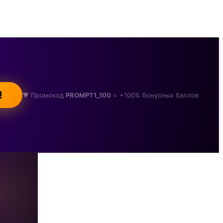
!
▼ Промокод
PROMPT1_100
= +100% бонусных баллов