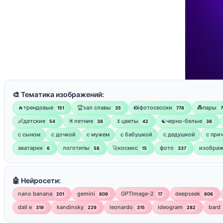
🎨 Тематика изображений:
🔥трендовые
🏆зал славы
📸фотосессии
💑пары
151
35
778
👶детские
☀️летние
🌷цветы
☯︎черно-белые
54
38
42
38
с сыном
с дочкой
с мужем
с бабушкой
с дедушкой
с при
аватарки
логотипы
🚀космос
фото
изображ
6
58
15
337
🤖 Нейросети:
nano banana
gemini
GPTImage-2
deepseek
201
809
17
606
dall e
kandinsky
leonardo
ideogram
bard
319
229
315
282