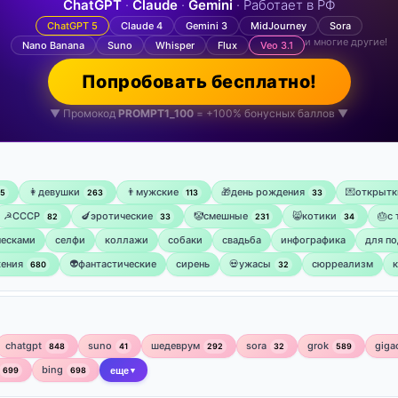
ChatGPT
·
Claude
·
Gemini
· Работает в РФ
ChatGPT 5
Claude 4
Gemini 3
MidJourney
Sora
и многие другие!
Nano Banana
Suno
Whisper
Flux
Veo 3.1
Попробовать бесплатно!
▼ Промокод
PROMPT1_100
= +100% бонусных баллов ▼
👩девушки
👨мужские
🎁день рождения
💌открытк
75
263
113
33
☭СССР
🍆эротические
🤡смешные
😸котики
🎂с
82
33
231
34
ческами
селфи
коллажи
собаки
свадьба
инфографика
для по
ения
👽фантастические
сирень
💀ужасы
сюрреализм
680
32
chatgpt
suno
шедеврум
sora
grok
giga
848
41
292
32
589
bing
699
698
еще
▼