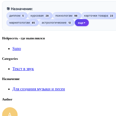
🎯 Назначение:
диплом
курсовая
психологам
карточки товара
5
28
98
23
маркетологам
астрологические
85
12
еще
▼
Нейросеть - где выполнялся
Suno
Categories
Текст в звук
Назначение
Для создания музыки и песен
Author