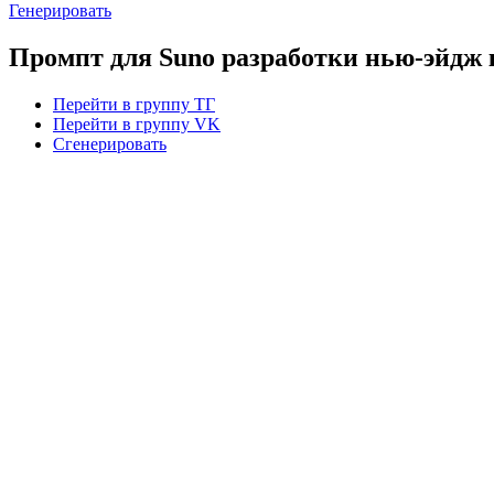
Генерировать
Промпт для Suno разработки нью-эйдж
Перейти в группу ТГ
Перейти в группу VK
Сгенерировать