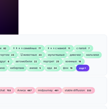
и
👨‍👩‍👧‍👦семейные
👩‍👧‍👦с мамой
‍с папой
82
77
11
7
 тортом
🐷животные
мультяшные
девочки
мальчики
23
23
друг
автомобили
портрет
военные
6
22
25
18
кино
киберпанк
аниме
еда
фон
5
24
16
еще
▼
chat
Алиса
midjourney
stable diffusion
703
667
461
333