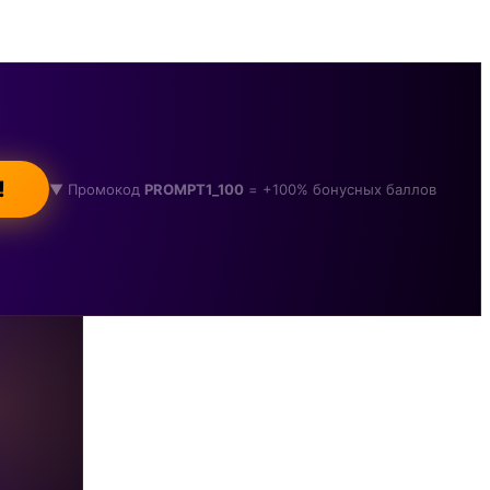
!
▼ Промокод
PROMPT1_100
= +100% бонусных баллов