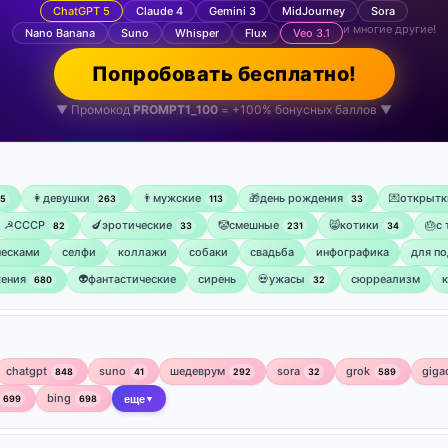
ChatGPT 5
Claude 4
Gemini 3
MidJourney
Sora
и многие другие!
Nano Banana
Suno
Whisper
Flux
Veo 3.1
Попробовать бесплатно!
▼ Промокод
PROMPT1_100
= +100% бонусных баллов ▼
👩девушки
👨мужские
🎁день рождения
💌открытк
75
263
113
33
☭СССР
🍆эротические
🤡смешные
😸котики
🎂с
82
33
231
34
ческами
селфи
коллажи
собаки
свадьба
инфографика
для по
ения
👽фантастические
сирень
💀ужасы
сюрреализм
680
32
chatgpt
suno
шедеврум
sora
grok
giga
848
41
292
32
589
bing
699
698
еще
▼