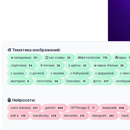
🎨 Тематика изображений:
🔥трендовые
🏆зал славы
📸фотосессии
💑пары
151
35
778
👶детские
☀️летние
🌷цветы
☯︎черно-белые
54
38
42
38
с сыном
с дочкой
с мужем
с бабушкой
с дедушкой
с при
аватарки
логотипы
🚀космос
фото
изображ
6
58
15
337
🤖 Нейросети:
nano banana
gemini
GPTImage-2
deepseek
201
809
17
606
dall e
kandinsky
leonardo
ideogram
bard
319
229
315
282