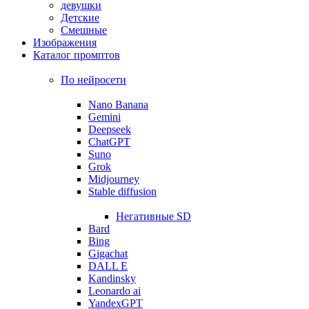
девушки
Детские
Смешные
Изображения
Каталог промптов
По нейросети
Nano Banana
Gemini
Deepseek
ChatGPT
Suno
Grok
Midjourney
Stable diffusion
Негативные SD
Bard
Bing
Gigachat
DALL E
Kandinsky
Leonardo ai
YandexGPT