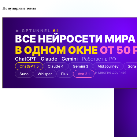
Популярные темы
🔥 GPTUNNEL
AI
ВСЕ НЕЙРОСЕТИ МИРА
В ОДНОМ ОКНЕ
ОТ 50 
ChatGPT
·
Claude
·
Gemini
· Работает в РФ
ChatGPT 5
Claude 4
Gemini 3
MidJourney
Sora
и многие другие!
Suno
Whisper
Flux
Veo 3.1