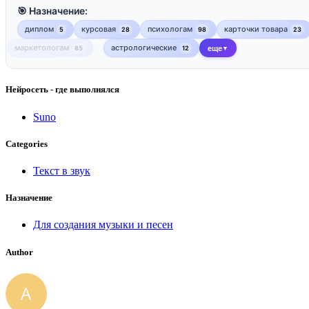
🎯 Назначение:
диплом
курсовая
психологам
карточки товара
5
28
98
23
маркетологам
астрологические
85
12
еще
▼
Нейросеть - где выполнялся
Suno
Categories
Текст в звук
Назначение
Для создания музыки и песен
Author