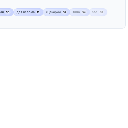
лан
для взлома
сценарий
smm
seo
36
11
16
54
88