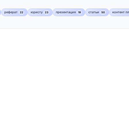
реферат
юристу
презентация
статьи
контент п
22
23
19
50