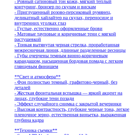
- Ровный сатиновый тон кожи, мягкий теплый
контуринг, бронзер по скулам и вискам
- Приглушенный розово-персиковый румянец,
деликатный хайлайтер на скулах, переносице и
внутренних уголках глаз
- Густые, естественно оформленные брови
- Матовые тауповые и коричневые тени с мягкой
растушевкой
- Тонкая вытянутая черная стрелка, проработанная
межресничная линия, длинные разделенные ресницы
- Губы очерчены темным винно-коричневым
карандашом, насыщенная бордовая помада с легким
глянцевым финишем
**Свет и атмосфера**
- Фон полностью темный, графитово-черный, без
деталей
- Жесткая фронтальная вспышка — яркий акцент на
лицах, глубокие тени позади
- Эффект случайного снимка с закрытой вечеринки
- Высокая контрастность, глубокие черные тона, легкое
пленочное зерно, естественная виньетка, выраженная
глубина кадра
**Техника съемки**