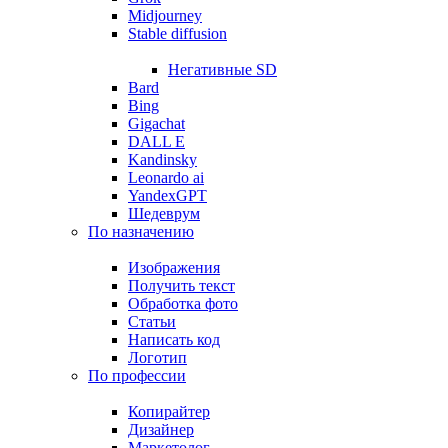
Midjourney
Stable diffusion
Негативные SD
Bard
Bing
Gigachat
DALL E
Kandinsky
Leonardo ai
YandexGPT
Шедеврум
По назначению
Изображения
Получить текст
Обработка фото
Статьи
Написать код
Логотип
По профессии
Копирайтер
Дизайнер
Маркетолог