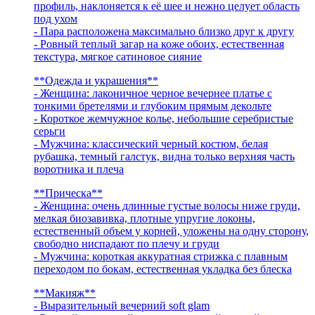
профиль, наклоняется к её шее и нежно целует область
под ухом
- Пара расположена максимально близко друг к другу
- Ровный теплый загар на коже обоих, естественная
текстура, мягкое сатиновое сияние
**Одежда и украшения**
- Женщина: лаконичное черное вечернее платье с
тонкими бретелями и глубоким прямым декольте
- Короткое жемчужное колье, небольшие серебристые
серьги
- Мужчина: классический черный костюм, белая
рубашка, темный галстук, видна только верхняя часть
воротника и плеча
**Прическа**
- Женщина: очень длинные густые волосы ниже груди,
мелкая биозавивка, плотные упругие локоны,
естественный объем у корней, уложены на одну сторону,
свободно ниспадают по плечу и груди
- Мужчина: короткая аккуратная стрижка с плавным
переходом по бокам, естественная укладка без блеска
**Макияж**
- Выразительный вечерний soft glam