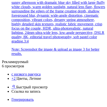
sunny afternoon with dramatic blue sky filled with large fluffy
white clouds, warm golden sunlight, natural lens flare, flowers
surrounding the edges of the frame creating depth, shallow
foreground blur, dynamic wide-angle distortion, cinematic
composition, vibrant colors, dreamy spring atmosphere,
highly detailed skin textures, realistic fabric movement, crisp
focus on the couple, HDR, ultra-photorealistic, natural
lighting, 24mm ultra-wide lens, low-angle perspective, DSLR
quality, 8K, editorial travel photography, soft pastel color
grading.3:4
Note: Screenshot the image & upload as image 3 for better
results.
Рекламируемый
6 просмотров
с низкого ракурса
+2
Цветы, Летние
Быстрый просмотр
Ссылка на запись
Генерировать