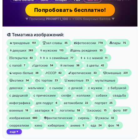
Попробовать бесплатно!
▼ Промокод
PROMPT1_100
= +100% бонусных баллов ▼
🎨 Тематика изображений:
🔥трендовые
🏆зал славы
📸фотосессии
💑пары
151
35
778
75
👩девушки
👨мужские
🎁день рождения
263
113
33
💌открытки
👨‍👩‍👧‍👦семейные
👩‍👧‍👦с мамой
82
77
11
‍с папой
👶детские
☀️летние
🌷цветы
7
54
38
42
☯︎черно-белые
☭СССР
🍆эротические
🤡смешные
38
82
33
231
😸котики
🎂с тортом
🐷животные
мультяшные
34
23
23
девочки
мальчики
с сыном
с дочкой
с мужем
с бабушкой
с дедушкой
с прическами
селфи
коллажи
собаки
свадьба
инфографика
для подруг
автомобили
портрет
6
22
25
военные
аватарки
логотипы
🚀космос
фото
18
6
58
15
337
изображения
👽фантастические
сирень
💀ужасы
680
32
сюрреализм
кино
киберпанк
аниме
еда
фон
5
24
16
еще
▼