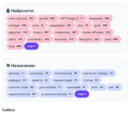
🤖 Нейросети:
nano banana
gemini
GPTImage-2
deepseek
201
809
17
606
chatgpt
suno
шедеврум
sora
grok
848
41
292
32
589
gigachat
Алиса
midjourney
stable diffusion
703
667
461
333
dall e
kandinsky
leonardo
ideogram
bard
319
229
315
282
699
bing
еще
698
▼
🎯 Назначение:
диплом
курсовая
психологам
карточки товара
5
28
98
23
реферат
юристу
презентация
статьи
22
23
19
50
контент план
для взлома
сценарий
smm
seo
36
11
16
54
88
маркетологам
астрологические
еще
85
12
▼
Gallery