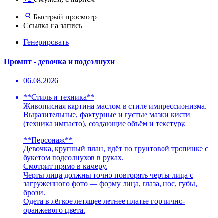
Быстрый просмотр
Ссылка на запись
Генерировать
Промпт - девочка и подсолнухи
06.08.2026
**Стиль и техника**
Живописная картина маслом в стиле импрессионизма.
Выразительные, фактурные и густые мазки кисти
(техника импасто), создающие объём и текстуру.
**Персонаж**
Девочка, крупный план, идёт по грунтовой тропинке с
букетом подсолнухов в руках.
Смотрит прямо в камеру.
Черты лица должны точно повторять черты лица с
загруженного фото — форму лица, глаза, нос, губы,
брови.
Одета в лёгкое летящее летнее платье горчично-
оранжевого цвета.