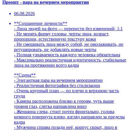
Промпт - пара на вечернем мероприятии
06.08.2026
**Сохранение личности**
- Лица людей на фото — перенести без изменений, 1:1
- Не менять форму головы, черты лица, возраст,
пропорции, естественную текстуру кожи
- Не смешивать лица между собой, не омолаживать, не
ретушировать, не добавлять новые черты
- Полная узнаваемость каждого человека обязательна
- Максимально реалистичная идентичность, стабильные
лица на протяжении всего кадра
**Сцена**
- Элегантная пара на вечернем мероприятии
- Реалистичная фотография без стилизации
- Очень крупный план — по плечи и верхнюю часть
груди
- Камера расположена близко к героям, чуть выше
уровня глаз, слегка направлена вниз
- Женщина слева, стоит почти фронтально, голова
немного повернута влево, взгляд направлен за пределы
кадра
- Мужчина справа позади неё, корпус скрыт, лицо в