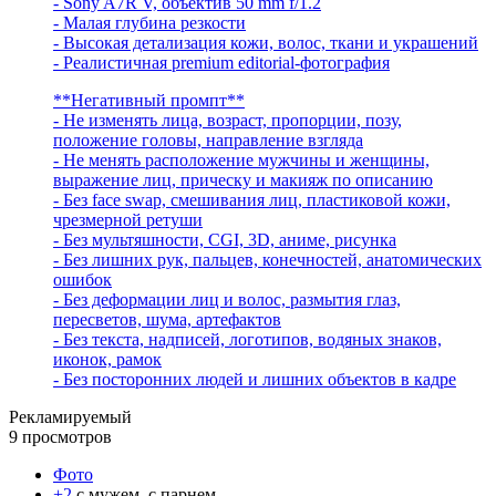
- Sony A7R V, объектив 50 mm f/1.2
- Малая глубина резкости
- Высокая детализация кожи, волос, ткани и украшений
- Реалистичная premium editorial-фотография
**Негативный промпт**
- Не изменять лица, возраст, пропорции, позу,
положение головы, направление взгляда
- Не менять расположение мужчины и женщины,
выражение лиц, прическу и макияж по описанию
- Без face swap, смешивания лиц, пластиковой кожи,
чрезмерной ретуши
- Без мультяшности, CGI, 3D, аниме, рисунка
- Без лишних рук, пальцев, конечностей, анатомических
ошибок
- Без деформации лиц и волос, размытия глаз,
пересветов, шума, артефактов
- Без текста, надписей, логотипов, водяных знаков,
иконок, рамок
- Без посторонних людей и лишних объектов в кадре
Рекламируемый
9 просмотров
Фото
+2
с мужем, с парнем