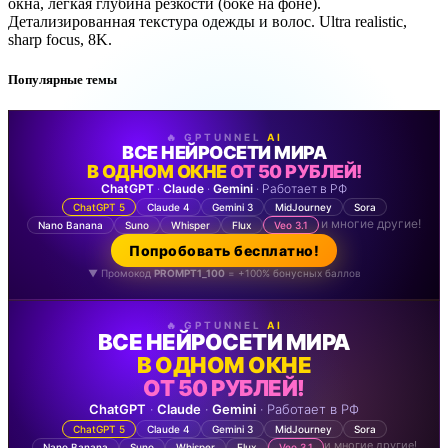
окна, лёгкая глубина резкости (боке на фоне).
Детализированная текстура одежды и волос. Ultra realistic,
sharp focus, 8K.
Популярные темы
🔥 GPTUNNEL
AI
ВСЕ НЕЙРОСЕТИ МИРА
В ОДНОМ ОКНЕ
ОТ 50 РУБЛЕЙ!
ChatGPT
·
Claude
·
Gemini
· Работает в РФ
ChatGPT 5
Claude 4
Gemini 3
MidJourney
Sora
и многие другие!
Nano Banana
Suno
Whisper
Flux
Veo 3.1
Попробовать бесплатно!
▼ Промокод
PROMPT1_100
= +100% бонусных баллов
🔥 GPTUNNEL
AI
ВСЕ НЕЙРОСЕТИ МИРА
В ОДНОМ ОКНЕ
ОТ 50 РУБЛЕЙ!
ChatGPT
·
Claude
·
Gemini
· Работает в РФ
ChatGPT 5
Claude 4
Gemini 3
MidJourney
Sora
и многие другие!
Nano Banana
Suno
Whisper
Flux
Veo 3.1