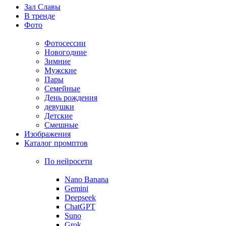
Зал Славы
В тренде
Фото
Фотосессии
Новогодние
Зимние
Мужские
Пары
Семейные
День рождения
девушки
Детские
Смешные
Изображения
Каталог промптов
По нейросети
Nano Banana
Gemini
Deepseek
ChatGPT
Suno
Grok