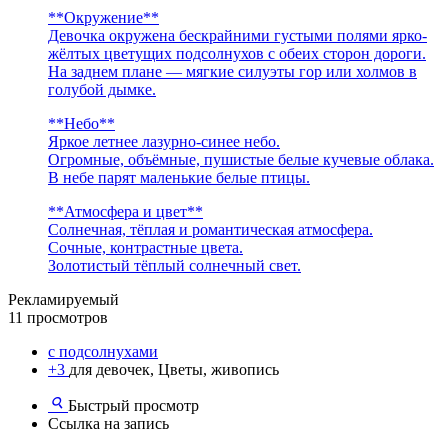
**Окружение**
Девочка окружена бескрайними густыми полями ярко-
жёлтых цветущих подсолнухов с обеих сторон дороги.
На заднем плане — мягкие силуэты гор или холмов в
голубой дымке.
**Небо**
Яркое летнее лазурно-синее небо.
Огромные, объёмные, пушистые белые кучевые облака.
В небе парят маленькие белые птицы.
**Атмосфера и цвет**
Солнечная, тёплая и романтическая атмосфера.
Сочные, контрастные цвета.
Золотистый тёплый солнечный свет.
Рекламируемый
11 просмотров
с подсолнухами
+3
для девочек, Цветы, живопись
Быстрый просмотр
Ссылка на запись