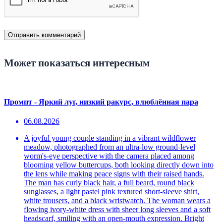
Может показаться интересным
Промпт - Яркий луг, низкий ракурс, влюблённая пара
06.08.2026
A joyful young couple standing in a vibrant wildflower
meadow, photographed from an ultra-low ground-level
worm's-eye perspective with the camera placed among
blooming yellow buttercups, both looking directly down into
the lens while making peace signs with their raised hands.
The man has curly black hair, a full beard, round black
sunglasses, a light pastel pink textured short-sleeve shirt,
white trousers, and a black wristwatch. The woman wears a
flowing ivory-white dress with sheer long sleeves and a soft
headscarf, smiling with an open-mouth expression. Bright