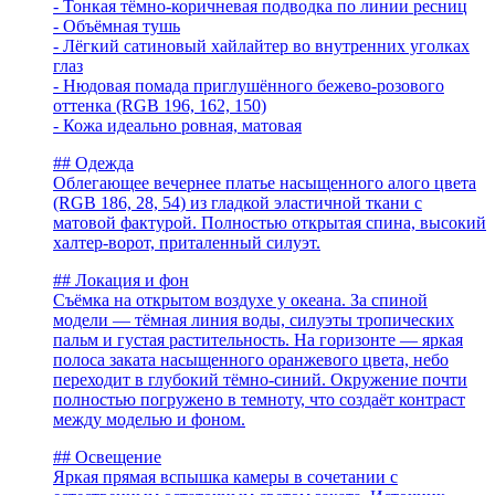
- Тонкая тёмно-коричневая подводка по линии ресниц
- Объёмная тушь
- Лёгкий сатиновый хайлайтер во внутренних уголках
глаз
- Нюдовая помада приглушённого бежево-розового
оттенка (RGB 196, 162, 150)
- Кожа идеально ровная, матовая
## Одежда
Облегающее вечернее платье насыщенного алого цвета
(RGB 186, 28, 54) из гладкой эластичной ткани с
матовой фактурой. Полностью открытая спина, высокий
халтер-ворот, приталенный силуэт.
## Локация и фон
Съёмка на открытом воздухе у океана. За спиной
модели — тёмная линия воды, силуэты тропических
пальм и густая растительность. На горизонте — яркая
полоса заката насыщенного оранжевого цвета, небо
переходит в глубокий тёмно-синий. Окружение почти
полностью погружено в темноту, что создаёт контраст
между моделью и фоном.
## Освещение
Яркая прямая вспышка камеры в сочетании с