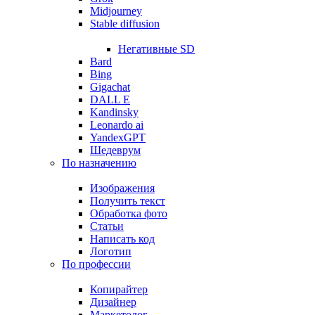
Midjourney
Stable diffusion
Негативные SD
Bard
Bing
Gigachat
DALL E
Kandinsky
Leonardo ai
YandexGPT
Шедеврум
По назначению
Изображения
Получить текст
Обработка фото
Статьи
Написать код
Логотип
По профессии
Копирайтер
Дизайнер
Маркетолог