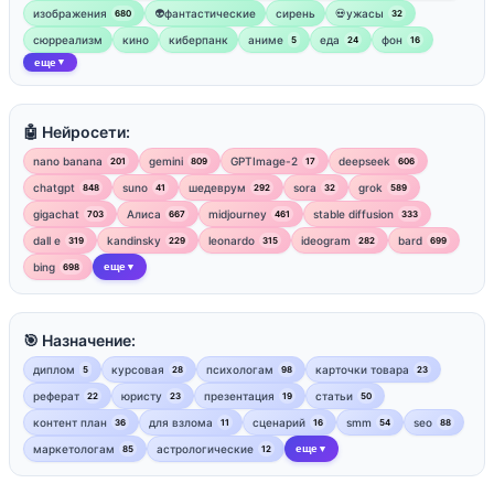
изображения
👽фантастические
сирень
💀ужасы
680
32
сюрреализм
кино
киберпанк
аниме
еда
фон
5
24
16
еще
▼
🤖 Нейросети:
nano banana
gemini
GPTImage-2
deepseek
201
809
17
606
chatgpt
suno
шедеврум
sora
grok
848
41
292
32
589
gigachat
Алиса
midjourney
stable diffusion
703
667
461
333
dall e
kandinsky
leonardo
ideogram
bard
319
229
315
282
699
bing
еще
698
▼
🎯 Назначение:
диплом
курсовая
психологам
карточки товара
5
28
98
23
реферат
юристу
презентация
статьи
22
23
19
50
контент план
для взлома
сценарий
smm
seo
36
11
16
54
88
маркетологам
астрологические
еще
85
12
▼