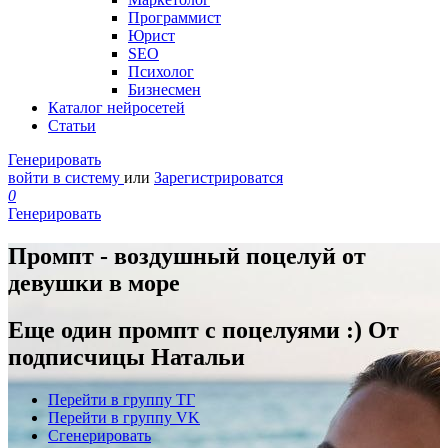
Программист
Юрист
SEO
Психолог
Бизнесмен
Каталог нейросетей
Статьи
Генерировать
войти в систему
или
Зарегистрироватся
0
Генерировать
Промпт - воздушный поцелуй от
девушки в море
Еще один промпт с поцелуями :) От
подписчицы Натальи
Перейти в группу ТГ
Перейти в группу VK
Сгенерировать