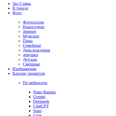
Зал Славы
В тренде
Фото
Фотосессии
Новогодние
Зимние
Мужские
Пары
Семейные
День рождения
девушки
Детские
Смешные
Изображения
Каталог промптов
По нейросети
Nano Banana
Gemini
Deepseek
ChatGPT
Suno
Grok