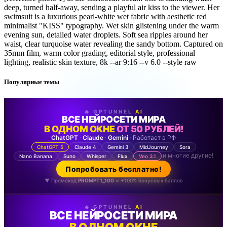
deep, turned half-away, sending a playful air kiss to the viewer. Her
swimsuit is a luxurious pearl-white wet fabric with aesthetic red
minimalist "KISS" typography. Wet skin glistening under the warm
evening sun, detailed water droplets. Soft sea ripples around her
waist, clear turquoise water revealing the sandy bottom. Captured on
35mm film, warm color grading, editorial style, professional
lighting, realistic skin texture, 8k --ar 9:16 --v 6.0 --style raw
Популярные темы
🔥 GPTUNNEL
AI
ВСЕ НЕЙРОСЕТИ МИРА
В ОДНОМ ОКНЕ
ОТ 50 РУБЛЕЙ!
ChatGPT
·
Claude
·
Gemini
· Работает в РФ
ChatGPT 5
Claude 4
Gemini 3
MidJourney
Sora
и многие другие!
Nano Banana
Suno
Whisper
Flux
Veo 3.1
Попробовать бесплатно!
▼ Промокод
PROMPT1_100
= +100% бонусных баллов
🔥 GPTUNNEL
AI
ВСЕ НЕЙРОСЕТИ МИРА
В ОДНОМ ОКНЕ