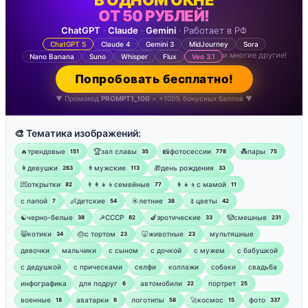
ОТ 50 РУБЛЕЙ!
ChatGPT
·
Claude
·
Gemini
· Работает в РФ
ChatGPT 5
Claude 4
Gemini 3
MidJourney
Sora
и многие другие!
Nano Banana
Suno
Whisper
Flux
Veo 3.1
Попробовать бесплатно!
▼ Промокод
PROMPT1_100
= +100% бонусных баллов ▼
🎨 Тематика изображений:
🔥трендовые
🏆зал славы
📸фотосессии
💑пары
151
35
778
75
👩девушки
👨мужские
🎁день рождения
263
113
33
💌открытки
👨‍👩‍👧‍👦семейные
👩‍👧‍👦с мамой
82
77
11
‍с папой
👶детские
☀️летние
🌷цветы
7
54
38
42
☯︎черно-белые
☭СССР
🍆эротические
🤡смешные
38
82
33
231
😸котики
🎂с тортом
🐷животные
мультяшные
34
23
23
девочки
мальчики
с сыном
с дочкой
с мужем
с бабушкой
с дедушкой
с прическами
селфи
коллажи
собаки
свадьба
инфографика
для подруг
автомобили
портрет
6
22
25
военные
аватарки
логотипы
🚀космос
фото
18
6
58
15
337