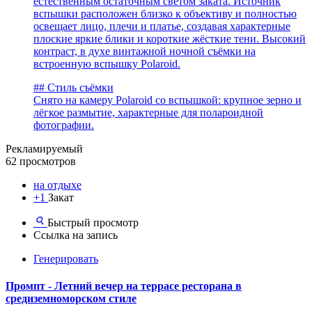
естественным остаточным светом заката. Источник
вспышки расположен близко к объективу и полностью
освещает лицо, плечи и платье, создавая характерные
плоские яркие блики и короткие жёсткие тени. Высокий
контраст, в духе винтажной ночной съёмки на
встроенную вспышку Polaroid.
## Стиль съёмки
Снято на камеру Polaroid со вспышкой: крупное зерно и
лёгкое размытие, характерные для полароидной
фотографии.
Рекламируемый
62 просмотров
на отдыхе
+1
Закат
Быстрый просмотр
Ссылка на запись
Генерировать
Промпт - Летний вечер на террасе ресторана в
средиземноморском стиле