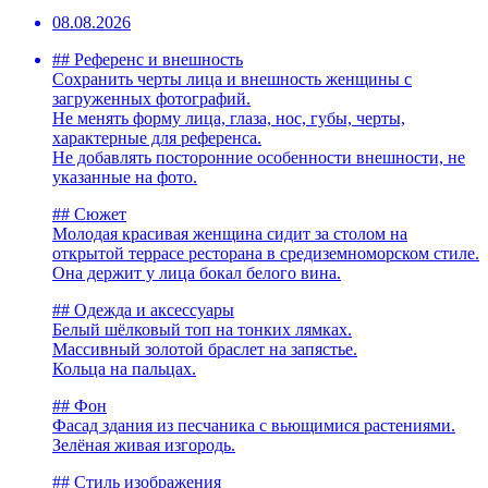
08.08.2026
## Референс и внешность
Сохранить черты лица и внешность женщины с
загруженных фотографий.
Не менять форму лица, глаза, нос, губы, черты,
характерные для референса.
Не добавлять посторонние особенности внешности, не
указанные на фото.
## Сюжет
Молодая красивая женщина сидит за столом на
открытой террасе ресторана в средиземноморском стиле.
Она держит у лица бокал белого вина.
## Одежда и аксессуары
Белый шёлковый топ на тонких лямках.
Массивный золотой браслет на запястье.
Кольца на пальцах.
## Фон
Фасад здания из песчаника с вьющимися растениями.
Зелёная живая изгородь.
## Стиль изображения