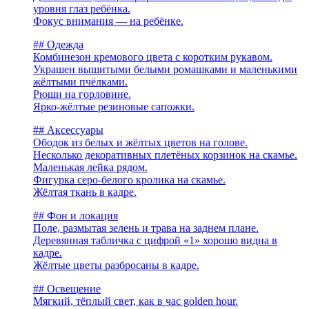
уровня глаз ребёнка.
Фокус внимания — на ребёнке.
## Одежда
Комбинезон кремового цвета с коротким рукавом.
Украшен вышитыми белыми ромашками и маленькими
жёлтыми пчёлками.
Рюши на горловине.
Ярко-жёлтые резиновые сапожки.
## Аксессуары
Ободок из белых и жёлтых цветов на голове.
Несколько декоративных плетёных корзинок на скамье.
Маленькая лейка рядом.
Фигурка серо-белого кролика на скамье.
Жёлтая ткань в кадре.
## Фон и локация
Поле, размытая зелень и трава на заднем плане.
Деревянная табличка с цифрой «1» хорошо видна в
кадре.
Жёлтые цветы разбросаны в кадре.
## Освещение
Мягкий, тёплый свет, как в час golden hour.