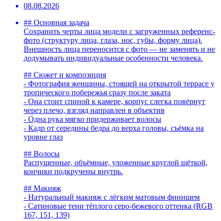
08.08.2026
## Основная задача
Сохранить черты лица модели с загруженных референс-
фото (структуру лица, глаза, нос, губы, форму лица).
Внешность лица переносится с фото — не заменять и не
додумывать индивидуальные особенности человека.
## Сюжет и композиция
- Фотография женщины, стоящей на открытой террасе у
тропического побережья сразу после заката
- Она стоит спиной к камере, корпус слегка повёрнут
через плечо, взгляд направлен в объектив
- Одна рука мягко придерживает волосы
- Кадр от середины бедра до верха головы, съёмка на
уровне глаз
## Волосы
Распущенные, объёмные, уложенные круглой щёткой,
кончики подкручены внутрь.
## Макияж
- Натуральный макияж с лёгким матовым финишем
- Сатиновые тени тёплого серо-бежевого оттенка (RGB
167, 151, 139)