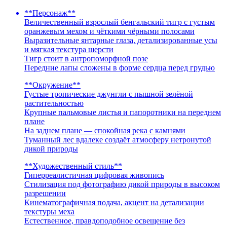
**Персонаж**
Величественный взрослый бенгальский тигр с густым
оранжевым мехом и чёткими чёрными полосами
Выразительные янтарные глаза, детализированные усы
и мягкая текстура шерсти
Тигр стоит в антропоморфной позе
Передние лапы сложены в форме сердца перед грудью
**Окружение**
Густые тропические джунгли с пышной зелёной
растительностью
Крупные пальмовые листья и папоротники на переднем
плане
На заднем плане — спокойная река с камнями
Туманный лес вдалеке создаёт атмосферу нетронутой
дикой природы
**Художественный стиль**
Гиперреалистичная цифровая живопись
Стилизация под фотографию дикой природы в высоком
разрешении
Кинематографичная подача, акцент на детализации
текстуры меха
Естественное, правдоподобное освещение без