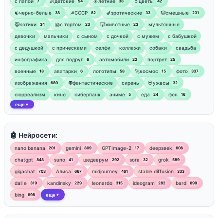
‍с папой
👶детские
☀️летние
🌷цветы
7
54
38
42
☯︎черно-белые
☭СССР
🍆эротические
🤡смешные
38
82
33
231
😸котики
🎂с тортом
🐷животные
мультяшные
34
23
23
девочки
мальчики
с сыном
с дочкой
с мужем
с бабушкой
с дедушкой
с прическами
селфи
коллажи
собаки
свадьба
инфографика
для подруг
автомобили
портрет
6
22
25
военные
аватарки
логотипы
🚀космос
фото
18
6
58
15
337
изображения
👽фантастические
сирень
💀ужасы
680
32
сюрреализм
кино
киберпанк
аниме
еда
фон
5
24
16
еще
▼
🤖 Нейросети:
nano banana
gemini
GPTImage-2
deepseek
201
809
17
606
chatgpt
suno
шедеврум
sora
grok
848
41
292
32
589
gigachat
Алиса
midjourney
stable diffusion
703
667
461
333
dall e
kandinsky
leonardo
ideogram
bard
319
229
315
282
699
bing
еще
698
▼