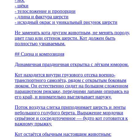
- нос
- щёки
- телосложение и пропорции
- длина и фактура шерсти
- исходный окрас и уникальный рисунок шерсти
Не заменять кота другим животным, не менять породу,
цвет глаз или оттенок шерсти. Кот должен быть
полностью узнаваемым.
## Сцена и композиция
Динамичная праздничная открытка с лёгким юмором.
Кот находится внутри грузового отсека военно-
транспортного самолёта, рядом с открытым боковым
люком. Он естественно сидит на большом сложенном
парашютном рюкзаке, передними лапами опираясь на
его край, и внимательно выглядывает наружу.
Поток воздуха слегка приподнимает шерсть и ленты
небольшого голубого берета. Выражение мордочки
серьёзное и сосредоточенное — будто кот готовится к
важному прыжку.
Кот остаётся обычным настоящим животным: