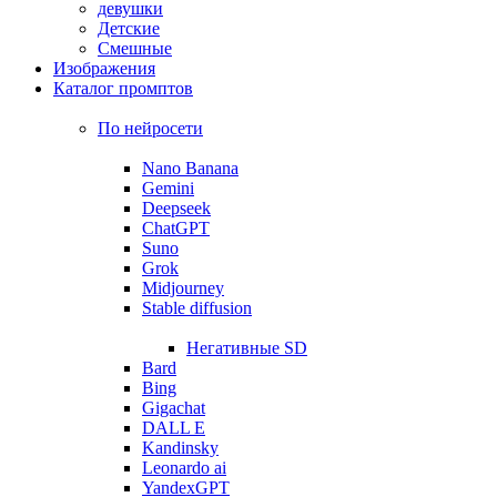
девушки
Детские
Смешные
Изображения
Каталог промптов
По нейросети
Nano Banana
Gemini
Deepseek
ChatGPT
Suno
Grok
Midjourney
Stable diffusion
Негативные SD
Bard
Bing
Gigachat
DALL E
Kandinsky
Leonardo ai
YandexGPT