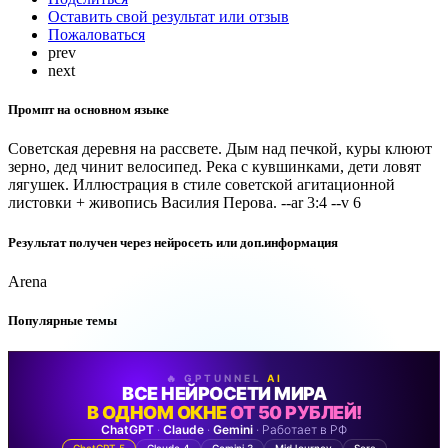
Оставить свой результат или отзыв
Пожаловаться
prev
next
Промпт на основном языке
Советская деревня на рассвете. Дым над печкой, куры клюют
зерно, дед чинит велосипед. Река с кувшинками, дети ловят
лягушек. Иллюстрация в стиле советской агитационной
листовки + живопись Василия Перова. --ar 3:4 --v 6
Результат получен через нейросеть или доп.информация
Arena
Популярные темы
🔥 GPTUNNEL
AI
ВСЕ НЕЙРОСЕТИ МИРА
В ОДНОМ ОКНЕ
ОТ 50 РУБЛЕЙ!
ChatGPT
·
Claude
·
Gemini
· Работает в РФ