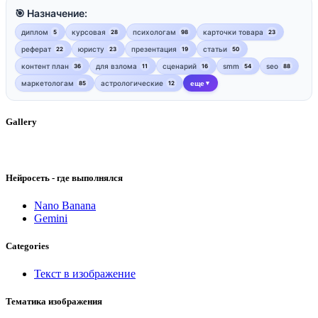
🎯 Назначение:
диплом
курсовая
психологам
карточки товара
5
28
98
23
реферат
юристу
презентация
статьи
22
23
19
50
контент план
для взлома
сценарий
smm
seo
36
11
16
54
88
маркетологам
астрологические
еще
85
12
▼
Gallery
Нейросеть - где выполнялся
Nano Banana
Gemini
Categories
Текст в изображение
Тематика изображения