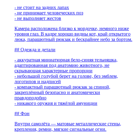
- не стоит на задних лапах
- не принимает человеческих поз
- не выполняет жестов
Камера расположена близко к мордочке, немного ниже
уровня глаз. В кадре хорошо видны кот, край открытого
люка, парашютный рюкзак и бескрайнее небо за бортом.
## Одежда и детали
- аккуратная миниатюрная бело-синяя тельняшка,
адаптированная под анатомию животного, не
скрывающая характерные пропорции
- небольшой голубой берет на голове, без эмблем,
логотипов и надписей
- компактный парашютный рюкзак за спиной,
закреплённый безопасно и анатомически
правдоподобно
- никакого оружия и тяжёлой амуниции
## Фон
Внутри самолёта — матовые металлические стены,
крепления, ремни, мягкие сигнальные огни.