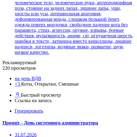
человеческое тело, человеческие руки, антропоморфная
поза, стояние на задних лапах, лишние лапы, уши,
хвосты или усы, неправильная анатомия,
деформированная морда, слишком большой берет,
одежда поверх мордочки, свободное падение кота без
парашюта, страх, агрессия, оружие, взрывы, боевые
действия, мультяшность, аниме, cgi, игрушечная шерсть,
ошибки в тексте, латиница вместо кириллицы, лишние
надписи, логотипы, водяные знаки, размытие, шум,
низкое качество.
Рекламируемый
220 просмотров
на день ВДВ
+3
Коты, Открытки, Смешные
Быстрый просмотр
Ссылка на запись
Генерировать
Промпт - День системного администратора
31.07.2026