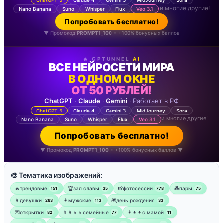
ChatGPT 5
Claude 4
Gemini 3
MidJourney
Sora
и многие другие!
Nano Banana
Suno
Whisper
Flux
Veo 3.1
Попробовать бесплатно!
▼ Промокод
PROMPT1_100
= +100% бонусных баллов
🔥 GPTUNNEL
AI
ВСЕ НЕЙРОСЕТИ МИРА
В ОДНОМ ОКНЕ
ОТ 50 РУБЛЕЙ!
ChatGPT
·
Claude
·
Gemini
· Работает в РФ
ChatGPT 5
Claude 4
Gemini 3
MidJourney
Sora
и многие другие!
Nano Banana
Suno
Whisper
Flux
Veo 3.1
Попробовать бесплатно!
▼ Промокод
PROMPT1_100
= +100% бонусных баллов ▼
🎨 Тематика изображений:
🔥трендовые
🏆зал славы
📸фотосессии
💑пары
151
35
778
75
👩девушки
👨мужские
🎁день рождения
263
113
33
💌открытки
👨‍👩‍👧‍👦семейные
👩‍👧‍👦с мамой
82
77
11