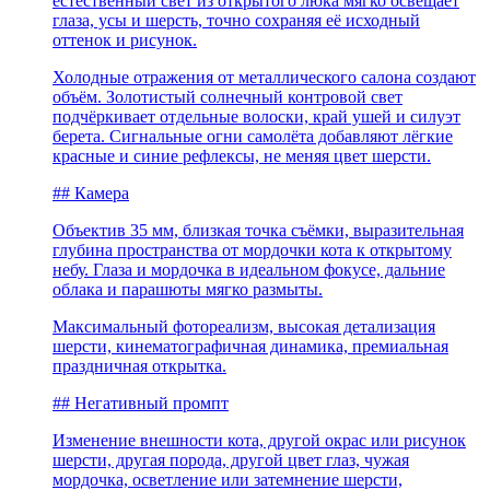
естественный свет из открытого люка мягко освещает
глаза, усы и шерсть, точно сохраняя её исходный
оттенок и рисунок.
Холодные отражения от металлического салона создают
объём. Золотистый солнечный контровой свет
подчёркивает отдельные волоски, край ушей и силуэт
берета. Сигнальные огни самолёта добавляют лёгкие
красные и синие рефлексы, не меняя цвет шерсти.
## Камера
Объектив 35 мм, близкая точка съёмки, выразительная
глубина пространства от мордочки кота к открытому
небу. Глаза и мордочка в идеальном фокусе, дальние
облака и парашюты мягко размыты.
Максимальный фотореализм, высокая детализация
шерсти, кинематографичная динамика, премиальная
праздничная открытка.
## Негативный промпт
Изменение внешности кота, другой окрас или рисунок
шерсти, другая порода, другой цвет глаз, чужая
мордочка, осветление или затемнение шерсти,