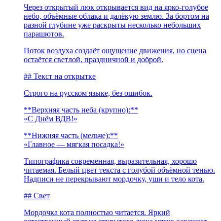
Через открытый люк открывается вид на ярко-голубое
небо, объёмные облака и далёкую землю. За бортом на
разной глубине уже раскрыты несколько небольших
парашютов.
Поток воздуха создаёт ощущение движения, но сцена
остаётся светлой, праздничной и доброй.
## Текст на открытке
Строго на русском языке, без ошибок.
**Верхняя часть неба (крупно):**
«С Днём ВДВ!»
**Нижняя часть (мельче):**
«Главное — мягкая посадка!»
Типографика современная, выразительная, хорошо
читаемая. Белый цвет текста с голубой объёмной тенью.
Надписи не перекрывают мордочку, уши и тело кота.
## Свет
Мордочка кота полностью читается. Яркий