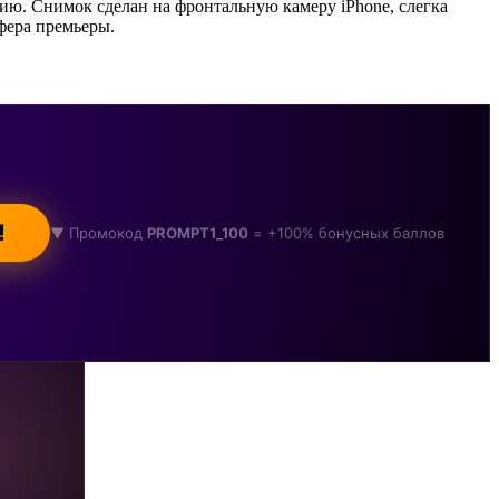
ю. Снимок сделан на фронтальную камеру iPhone, слегка
фера премьеры.
!
▼ Промокод
PROMPT1_100
= +100% бонусных баллов