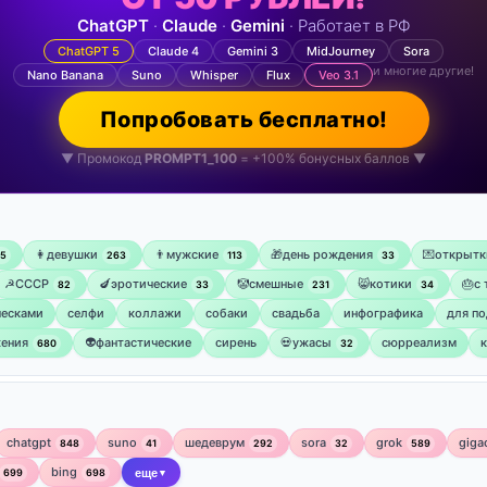
ChatGPT
·
Claude
·
Gemini
· Работает в РФ
ChatGPT 5
Claude 4
Gemini 3
MidJourney
Sora
и многие другие!
Nano Banana
Suno
Whisper
Flux
Veo 3.1
Попробовать бесплатно!
▼ Промокод
PROMPT1_100
= +100% бонусных баллов ▼
👩девушки
👨мужские
🎁день рождения
💌открытк
75
263
113
33
☭СССР
🍆эротические
🤡смешные
😸котики
🎂с
82
33
231
34
ческами
селфи
коллажи
собаки
свадьба
инфографика
для по
ения
👽фантастические
сирень
💀ужасы
сюрреализм
680
32
chatgpt
suno
шедеврум
sora
grok
giga
848
41
292
32
589
bing
699
698
еще
▼