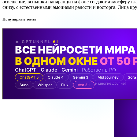
освещение, вспышки папарацци на фоне создают атмосферу гл
снизу, с естественными эмоциями радости и восторга. Лица к
Популярные темы
🔥 GPTUNNEL
AI
ВСЕ НЕЙРОСЕТИ МИРА
В ОДНОМ ОКНЕ
ОТ 50 
ChatGPT
·
Claude
·
Gemini
· Работает в РФ
ChatGPT 5
Claude 4
Gemini 3
MidJourney
Sora
и многие другие!
Suno
Whisper
Flux
Veo 3.1