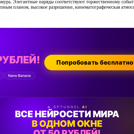
амура. Элегантные наряды соответствуют торжественному событи
рупным планом, высокое разрешение, кинематографическая атмос
РУБЛЕЙ!
Попробовать бесплатно
Nano Banana
🔥 GPTUNNEL
AI
ВСЕ НЕЙРОСЕТИ МИРА
В ОДНОМ ОКНЕ
ОТ 50 РУБЛЕЙ!