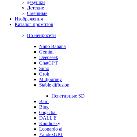
девушки
Детские
Смешные
Изображения
Каталог промптов
По нейросети
Nano Banana
Gemini
Deepseek
ChatGPT
Suno
Grok
Midjourney
Stable diffusion
Негативные SD
Bard
Bing
Gigachat
DALL E
Kandinsky
Leonardo ai
YandexGPT