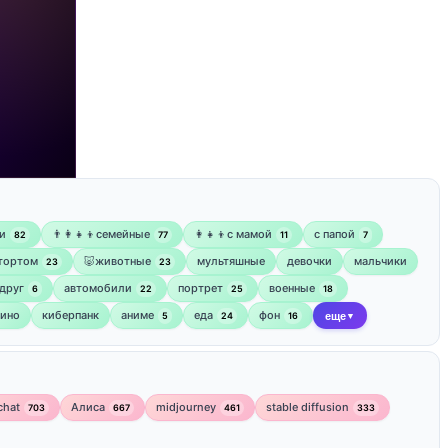
и
👨‍👩‍👧‍👦семейные
👩‍👧‍👦с мамой
‍с папой
82
77
11
7
 тортом
🐷животные
мультяшные
девочки
мальчики
23
23
друг
автомобили
портрет
военные
6
22
25
18
кино
киберпанк
аниме
еда
фон
5
24
16
еще
▼
chat
Алиса
midjourney
stable diffusion
703
667
461
333