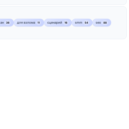
лан
для взлома
сценарий
smm
seo
36
11
16
54
88