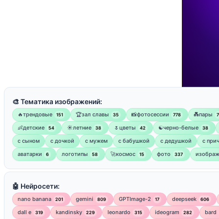
🎨 Тематика изображений:
🔥трендовые
🏆зал славы
📸фотосессии
💑пары
151
35
778
👶детские
☀️летние
🌷цветы
☯︎черно-белые
54
38
42
38
с сыном
с дочкой
с мужем
с бабушкой
с дедушкой
с при
аватарки
логотипы
🚀космос
фото
изображ
6
58
15
337
🤖 Нейросети:
nano banana
gemini
GPTImage-2
deepseek
201
809
17
606
dall e
kandinsky
leonardo
ideogram
bard
319
229
315
282