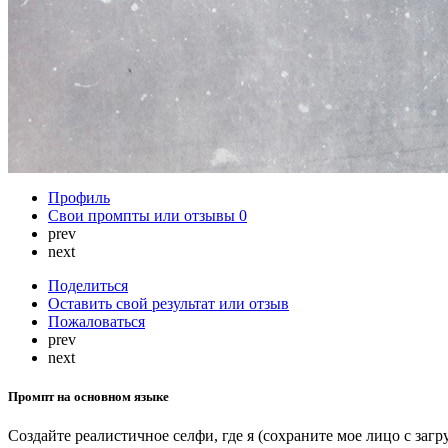
Профиль
Свои промпты или отзывы
0
prev
next
Поделиться
Оставить свой результат или отзыв
Пожаловаться
prev
next
Промпт на основном языке
Создайте реалистичное селфи, где я (сохраните мое лицо с за