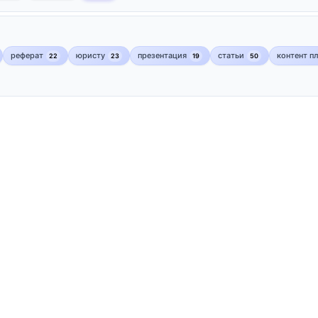
реферат
юристу
презентация
статьи
контент п
22
23
19
50