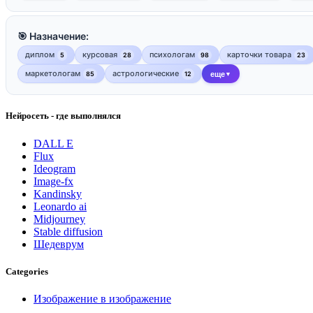
🎯 Назначение:
диплом
курсовая
психологам
карточки товара
5
28
98
23
маркетологам
астрологические
85
12
еще
▼
Нейросеть - где выполнялся
DALL E
Flux
Ideogram
Image-fx
Kandinsky
Leonardo ai
Midjourney
Stable diffusion
Шедеврум
Categories
Изображение в изображение