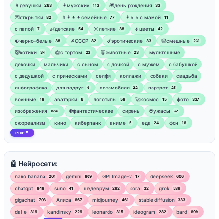
👩девушки
👨мужские
🎁день рождения
263
113
33
💌открытки
👨‍👩‍👧‍👦семейные
👩‍👧‍👦с мамой
82
77
11
‍с папой
👶детские
☀️летние
🌷цветы
7
54
38
42
☯︎черно-белые
☭СССР
🍆эротические
🤡смешные
38
82
33
231
😸котики
🎂с тортом
🐷животные
мультяшные
34
23
23
девочки
мальчики
с сыном
с дочкой
с мужем
с бабушкой
с дедушкой
с прическами
селфи
коллажи
собаки
свадьба
инфографика
для подруг
автомобили
портрет
6
22
25
военные
аватарки
логотипы
🚀космос
фото
18
6
58
15
337
изображения
👽фантастические
сирень
💀ужасы
680
32
сюрреализм
кино
киберпанк
аниме
еда
фон
5
24
16
еще
▼
🤖 Нейросети:
nano banana
gemini
GPTImage-2
deepseek
201
809
17
606
chatgpt
suno
шедеврум
sora
grok
848
41
292
32
589
gigachat
Алиса
midjourney
stable diffusion
703
667
461
333
dall e
kandinsky
leonardo
ideogram
bard
319
229
315
282
699