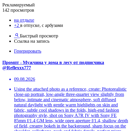
Рекламируемый
142 просмотров
на отдыхе
+2
в отпуске, с арбузами
Быстрый просмотр
Ссылка на запись
Генерировать
Промпт - Мужчина у дома в лесу от подписчика
@Reflexxx777
09.08.2026
Using the attached photo as a reference, create: Photorealistic
close-up portrait, low-angle three-quarter view slightly from
below, intimate and cinematic atmosphere, soft diffused
natural daylight with gentle warm highlights on skin and
fabric, subtle cool shadows in the folds, high-end fashion
photography style, shot on Sony A7R IV with Sony FE
85mm f/1.4 GM lens, wide open aperture f/1.4, shallow depth
of field, creamy bokeh in the background, sharp focus on the