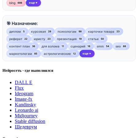
bing
еще
698
▼
🎯 Назначение:
диплом
курсовая
психологам
карточки товара
5
28
98
23
реферат
юристу
презентация
статьи
22
23
19
50
контент план
для взлома
сценарий
smm
seo
36
11
16
54
88
маркетологам
астрологические
еще
85
12
▼
Нейросеть - где выполнялся
DALL E
Flux
Ideogram
Image-fx
Kandinsky
Leonardo ai
Midjourney
Stable diffusion
Шедеврум