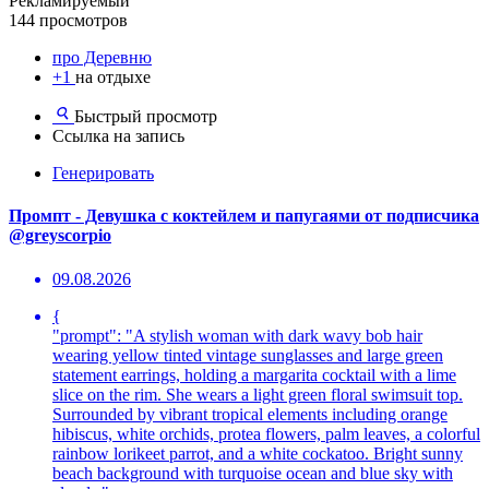
Рекламируемый
144 просмотров
про Деревню
+1
на отдыхе
Быстрый просмотр
Ссылка на запись
Генерировать
Промпт - Девушка с коктейлем и папугаями от подписчика
@greyscorpio
09.08.2026
{
"prompt": "A stylish woman with dark wavy bob hair
wearing yellow tinted vintage sunglasses and large green
statement earrings, holding a margarita cocktail with a lime
slice on the rim. She wears a light green floral swimsuit top.
Surrounded by vibrant tropical elements including orange
hibiscus, white orchids, protea flowers, palm leaves, a colorful
rainbow lorikeet parrot, and a white cockatoo. Bright sunny
beach background with turquoise ocean and blue sky with