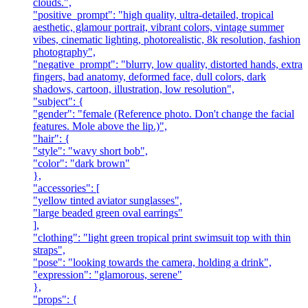
clouds.",
"positive_prompt": "high quality, ultra-detailed, tropical
aesthetic, glamour portrait, vibrant colors, vintage summer
vibes, cinematic lighting, photorealistic, 8k resolution, fashion
photography",
"negative_prompt": "blurry, low quality, distorted hands, extra
fingers, bad anatomy, deformed face, dull colors, dark
shadows, cartoon, illustration, low resolution",
"subject": {
"gender": "female (Reference photo. Don't change the facial
features. Mole above the lip.)",
"hair": {
"style": "wavy short bob",
"color": "dark brown"
},
"accessories": [
"yellow tinted aviator sunglasses",
"large beaded green oval earrings"
],
"clothing": "light green tropical print swimsuit top with thin
straps",
"pose": "looking towards the camera, holding a drink",
"expression": "glamorous, serene"
},
"props": {