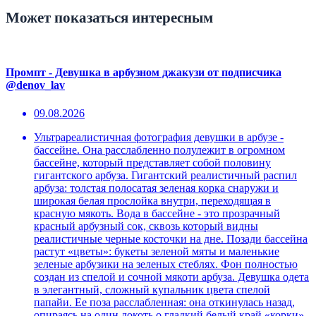
Может показаться интересным
Промпт - Девушка в арбузном джакузи от подписчика
@denov_lav
09.08.2026
Ультрареалистичная фотография девушки в арбузе -
бассейне. Она расслабленно полулежит в огромном
бассейне, который представляет собой половину
гигантского арбуза. Гигантский реалистичный распил
арбуза: толстая полосатая зеленая корка снаружи и
широкая белая прослойка внутри, переходящая в
красную мякоть. Вода в бассейне - это прозрачный
красный арбузный сок, сквозь который видны
реалистичные черные косточки на дне. Позади бассейна
растут «цветы»: букеты зеленой мяты и маленькие
зеленые арбузики на зеленых стеблях. Фон полностью
создан из спелой и сочной мякоти арбуза. Девушка одета
в элегантный, сложный купальник цвета спелой
папайи. Ее поза расслабленная: она откинулась назад,
опираясь на один локоть о гладкий белый край «корки»,