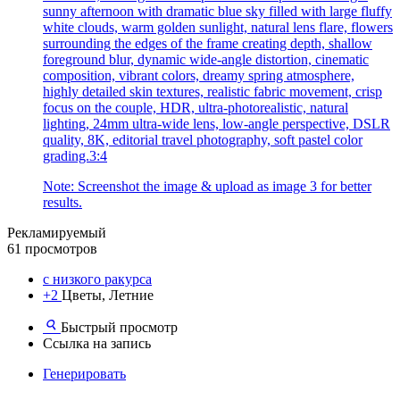
sunny afternoon with dramatic blue sky filled with large fluffy
white clouds, warm golden sunlight, natural lens flare, flowers
surrounding the edges of the frame creating depth, shallow
foreground blur, dynamic wide-angle distortion, cinematic
composition, vibrant colors, dreamy spring atmosphere,
highly detailed skin textures, realistic fabric movement, crisp
focus on the couple, HDR, ultra-photorealistic, natural
lighting, 24mm ultra-wide lens, low-angle perspective, DSLR
quality, 8K, editorial travel photography, soft pastel color
grading.3:4
Note: Screenshot the image & upload as image 3 for better
results.
Рекламируемый
61 просмотров
с низкого ракурса
+2
Цветы, Летние
Быстрый просмотр
Ссылка на запись
Генерировать