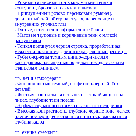
- Ровный сатиновый тон кожи, мягкий теплый
контуринг, бронзер по скулам и вискам
- Приглушенный розово-персиковый румянец,
деликатный хайлайтер на скулах, переносице и
внутренних уголках глаз
- Густые, естественно оформленные брови
- Матовые тауповые и коричневые тени с мягкой
растушевкой
- Тонкая вытянутая черная стрелка, проработанная
межресничная линия, длинные разделенные ресницы
- Губы очерчены темным винно-коричневым
карандашом, насыщенная бордовая помада с легким
глянцевым финишем
**Свет и атмосфера**
- Фон полностью темный, графитово-черный, без
деталей
- Жесткая фронтальная вспышка — яркий акцент на
лицах, глубокие тени позади
- Эффект случайного снимка с закрытой вечеринки
- Высокая контрастность, глубокие черные тона, легкое
пленочное зерно, естественная виньетка, выраженная
глубина кадра
**Техника съемки**