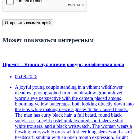
Может показаться интересным
Промпт - Яркий луг, низкий ракурс, влюблённая пара
06.08.2026
A joyful young couple standing in a vibrant wildflower
meadow, photographed from an ultra-low ground-level
worm's-eye perspective with the camera placed among
blooming yellow buttercups, both looking directly down into
the lens while making peace signs with their raised hands.
The man has curly black hair, a full beard, round black
sunglasses, a light pastel pink textured short-sleeve shirt,
white trousers, and a black wristwatch. The woman wears a
flowing ivory-white dress with sheer long sleeves and a soft
headscarf, smiling with an open-mouth expression. Bright