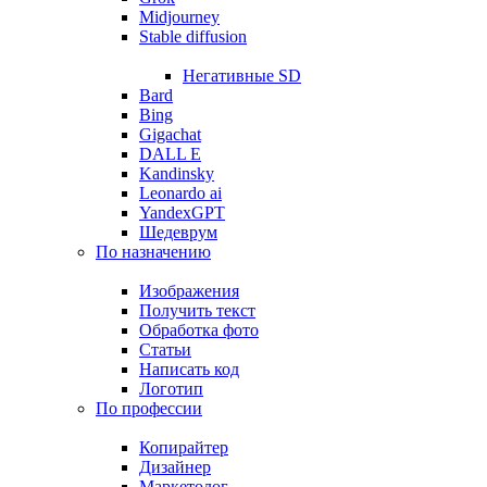
Midjourney
Stable diffusion
Негативные SD
Bard
Bing
Gigachat
DALL E
Kandinsky
Leonardo ai
YandexGPT
Шедеврум
По назначению
Изображения
Получить текст
Обработка фото
Статьи
Написать код
Логотип
По профессии
Копирайтер
Дизайнер
Маркетолог