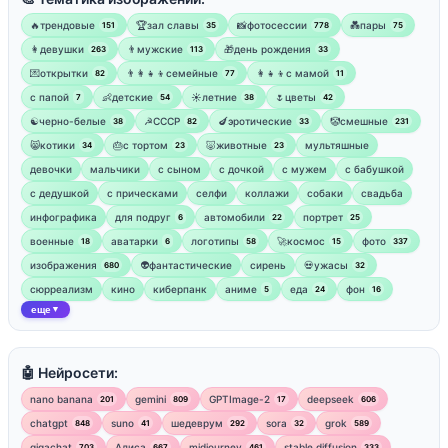
🔥трендовые
🏆зал славы
📸фотосессии
💑пары
151
35
778
75
👩девушки
👨мужские
🎁день рождения
263
113
33
💌открытки
👨‍👩‍👧‍👦семейные
👩‍👧‍👦с мамой
82
77
11
‍с папой
👶детские
☀️летние
🌷цветы
7
54
38
42
☯︎черно-белые
☭СССР
🍆эротические
🤡смешные
38
82
33
231
😸котики
🎂с тортом
🐷животные
мультяшные
34
23
23
девочки
мальчики
с сыном
с дочкой
с мужем
с бабушкой
с дедушкой
с прическами
селфи
коллажи
собаки
свадьба
инфографика
для подруг
автомобили
портрет
6
22
25
военные
аватарки
логотипы
🚀космос
фото
18
6
58
15
337
изображения
👽фантастические
сирень
💀ужасы
680
32
сюрреализм
кино
киберпанк
аниме
еда
фон
5
24
16
еще
▼
🤖 Нейросети:
nano banana
gemini
GPTImage-2
deepseek
201
809
17
606
chatgpt
suno
шедеврум
sora
grok
848
41
292
32
589
gigachat
Алиса
midjourney
stable diffusion
703
667
461
333