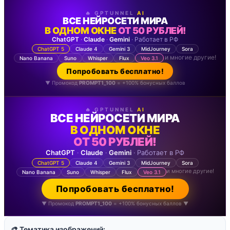
🔥 GPTUNNEL
AI
ВСЕ НЕЙРОСЕТИ МИРА
В ОДНОМ ОКНЕ
ОТ 50 РУБЛЕЙ!
ChatGPT
·
Claude
·
Gemini
· Работает в РФ
ChatGPT 5
Claude 4
Gemini 3
MidJourney
Sora
и многие другие!
Nano Banana
Suno
Whisper
Flux
Veo 3.1
Попробовать бесплатно!
▼ Промокод
PROMPT1_100
= +100% бонусных баллов
🔥 GPTUNNEL
AI
ВСЕ НЕЙРОСЕТИ МИРА
В ОДНОМ ОКНЕ
ОТ 50 РУБЛЕЙ!
ChatGPT
·
Claude
·
Gemini
· Работает в РФ
ChatGPT 5
Claude 4
Gemini 3
MidJourney
Sora
и многие другие!
Nano Banana
Suno
Whisper
Flux
Veo 3.1
Попробовать бесплатно!
▼ Промокод
PROMPT1_100
= +100% бонусных баллов ▼
🎨 Тематика изображений: