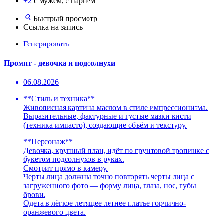
+2
с мужем, с парнем
Быстрый просмотр
Ссылка на запись
Генерировать
Промпт - девочка и подсолнухи
06.08.2026
**Стиль и техника**
Живописная картина маслом в стиле импрессионизма.
Выразительные, фактурные и густые мазки кисти
(техника импасто), создающие объём и текстуру.
**Персонаж**
Девочка, крупный план, идёт по грунтовой тропинке с
букетом подсолнухов в руках.
Смотрит прямо в камеру.
Черты лица должны точно повторять черты лица с
загруженного фото — форму лица, глаза, нос, губы,
брови.
Одета в лёгкое летящее летнее платье горчично-
оранжевого цвета.