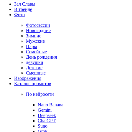
Зал Славы
В тренде
Фото
Фотосессии
Новогодние
Зимние
Мужские
Пары
Семейные
День рождения
девушки
Детские
Смешные
Изображения
Каталог промптов
По нейросети
Nano Banana
Gemini
Deepseek
ChatGPT
Suno
Grok