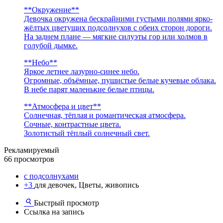
**Окружение**
Девочка окружена бескрайними густыми полями ярко-
жёлтых цветущих подсолнухов с обеих сторон дороги.
На заднем плане — мягкие силуэты гор или холмов в
голубой дымке.
**Небо**
Яркое летнее лазурно-синее небо.
Огромные, объёмные, пушистые белые кучевые облака.
В небе парят маленькие белые птицы.
**Атмосфера и цвет**
Солнечная, тёплая и романтическая атмосфера.
Сочные, контрастные цвета.
Золотистый тёплый солнечный свет.
Рекламируемый
66 просмотров
с подсолнухами
+3
для девочек, Цветы, живопись
Быстрый просмотр
Ссылка на запись