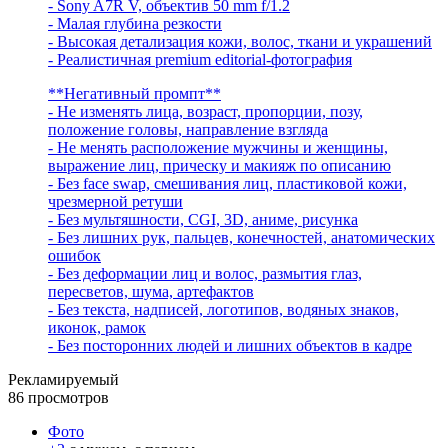
- Sony A7R V, объектив 50 mm f/1.2
- Малая глубина резкости
- Высокая детализация кожи, волос, ткани и украшений
- Реалистичная premium editorial-фотография
**Негативный промпт**
- Не изменять лица, возраст, пропорции, позу,
положение головы, направление взгляда
- Не менять расположение мужчины и женщины,
выражение лиц, прическу и макияж по описанию
- Без face swap, смешивания лиц, пластиковой кожи,
чрезмерной ретуши
- Без мультяшности, CGI, 3D, аниме, рисунка
- Без лишних рук, пальцев, конечностей, анатомических
ошибок
- Без деформации лиц и волос, размытия глаз,
пересветов, шума, артефактов
- Без текста, надписей, логотипов, водяных знаков,
иконок, рамок
- Без посторонних людей и лишних объектов в кадре
Рекламируемый
86 просмотров
Фото