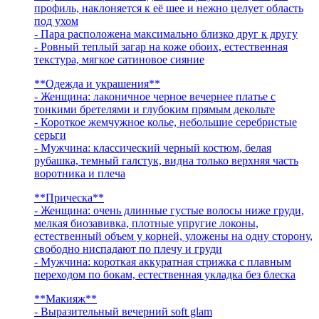
профиль, наклоняется к её шее и нежно целует область
под ухом
- Пара расположена максимально близко друг к другу
- Ровный теплый загар на коже обоих, естественная
текстура, мягкое сатиновое сияние
**Одежда и украшения**
- Женщина: лаконичное черное вечернее платье с
тонкими бретелями и глубоким прямым декольте
- Короткое жемчужное колье, небольшие серебристые
серьги
- Мужчина: классический черный костюм, белая
рубашка, темный галстук, видна только верхняя часть
воротника и плеча
**Прическа**
- Женщина: очень длинные густые волосы ниже груди,
мелкая биозавивка, плотные упругие локоны,
естественный объем у корней, уложены на одну сторону,
свободно ниспадают по плечу и груди
- Мужчина: короткая аккуратная стрижка с плавным
переходом по бокам, естественная укладка без блеска
**Макияж**
- Выразительный вечерний soft glam