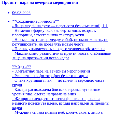
Промпт - пара на вечернем мероприятии
06.08.2026
**Сохранение личности**
- Лица людей на фото — перенести без изменений, 1:1
- Не менять форму головы, черты лица, возраст,
пропорции, естественную текстуру кожи
- Не смешивать лица между собой, не омолаживать, не
ретушировать, не добавлять новые черты
- Полная узнаваемость каждого человека обязательна
- Максимально реалистичная идентичность, стабильные
лица на протяжении всего кадра
**Сцена**
- Элегантная пара на вечернем мероприятии
- Реалистичная фотография без стилизации
- Очень крупный план — по плечи и верхнюю часть
груди
- Камера расположена близко к героям, чуть выше
уровня глаз, слегка направлена вниз
- Женщина слева, стоит почти фронтально, голова
немного повернута влево, взгляд направлен за пределы
кадра
- Мужчина справа позади неё, корпус скрыт, лицо в