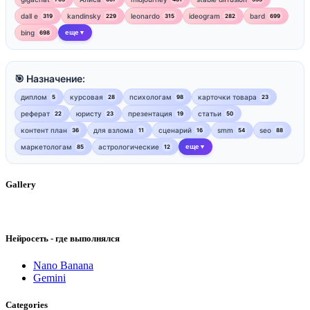
dall e
kandinsky
leonardo
ideogram
bard
319
229
315
282
699
bing
еще
698
▼
🎯 Назначение:
диплом
курсовая
психологам
карточки товара
5
28
98
23
реферат
юристу
презентация
статьи
22
23
19
50
контент план
для взлома
сценарий
smm
seo
36
11
16
54
88
маркетологам
астрологические
еще
85
12
▼
Gallery
Нейросеть - где выполнялся
Nano Banana
Gemini
Categories