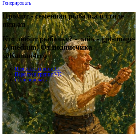
Генерировать
Промпт - семейная рыбалка в стиле
пин ап
Кто любит рыбалку? - лайк - gpt-image-
2 (medium) От подписчика
@Kaman4ero
Перейти в группу ТГ
Перейти в группу VK
Сгенерировать