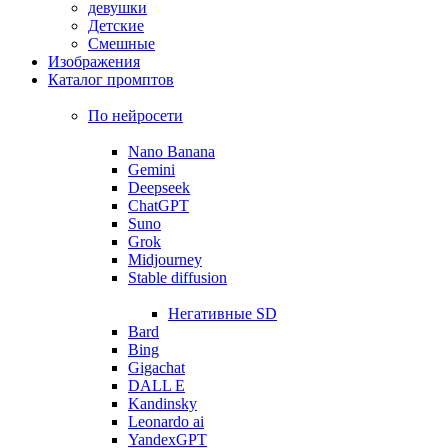
девушки
Детские
Смешные
Изображения
Каталог промптов
По нейросети
Nano Banana
Gemini
Deepseek
ChatGPT
Suno
Grok
Midjourney
Stable diffusion
Негативные SD
Bard
Bing
Gigachat
DALL E
Kandinsky
Leonardo ai
YandexGPT