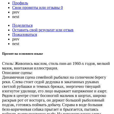
Профиль
Свои промпты или отзывы
0
prev
next
Поделиться
Оставить свой результат или отзыв
Пожаловаться
prev
next
Промпт на основном языке
Стиль: Живопись маслом, стиль пин-ап 1960-х годов, мелкий
мазок, винтажная иллюстрация.
Описание сцены:
Динамичная сцена семейной рыбалки на солнечном берегу
реки. Слева стоит седой дедушка в закатанных рукавах
светлой рубашки и темных брюках, энергично тянущий
изогнутое удилище, его лицо выражает напряжение и азарт.
Рядом в центре стоит босоногий мальчик в шортах, широко
раскрыв рот от восторга, он держит большой рыболовный
подсак, готовясь поймать добычу. Справа в воде большая
бело-коричневая собака прыгает и брызгается, пытаясь
поймать выпрыгнувшую рыбу. На переднем плане слева