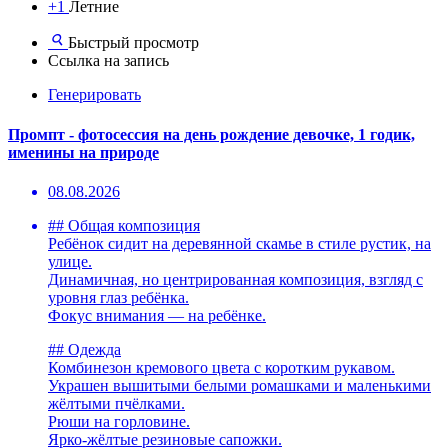
+1
Летние
Быстрый просмотр
Ссылка на запись
Генерировать
Промпт - фотосессия на день рождение девочке, 1 годик,
именины на природе
08.08.2026
## Общая композиция
Ребёнок сидит на деревянной скамье в стиле рустик, на
улице.
Динамичная, но центрированная композиция, взгляд с
уровня глаз ребёнка.
Фокус внимания — на ребёнке.
## Одежда
Комбинезон кремового цвета с коротким рукавом.
Украшен вышитыми белыми ромашками и маленькими
жёлтыми пчёлками.
Рюши на горловине.
Ярко-жёлтые резиновые сапожки.