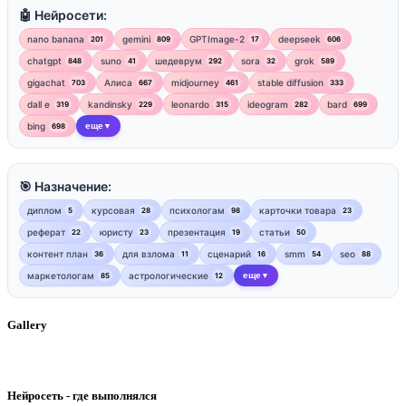
🤖 Нейросети:
nano banana
gemini
GPTImage-2
deepseek
201
809
17
606
chatgpt
suno
шедеврум
sora
grok
848
41
292
32
589
gigachat
Алиса
midjourney
stable diffusion
703
667
461
333
dall e
kandinsky
leonardo
ideogram
bard
319
229
315
282
699
bing
еще
698
▼
🎯 Назначение:
диплом
курсовая
психологам
карточки товара
5
28
98
23
реферат
юристу
презентация
статьи
22
23
19
50
контент план
для взлома
сценарий
smm
seo
36
11
16
54
88
маркетологам
астрологические
еще
85
12
▼
Gallery
Нейросеть - где выполнялся