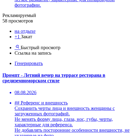
фотографии.
Рекламируемый
58 просмотров
на отдыхе
+1
Закат
Быстрый просмотр
Ссылка на запись
Генерировать
Промпт - Летний вечер на террасе ресторана в
средиземноморском стиле
08.08.2026
## Референс и внешность
Сохранить черты лица и внешность женщины с
загруженных фотографий.
Не менять форму лица, глаза, нос, губы, черты,
характерные для референса.
Не добавлять посторонние особенности внешности, не
указанные на фото.