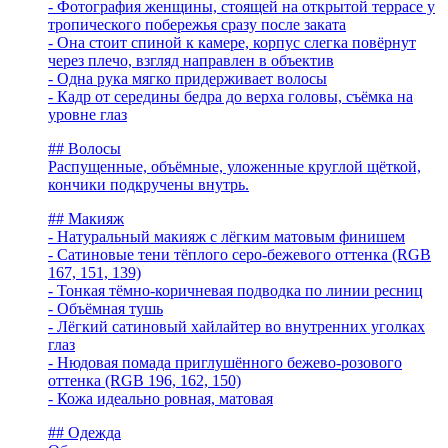
- Фотография женщины, стоящей на открытой террасе у
тропического побережья сразу после заката
- Она стоит спиной к камере, корпус слегка повёрнут
через плечо, взгляд направлен в объектив
- Одна рука мягко придерживает волосы
- Кадр от середины бедра до верха головы, съёмка на
уровне глаз
## Волосы
Распущенные, объёмные, уложенные круглой щёткой,
кончики подкручены внутрь.
## Макияж
- Натуральный макияж с лёгким матовым финишем
- Сатиновые тени тёплого серо-бежевого оттенка (RGB
167, 151, 139)
- Тонкая тёмно-коричневая подводка по линии ресниц
- Объёмная тушь
- Лёгкий сатиновый хайлайтер во внутренних уголках
глаз
- Нюдовая помада приглушённого бежево-розового
оттенка (RGB 196, 162, 150)
- Кожа идеально ровная, матовая
## Одежда