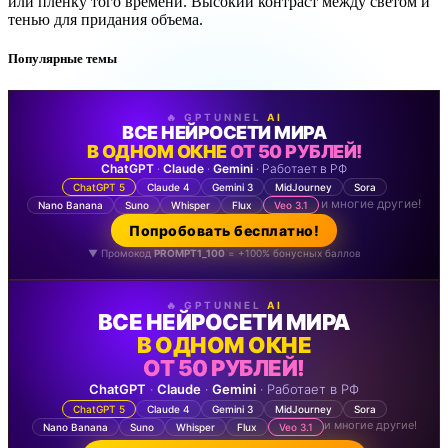
или пленку того времени. Высокий контраст между светом и
тенью для придания объема.
Популярные темы
🔥 GPTUNNEL
AI
ВСЕ НЕЙРОСЕТИ МИРА
В ОДНОМ ОКНЕ
ОТ 50 РУБЛЕЙ!
ChatGPT
·
Claude
·
Gemini
· Работает в РФ
ChatGPT 5
Claude 4
Gemini 3
MidJourney
Sora
и многие другие!
Nano Banana
Suno
Whisper
Flux
Veo 3.1
Попробовать бесплатно!
▼ Промокод
PROMPT1_100
= +100% бонусных баллов
🔥 GPTUNNEL
AI
ВСЕ НЕЙРОСЕТИ МИРА
В ОДНОМ ОКНЕ
ОТ 50 РУБЛЕЙ!
ChatGPT
·
Claude
·
Gemini
· Работает в РФ
ChatGPT 5
Claude 4
Gemini 3
MidJourney
Sora
и многие другие!
Nano Banana
Suno
Whisper
Flux
Veo 3.1