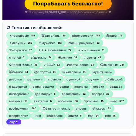
Попробовать бесплатно!
▼ Промокод
PROMPT1_100
= +100% бонусных баллов ▼
🎨 Тематика изображений:
🔥трендовые
🏆зал славы
📸фотосессии
💑пары
151
35
778
75
👩девушки
👨мужские
🎁день рождения
263
113
33
💌открытки
👨‍👩‍👧‍👦семейные
👩‍👧‍👦с мамой
82
77
11
‍с папой
👶детские
☀️летние
🌷цветы
7
54
38
42
☯︎черно-белые
☭СССР
🍆эротические
🤡смешные
38
82
33
231
😸котики
🎂с тортом
🐷животные
мультяшные
34
23
23
девочки
мальчики
с сыном
с дочкой
с мужем
с бабушкой
с дедушкой
с прическами
селфи
коллажи
собаки
свадьба
инфографика
для подруг
автомобили
портрет
6
22
25
военные
аватарки
логотипы
🚀космос
фото
18
6
58
15
337
изображения
👽фантастические
сирень
💀ужасы
680
32
сюрреализм
кино
киберпанк
аниме
еда
фон
5
24
16
еще
▼