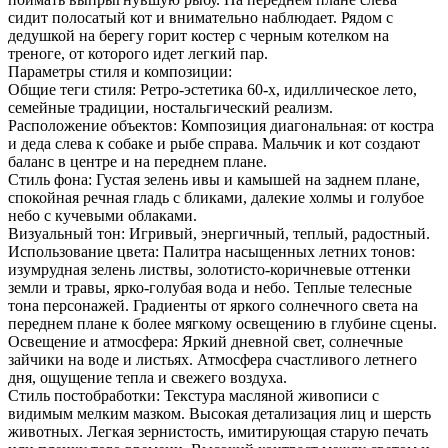
сидит полосатый кот и внимательно наблюдает. Рядом с
дедушкой на берегу горит костер с черным котелком на
треноге, от которого идет легкий пар.
Параметры стиля и композиции:
Общие теги стиля: Ретро-эстетика 60-х, идиллическое лето,
семейные традиции, ностальгический реализм.
Расположение объектов: Композиция диагональная: от костра
и деда слева к собаке и рыбе справа. Мальчик и кот создают
баланс в центре и на переднем плане.
Стиль фона: Густая зелень ивы и камышей на заднем плане,
спокойная речная гладь с бликами, далекие холмы и голубое
небо с кучевыми облаками.
Визуальный тон: Игривый, энергичный, теплый, радостный.
Использование цвета: Палитра насыщенных летних тонов:
изумрудная зелень листвы, золотисто-коричневые оттенки
земли и травы, ярко-голубая вода и небо. Теплые телесные
тона персонажей. Градиенты от яркого солнечного света на
переднем плане к более мягкому освещению в глубине сцены.
Освещение и атмосфера: Яркий дневной свет, солнечные
зайчики на воде и листьях. Атмосфера счастливого летнего
дня, ощущение тепла и свежего воздуха.
Стиль постобработки: Текстура масляной живописи с
видимым мелким мазком. Высокая детализация лиц и шерсть
животных. Легкая зернистость, имитирующая старую печать