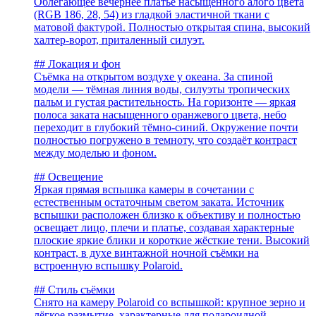
Облегающее вечернее платье насыщенного алого цвета
(RGB 186, 28, 54) из гладкой эластичной ткани с
матовой фактурой. Полностью открытая спина, высокий
халтер-ворот, приталенный силуэт.
## Локация и фон
Съёмка на открытом воздухе у океана. За спиной
модели — тёмная линия воды, силуэты тропических
пальм и густая растительность. На горизонте — яркая
полоса заката насыщенного оранжевого цвета, небо
переходит в глубокий тёмно-синий. Окружение почти
полностью погружено в темноту, что создаёт контраст
между моделью и фоном.
## Освещение
Яркая прямая вспышка камеры в сочетании с
естественным остаточным светом заката. Источник
вспышки расположен близко к объективу и полностью
освещает лицо, плечи и платье, создавая характерные
плоские яркие блики и короткие жёсткие тени. Высокий
контраст, в духе винтажной ночной съёмки на
встроенную вспышку Polaroid.
## Стиль съёмки
Снято на камеру Polaroid со вспышкой: крупное зерно и
лёгкое размытие, характерные для полароидной