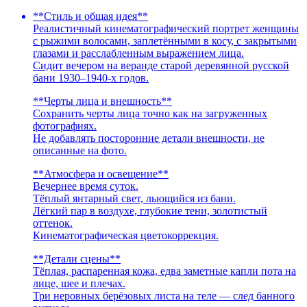
**Стиль и общая идея**
Реалистичный кинематографический портрет женщины
с рыжими волосами, заплетёнными в косу, с закрытыми
глазами и расслабленным выражением лица.
Сидит вечером на веранде старой деревянной русской
бани 1930–1940-х годов.
**Черты лица и внешность**
Сохранить черты лица точно как на загруженных
фотографиях.
Не добавлять посторонние детали внешности, не
описанные на фото.
**Атмосфера и освещение**
Вечернее время суток.
Тёплый янтарный свет, льющийся из бани.
Лёгкий пар в воздухе, глубокие тени, золотистый
оттенок.
Кинематографическая цветокоррекция.
**Детали сцены**
Тёплая, распаренная кожа, едва заметные капли пота на
лице, шее и плечах.
Три неровных берёзовых листа на теле — след банного