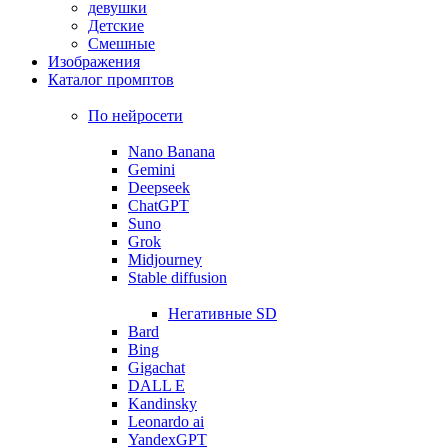
девушки
Детские
Смешные
Изображения
Каталог промптов
По нейросети
Nano Banana
Gemini
Deepseek
ChatGPT
Suno
Grok
Midjourney
Stable diffusion
Негативные SD
Bard
Bing
Gigachat
DALL E
Kandinsky
Leonardo ai
YandexGPT