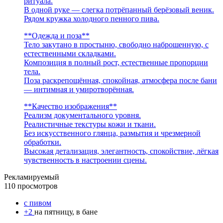
ритуала.
В одной руке — слегка потрёпанный берёзовый веник.
Рядом кружка холодного пенного пива.
**Одежда и поза**
Тело закутано в простыню, свободно наброшенную, с
естественными складками.
Композиция в полный рост, естественные пропорции
тела.
Поза раскрепощённая, спокойная, атмосфера после бани
— интимная и умиротворённая.
**Качество изображения**
Реализм документального уровня.
Реалистичные текстуры кожи и ткани.
Без искусственного глянца, размытия и чрезмерной
обработки.
Высокая детализация, элегантность, спокойствие, лёгкая
чувственность в настроении сцены.
Рекламируемый
110 просмотров
с пивом
+2
на пятницу, в бане