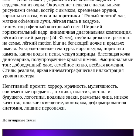
сердечками из охры. Окружение: пещера с наскальными
рисунками семьи, костёр с дымком, кремнёвые орудия,
корзины из лозы, мох и папоротники. Тёплый золотой час,
мягкие объёмные лучи, лёгкая пыль в воздухе,
кинематографичный контровый свет. Широкий
горизонтальный кадр, динамичная диагональная композиция,
лёгкий низкий ракурс (24–35 мм), глубина резкости: резкость
на семье, лёгкий motion blur на бегающей дочке и крыльях
шмеля. Ультрадетальные текстуры: ворс шкуры, пористый
камень, капли воды и пены, чешуя ящерицы, блестящая кожа
динозаврика, полупрозрачные крылья шмеля. Эмоциональный
тон: добродушный хаос, семейное тепло, весёлая комедия.
Стиль: реализм, яркая кинематографическая иллюстрация
уровня постера.
Негативный промпт: хоррор, мрачность, мультяшность,
современные предметы, техника, пластик, металл из
будущего, логотипы, водяные знаки, размытые лица, низкое
качество, плоское освещение, монохром, деформированная
анатомия, лишние персонажи.
Популярные темы