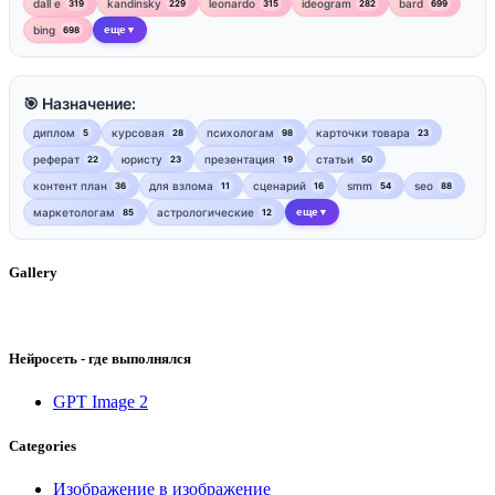
dall e
kandinsky
leonardo
ideogram
bard
319
229
315
282
699
bing
еще
698
▼
🎯 Назначение:
диплом
курсовая
психологам
карточки товара
5
28
98
23
реферат
юристу
презентация
статьи
22
23
19
50
контент план
для взлома
сценарий
smm
seo
36
11
16
54
88
маркетологам
астрологические
еще
85
12
▼
Gallery
Нейросеть - где выполнялся
GPT Image 2
Categories
Изображение в изображение