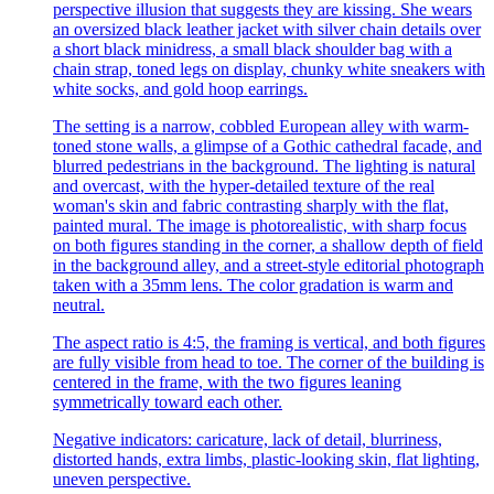
perspective illusion that suggests they are kissing. She wears
an oversized black leather jacket with silver chain details over
a short black minidress, a small black shoulder bag with a
chain strap, toned legs on display, chunky white sneakers with
white socks, and gold hoop earrings.
The setting is a narrow, cobbled European alley with warm-
toned stone walls, a glimpse of a Gothic cathedral facade, and
blurred pedestrians in the background. The lighting is natural
and overcast, with the hyper-detailed texture of the real
woman's skin and fabric contrasting sharply with the flat,
painted mural. The image is photorealistic, with sharp focus
on both figures standing in the corner, a shallow depth of field
in the background alley, and a street-style editorial photograph
taken with a 35mm lens. The color gradation is warm and
neutral.
The aspect ratio is 4:5, the framing is vertical, and both figures
are fully visible from head to toe. The corner of the building is
centered in the frame, with the two figures leaning
symmetrically toward each other.
Negative indicators: caricature, lack of detail, blurriness,
distorted hands, extra limbs, plastic-looking skin, flat lighting,
uneven perspective.