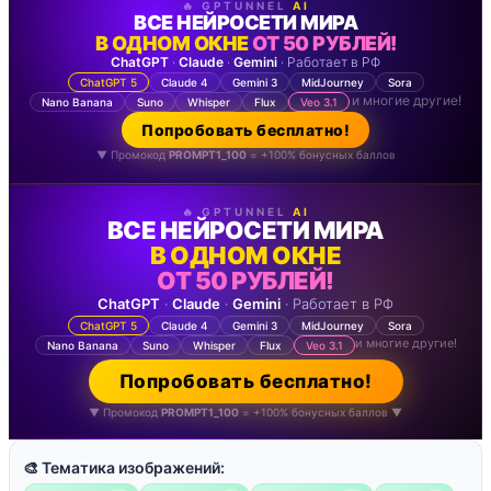
🔥 GPTUNNEL
AI
ВСЕ НЕЙРОСЕТИ МИРА
В ОДНОМ ОКНЕ
ОТ 50 РУБЛЕЙ!
ChatGPT
·
Claude
·
Gemini
· Работает в РФ
ChatGPT 5
Claude 4
Gemini 3
MidJourney
Sora
и многие другие!
Nano Banana
Suno
Whisper
Flux
Veo 3.1
Попробовать бесплатно!
▼ Промокод
PROMPT1_100
= +100% бонусных баллов
🔥 GPTUNNEL
AI
ВСЕ НЕЙРОСЕТИ МИРА
В ОДНОМ ОКНЕ
ОТ 50 РУБЛЕЙ!
ChatGPT
·
Claude
·
Gemini
· Работает в РФ
ChatGPT 5
Claude 4
Gemini 3
MidJourney
Sora
и многие другие!
Nano Banana
Suno
Whisper
Flux
Veo 3.1
Попробовать бесплатно!
▼ Промокод
PROMPT1_100
= +100% бонусных баллов ▼
🎨 Тематика изображений: