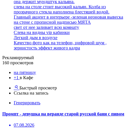
она держит мундштук кальяна.
слева на столе стоит высокий кальян. Колба из
прозрачного стекла наполнена блестящей водой.
Главный акцент в интерьере -зеленая неоновая вывеска
на стене с прописной надписью МЯТА
свет от нее заливает всю комнату
Слева на видны vip кабинки
Легкий дым в воздухе
Качество фото как на телефон, цифровой шум ,
зернистость эффект живого кадра
Рекламируемый
160 просмотров
на пятницу
+1
в Кафе
Быстрый просмотр
Ссылка на запись
Генерировать
Промпт - девушка на веранде старой русской бани с пивом
07.08.2026