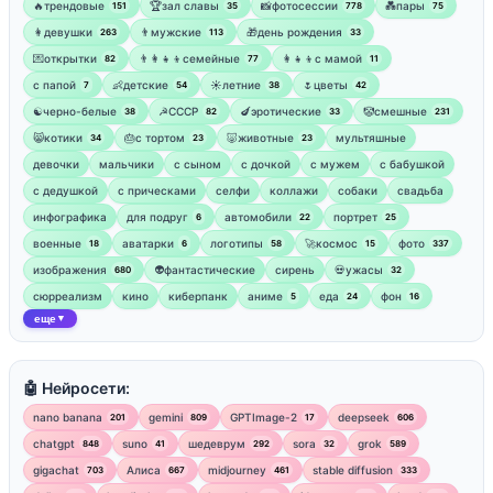
🔥трендовые
🏆зал славы
📸фотосессии
💑пары
151
35
778
75
👩девушки
👨мужские
🎁день рождения
263
113
33
💌открытки
👨‍👩‍👧‍👦семейные
👩‍👧‍👦с мамой
82
77
11
‍с папой
👶детские
☀️летние
🌷цветы
7
54
38
42
☯︎черно-белые
☭СССР
🍆эротические
🤡смешные
38
82
33
231
😸котики
🎂с тортом
🐷животные
мультяшные
34
23
23
девочки
мальчики
с сыном
с дочкой
с мужем
с бабушкой
с дедушкой
с прическами
селфи
коллажи
собаки
свадьба
инфографика
для подруг
автомобили
портрет
6
22
25
военные
аватарки
логотипы
🚀космос
фото
18
6
58
15
337
изображения
👽фантастические
сирень
💀ужасы
680
32
сюрреализм
кино
киберпанк
аниме
еда
фон
5
24
16
еще
▼
🤖 Нейросети:
nano banana
gemini
GPTImage-2
deepseek
201
809
17
606
chatgpt
suno
шедеврум
sora
grok
848
41
292
32
589
gigachat
Алиса
midjourney
stable diffusion
703
667
461
333