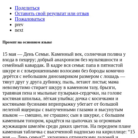
Поделиться
Оставить свой результат или отзыв
Пожаловаться
prev
next
Промпт на основном языке
15 мая — День Семьи. Каменный век, солнечная поляна у
входа в пещеру; добрый анахронизм без мультяшности и
семейный кавардак. В кадре вся семья: папа в пятнистой
шкуре и с взъерошенными волосами без бороды комично
дерётся с небольшим динозавриком размером с лошадь —
тянут друг у друга дубинку, пыль, летают листья; мама
невозмутимо стирает шкуру в каменном тазу, брызги,
травяная пена и мыльные пузырьки-сердечки, на голове
костяная шпилька, лёгкая улыбка; дочка с косичками и
костяными бусинами вприпрыжку убегает от большой
нелепой ящерицы с выпученными глазами и высунутым
языком — смешно, не страшно; сын в шкурке, с большим
каменным топором, крадётся на цыпочках за огромным
жужжащим шмелём среди диких цветов. На переднем плане
каменная табличка с высеченной надписью на кириллице: “15
мая — День семьи!”, украшена отпечатками ладоней и