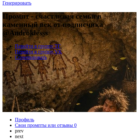
Генерировать
Промпт - счастливая семья в
каменный век от подписчика
@Androklesss
Перейти в группу ТГ
Перейти в группу VK
Сгенерировать
Профиль
Свои промпты или отзывы
0
prev
next