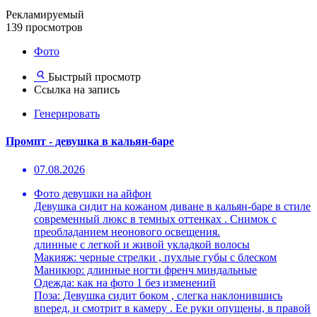
Рекламируемый
139 просмотров
Фото
Быстрый просмотр
Ссылка на запись
Генерировать
Промпт - девушка в кальян-баре
07.08.2026
Фото девушки на айфон
Девушка сидит на кожаном диване в кальян-баре в стиле
современный люкс в темных оттенках . Снимок с
преобладанием неонового освещения.
длинные с легкой и живой укладкой волосы
Макияж: черные стрелки , пухлые губы с блеском
Маникюр: длинные ногти френч миндальные
Одежда: как на фото 1 без изменений
Поза: Девушка сидит боком , слегка наклонившись
вперед, и смотрит в камеру . Ее руки опущены, в правой