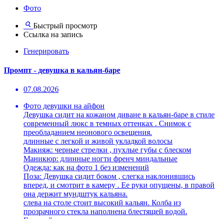
Фото
Быстрый просмотр
Ссылка на запись
Генерировать
Промпт - девушка в кальян-баре
07.08.2026
Фото девушки на айфон
Девушка сидит на кожаном диване в кальян-баре в стиле
современный люкс в темных оттенках . Снимок с
преобладанием неонового освещения.
длинные с легкой и живой укладкой волосы
Макияж: черные стрелки , пухлые губы с блеском
Маникюр: длинные ногти френч миндальные
Одежда: как на фото 1 без изменений
Поза: Девушка сидит боком , слегка наклонившись
вперед, и смотрит в камеру . Ее руки опущены, в правой
она держит мундштук кальяна.
слева на столе стоит высокий кальян. Колба из
прозрачного стекла наполнена блестящей водой.