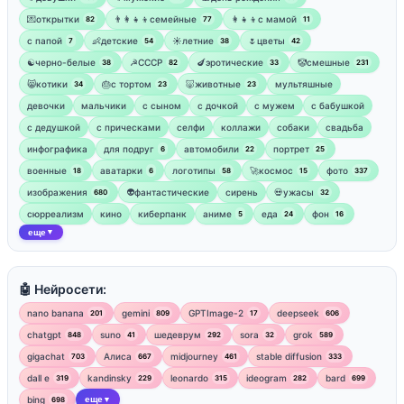
💌открытки
👨‍👩‍👧‍👦семейные
👩‍👧‍👦с мамой
82
77
11
‍с папой
👶детские
☀️летние
🌷цветы
7
54
38
42
☯︎черно-белые
☭СССР
🍆эротические
🤡смешные
38
82
33
231
😸котики
🎂с тортом
🐷животные
мультяшные
34
23
23
девочки
мальчики
с сыном
с дочкой
с мужем
с бабушкой
с дедушкой
с прическами
селфи
коллажи
собаки
свадьба
инфографика
для подруг
автомобили
портрет
6
22
25
военные
аватарки
логотипы
🚀космос
фото
18
6
58
15
337
изображения
👽фантастические
сирень
💀ужасы
680
32
сюрреализм
кино
киберпанк
аниме
еда
фон
5
24
16
еще
▼
🤖 Нейросети:
nano banana
gemini
GPTImage-2
deepseek
201
809
17
606
chatgpt
suno
шедеврум
sora
grok
848
41
292
32
589
gigachat
Алиса
midjourney
stable diffusion
703
667
461
333
dall e
kandinsky
leonardo
ideogram
bard
319
229
315
282
699
bing
еще
698
▼