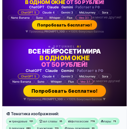
В ОДНОМ ОКНЕ
ОТ 50 РУБЛЕЙ!
ChatGPT
·
Claude
·
Gemini
· Работает в РФ
ChatGPT 5
Claude 4
Gemini 3
MidJourney
Sora
и многие другие!
Nano Banana
Suno
Whisper
Flux
Veo 3.1
Попробовать бесплатно!
▼ Промокод
PROMPT1_100
= +100% бонусных баллов
🔥 GPTUNNEL
AI
ВСЕ НЕЙРОСЕТИ МИРА
В ОДНОМ ОКНЕ
ОТ 50 РУБЛЕЙ!
ChatGPT
·
Claude
·
Gemini
· Работает в РФ
ChatGPT 5
Claude 4
Gemini 3
MidJourney
Sora
и многие другие!
Nano Banana
Suno
Whisper
Flux
Veo 3.1
Попробовать бесплатно!
▼ Промокод
PROMPT1_100
= +100% бонусных баллов ▼
🎨 Тематика изображений:
🔥трендовые
🏆зал славы
📸фотосессии
💑пары
151
35
778
75
👩девушки
👨мужские
🎁день рождения
263
113
33