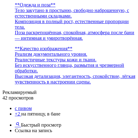
**Одежда и поза**
Тело закутано в простыню, свободно наброшенную, с
естественными складками.
Композиция в полный рост, естественные пропорции
тела.
Поза раскрепощённая, спокойная, атмосфера после бани
— интимная и умиротворённая.
**Качество изображения**
Реализм документального уровня.
Реалистичные текстуры кожи и ткани.
Без искусственного глянца, размытия и чрезмерной
обработки.
Высокая детализация, элегантность, спокойствие, лёгкая
чувственность в настроении сцены.
Рекламируемый
42 просмотров
с пивом
+2
на пятницу, в бане
Быстрый просмотр
Ссылка на запись