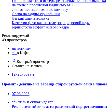
Главный акцент в интерьере -зеленая неоновая вывеска
на стене с прописной надписью МЯТА
свет от нее заливает всю комнату
Слева на видны vip кабинки
Легкий дым в воздухе
Качество фото как на телефон, цифровой шум ,
зернистость эффект живого кадра
Рекламируемый
49 просмотров
на пятницу
+1
в Кафе
Быстрый просмотр
Ссылка на запись
Генерировать
Промпт - девушка на веранде старой русской бани с пивом
07.08.2026
**Стиль и общая идея**
Реалистичный кинематографический портрет женщины