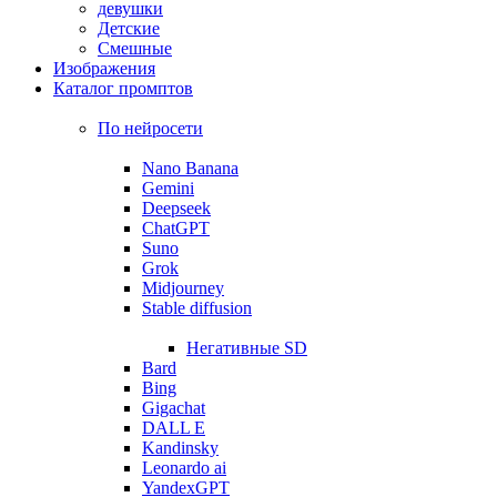
девушки
Детские
Смешные
Изображения
Каталог промптов
По нейросети
Nano Banana
Gemini
Deepseek
ChatGPT
Suno
Grok
Midjourney
Stable diffusion
Негативные SD
Bard
Bing
Gigachat
DALL E
Kandinsky
Leonardo ai
YandexGPT