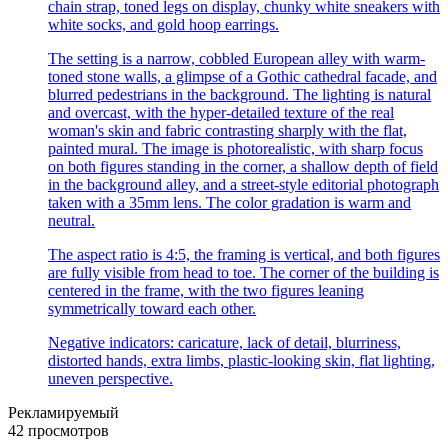
chain strap, toned legs on display, chunky white sneakers with
white socks, and gold hoop earrings.
The setting is a narrow, cobbled European alley with warm-
toned stone walls, a glimpse of a Gothic cathedral facade, and
blurred pedestrians in the background. The lighting is natural
and overcast, with the hyper-detailed texture of the real
woman's skin and fabric contrasting sharply with the flat,
painted mural. The image is photorealistic, with sharp focus
on both figures standing in the corner, a shallow depth of field
in the background alley, and a street-style editorial photograph
taken with a 35mm lens. The color gradation is warm and
neutral.
The aspect ratio is 4:5, the framing is vertical, and both figures
are fully visible from head to toe. The corner of the building is
centered in the frame, with the two figures leaning
symmetrically toward each other.
Negative indicators: caricature, lack of detail, blurriness,
distorted hands, extra limbs, plastic-looking skin, flat lighting,
uneven perspective.
Рекламируемый
42 просмотров