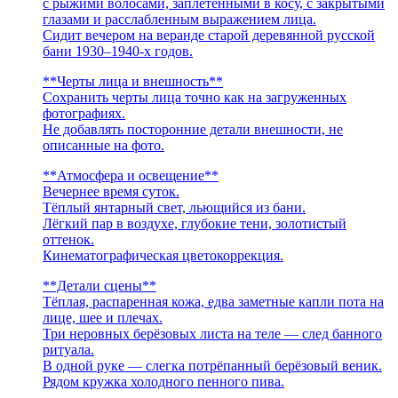
с рыжими волосами, заплетёнными в косу, с закрытыми
глазами и расслабленным выражением лица.
Сидит вечером на веранде старой деревянной русской
бани 1930–1940-х годов.
**Черты лица и внешность**
Сохранить черты лица точно как на загруженных
фотографиях.
Не добавлять посторонние детали внешности, не
описанные на фото.
**Атмосфера и освещение**
Вечернее время суток.
Тёплый янтарный свет, льющийся из бани.
Лёгкий пар в воздухе, глубокие тени, золотистый
оттенок.
Кинематографическая цветокоррекция.
**Детали сцены**
Тёплая, распаренная кожа, едва заметные капли пота на
лице, шее и плечах.
Три неровных берёзовых листа на теле — след банного
ритуала.
В одной руке — слегка потрёпанный берёзовый веник.
Рядом кружка холодного пенного пива.