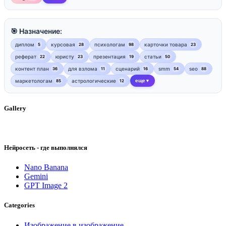
🎯 Назначение:
диплом
курсовая
психологам
карточки товара
5
28
98
23
реферат
юристу
презентация
статьи
22
23
19
50
контент план
для взлома
сценарий
smm
seo
36
11
16
54
88
маркетологам
астрологические
еще
85
12
▼
Gallery
Нейросеть - где выполнялся
Nano Banana
Gemini
GPT Image 2
Categories
Изображение в изображение