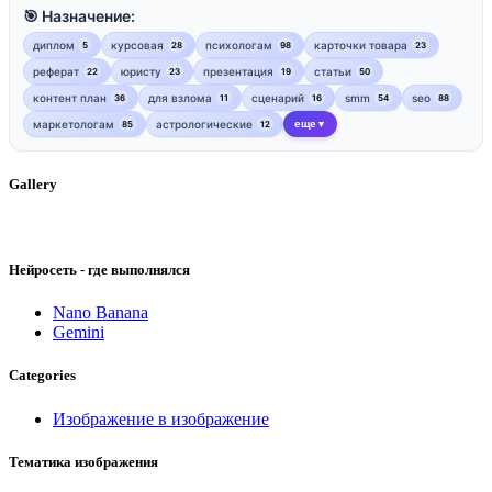
🎯 Назначение:
диплом
курсовая
психологам
карточки товара
5
28
98
23
реферат
юристу
презентация
статьи
22
23
19
50
контент план
для взлома
сценарий
smm
seo
36
11
16
54
88
маркетологам
астрологические
еще
85
12
▼
Gallery
Нейросеть - где выполнялся
Nano Banana
Gemini
Categories
Изображение в изображение
Тематика изображения