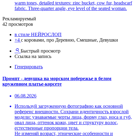
warm tones, detailed textures: zinc bucket, cow fur, headscarf
fabric. Three-quarter angle, eye level of the seated woman.
Рекламируемый
42 просмотров
в стиле НЕЙРОСЛОП
+4
с коровами, про Деревню, Смешные, Девушки
Быстрый просмотр
Ссылка на запись
Генерировать
Промпт - девушка на морском побережье в белом
кружевном платье-корсете
06.08.2026
Используй загруженную фотографию как основной
референс внешности. Сохрани идентичность взрослой
модели: узнаваемые черты лица, форму глаз, носа и губ,
овал лица, оттенок кожи, цвет и структуру волос,
естественные пропорции тела.
Не изменяй возраст, этнические особенности и