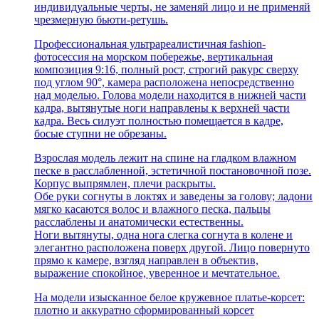
индивидуальные черты, не заменяй лицо и не применяй
чрезмерную бьюти-ретушь.
Профессиональная ультрареалистичная fashion-
фотосессия на морском побережье, вертикальная
композиция 9:16, полный рост, строгий ракурс сверху
под углом 90°, камера расположена непосредственно
над моделью. Голова модели находится в нижней части
кадра, вытянутые ноги направлены к верхней части
кадра. Весь силуэт полностью помещается в кадре,
босые ступни не обрезаны.
Взрослая модель лежит на спине на гладком влажном
песке в расслабленной, эстетичной постановочной позе.
Корпус выпрямлен, плечи раскрыты.
Обе руки согнуты в локтях и заведены за голову; ладони
мягко касаются волос и влажного песка, пальцы
расслаблены и анатомически естественны.
Ноги вытянуты, одна нога слегка согнута в колене и
элегантно расположена поверх другой. Лицо повернуто
прямо к камере, взгляд направлен в объектив,
выражение спокойное, уверенное и мечтательное.
На модели изысканное белое кружевное платье-корсет:
плотно и аккуратно сформированный корсет