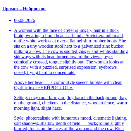
Промпт - Нейрослоп
06.08.2026
A woman with the face of {refer @img1}, hair in a thick
braid, wearing a floral headscarf and a Soviet-era milkmaid
outfit: white work coat over a flannel shirt, rubber boots. She
sits on a tiny wooden stool next to a galvanized zinc bucket,
milking a cow. The cow is spotted ginger-and-white, standing
sideways with its head turned toward the viewer, eyes
comically crossed, tongue slightly out. The woman looks at
the cow with a puzzled, surprised expression, eyebrows
raised, trying hard to concentrate.
Above her head — a comic-style speech bubble with clear
Cyrillic text: «НЕЙРОСЛОП».
Setting: cozy rural farmyard, log barn in the background, hay
on the ground, chickens in the distance, wooden fence, warm
morning light, slight haze.
Style: photorealistic with humorous mood, cinematic lighting,
soft shadows, shallow depth of field — background slightly
blurred, focus on the faces of the woman and the cow. Rich