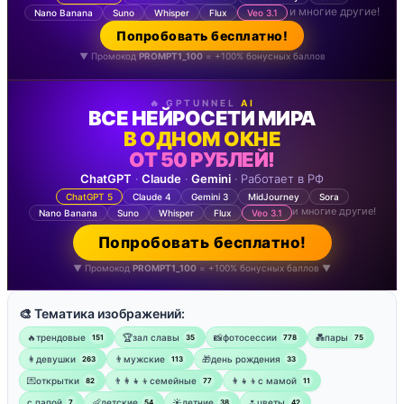
и многие другие!
Nano Banana
Suno
Whisper
Flux
Veo 3.1
Попробовать бесплатно!
▼ Промокод
PROMPT1_100
= +100% бонусных баллов
🔥 GPTUNNEL
AI
ВСЕ НЕЙРОСЕТИ МИРА
В ОДНОМ ОКНЕ
ОТ 50 РУБЛЕЙ!
ChatGPT
·
Claude
·
Gemini
· Работает в РФ
ChatGPT 5
Claude 4
Gemini 3
MidJourney
Sora
и многие другие!
Nano Banana
Suno
Whisper
Flux
Veo 3.1
Попробовать бесплатно!
▼ Промокод
PROMPT1_100
= +100% бонусных баллов ▼
🎨 Тематика изображений:
🔥трендовые
🏆зал славы
📸фотосессии
💑пары
151
35
778
75
👩девушки
👨мужские
🎁день рождения
263
113
33
💌открытки
👨‍👩‍👧‍👦семейные
👩‍👧‍👦с мамой
82
77
11
‍с папой
👶детские
☀️летние
🌷цветы
7
54
38
42