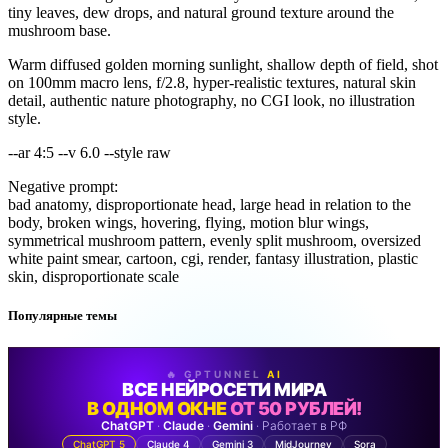
tiny leaves, dew drops, and natural ground texture around the
mushroom base.
Warm diffused golden morning sunlight, shallow depth of field, shot
on 100mm macro lens, f/2.8, hyper-realistic textures, natural skin
detail, authentic nature photography, no CGI look, no illustration
style.
--ar 4:5 --v 6.0 --style raw
Negative prompt:
bad anatomy, disproportionate head, large head in relation to the
body, broken wings, hovering, flying, motion blur wings,
symmetrical mushroom pattern, evenly split mushroom, oversized
white paint smear, cartoon, cgi, render, fantasy illustration, plastic
skin, disproportionate scale
Популярные темы
🔥 GPTUNNEL
AI
ВСЕ НЕЙРОСЕТИ МИРА
В ОДНОМ ОКНЕ
ОТ 50 РУБЛЕЙ!
ChatGPT
·
Claude
·
Gemini
· Работает в РФ
ChatGPT 5
Claude 4
Gemini 3
MidJourney
Sora