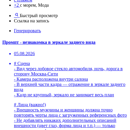
+2
с морем, Мода
Быстрый просмотр
Ссылка на запись
Генерировать
Промпт - незнакомка в зеркале заднего вида
05.08.2026
# Сцена
- Вид через лобовое стекло автомобиля, ночь, дорога в
сторону Москва-Сити
- Камера расположена внутри салона
- В верхней части кадра — отражение в зеркале заднего
вида
- Кадр не крупный, зеркало не занимает весь план
# Лица (важно!)
- Внешность мужчины и женщины должна точно
повторять черты лица с загруженных референсных фото
- Не добавлять никаких дополнительных описаний
внешности (цвет глаз, форма лица и т.п.) — только