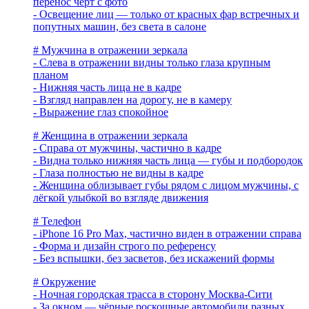
перенос черт с фото
- Освещение лиц — только от красных фар встречных и
попутных машин, без света в салоне
# Мужчина в отражении зеркала
- Слева в отражении видны только глаза крупным
планом
- Нижняя часть лица не в кадре
- Взгляд направлен на дорогу, не в камеру
- Выражение глаз спокойное
# Женщина в отражении зеркала
- Справа от мужчины, частично в кадре
- Видна только нижняя часть лица — губы и подбородок
- Глаза полностью не видны в кадре
- Женщина облизывает губы рядом с лицом мужчины, с
лёгкой улыбкой во взгляде движения
# Телефон
- iPhone 16 Pro Max, частично виден в отражении справа
- Форма и дизайн строго по референсу
- Без вспышки, без засветов, без искажений формы
# Окружение
- Ночная городская трасса в сторону Москва-Сити
- За окном — чёрные роскошные автомобили разных