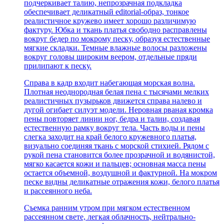
подчеркивает талию, непрозрачная подкладка
обеспечивает деликатный editorial-образ, тонкое
реалистичное кружево имеет хорошо различимую
фактуру. Юбка и ткань платья свободно расправлены
вокруг бедер по мокрому песку, образуя естественные
мягкие складки. Темные влажные волосы разложены
вокруг головы широким веером, отдельные пряди
прилипают к песку.
Справа в кадр входит набегающая морская волна.
Плотная неоднородная белая пена с тысячами мелких
реалистичных пузырьков движется справа налево и
дугой огибает силуэт модели. Неровная рваная кромка
пены повторяет линии ног, бедра и талии, создавая
естественную рамку вокруг тела. Часть воды и пены
слегка заходит на край белого кружевного платья,
визуально соединяя ткань с морской стихией. Рядом с
рукой пена становится более прозрачной и водянистой,
мягко касается кожи и пальцев; основная масса пены
остается объемной, воздушной и фактурной. На мокром
песке видны деликатные отражения кожи, белого платья
и рассеянного неба.
Съемка ранним утром при мягком естественном
рассеянном свете, легкая облачность, нейтрально-