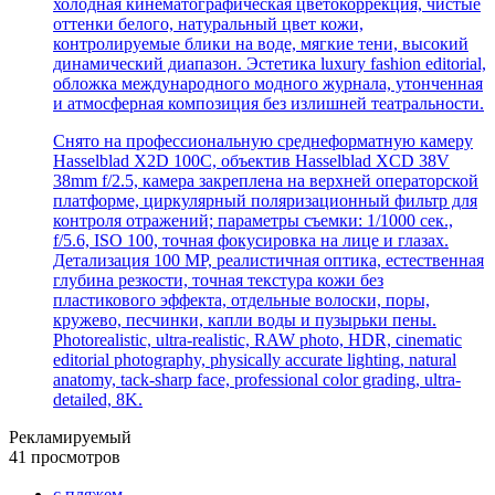
холодная кинематографическая цветокоррекция, чистые
оттенки белого, натуральный цвет кожи,
контролируемые блики на воде, мягкие тени, высокий
динамический диапазон. Эстетика luxury fashion editorial,
обложка международного модного журнала, утонченная
и атмосферная композиция без излишней театральности.
Снято на профессиональную среднеформатную камеру
Hasselblad X2D 100C, объектив Hasselblad XCD 38V
38mm f/2.5, камера закреплена на верхней операторской
платформе, циркулярный поляризационный фильтр для
контроля отражений; параметры съемки: 1/1000 сек.,
f/5.6, ISO 100, точная фокусировка на лице и глазах.
Детализация 100 MP, реалистичная оптика, естественная
глубина резкости, точная текстура кожи без
пластикового эффекта, отдельные волоски, поры,
кружево, песчинки, капли воды и пузырьки пены.
Photorealistic, ultra-realistic, RAW photo, HDR, cinematic
editorial photography, physically accurate lighting, natural
anatomy, tack-sharp face, professional color grading, ultra-
detailed, 8K.
Рекламируемый
41 просмотров
с пляжем