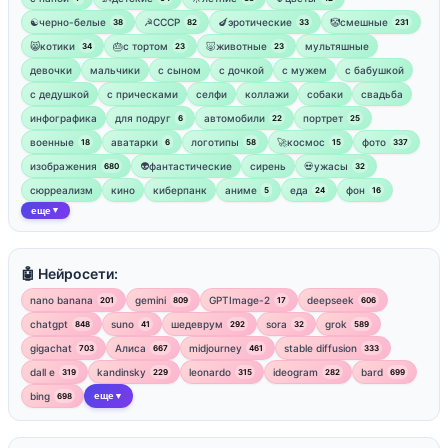
☯︎черно-белые
☭СССР
🍆эротические
🤡смешные
38
82
33
231
😸котики
🎂с тортом
🐷животные
мультяшные
34
23
23
девочки
мальчики
с сыном
с дочкой
с мужем
с бабушкой
с дедушкой
с прическами
селфи
коллажи
собаки
свадьба
инфографика
для подруг
автомобили
портрет
6
22
25
военные
аватарки
логотипы
🚀космос
фото
18
6
58
15
337
изображения
👽фантастические
сирень
💀ужасы
680
32
сюрреализм
кино
киберпанк
аниме
еда
фон
5
24
16
еще
▼
🤖 Нейросети:
nano banana
gemini
GPTImage-2
deepseek
201
809
17
606
chatgpt
suno
шедеврум
sora
grok
848
41
292
32
589
gigachat
Алиса
midjourney
stable diffusion
703
667
461
333
dall e
kandinsky
leonardo
ideogram
bard
319
229
315
282
699
bing
еще
698
▼