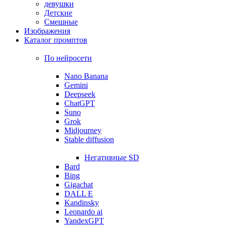
девушки
Детские
Смешные
Изображения
Каталог промптов
По нейросети
Nano Banana
Gemini
Deepseek
ChatGPT
Suno
Grok
Midjourney
Stable diffusion
Негативные SD
Bard
Bing
Gigachat
DALL E
Kandinsky
Leonardo ai
YandexGPT