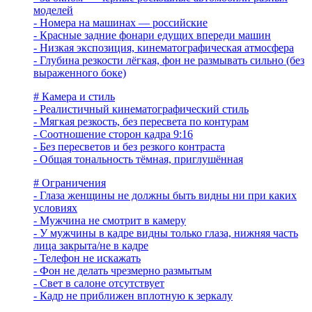
моделей
- Номера на машинах — российские
- Красные задние фонари едущих впереди машин
- Низкая экспозиция, кинематографическая атмосфера
- Глубина резкости лёгкая, фон не размывать сильно (без
выраженного боке)
# Камера и стиль
- Реалистичный кинематографический стиль
- Мягкая резкость, без пересвета по контурам
- Соотношение сторон кадра 9:16
- Без пересветов и без резкого контраста
- Общая тональность тёмная, приглушённая
# Ограничения
- Глаза женщины не должны быть видны ни при каких
условиях
- Мужчина не смотрит в камеру
- У мужчины в кадре видны только глаза, нижняя часть
лица закрыта/не в кадре
- Телефон не искажать
- Фон не делать чрезмерно размытым
- Свет в салоне отсутствует
- Кадр не приближен вплотную к зеркалу