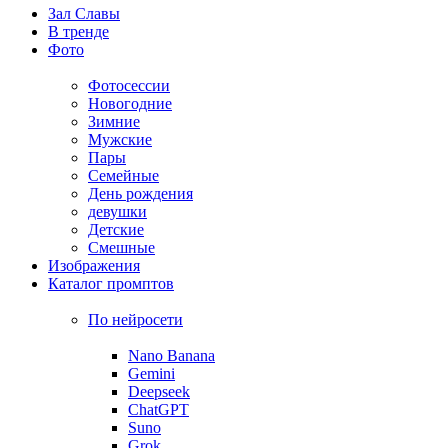
Зал Славы
В тренде
Фото
Фотосессии
Новогодние
Зимние
Мужские
Пары
Семейные
День рождения
девушки
Детские
Смешные
Изображения
Каталог промптов
По нейросети
Nano Banana
Gemini
Deepseek
ChatGPT
Suno
Grok