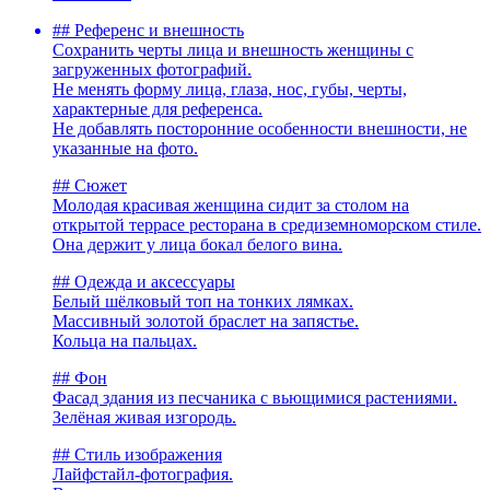
## Референс и внешность
Сохранить черты лица и внешность женщины с
загруженных фотографий.
Не менять форму лица, глаза, нос, губы, черты,
характерные для референса.
Не добавлять посторонние особенности внешности, не
указанные на фото.
## Сюжет
Молодая красивая женщина сидит за столом на
открытой террасе ресторана в средиземноморском стиле.
Она держит у лица бокал белого вина.
## Одежда и аксессуары
Белый шёлковый топ на тонких лямках.
Массивный золотой браслет на запястье.
Кольца на пальцах.
## Фон
Фасад здания из песчаника с вьющимися растениями.
Зелёная живая изгородь.
## Стиль изображения
Лайфстайл-фотография.