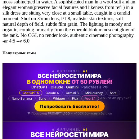
moss submerged in water. A sophisticated man in a wool suit and an
elegant woman(preserve facial features and likeness from ref1) in a
silk dress are sitting very close at a small table, caught in a candid
moment. Shot on 35mm lens, f/1.8, realistic skin textures, soft
natural depth of field, subtle film grain. The lighting is moody and
organic, coming primarily from the emerald bioluminescent glow of
the tank. No CGI, no render look, authentic cinematic photography -
-ar 4:5 --v 6.0
Популярные темы
🔥 GPTUNNEL
AI
ВСЕ НЕЙРОСЕТИ МИРА
В ОДНОМ ОКНЕ
ОТ 50 РУБЛЕЙ!
ChatGPT
·
Claude
·
Gemini
· Работает в РФ
ChatGPT 5
Claude 4
Gemini 3
MidJourney
Sora
и многие другие!
Nano Banana
Suno
Whisper
Flux
Veo 3.1
Попробовать бесплатно!
▼ Промокод
PROMPT1_100
= +100% бонусных баллов
🔥 GPTUNNEL
AI
ВСЕ НЕЙРОСЕТИ МИРА