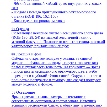
- Лёгкий сатиновый хайлайтер во внутренних уголках
глаз
- Нюдовая помада приглушённого бежево-розового
оттенка (RGB 196, 162, 150)
- Кожа идеально ровная, матовая
## Одежда
Облегающее вечернее платье насыщенного алого цвета
(RGB 186, 28, 54) из гладкой эластичной ткани с
матовой фактурой. Полностью открытая спина, высокий
халтер-ворот, приталенный силуэт.
## Локация и фон
Съёмка на открытом воздухе у океана. За спиной
модели — тёмная линия воды, силуэты тропических
пальм и густая растительность. На горизонте — яркая
полоса заката насыщенного оранжевого цвета, небо
переходит в глубокий тёмно-синий. Окружение почти
полностью погружено в темноту, что создаёт контраст
между моделью и фоном.
## Освещение
Яркая прямая вспышка камеры в сочетании с
естественным остаточным светом заката. Источник
вспышки расположен близко к объективу и полностью