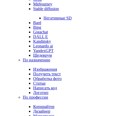
Midjourney
Stable diffusion
Негативные SD
Bard
Bing
Gigachat
DALL E
Kandinsky
Leonardo ai
YandexGPT
Шедеврум
По назначению
Изображения
Получить текст
Обработка фото
Статьи
Написать код
Логотип
По профессии
Копирайтер
Дизайнер
Маркетолог