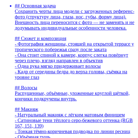
## Основная задача
Сохранить черты лица модели с загруженных референс-
фото (структуру лица, глаза, нос, губы, форму лица).
Внешность лица переносится с фото — не заменять и не
додумывать индивидуальные особенности человека.
## Сюжет и композиция
- Фотография женщины, стоящей на открытой террасе у
тропического побережья сразу после заката
- Она стоит спиной к камере, корпус слегка повёрнут
через плечо, взгляд направлен в объектив
- Одна рука мягко придерживает волосы
- Кадр от середины бедра до верха головы, съёмка на
уровне глаз
## Волосы
Распущенные, объёмные, уложенные круглой щёткой,
кончики подкручены внутрь.
## Макияж
- Натуральный макияж с лёгким матовым финишем
- Сатиновые тени тёплого серо-бежевого оттенка (RGB
167, 151, 139)
- Тонкая тёмно-коричневая подводка по линии ресниц
- Объёмная тушь