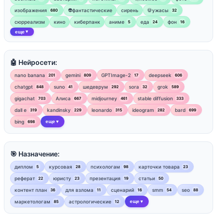
изображения
👽фантастические
сирень
💀ужасы
680
32
сюрреализм
кино
киберпанк
аниме
еда
фон
5
24
16
еще
▼
🤖 Нейросети:
nano banana
gemini
GPTImage-2
deepseek
201
809
17
606
chatgpt
suno
шедеврум
sora
grok
848
41
292
32
589
gigachat
Алиса
midjourney
stable diffusion
703
667
461
333
dall e
kandinsky
leonardo
ideogram
bard
319
229
315
282
699
bing
еще
698
▼
🎯 Назначение:
диплом
курсовая
психологам
карточки товара
5
28
98
23
реферат
юристу
презентация
статьи
22
23
19
50
контент план
для взлома
сценарий
smm
seo
36
11
16
54
88
маркетологам
астрологические
еще
85
12
▼