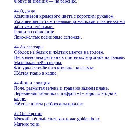
Фокус внимания — на ребёнке.
## Одежда
Комбинезон кремового цвета с коротким рукавом.
Украшен вышитыми белыми ромашками и маленькими
жёлтыми пчёлками.
Рюши на горловине.
Ярко-жёлтые резиновые сапожки.
## Аксессуары
Ободок из белых и жёлтых цветов на голове.
Несколько декоративных плетёных корзинок на скамье.
Маленькая лейка рядом.
Фигурка серо-белого кролика на скамье.
Жёлтая ткань в кадре.
## Фон и локация
Поле, размытая зелень и трава на заднем плане.
Деревянная табличка с цифрой «1» хорошо видна в
кадре.
Жёлтые цветы разбросаны в кадре.
## Освещение
Мягкий, тёплый свет, как в час golden hour.
Мягкие тени.