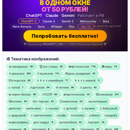
В ОДНОМ ОКНЕ
ОТ 50 РУБЛЕЙ!
ChatGPT
·
Claude
·
Gemini
· Работает в РФ
ChatGPT 5
Claude 4
Gemini 3
MidJourney
Sora
и многие другие!
Nano Banana
Suno
Whisper
Flux
Veo 3.1
Попробовать бесплатно!
▼ Промокод
PROMPT1_100
= +100% бонусных баллов ▼
🎨 Тематика изображений:
🔥трендовые
🏆зал славы
📸фотосессии
💑пары
151
35
778
75
👩девушки
👨мужские
🎁день рождения
263
113
33
💌открытки
👨‍👩‍👧‍👦семейные
👩‍👧‍👦с мамой
82
77
11
‍с папой
👶детские
☀️летние
🌷цветы
7
54
38
42
☯︎черно-белые
☭СССР
🍆эротические
🤡смешные
38
82
33
231
😸котики
🎂с тортом
🐷животные
мультяшные
34
23
23
девочки
мальчики
с сыном
с дочкой
с мужем
с бабушкой
с дедушкой
с прическами
селфи
коллажи
собаки
свадьба
инфографика
для подруг
автомобили
портрет
6
22
25
военные
аватарки
логотипы
🚀космос
фото
18
6
58
15
337