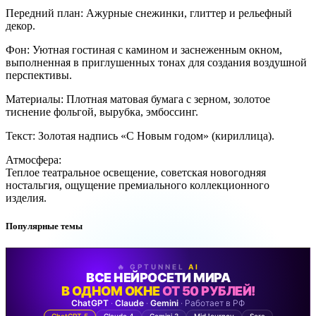
Передний план: Ажурные снежинки, глиттер и рельефный
декор.
Фон: Уютная гостиная с камином и заснеженным окном,
выполненная в приглушенных тонах для создания воздушной
перспективы.
Материалы: Плотная матовая бумага с зерном, золотое
тиснение фольгой, вырубка, эмбоссинг.
Текст: Золотая надпись «С Новым годом» (кириллица).
Атмосфера:
Теплое театральное освещение, советская новогодняя
ностальгия, ощущение премиального коллекционного
изделия.
Популярные темы
🔥 GPTUNNEL
AI
ВСЕ НЕЙРОСЕТИ МИРА
В ОДНОМ ОКНЕ
ОТ 50 РУБЛЕЙ!
ChatGPT
·
Claude
·
Gemini
· Работает в РФ
ChatGPT 5
Claude 4
Gemini 3
MidJourney
Sora