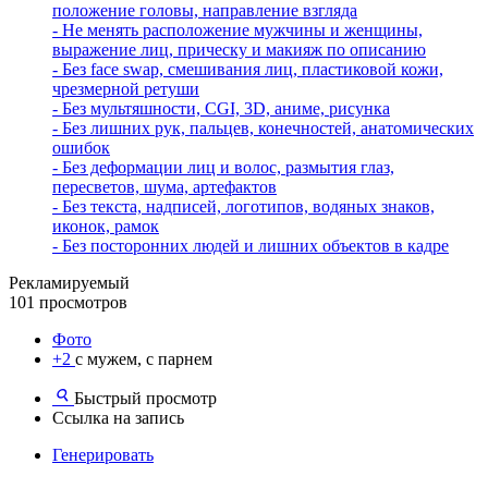
положение головы, направление взгляда
- Не менять расположение мужчины и женщины,
выражение лиц, прическу и макияж по описанию
- Без face swap, смешивания лиц, пластиковой кожи,
чрезмерной ретуши
- Без мультяшности, CGI, 3D, аниме, рисунка
- Без лишних рук, пальцев, конечностей, анатомических
ошибок
- Без деформации лиц и волос, размытия глаз,
пересветов, шума, артефактов
- Без текста, надписей, логотипов, водяных знаков,
иконок, рамок
- Без посторонних людей и лишних объектов в кадре
Рекламируемый
101 просмотров
Фото
+2
с мужем, с парнем
Быстрый просмотр
Ссылка на запись
Генерировать