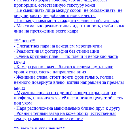
пропорции, естественную текстуру кожи
- Не смешивать лица между собой, не омолаживать, не
ретушировать, не добавлять новые черты
- Полная узнаваемость каждого человека обязательна
- Максимально реалистичная идентичность, стабильные
лица на протяжении всего кадра
**Сцена**
- Элегантная пара на вечернем мероприятии
- Реалистичная фотография без стилизации
- Очень крупный план — по плечи и верхнюю часть
груди
- Камера расположена близко к героям, чуть выше
уровня глаз, слегка направлена вниз
- Женщина слева, стоит почти фронтально, голова
немного повернута влево, взгляд направлен за пределы
кадра
- Мужчина справа позади неё, корпус скрыт, лицо в
профиль, наклоняется к её шее и нежно целует область
под ухом
- Пара расположена максимально близко друг к другу
- Ровный теплый загар на коже обоих, естественная
текстура, мягкое сатиновое сияние
**Одежда и украшения**