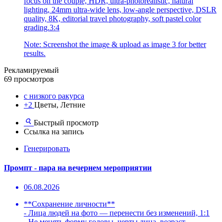
focus on the couple, HDR, ultra-photorealistic, natural
lighting, 24mm ultra-wide lens, low-angle perspective, DSLR
quality, 8K, editorial travel photography, soft pastel color
grading.3:4
Note: Screenshot the image & upload as image 3 for better
results.
Рекламируемый
69 просмотров
с низкого ракурса
+2
Цветы, Летние
Быстрый просмотр
Ссылка на запись
Генерировать
Промпт - пара на вечернем мероприятии
06.08.2026
**Сохранение личности**
- Лица людей на фото — перенести без изменений, 1:1
- Не менять форму головы, черты лица, возраст,