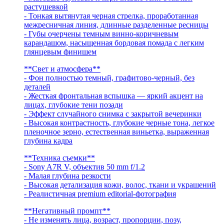
растушевкой
- Тонкая вытянутая черная стрелка, проработанная
межресничная линия, длинные разделенные ресницы
- Губы очерчены темным винно-коричневым
карандашом, насыщенная бордовая помада с легким
глянцевым финишем
**Свет и атмосфера**
- Фон полностью темный, графитово-черный, без
деталей
- Жесткая фронтальная вспышка — яркий акцент на
лицах, глубокие тени позади
- Эффект случайного снимка с закрытой вечеринки
- Высокая контрастность, глубокие черные тона, легкое
пленочное зерно, естественная виньетка, выраженная
глубина кадра
**Техника съемки**
- Sony A7R V, объектив 50 mm f/1.2
- Малая глубина резкости
- Высокая детализация кожи, волос, ткани и украшений
- Реалистичная premium editorial-фотография
**Негативный промпт**
- Не изменять лица, возраст, пропорции, позу,