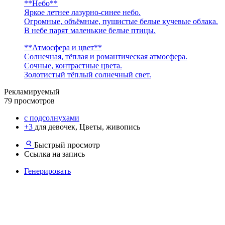
**Небо**
Яркое летнее лазурно-синее небо.
Огромные, объёмные, пушистые белые кучевые облака.
В небе парят маленькие белые птицы.
**Атмосфера и цвет**
Солнечная, тёплая и романтическая атмосфера.
Сочные, контрастные цвета.
Золотистый тёплый солнечный свет.
Рекламируемый
79 просмотров
с подсолнухами
+3
для девочек, Цветы, живопись
Быстрый просмотр
Ссылка на запись
Генерировать