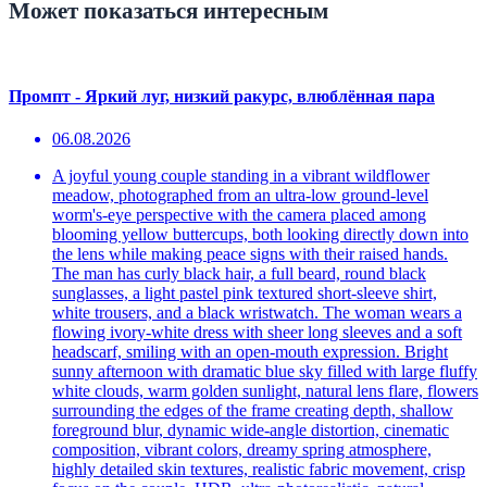
Может показаться интересным
Промпт - Яркий луг, низкий ракурс, влюблённая пара
06.08.2026
A joyful young couple standing in a vibrant wildflower
meadow, photographed from an ultra-low ground-level
worm's-eye perspective with the camera placed among
blooming yellow buttercups, both looking directly down into
the lens while making peace signs with their raised hands.
The man has curly black hair, a full beard, round black
sunglasses, a light pastel pink textured short-sleeve shirt,
white trousers, and a black wristwatch. The woman wears a
flowing ivory-white dress with sheer long sleeves and a soft
headscarf, smiling with an open-mouth expression. Bright
sunny afternoon with dramatic blue sky filled with large fluffy
white clouds, warm golden sunlight, natural lens flare, flowers
surrounding the edges of the frame creating depth, shallow
foreground blur, dynamic wide-angle distortion, cinematic
composition, vibrant colors, dreamy spring atmosphere,
highly detailed skin textures, realistic fabric movement, crisp