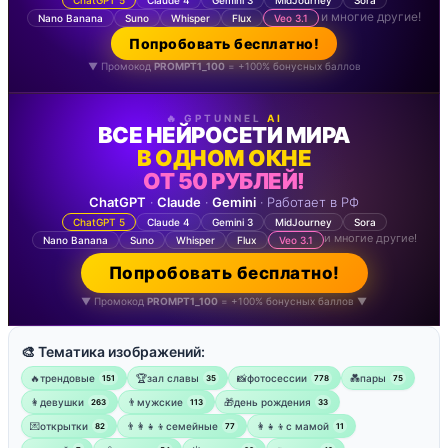
и многие другие!
Nano Banana
Suno
Whisper
Flux
Veo 3.1
Попробовать бесплатно!
▼ Промокод
PROMPT1_100
= +100% бонусных баллов
🔥 GPTUNNEL
AI
ВСЕ НЕЙРОСЕТИ МИРА
В ОДНОМ ОКНЕ
ОТ 50 РУБЛЕЙ!
ChatGPT
·
Claude
·
Gemini
· Работает в РФ
ChatGPT 5
Claude 4
Gemini 3
MidJourney
Sora
и многие другие!
Nano Banana
Suno
Whisper
Flux
Veo 3.1
Попробовать бесплатно!
▼ Промокод
PROMPT1_100
= +100% бонусных баллов ▼
🎨 Тематика изображений:
🔥трендовые
🏆зал славы
📸фотосессии
💑пары
151
35
778
75
👩девушки
👨мужские
🎁день рождения
263
113
33
💌открытки
👨‍👩‍👧‍👦семейные
👩‍👧‍👦с мамой
82
77
11