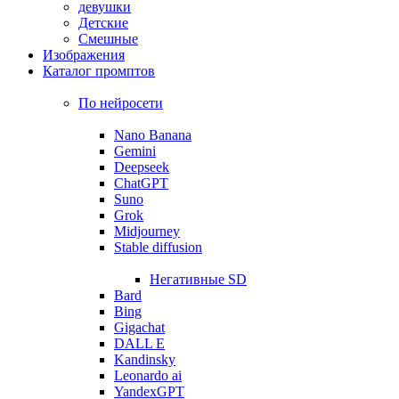
девушки
Детские
Смешные
Изображения
Каталог промптов
По нейросети
Nano Banana
Gemini
Deepseek
ChatGPT
Suno
Grok
Midjourney
Stable diffusion
Негативные SD
Bard
Bing
Gigachat
DALL E
Kandinsky
Leonardo ai
YandexGPT