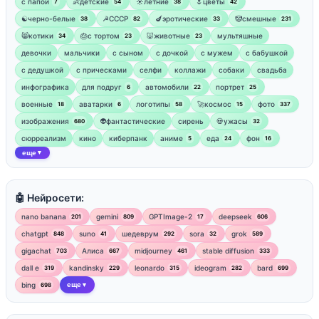
‍с папой
👶детские
☀️летние
🌷цветы
7
54
38
42
☯︎черно-белые
☭СССР
🍆эротические
🤡смешные
38
82
33
231
😸котики
🎂с тортом
🐷животные
мультяшные
34
23
23
девочки
мальчики
с сыном
с дочкой
с мужем
с бабушкой
с дедушкой
с прическами
селфи
коллажи
собаки
свадьба
инфографика
для подруг
автомобили
портрет
6
22
25
военные
аватарки
логотипы
🚀космос
фото
18
6
58
15
337
изображения
👽фантастические
сирень
💀ужасы
680
32
сюрреализм
кино
киберпанк
аниме
еда
фон
5
24
16
еще
▼
🤖 Нейросети:
nano banana
gemini
GPTImage-2
deepseek
201
809
17
606
chatgpt
suno
шедеврум
sora
grok
848
41
292
32
589
gigachat
Алиса
midjourney
stable diffusion
703
667
461
333
dall e
kandinsky
leonardo
ideogram
bard
319
229
315
282
699
bing
еще
698
▼