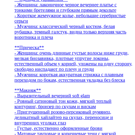
- Женщина: лаконичное черное вечернее платье с
тонкими бретелями и глубоким прямым декольте
- Короткое жемчужное колье, небольшие серебристые
серьги
- Мужчина: классический черный костюм, белая
рубашка, темный галстук, видна только верхняя часть
воротника и плеча
**Прическа**
- Женщина: очень длинные густые волосы ниже груди,
мелкая биозавивка, плотные упругие локоны,
естественный объем у корней, уложены на одну сторону,
свободно ниспадают по плечу и груди
- Мужчина: короткая аккуратная стрижка с плавным
переходом по бокам, естественная укладка без блеска
**Макияж**
- Выразительный вечерний soft glam
- Ровный сатиновый тон кожи, мягкий теплый
контуринг, бронзер по скулам и вискам
- Приглушенный розово-персиковый румянец,
деликатный хайлайтер на скулах, переносице и
внутренних уголках глаз
- Густые, естественно оформленные брови
- Матовые тауповые и коричневые тени с мягкой