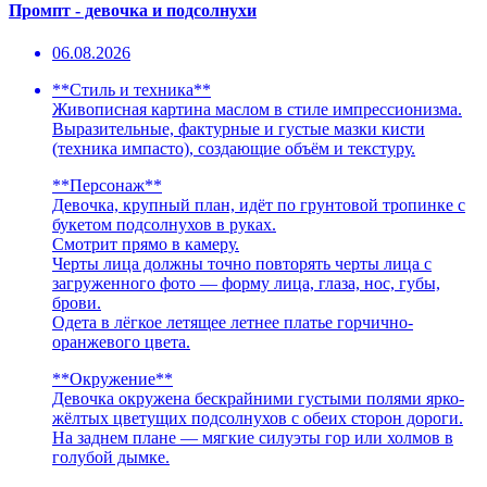
Промпт - девочка и подсолнухи
06.08.2026
**Стиль и техника**
Живописная картина маслом в стиле импрессионизма.
Выразительные, фактурные и густые мазки кисти
(техника импасто), создающие объём и текстуру.
**Персонаж**
Девочка, крупный план, идёт по грунтовой тропинке с
букетом подсолнухов в руках.
Смотрит прямо в камеру.
Черты лица должны точно повторять черты лица с
загруженного фото — форму лица, глаза, нос, губы,
брови.
Одета в лёгкое летящее летнее платье горчично-
оранжевого цвета.
**Окружение**
Девочка окружена бескрайними густыми полями ярко-
жёлтых цветущих подсолнухов с обеих сторон дороги.
На заднем плане — мягкие силуэты гор или холмов в
голубой дымке.