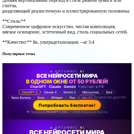
Добавь вертикальный переход в стиле рваной бумаги или
глитча,
разделяющий реалистичную и иллюстрированную половины.
**Стиль:**
Современное цифровое искусство, чистая композиция,
мягкое освещение, эстетичный вид, стиль социальных сетей.
**Качество:** 8к, ультрадетализация. --ar 3:4
Популярные темы
🔥 GPTUNNEL
AI
ВСЕ НЕЙРОСЕТИ МИРА
В ОДНОМ ОКНЕ
ОТ 50 РУБЛЕЙ!
ChatGPT
·
Claude
·
Gemini
· Работает в РФ
ChatGPT 5
Claude 4
Gemini 3
MidJourney
Sora
и многие другие!
Nano Banana
Suno
Whisper
Flux
Veo 3.1
Попробовать бесплатно!
▼ Промокод
PROMPT1_100
= +100% бонусных баллов
🔥 GPTUNNEL
AI
ВСЕ НЕЙРОСЕТИ МИРА