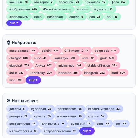
военные
аватарки
логотипы
🚀космос
фото
18
6
58
15
337
изображения
👽фантастические
сирень
💀ужасы
680
32
сюрреализм
кино
киберпанк
аниме
еда
фон
5
24
16
еще
▼
🤖 Нейросети:
nano banana
gemini
GPTImage-2
deepseek
201
809
17
606
chatgpt
suno
шедеврум
sora
grok
848
41
292
32
589
gigachat
Алиса
midjourney
stable diffusion
703
667
461
333
dall e
kandinsky
leonardo
ideogram
bard
319
229
315
282
699
bing
еще
698
▼
🎯 Назначение:
диплом
курсовая
психологам
карточки товара
5
28
98
23
реферат
юристу
презентация
статьи
22
23
19
50
контент план
для взлома
сценарий
smm
seo
36
11
16
54
88
маркетологам
астрологические
еще
85
12
▼