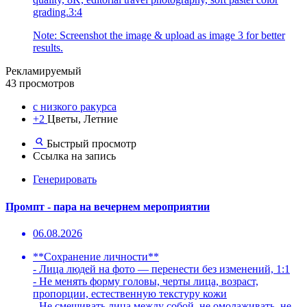
grading.3:4
Note: Screenshot the image & upload as image 3 for better
results.
Рекламируемый
43 просмотров
с низкого ракурса
+2
Цветы, Летние
Быстрый просмотр
Ссылка на запись
Генерировать
Промпт - пара на вечернем мероприятии
06.08.2026
**Сохранение личности**
- Лица людей на фото — перенести без изменений, 1:1
- Не менять форму головы, черты лица, возраст,
пропорции, естественную текстуру кожи
- Не смешивать лица между собой, не омолаживать, не