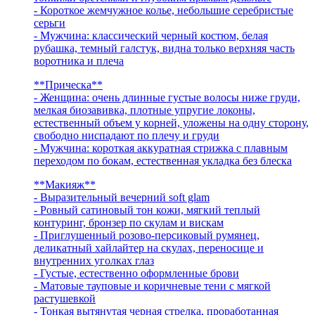
- Короткое жемчужное колье, небольшие серебристые
серьги
- Мужчина: классический черный костюм, белая
рубашка, темный галстук, видна только верхняя часть
воротника и плеча
**Прическа**
- Женщина: очень длинные густые волосы ниже груди,
мелкая биозавивка, плотные упругие локоны,
естественный объем у корней, уложены на одну сторону,
свободно ниспадают по плечу и груди
- Мужчина: короткая аккуратная стрижка с плавным
переходом по бокам, естественная укладка без блеска
**Макияж**
- Выразительный вечерний soft glam
- Ровный сатиновый тон кожи, мягкий теплый
контуринг, бронзер по скулам и вискам
- Приглушенный розово-персиковый румянец,
деликатный хайлайтер на скулах, переносице и
внутренних уголках глаз
- Густые, естественно оформленные брови
- Матовые тауповые и коричневые тени с мягкой
растушевкой
- Тонкая вытянутая черная стрелка, проработанная