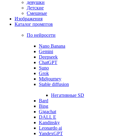
девушки
Детские
Смешные
Изображения
Каталог промптов
По нейросети
Nano Banana
Gemini
Deepseek
ChatGPT
Suno
Grok
Midjourney
Stable diffusion
Негативные SD
Bard
Bing
Gigachat
DALL E
Kandinsky
Leonardo ai
YandexGPT