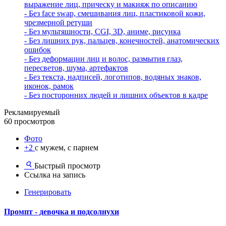
выражение лиц, прическу и макияж по описанию
- Без face swap, смешивания лиц, пластиковой кожи,
чрезмерной ретуши
- Без мультяшности, CGI, 3D, аниме, рисунка
- Без лишних рук, пальцев, конечностей, анатомических
ошибок
- Без деформации лиц и волос, размытия глаз,
пересветов, шума, артефактов
- Без текста, надписей, логотипов, водяных знаков,
иконок, рамок
- Без посторонних людей и лишних объектов в кадре
Рекламируемый
60 просмотров
Фото
+2
с мужем, с парнем
Быстрый просмотр
Ссылка на запись
Генерировать
Промпт - девочка и подсолнухи