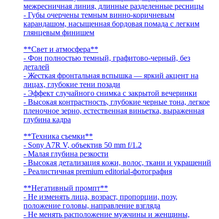
межресничная линия, длинные разделенные ресницы
- Губы очерчены темным винно-коричневым
карандашом, насыщенная бордовая помада с легким
глянцевым финишем
**Свет и атмосфера**
- Фон полностью темный, графитово-черный, без
деталей
- Жесткая фронтальная вспышка — яркий акцент на
лицах, глубокие тени позади
- Эффект случайного снимка с закрытой вечеринки
- Высокая контрастность, глубокие черные тона, легкое
пленочное зерно, естественная виньетка, выраженная
глубина кадра
**Техника съемки**
- Sony A7R V, объектив 50 mm f/1.2
- Малая глубина резкости
- Высокая детализация кожи, волос, ткани и украшений
- Реалистичная premium editorial-фотография
**Негативный промпт**
- Не изменять лица, возраст, пропорции, позу,
положение головы, направление взгляда
- Не менять расположение мужчины и женщины,