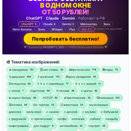
В ОДНОМ ОКНЕ
ОТ 50 РУБЛЕЙ!
ChatGPT
·
Claude
·
Gemini
· Работает в РФ
ChatGPT 5
Claude 4
Gemini 3
MidJourney
Sora
и многие другие!
Nano Banana
Suno
Whisper
Flux
Veo 3.1
Попробовать бесплатно!
▼ Промокод
PROMPT1_100
= +100% бонусных баллов ▼
🎨 Тематика изображений:
🔥трендовые
🏆зал славы
📸фотосессии
💑пары
151
35
778
75
👩девушки
👨мужские
🎁день рождения
263
113
33
💌открытки
👨‍👩‍👧‍👦семейные
👩‍👧‍👦с мамой
82
77
11
‍с папой
👶детские
☀️летние
🌷цветы
7
54
38
42
☯︎черно-белые
☭СССР
🍆эротические
🤡смешные
38
82
33
231
😸котики
🎂с тортом
🐷животные
мультяшные
34
23
23
девочки
мальчики
с сыном
с дочкой
с мужем
с бабушкой
с дедушкой
с прическами
селфи
коллажи
собаки
свадьба
инфографика
для подруг
автомобили
портрет
6
22
25