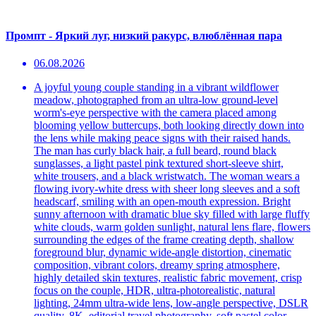
Промпт - Яркий луг, низкий ракурс, влюблённая пара
06.08.2026
A joyful young couple standing in a vibrant wildflower
meadow, photographed from an ultra-low ground-level
worm's-eye perspective with the camera placed among
blooming yellow buttercups, both looking directly down into
the lens while making peace signs with their raised hands.
The man has curly black hair, a full beard, round black
sunglasses, a light pastel pink textured short-sleeve shirt,
white trousers, and a black wristwatch. The woman wears a
flowing ivory-white dress with sheer long sleeves and a soft
headscarf, smiling with an open-mouth expression. Bright
sunny afternoon with dramatic blue sky filled with large fluffy
white clouds, warm golden sunlight, natural lens flare, flowers
surrounding the edges of the frame creating depth, shallow
foreground blur, dynamic wide-angle distortion, cinematic
composition, vibrant colors, dreamy spring atmosphere,
highly detailed skin textures, realistic fabric movement, crisp
focus on the couple, HDR, ultra-photorealistic, natural
lighting, 24mm ultra-wide lens, low-angle perspective, DSLR
quality, 8K, editorial travel photography, soft pastel color