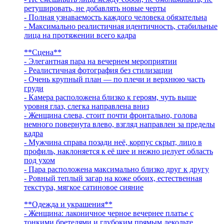
ретушировать, не добавлять новые черты
- Полная узнаваемость каждого человека обязательна
- Максимально реалистичная идентичность, стабильные
лица на протяжении всего кадра
**Сцена**
- Элегантная пара на вечернем мероприятии
- Реалистичная фотография без стилизации
- Очень крупный план — по плечи и верхнюю часть
груди
- Камера расположена близко к героям, чуть выше
уровня глаз, слегка направлена вниз
- Женщина слева, стоит почти фронтально, голова
немного повернута влево, взгляд направлен за пределы
кадра
- Мужчина справа позади неё, корпус скрыт, лицо в
профиль, наклоняется к её шее и нежно целует область
под ухом
- Пара расположена максимально близко друг к другу
- Ровный теплый загар на коже обоих, естественная
текстура, мягкое сатиновое сияние
**Одежда и украшения**
- Женщина: лаконичное черное вечернее платье с
тонкими бретелями и глубоким прямым декольте