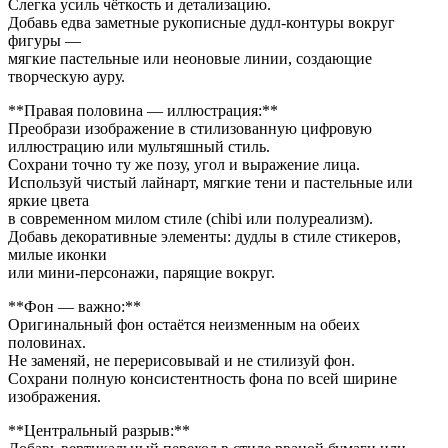
Слегка усиль чёткость и детализацию.
Добавь едва заметные рукописные дудл-контуры вокруг
фигуры —
мягкие пастельные или неоновые линии, создающие
творческую ауру.
**Правая половина — иллюстрация:**
Преобрази изображение в стилизованную цифровую
иллюстрацию или мультяшный стиль.
Сохрани точно ту же позу, угол и выражение лица.
Используй чистый лайнарт, мягкие тени и пастельные или
яркие цвета
в современном милом стиле (chibi или полуреализм).
Добавь декоративные элементы: дудлы в стиле стикеров,
милые иконки
или мини-персонажи, парящие вокруг.
**Фон — важно:**
Оригинальный фон остаётся неизменным на обеих
половинах.
Не заменяй, не перерисовывай и не стилизуй фон.
Сохрани полную консистентность фона по всей ширине
изображения.
**Центральный разрыв:**