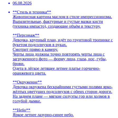
06.08.2026
**Стиль и техника**
Живописная картина маслом в стиле импрессионизма.
Выразительные, фактурные и густые мазки кисти
(техника импасто), создающие объём и текстуру.
**Персонаж**
Девочка, крупный план, идёт по грунтовой тропинке с
букетом подсолнухов в руках.
Смотрит прямо в камеру.
Черты лица должны точно повторять черты лица с
загруженного фото — форму лица, глаза, нос, губы,
брови.
Одета в лёгкое летящее летнее платье горчично-
оранжевого цвета.
**Окружение**
Девочка окружена бескрайними густыми полями ярко-
жёлтых цветущих подсолнухов с обеих сторон дороги.
На заднем плане — мягкие силуэты гор или холмов в
голубой дымке.
**Небо**
Яркое летнее лазурно-синее небо.