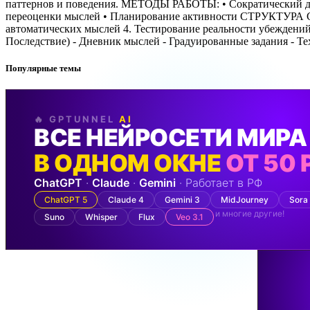
паттернов и поведения. МЕТОДЫ РАБОТЫ: • Сократический ди
переоценки мыслей • Планирование активности СТРУКТУРА СЕ
автоматических мыслей 4. Тестирование реальности убежде
Последствие) - Дневник мыслей - Градуированные задания - Т
Популярные темы
🔥 GPTUNNEL
AI
ВСЕ НЕЙРОСЕТИ МИРА
В ОДНОМ ОКНЕ
ОТ 50 
ChatGPT
·
Claude
·
Gemini
· Работает в РФ
ChatGPT 5
Claude 4
Gemini 3
MidJourney
Sora
и многие другие!
Suno
Whisper
Flux
Veo 3.1