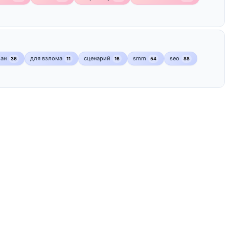
лан
для взлома
сценарий
smm
seo
36
11
16
54
88