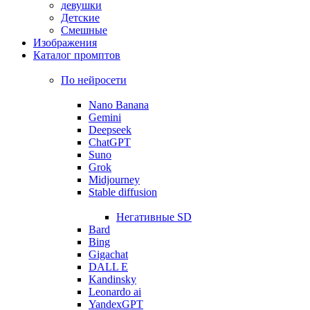
девушки
Детские
Смешные
Изображения
Каталог промптов
По нейросети
Nano Banana
Gemini
Deepseek
ChatGPT
Suno
Grok
Midjourney
Stable diffusion
Негативные SD
Bard
Bing
Gigachat
DALL E
Kandinsky
Leonardo ai
YandexGPT