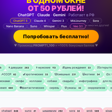
В ОДНОМ ОКНЕ
ОТ 50 РУБЛЕЙ!
ChatGPT
·
Claude
·
Gemini
· Работает в РФ
ChatGPT 5
Claude 4
Gemini 3
MidJourney
Sora
и многие другие!
Nano Banana
Suno
Whisper
Flux
Veo 3.1
Попробовать бесплатно!
▼ Промокод
PROMPT1_100
= +100% бонусных баллов ▼
👩девушки
👨мужские
🎁день рождения
💌открытк
75
263
113
33
☭СССР
🍆эротические
🤡смешные
😸котики
🎂с
82
33
231
34
ческами
селфи
коллажи
собаки
свадьба
инфографика
для по
ения
👽фантастические
сирень
💀ужасы
сюрреализм
680
32
chatgpt
suno
шедеврум
sora
grok
giga
848
41
292
32
589