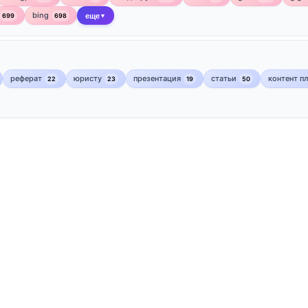
bing
699
698
еще
▼
реферат
юристу
презентация
статьи
контент п
22
23
19
50