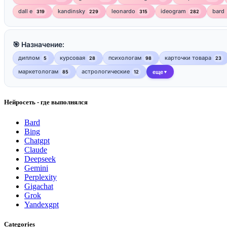
dall e
kandinsky
leonardo
ideogram
bard
319
229
315
282
🎯 Назначение:
диплом
курсовая
психологам
карточки товара
5
28
98
23
маркетологам
астрологические
85
12
еще
▼
Нейросеть - где выполнялся
Bard
Bing
Chatgpt
Claude
Deepseek
Gemini
Perplexity
Gigachat
Grok
Yandexgpt
Categories