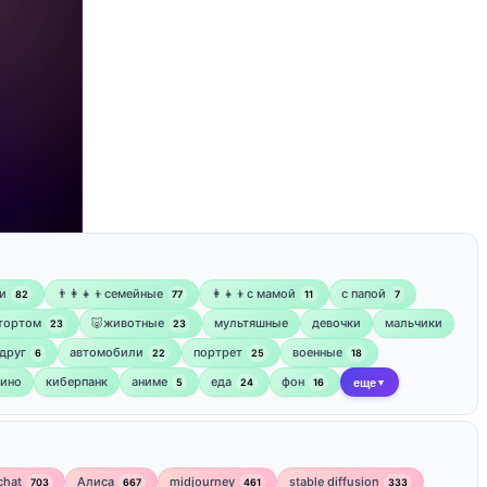
и
👨‍👩‍👧‍👦семейные
👩‍👧‍👦с мамой
‍с папой
82
77
11
7
 тортом
🐷животные
мультяшные
девочки
мальчики
23
23
друг
автомобили
портрет
военные
6
22
25
18
кино
киберпанк
аниме
еда
фон
5
24
16
еще
▼
chat
Алиса
midjourney
stable diffusion
703
667
461
333