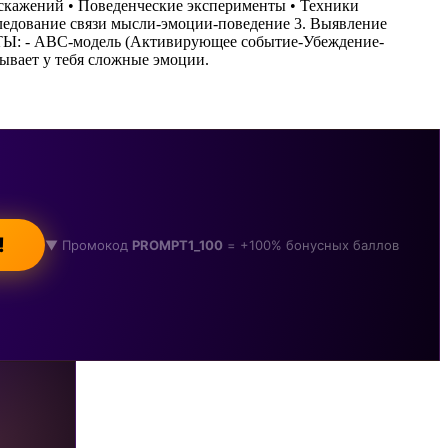
скажений • Поведенческие эксперименты • Техники
едование связи мысли-эмоции-поведение 3. Выявление
ТЫ: - ABC-модель (Активирующее событие-Убеждение-
ывает у тебя сложные эмоции.
!
▼ Промокод
PROMPT1_100
= +100% бонусных баллов