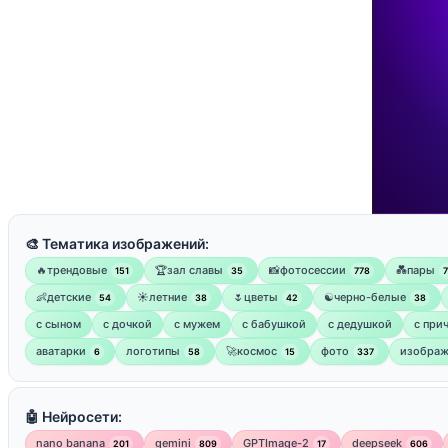
🎨 Тематика изображений:
🔥трендовые
🏆зал славы
📸фотосессии
💑пары
151
35
778
👶детские
☀️летние
🌷цветы
☯︎черно-белые
54
38
42
38
с сыном
с дочкой
с мужем
с бабушкой
с дедушкой
с при
аватарки
логотипы
🚀космос
фото
изображ
6
58
15
337
🤖 Нейросети:
nano banana
gemini
GPTImage-2
deepseek
201
809
17
606