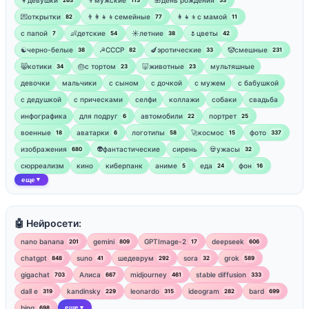
💌открытки
👨‍👩‍👧‍👦семейные
👩‍👧‍👦с мамой
82
77
11
‍с папой
👶детские
☀️летние
🌷цветы
7
54
38
42
☯︎черно-белые
☭СССР
🍆эротические
🤡смешные
38
82
33
231
😸котики
🎂с тортом
🐷животные
мультяшные
34
23
23
девочки
мальчики
с сыном
с дочкой
с мужем
с бабушкой
с дедушкой
с прическами
селфи
коллажи
собаки
свадьба
инфографика
для подруг
автомобили
портрет
6
22
25
военные
аватарки
логотипы
🚀космос
фото
18
6
58
15
337
изображения
👽фантастические
сирень
💀ужасы
680
32
сюрреализм
кино
киберпанк
аниме
еда
фон
5
24
16
еще
▼
🤖 Нейросети:
nano banana
gemini
GPTImage-2
deepseek
201
809
17
606
chatgpt
suno
шедеврум
sora
grok
848
41
292
32
589
gigachat
Алиса
midjourney
stable diffusion
703
667
461
333
dall e
kandinsky
leonardo
ideogram
bard
319
229
315
282
699
bing
еще
698
▼