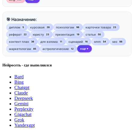
🎯 Назначение:
диплом
курсовая
психологам
карточки товара
5
28
98
23
реферат
юристу
презентация
статьи
22
23
19
50
контент план
для взлома
сценарий
smm
seo
36
11
16
54
88
маркетологам
астрологические
еще
85
12
▼
Нейросеть - где выполнялся
Bard
Bing
Chatgpt
Claude
Deepseek
Gemini
Perplexity
Gigachat
Grok
Yandexgpt