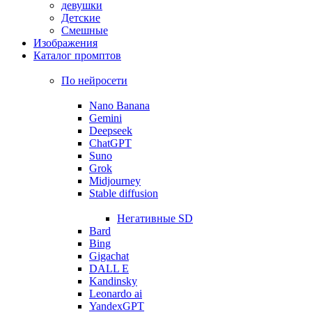
девушки
Детские
Смешные
Изображения
Каталог промптов
По нейросети
Nano Banana
Gemini
Deepseek
ChatGPT
Suno
Grok
Midjourney
Stable diffusion
Негативные SD
Bard
Bing
Gigachat
DALL E
Kandinsky
Leonardo ai
YandexGPT