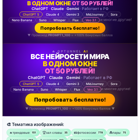
В ОДНОМ ОКНЕ
ОТ 50 РУБЛЕЙ!
ChatGPT
·
Claude
·
Gemini
· Работает в РФ
ChatGPT 5
Claude 4
Gemini 3
MidJourney
Sora
и многие другие!
Nano Banana
Suno
Whisper
Flux
Veo 3.1
Попробовать бесплатно!
▼ Промокод
PROMPT1_100
= +100% бонусных баллов
🔥 GPTUNNEL
AI
ВСЕ НЕЙРОСЕТИ МИРА
В ОДНОМ ОКНЕ
ОТ 50 РУБЛЕЙ!
ChatGPT
·
Claude
·
Gemini
· Работает в РФ
ChatGPT 5
Claude 4
Gemini 3
MidJourney
Sora
и многие другие!
Nano Banana
Suno
Whisper
Flux
Veo 3.1
Попробовать бесплатно!
▼ Промокод
PROMPT1_100
= +100% бонусных баллов ▼
🎨 Тематика изображений:
🔥трендовые
🏆зал славы
📸фотосессии
💑пары
151
35
778
75
👩девушки
👨мужские
🎁день рождения
263
113
33