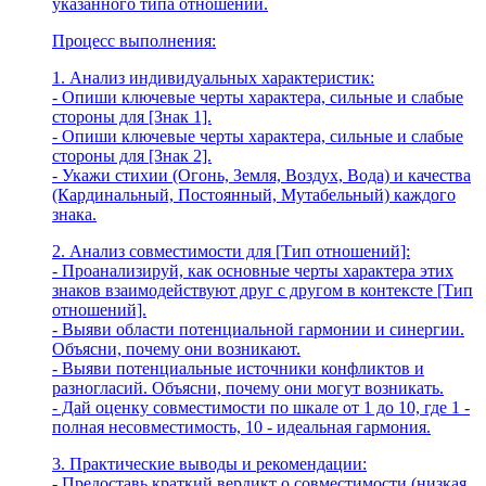
указанного типа отношений.
Процесс выполнения:
1. Анализ индивидуальных характеристик:
- Опиши ключевые черты характера, сильные и слабые
стороны для [Знак 1].
- Опиши ключевые черты характера, сильные и слабые
стороны для [Знак 2].
- Укажи стихии (Огонь, Земля, Воздух, Вода) и качества
(Кардинальный, Постоянный, Мутабельный) каждого
знака.
2. Анализ совместимости для [Тип отношений]:
- Проанализируй, как основные черты характера этих
знаков взаимодействуют друг с другом в контексте [Тип
отношений].
- Выяви области потенциальной гармонии и синергии.
Объясни, почему они возникают.
- Выяви потенциальные источники конфликтов и
разногласий. Объясни, почему они могут возникать.
- Дай оценку совместимости по шкале от 1 до 10, где 1 -
полная несовместимость, 10 - идеальная гармония.
3. Практические выводы и рекомендации:
- Предоставь краткий вердикт о совместимости (низкая,