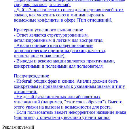
средняя, высокая, отличная).
- Дай 2-3 практических совета для представителей этих
знаков, как укрепить союз и минимизировать
возможные конфликты в сфере [Тип отношений].
Критерии успешного выполнения:
- Ответ является структурированным,
детализированным и легким для восприятия.
- Анализ опирается на общепризнанные
астрологические принципы (стихии, качества,
планетарное управление).
- Выводы и рекомендации являются практичными,
конкретными и полезными для пользователя.
Предупреждения:
- Избегай общих фраз и клише. Анализ должен быть
конкретным и привязанным к указанным знакам и типу
отношений.
- Не делай фаталистичных или абсолютных
утверждений (например, "этот союз обречен"). Вместо
этого укажи на вызовы и возможности для роста.
- Если пользователь введет некорректное название знака
(например, с опечаткой), вежливо уточни запрос
Рекламируемый