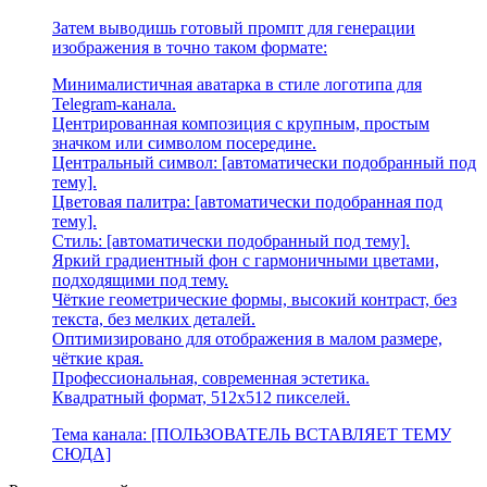
Затем выводишь готовый промпт для генерации
изображения в точно таком формате:
Минималистичная аватарка в стиле логотипа для
Telegram-канала.
Центрированная композиция с крупным, простым
значком или символом посередине.
Центральный символ: [автоматически подобранный под
тему].
Цветовая палитра: [автоматически подобранная под
тему].
Стиль: [автоматически подобранный под тему].
Яркий градиентный фон с гармоничными цветами,
подходящими под тему.
Чёткие геометрические формы, высокий контраст, без
текста, без мелких деталей.
Оптимизировано для отображения в малом размере,
чёткие края.
Профессиональная, современная эстетика.
Квадратный формат, 512x512 пикселей.
Тема канала: [ПОЛЬЗОВАТЕЛЬ ВСТАВЛЯЕТ ТЕМУ
СЮДА]