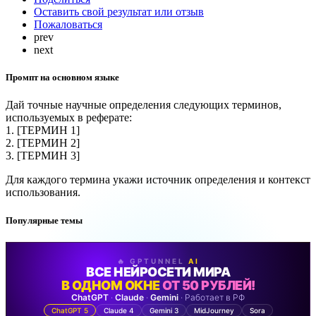
Оставить свой результат или отзыв
Пожаловаться
prev
next
Промпт на основном языке
Дай точные научные определения следующих терминов,
используемых в реферате:
1. [ТЕРМИН 1]
2. [ТЕРМИН 2]
3. [ТЕРМИН 3]
Для каждого термина укажи источник определения и контекст
использования.
Популярные темы
🔥 GPTUNNEL
AI
ВСЕ НЕЙРОСЕТИ МИРА
В ОДНОМ ОКНЕ
ОТ 50 РУБЛЕЙ!
ChatGPT
·
Claude
·
Gemini
· Работает в РФ
ChatGPT 5
Claude 4
Gemini 3
MidJourney
Sora