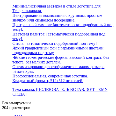
Минималистичная аватарка в стиле логотипа для
Telegram-канала.
Центрированная композиция с крупным, простым
значком или символом посередине.
Центральный символ: [автоматически подобранный под
тему].
Цветовая палитра: [автоматически подобранная под
тему].
Стиль: [автоматически подобранный под тему].
Яркий градиентный фон с гармоничными цветами,
подходящими под тему.
Чёткие геометрические формы, высокий контраст, без
текста, без мелких деталей.
Оптимизировано для отображения в малом размере,
чёткие края.
Профессиональная, современная эстетика.
Квадратный формат, 512x512 пикселей.
Тема канала: [ПОЛЬЗОВАТЕЛЬ ВСТАВЛЯЕТ ТЕМУ
СЮДА]
Рекламируемый
204 просмотров