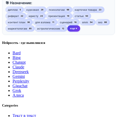
🎯 Назначение:
диплом
курсовая
психологам
карточки товара
5
28
98
23
реферат
юристу
презентация
статьи
22
23
19
50
контент план
для взлома
сценарий
smm
seo
36
11
16
54
88
маркетологам
астрологические
еще
85
12
▼
Нейросеть - где выполнялся
Bard
Bing
Chatgpt
Claude
Deepseek
Gemini
Perplexity
Gigachat
Grok
Алиса
Categories
Текст в текст