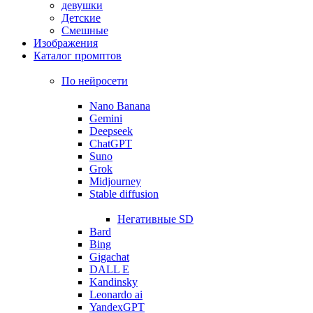
девушки
Детские
Смешные
Изображения
Каталог промптов
По нейросети
Nano Banana
Gemini
Deepseek
ChatGPT
Suno
Grok
Midjourney
Stable diffusion
Негативные SD
Bard
Bing
Gigachat
DALL E
Kandinsky
Leonardo ai
YandexGPT