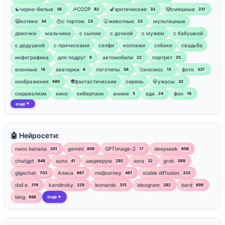
☯︎черно-белые
☭СССР
🍆эротические
🤡смешные
38
82
33
231
😸котики
🎂с тортом
🐷животные
мультяшные
34
23
23
девочки
мальчики
с сыном
с дочкой
с мужем
с бабушкой
с дедушкой
с прическами
селфи
коллажи
собаки
свадьба
инфографика
для подруг
автомобили
портрет
6
22
25
военные
аватарки
логотипы
🚀космос
фото
18
6
58
15
337
изображения
👽фантастические
сирень
💀ужасы
680
32
сюрреализм
кино
киберпанк
аниме
еда
фон
5
24
16
еще
▼
🤖 Нейросети:
nano banana
gemini
GPTImage-2
deepseek
201
809
17
606
chatgpt
suno
шедеврум
sora
grok
848
41
292
32
589
gigachat
Алиса
midjourney
stable diffusion
703
667
461
333
dall e
kandinsky
leonardo
ideogram
bard
319
229
315
282
699
bing
еще
698
▼