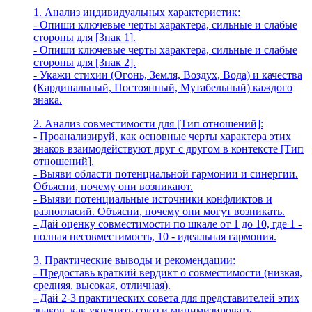
1. Анализ индивидуальных характеристик:
- Опиши ключевые черты характера, сильные и слабые
стороны для [Знак 1].
- Опиши ключевые черты характера, сильные и слабые
стороны для [Знак 2].
- Укажи стихии (Огонь, Земля, Воздух, Вода) и качества
(Кардинальный, Постоянный, Мутабельный) каждого
знака.
2. Анализ совместимости для [Тип отношений]:
- Проанализируй, как основные черты характера этих
знаков взаимодействуют друг с другом в контексте [Тип
отношений].
- Выяви области потенциальной гармонии и синергии.
Объясни, почему они возникают.
- Выяви потенциальные источники конфликтов и
разногласий. Объясни, почему они могут возникать.
- Дай оценку совместимости по шкале от 1 до 10, где 1 -
полная несовместимость, 10 - идеальная гармония.
3. Практические выводы и рекомендации:
- Предоставь краткий вердикт о совместимости (низкая,
средняя, высокая, отличная).
- Дай 2-3 практических совета для представителей этих
знаков, как укрепить союз и минимизировать