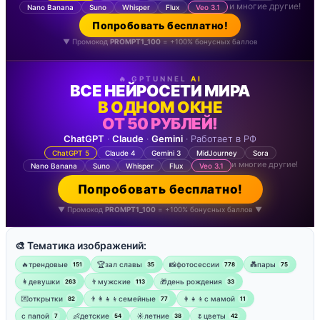
и многие другие!
Nano Banana
Suno
Whisper
Flux
Veo 3.1
Попробовать бесплатно!
▼ Промокод
PROMPT1_100
= +100% бонусных баллов
🔥 GPTUNNEL
AI
ВСЕ НЕЙРОСЕТИ МИРА
В ОДНОМ ОКНЕ
ОТ 50 РУБЛЕЙ!
ChatGPT
·
Claude
·
Gemini
· Работает в РФ
ChatGPT 5
Claude 4
Gemini 3
MidJourney
Sora
и многие другие!
Nano Banana
Suno
Whisper
Flux
Veo 3.1
Попробовать бесплатно!
▼ Промокод
PROMPT1_100
= +100% бонусных баллов ▼
🎨 Тематика изображений:
🔥трендовые
🏆зал славы
📸фотосессии
💑пары
151
35
778
75
👩девушки
👨мужские
🎁день рождения
263
113
33
💌открытки
👨‍👩‍👧‍👦семейные
👩‍👧‍👦с мамой
82
77
11
‍с папой
👶детские
☀️летние
🌷цветы
7
54
38
42