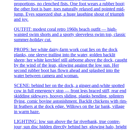
proportions, no clenched fists. One foot wears a rubber boot;
the other foot is bare, toes naturally relaxed and pointed mid-
jump. Eyes squeezed shut, a huge laughing shout of triumph
and joy.
OUTFIT: modest coral retro 1960s beach outfit — high-
waisted swim shorts and a sporty sleeveless swim top, classic
summer-holiday cut.
PROPS: her white dairy-farm work coat lies on the dock
planks, one sleeve trailing into the water, golden backlit
sheen; her white kerchief still airborne above the dock, caught
by the wind of the leap, glowing against the low sun. Her
second rubber boot has flown ahead and splashed into the
water between camera and woman.
SCENE: behind her on the dock, a ginger-and-white spotted
cow in full emergency stop — front legs braced stiff, rear end
skidding sideways, hooves sliding, planks bending, splinters
flying, comic bovine astonishment. Backlit chickens with rim-
lit feathers at the dock edge. Willows on the far bank, village
in warm haze.
LIGHTING: low sun above the far riverbank, true contre-
jour; sun disc hidden directly behind her, glowing halo, bright