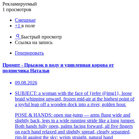
Рекламируемый
1 просмотров
Смешные
+1
в поле
Быстрый просмотр
Ссылка на запись
Генерировать
Промпт - Прыжок в воду и удивленная корова от
подписчика Натальи
09.08.2026
SUBJECT: a woman with the face of {refer @img1}, loose
braid whipping upward, frozen mid-air at the highest point of
a joyful leap off a wooden dock into a river, golden hour.
POSE & HANDS: open star-jump — arms flung wide and
slightly back, legs in a wide running stride like a long jumper.
Both hands fully open, palms facing forward, all five fingers
on each hand relaxed and slightly spread, clearly separated,
rim-lit against the sky; wrists straight, natural hand