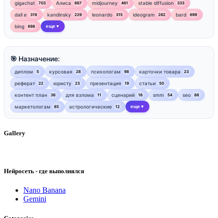
gigachat
Алиса
midjourney
stable diffusion
703
667
461
333
dall e
kandinsky
leonardo
ideogram
bard
319
229
315
282
699
bing
еще
698
▼
🎯 Назначение:
диплом
курсовая
психологам
карточки товара
5
28
98
23
реферат
юристу
презентация
статьи
22
23
19
50
контент план
для взлома
сценарий
smm
seo
36
11
16
54
88
маркетологам
астрологические
еще
85
12
▼
Gallery
Нейросеть - где выполнялся
Nano Banana
Gemini