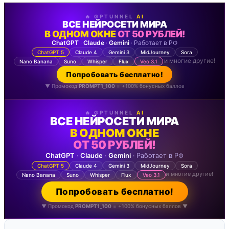
🔥 GPTUNNEL
AI
ВСЕ НЕЙРОСЕТИ МИРА
В ОДНОМ ОКНЕ
ОТ 50 РУБЛЕЙ!
ChatGPT
·
Claude
·
Gemini
· Работает в РФ
ChatGPT 5
Claude 4
Gemini 3
MidJourney
Sora
и многие другие!
Nano Banana
Suno
Whisper
Flux
Veo 3.1
Попробовать бесплатно!
▼ Промокод
PROMPT1_100
= +100% бонусных баллов
🔥 GPTUNNEL
AI
ВСЕ НЕЙРОСЕТИ МИРА
В ОДНОМ ОКНЕ
ОТ 50 РУБЛЕЙ!
ChatGPT
·
Claude
·
Gemini
· Работает в РФ
ChatGPT 5
Claude 4
Gemini 3
MidJourney
Sora
и многие другие!
Nano Banana
Suno
Whisper
Flux
Veo 3.1
Попробовать бесплатно!
▼ Промокод
PROMPT1_100
= +100% бонусных баллов ▼