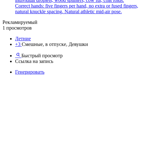
individual droplets, wood splinters, cow fur, coat folds.
Correct hands: five fingers per hand, no extra or fused fingers,
natural knuckle spacing. Natural athletic mid-air pose.
Рекламируемый
1 просмотров
Летние
+3
Смешные, в отпуске, Девушки
Быстрый просмотр
Ссылка на запись
Генерировать