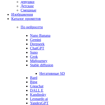
девушки
Детские
Смешные
Изображения
Каталог промптов
По нейросети
Nano Banana
Gemini
Deepseek
ChatGPT
Suno
Grok
Midjourney
Stable diffusion
Негативные SD
Bard
Bing
Gigachat
DALL E
Kandinsky
Leonardo ai
YandexGPT