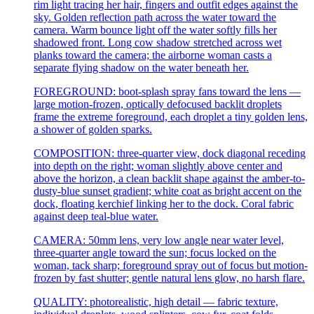
rim light tracing her hair, fingers and outfit edges against the
sky. Golden reflection path across the water toward the
camera. Warm bounce light off the water softly fills her
shadowed front. Long cow shadow stretched across wet
planks toward the camera; the airborne woman casts a
separate flying shadow on the water beneath her.
FOREGROUND: boot-splash spray fans toward the lens —
large motion-frozen, optically defocused backlit droplets
frame the extreme foreground, each droplet a tiny golden lens,
a shower of golden sparks.
COMPOSITION: three-quarter view, dock diagonal receding
into depth on the right; woman slightly above center and
above the horizon, a clean backlit shape against the amber-to-
dusty-blue sunset gradient; white coat as bright accent on the
dock, floating kerchief linking her to the dock. Coral fabric
against deep teal-blue water.
CAMERA: 50mm lens, very low angle near water level,
three-quarter angle toward the sun; focus locked on the
woman, tack sharp; foreground spray out of focus but motion-
frozen by fast shutter; gentle natural lens glow, no harsh flare.
QUALITY: photorealistic, high detail — fabric texture,