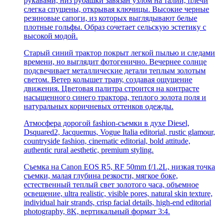
рукавами, низ рубашки завязан узлом на талии, плечи
слегка спущены, открывая ключицы. Высокие черные
резиновые сапоги, из которых выглядывают белые
плотные гольфы. Образ сочетает сельскую эстетику с
высокой модой.
Старый синий трактор покрыт легкой пылью и следами
времени, но выглядит фотогенично. Вечернее солнце
подсвечивает металлические детали теплым золотым
светом. Ветер колышет траву, создавая ощущение
движения. Цветовая палитра строится на контрасте
насыщенного синего трактора, теплого золота поля и
натуральных коричневых оттенков одежды.
Атмосфера дорогой fashion-съемки в духе Diesel,
Dsquared2, Jacquemus, Vogue Italia editorial, rustic glamour,
countryside fashion, cinematic editorial, bold attitude,
authentic rural aesthetic, premium styling.
Съемка на Canon EOS R5, RF 50mm f/1.2L, низкая точка
съемки, малая глубина резкости, мягкое боке,
естественный теплый свет золотого часа, объемное
освещение, ultra realistic, visible pores, natural skin texture,
individual hair strands, crisp facial details, high-end editorial
photography, 8K, вертикальный формат 3:4.