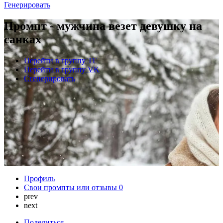
Генерировать
Промпт - мужчина везет девушку на
санках
Перейти в группу ТГ
Перейти в группу VK
Сгенерировать
Профиль
Свои промпты или отзывы
0
prev
next
Поделиться