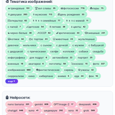
🎨 Тематика изображений:
🔥трендовые
🏆зал славы
📸фотосессии
💑пары
151
35
778
75
👩девушки
👨мужские
🎁день рождения
263
113
33
💌открытки
👨‍👩‍👧‍👦семейные
👩‍👧‍👦с мамой
82
77
11
‍с папой
👶детские
☀️летние
🌷цветы
7
54
38
42
☯︎черно-белые
☭СССР
🍆эротические
🤡смешные
38
82
33
231
😸котики
🎂с тортом
🐷животные
мультяшные
34
23
23
девочки
мальчики
с сыном
с дочкой
с мужем
с бабушкой
с дедушкой
с прическами
селфи
коллажи
собаки
свадьба
инфографика
для подруг
автомобили
портрет
6
22
25
военные
аватарки
логотипы
🚀космос
фото
18
6
58
15
337
изображения
👽фантастические
сирень
💀ужасы
680
32
сюрреализм
кино
киберпанк
аниме
еда
фон
5
24
16
еще
▼
🤖 Нейросети:
nano banana
gemini
GPTImage-2
deepseek
201
809
17
606
chatgpt
suno
шедеврум
sora
grok
848
41
292
32
589