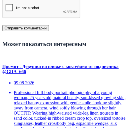
Может показаться интересным
Промпт - Девушка на пляже с коктейлем от подписчика
@GDA_666
09.08.2026
Professional full-body portrait photography of a young
woman, 25 years old, natural beauty, sun-kissed glowing skin,
relaxed happy expression with gentle smile, looking slightly
away from camera, wind softly blowing through her hair.
OUTFIT: Wearing high-waisted wide-leg linen trousers in
sand color, tucked-in ribbed cream crop top, oversized tortoise
sunglasses, leather crossbody bag, espadrille wedges, silk