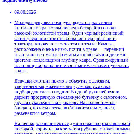
подписчика @sh0083
09.08.2026
Молодая девушка позирует рядом с ярко-синим
винтажным трактором посреди бескрайнего поля
высокой золотистой травы. Один черный резиновый
сапог уверенно стоит на большой передней шине
трактора, вторая нога остается на земле. Камера
расположена очень низко, почти в траве — передний
план заполнен мягко размытыми колосьями и дикими
цветами, создающими глубину кадра. Средне-крупный
план: лицо хорошо читается и занимает заметную часть
кадра.
Девушка смотрит прямо в объектив с дерзким,
уверенным выражением лица, легкая ухмылка,
подбородок слегка поднят. В одной руке небрежно
держит прозрачную стеклянную бутылку с самогоном,
другая рука лежит на тракторе. На голове темная
бандана, волосы слегка выбиваются из-под нее и
развеваются ветром.
На ней короткие потертые джинсовые шорты с высокой
посадкой, коричневая клетчатая рубашка с закатанными