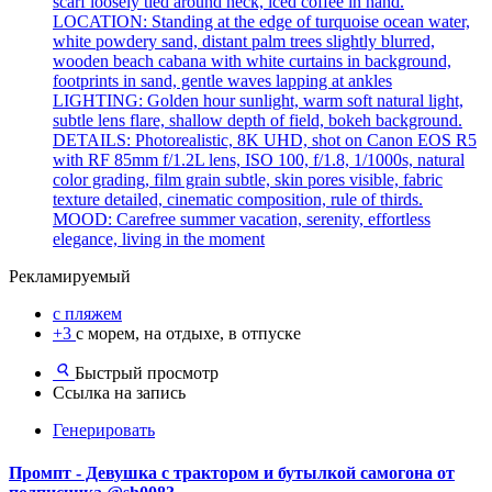
scarf loosely tied around neck, iced coffee in hand.
LOCATION: Standing at the edge of turquoise ocean water,
white powdery sand, distant palm trees slightly blurred,
wooden beach cabana with white curtains in background,
footprints in sand, gentle waves lapping at ankles
LIGHTING: Golden hour sunlight, warm soft natural light,
subtle lens flare, shallow depth of field, bokeh background.
DETAILS: Photorealistic, 8K UHD, shot on Canon EOS R5
with RF 85mm f/1.2L lens, ISO 100, f/1.8, 1/1000s, natural
color grading, film grain subtle, skin pores visible, fabric
texture detailed, cinematic composition, rule of thirds.
MOOD: Carefree summer vacation, serenity, effortless
elegance, living in the moment
Рекламируемый
с пляжем
+3
с морем, на отдыхе, в отпуске
Быстрый просмотр
Ссылка на запись
Генерировать
Промпт - Девушка с трактором и бутылкой самогона от