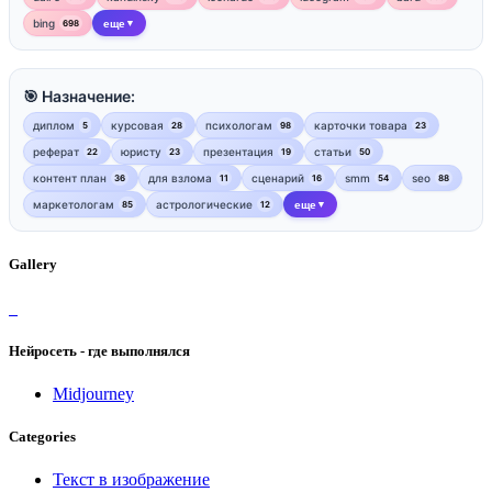
bing
еще
698
▼
🎯 Назначение:
диплом
курсовая
психологам
карточки товара
5
28
98
23
реферат
юристу
презентация
статьи
22
23
19
50
контент план
для взлома
сценарий
smm
seo
36
11
16
54
88
маркетологам
астрологические
еще
85
12
▼
Gallery
Нейросеть - где выполнялся
Midjourney
Categories
Текст в изображение