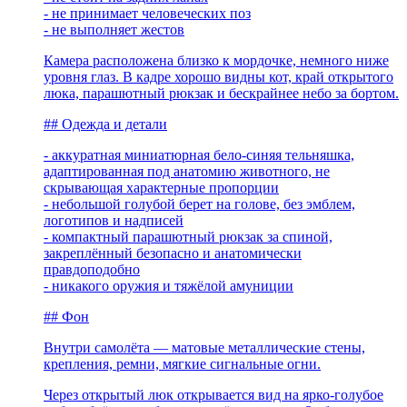
- не принимает человеческих поз
- не выполняет жестов
Камера расположена близко к мордочке, немного ниже
уровня глаз. В кадре хорошо видны кот, край открытого
люка, парашютный рюкзак и бескрайнее небо за бортом.
## Одежда и детали
- аккуратная миниатюрная бело-синяя тельняшка,
адаптированная под анатомию животного, не
скрывающая характерные пропорции
- небольшой голубой берет на голове, без эмблем,
логотипов и надписей
- компактный парашютный рюкзак за спиной,
закреплённый безопасно и анатомически
правдоподобно
- никакого оружия и тяжёлой амуниции
## Фон
Внутри самолёта — матовые металлические стены,
крепления, ремни, мягкие сигнальные огни.
Через открытый люк открывается вид на ярко-голубое