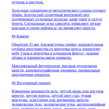
оттенок и рисунок.
Холодные отражения от металлического салона создают
объём. Золотистый солнечный контровой свет
подчёркивает отдельные волоски, край ушей и силуэт
берета. Сигнальные огни самолёта добавляют лёгкие
красные и синие рефлексы, не меняя цвет шерсти.
## Камера
Объектив 35 мм, близкая точка съёмки, выразительная
глубина пространства от мордочки кота к открытому
небу. Глаза и мордочка в идеальном фокусе, дальние
облака и парашюты мягко размыты.
Максимальный фотореализм, высокая детализация
шерсти, кинематографичная динамика, премиальная
праздничная открытка.
## Негативный промпт
Изменение внешности кота, другой окрас или рисунок
шерсти, другая порода, другой цвет глаз, чужая
мордочка, осветление или затемнение шерсти,
человеческое тело, человеческие руки, антропоморфная
поза, стояние на задних лапах, лишние лапы, уши,