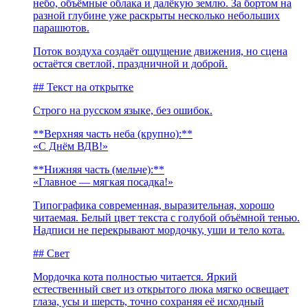
небо, объёмные облака и далёкую землю. За бортом на
разной глубине уже раскрыты несколько небольших
парашютов.
Поток воздуха создаёт ощущение движения, но сцена
остаётся светлой, праздничной и доброй.
## Текст на открытке
Строго на русском языке, без ошибок.
**Верхняя часть неба (крупно):**
«С Днём ВДВ!»
**Нижняя часть (мельче):**
«Главное — мягкая посадка!»
Типографика современная, выразительная, хорошо
читаемая. Белый цвет текста с голубой объёмной тенью.
Надписи не перекрывают мордочку, уши и тело кота.
## Свет
Мордочка кота полностью читается. Яркий
естественный свет из открытого люка мягко освещает
глаза, усы и шерсть, точно сохраняя её исходный