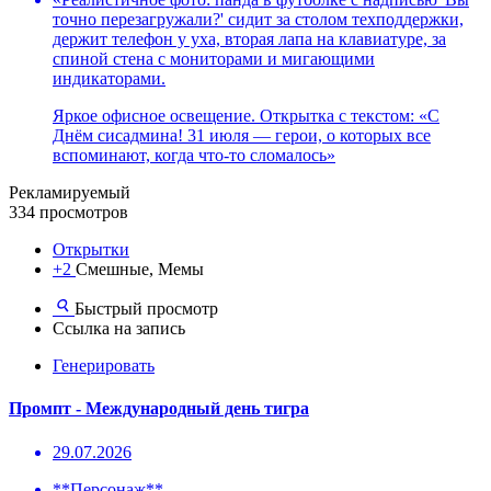
точно перезагружали?' сидит за столом техподдержки,
держит телефон у уха, вторая лапа на клавиатуре, за
спиной стена с мониторами и мигающими
индикаторами.
Яркое офисное освещение. Открытка с текстом: «С
Днём сисадмина! 31 июля — герои, о которых все
вспоминают, когда что-то сломалось»
Рекламируемый
334 просмотров
Открытки
+2
Смешные, Мемы
Быстрый просмотр
Ссылка на запись
Генерировать
Промпт - Международный день тигра
29.07.2026
**Персонаж**