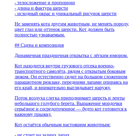
- телосложение и пропорции
- длина и фактура шерсти
- исходный окрас и уникальный рисунок шерсти
Не заменять кота другим животным, не менять породу,
цвет глаз или оттенок шерсти. Кот должен быть
полностью узнаваемым.
## Сцена и композиция
Динамичная праздничная открытка с лёгким юмором.
Кот находится внутри грузового отсека военно-
транспортного самолёта, рядом с открытым боковым
люком. Он естественно сидит на большом сложенном
парашютном рюкзаке, передними лапами опираясь на
его край, и внимательно выглядывает наружу.
Поток воздуха слегка приподнимает шерсть и ленты
небольшого голубого берета. Выражение мордочки
серьёзное и сосредоточенное — будто кот готовится к
важному прыжку.
Кот остаётся обычным настоящим животным:
- не стоит на задних лапах