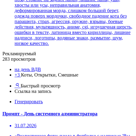
хвосты или усы, неправильная анатомия,
деформированная морда, слишком большой берет,
одежда поверх мордочки, свободное падение кота без
парашюта, страх, агрессия, оружие, взрывы, боевые
действия, мультяшность, аниме, cgi, игрушечная шерсть,
ошибки в тексте, латиница вместо кириллицы, лишние
надписи, логотипы, водяные знаки, размытие, шум,
низкое качество.
Рекламируемый
283 просмотров
на день ВДВ
+3
Коты, Открытки, Смешные
Быстрый просмотр
Ссылка на запись
Генерировать
Промпт - День системного администратора
31.07.2026
«Реалистичное фото: панда в футболке с надписью 'Вы