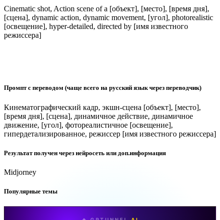
Cinematic shot, Action scene of a [объект], [место], [время дня],
[сцена], dynamic action, dynamic movement, [угол], photorealistic
[освещение], hyper-detailed, directed by [имя известного
режиссера]
Промпт с переводом (чаще всего на русский язык через переводчик)
Кинематографический кадр, экшн-сцена [объект], [место],
[время дня], [сцена], динамичное действие, динамичное
движение, [угол], фотореалистичное [освещение],
гипердетализированное, режиссер [имя известного режиссера]
Результат получен через нейросеть или доп.информация
Midjorney
Популярные темы
🔥 GPTUNNEL
AI