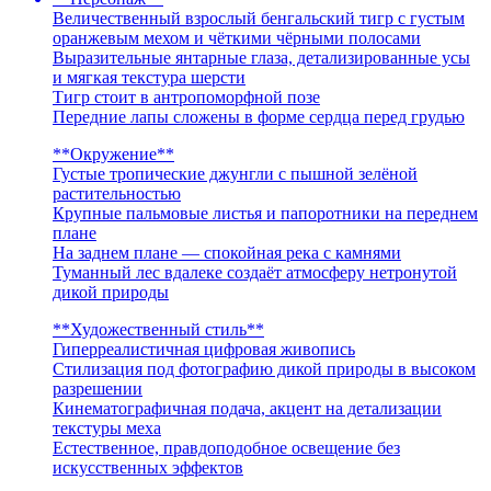
Величественный взрослый бенгальский тигр с густым
оранжевым мехом и чёткими чёрными полосами
Выразительные янтарные глаза, детализированные усы
и мягкая текстура шерсти
Тигр стоит в антропоморфной позе
Передние лапы сложены в форме сердца перед грудью
**Окружение**
Густые тропические джунгли с пышной зелёной
растительностью
Крупные пальмовые листья и папоротники на переднем
плане
На заднем плане — спокойная река с камнями
Туманный лес вдалеке создаёт атмосферу нетронутой
дикой природы
**Художественный стиль**
Гиперреалистичная цифровая живопись
Стилизация под фотографию дикой природы в высоком
разрешении
Кинематографичная подача, акцент на детализации
текстуры меха
Естественное, правдоподобное освещение без
искусственных эффектов