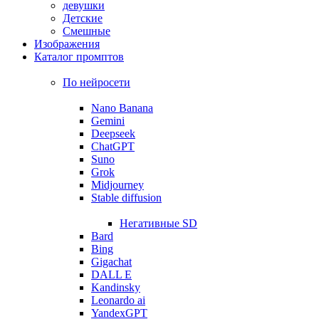
девушки
Детские
Смешные
Изображения
Каталог промптов
По нейросети
Nano Banana
Gemini
Deepseek
ChatGPT
Suno
Grok
Midjourney
Stable diffusion
Негативные SD
Bard
Bing
Gigachat
DALL E
Kandinsky
Leonardo ai
YandexGPT