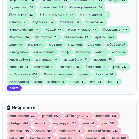
👩девушки
👨мужские
🎁день рождения
263
113
33
💌открытки
👨‍👩‍👧‍👦семейные
👩‍👧‍👦с мамой
82
77
11
‍с папой
👶детские
☀️летние
🌷цветы
7
54
38
42
☯︎черно-белые
☭СССР
🍆эротические
🤡смешные
38
82
33
231
😸котики
🎂с тортом
🐷животные
мультяшные
34
23
23
девочки
мальчики
с сыном
с дочкой
с мужем
с бабушкой
с дедушкой
с прическами
селфи
коллажи
собаки
свадьба
инфографика
для подруг
автомобили
портрет
6
22
25
военные
аватарки
логотипы
🚀космос
фото
18
6
58
15
337
изображения
👽фантастические
сирень
💀ужасы
680
32
сюрреализм
кино
киберпанк
аниме
еда
фон
5
24
16
еще
▼
🤖 Нейросети:
nano banana
gemini
GPTImage-2
deepseek
201
809
17
606
chatgpt
suno
шедеврум
sora
grok
848
41
292
32
589
gigachat
Алиса
midjourney
stable diffusion
703
667
461
333
dall e
kandinsky
leonardo
ideogram
bard
319
229
315
282
699