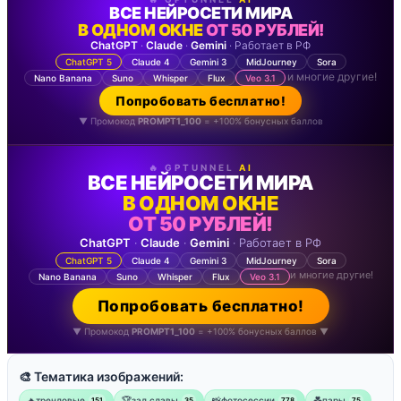
ВСЕ НЕЙРОСЕТИ МИРА
В ОДНОМ ОКНЕ
ОТ 50 РУБЛЕЙ!
ChatGPT
·
Claude
·
Gemini
· Работает в РФ
ChatGPT 5
Claude 4
Gemini 3
MidJourney
Sora
и многие другие!
Nano Banana
Suno
Whisper
Flux
Veo 3.1
Попробовать бесплатно!
▼ Промокод
PROMPT1_100
= +100% бонусных баллов
🔥 GPTUNNEL
AI
ВСЕ НЕЙРОСЕТИ МИРА
В ОДНОМ ОКНЕ
ОТ 50 РУБЛЕЙ!
ChatGPT
·
Claude
·
Gemini
· Работает в РФ
ChatGPT 5
Claude 4
Gemini 3
MidJourney
Sora
и многие другие!
Nano Banana
Suno
Whisper
Flux
Veo 3.1
Попробовать бесплатно!
▼ Промокод
PROMPT1_100
= +100% бонусных баллов ▼
🎨 Тематика изображений:
🔥трендовые
🏆зал славы
📸фотосессии
💑пары
151
35
778
75