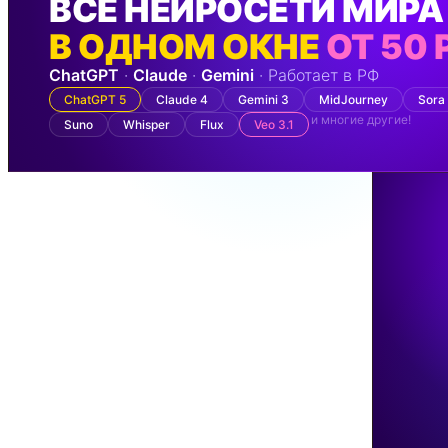
ВСЕ НЕЙРОСЕТИ МИРА
В ОДНОМ ОКНЕ
ОТ 50 
ChatGPT
·
Claude
·
Gemini
· Работает в РФ
ChatGPT 5
Claude 4
Gemini 3
MidJourney
Sora
и многие другие!
Suno
Whisper
Flux
Veo 3.1