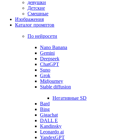
девушки
Детские
Смешные
Изображения
Каталог промптов
По нейросети
Nano Banana
Gemini
Deepseek
ChatGPT
Suno
Grok
Midjourney
Stable diffusion
Негативные SD
Bard
Bing
Gigachat
DALL E
Kandinsky
Leonardo ai
YandexGPT