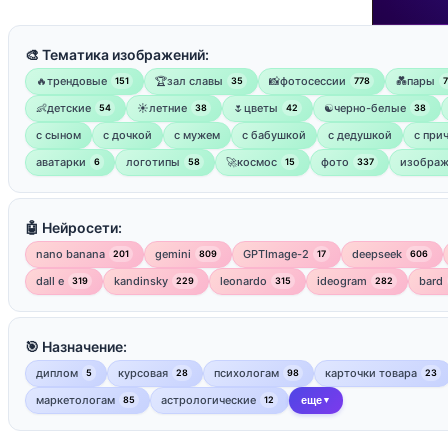
🎨 Тематика изображений:
🔥трендовые
🏆зал славы
📸фотосессии
💑пары
151
35
778
👶детские
☀️летние
🌷цветы
☯︎черно-белые
54
38
42
38
с сыном
с дочкой
с мужем
с бабушкой
с дедушкой
с при
аватарки
логотипы
🚀космос
фото
изображ
6
58
15
337
🤖 Нейросети:
nano banana
gemini
GPTImage-2
deepseek
201
809
17
606
dall e
kandinsky
leonardo
ideogram
bard
319
229
315
282
🎯 Назначение:
диплом
курсовая
психологам
карточки товара
5
28
98
23
маркетологам
астрологические
85
12
еще
▼