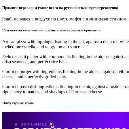
Промпт с переводом (чаще всего на русский язык через переводчик)
[еда], парящая в воздухе на цветном фоне в минималистичном
Результаты выполнения промпта или варианты промптов
Artisan pizza with toppings floating in the air, against a deep red wine
melted mozzarella, and tangy tomato sauce
Deluxe sushi platter with components floating in the air, set against a 
crisp seaweed, and perfect rice balls
Gourmet burger with ingredients floating in the air, set against a vibra
cheese, and a perfectly grilled patty
Gourmet pasta dish ingredients floating in the air, against a rustic terr
ripe cherry tomatoes, and shavings of Parmesan cheese
Популярные темы
🔥 GPTUNNEL
AI