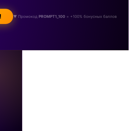
!
▼ Промокод
PROMPT1_100
= +100% бонусных баллов