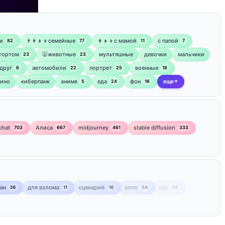
и
👨‍👩‍👧‍👦семейные
👩‍👧‍👦с мамой
‍с папой
82
77
11
7
 тортом
🐷животные
мультяшные
девочки
мальчики
23
23
друг
автомобили
портрет
военные
6
22
25
18
кино
киберпанк
аниме
еда
фон
5
24
16
еще
▼
chat
Алиса
midjourney
stable diffusion
703
667
461
333
лан
для взлома
сценарий
smm
seo
36
11
16
54
88