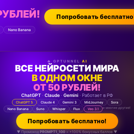
РУБЛЕЙ!
Попробовать бесплатно
Nano Banana
🔥 GPTUNNEL
AI
ВСЕ НЕЙРОСЕТИ МИРА
В ОДНОМ ОКНЕ
ОТ 50 РУБЛЕЙ!
ChatGPT
·
Claude
·
Gemini
· Работает в РФ
ChatGPT 5
Claude 4
Gemini 3
MidJourney
Sora
и многие другие!
Nano Banana
Suno
Whisper
Flux
Veo 3.1
Попробовать бесплатно!
▼ Промокод
PROMPT1_100
= +100% бонусных баллов ▼