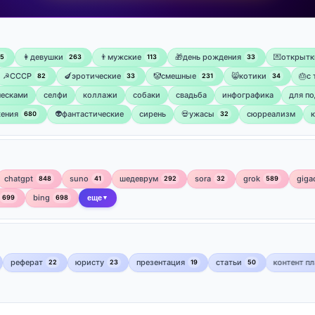
👩девушки
👨мужские
🎁день рождения
💌открытк
75
263
113
33
☭СССР
🍆эротические
🤡смешные
😸котики
🎂с
82
33
231
34
ческами
селфи
коллажи
собаки
свадьба
инфографика
для по
ения
👽фантастические
сирень
💀ужасы
сюрреализм
680
32
chatgpt
suno
шедеврум
sora
grok
giga
848
41
292
32
589
bing
699
698
еще
▼
реферат
юристу
презентация
статьи
контент п
22
23
19
50