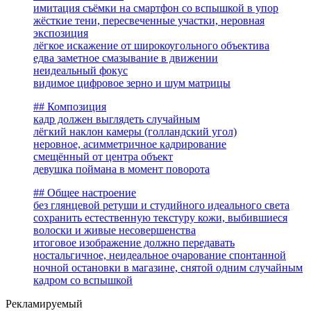
имитация съёмки на смартфон со вспышкой в упор
жёсткие тени, пересвеченные участки, неровная
экспозиция
лёгкое искажение от широкоугольного объектива
едва заметное смазывание в движении
неидеальный фокус
видимое цифровое зерно и шум матрицы
## Композиция
кадр должен выглядеть случайным
лёгкий наклон камеры (голландский угол)
неровное, асимметричное кадрирование
смещённый от центра объект
девушка поймана в момент поворота
## Общее настроение
без глянцевой ретуши и студийного идеального света
сохранить естественную текстуру кожи, выбившиеся
волоски и живые несовершенства
итоговое изображение должно передавать
ностальгичное, неидеальное очарование спонтанной
ночной остановки в магазине, снятой одним случайным
кадром со вспышкой
Рекламируемый