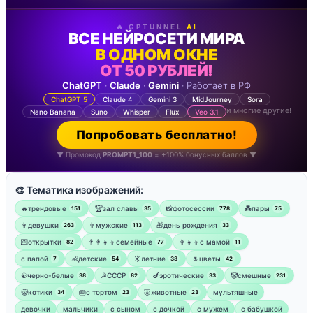
🔥 GPTUNNEL
AI
ВСЕ НЕЙРОСЕТИ МИРА
В ОДНОМ ОКНЕ
ОТ 50 РУБЛЕЙ!
ChatGPT
·
Claude
·
Gemini
· Работает в РФ
ChatGPT 5
Claude 4
Gemini 3
MidJourney
Sora
и многие другие!
Nano Banana
Suno
Whisper
Flux
Veo 3.1
Попробовать бесплатно!
▼ Промокод
PROMPT1_100
= +100% бонусных баллов ▼
🎨 Тематика изображений:
🔥трендовые
🏆зал славы
📸фотосессии
💑пары
151
35
778
75
👩девушки
👨мужские
🎁день рождения
263
113
33
💌открытки
👨‍👩‍👧‍👦семейные
👩‍👧‍👦с мамой
82
77
11
‍с папой
👶детские
☀️летние
🌷цветы
7
54
38
42
☯︎черно-белые
☭СССР
🍆эротические
🤡смешные
38
82
33
231
😸котики
🎂с тортом
🐷животные
мультяшные
34
23
23
девочки
мальчики
с сыном
с дочкой
с мужем
с бабушкой