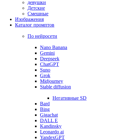
девушки
Детские
Смешные
Изображения
Каталог промптов
По нейросети
Nano Banana
Gemini
Deepseek
ChatGPT
Suno
Grok
Midjourney
Stable diffusion
Негативные SD
Bard
Bing
Gigachat
DALL E
Kandinsky
Leonardo ai
YandexGPT