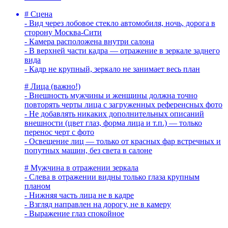
# Сцена
- Вид через лобовое стекло автомобиля, ночь, дорога в
сторону Москва-Сити
- Камера расположена внутри салона
- В верхней части кадра — отражение в зеркале заднего
вида
- Кадр не крупный, зеркало не занимает весь план
# Лица (важно!)
- Внешность мужчины и женщины должна точно
повторять черты лица с загруженных референсных фото
- Не добавлять никаких дополнительных описаний
внешности (цвет глаз, форма лица и т.п.) — только
перенос черт с фото
- Освещение лиц — только от красных фар встречных и
попутных машин, без света в салоне
# Мужчина в отражении зеркала
- Слева в отражении видны только глаза крупным
планом
- Нижняя часть лица не в кадре
- Взгляд направлен на дорогу, не в камеру
- Выражение глаз спокойное