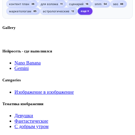
контент план
для взлома
сценарий
smm
seo
36
11
16
54
88
маркетологам
астрологические
еще
85
12
▼
Gallery
Нейросеть - где выполнялся
Nano Banana
Gemini
Categories
Изображение в изображение
Тематика изображения
Девушки
Фантастические
С добрым утром