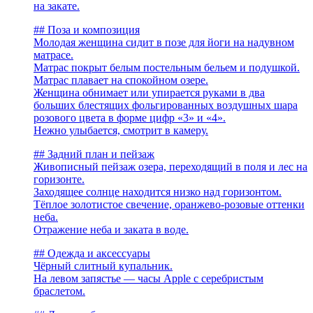
на закате.
## Поза и композиция
Молодая женщина сидит в позе для йоги на надувном
матрасе.
Матрас покрыт белым постельным бельем и подушкой.
Матрас плавает на спокойном озере.
Женщина обнимает или упирается руками в два
больших блестящих фольгированных воздушных шара
розового цвета в форме цифр «3» и «4».
Нежно улыбается, смотрит в камеру.
## Задний план и пейзаж
Живописный пейзаж озера, переходящий в поля и лес на
горизонте.
Заходящее солнце находится низко над горизонтом.
Тёплое золотистое свечение, оранжево-розовые оттенки
неба.
Отражение неба и заката в воде.
## Одежда и аксессуары
Чёрный слитный купальник.
На левом запястье — часы Apple с серебристым
браслетом.