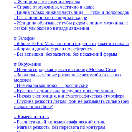
# Женщина в отражении зеркала
- Справа от мужчины, частично в кадре
- Видна только нижняя часть лица — губы и подбородок
- Глаза полностью не видны в кадре
- Женщина облизывает губы рядом с лицом мужчины, с
лёгкой улыбкой во взгляде движения
# Телефон
- iPhone 16 Pro Max, частично виден в отражении справа
- Форма и дизайн строго по референсу
- Без вспышки, без засветов, без искажений формы
# Окружение
- Ночная городская трасса в сторону Москва-Сити
- За окном — чёрные роскошные автомобили разных
моделей
- Номера на машинах — российские
- Красные задние фонари едущих впереди машин
- Низкая экспозиция, кинематографическая атмосфера
- Глубина резкости лёгкая, фон не размывать сильно (без
выраженного боке)
# Камера и стиль
- Реалистичный кинематографический стиль
- Мягкая резкость, без пересвета по контурам