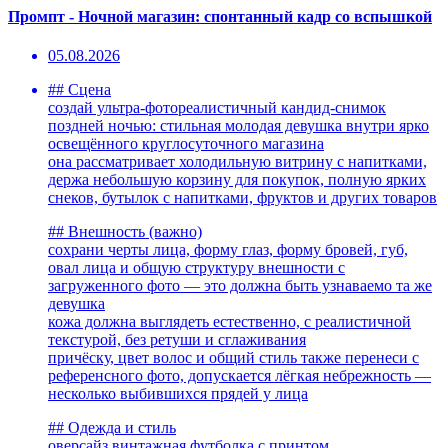
Промпт - Ночной магазин: спонтанный кадр со вспышкой
05.08.2026
## Сцена
создай ультра-фотореалистичный кандид-снимок
поздней ночью: стильная молодая девушка внутри ярко
освещённого круглосуточного магазина
она рассматривает холодильную витрину с напитками,
держа небольшую корзину для покупок, полную ярких
снеков, бутылок с напитками, фруктов и других товаров
## Внешность (важно)
сохрани черты лица, форму глаз, форму бровей, губ,
овал лица и общую структуру внешности с
загруженного фото — это должна быть узнаваемо та же
девушка
кожа должна выглядеть естественно, с реалистичной
текстурой, без ретуши и сглаживания
причёску, цвет волос и общий стиль также перенеси с
референсного фото, допускается лёгкая небрежность —
несколько выбившихся прядей у лица
## Одежда и стиль
оверсайз винтажная футболка с принтом