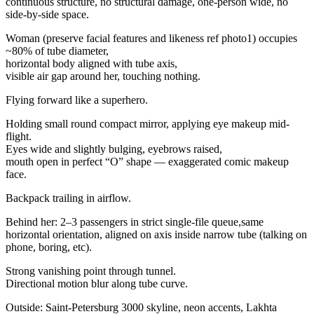
continuous structure, no structural damage, one-person wide, no
side-by-side space.
Woman (preserve facial features and likeness ref photo1) occupies
~80% of tube diameter,
horizontal body aligned with tube axis,
visible air gap around her, touching nothing.
Flying forward like a superhero.
Holding small round compact mirror, applying eye makeup mid-
flight.
Eyes wide and slightly bulging, eyebrows raised,
mouth open in perfect “O” shape — exaggerated comic makeup
face.
Backpack trailing in airflow.
Behind her: 2–3 passengers in strict single-file queue,same
horizontal orientation, aligned on axis inside narrow tube (talking on
phone, boring, etc).
Strong vanishing point through tunnel.
Directional motion blur along tube curve.
Outside: Saint-Petersburg 3000 skyline, neon accents, Lakhta