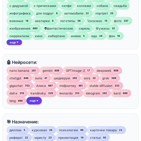
с дедушкой
с прическами
селфи
коллажи
собаки
свадьба
инфографика
для подруг
автомобили
портрет
6
22
25
военные
аватарки
логотипы
🚀космос
фото
18
6
58
15
337
изображения
👽фантастические
сирень
💀ужасы
680
32
сюрреализм
кино
киберпанк
аниме
еда
фон
5
24
16
еще
▼
🤖 Нейросети:
nano banana
gemini
GPTImage-2
deepseek
201
809
17
606
chatgpt
suno
шедеврум
sora
grok
848
41
292
32
589
gigachat
Алиса
midjourney
stable diffusion
703
667
461
333
dall e
kandinsky
leonardo
ideogram
bard
319
229
315
282
699
bing
еще
698
▼
🎯 Назначение:
диплом
курсовая
психологам
карточки товара
5
28
98
23
реферат
юристу
презентация
статьи
22
23
19
50