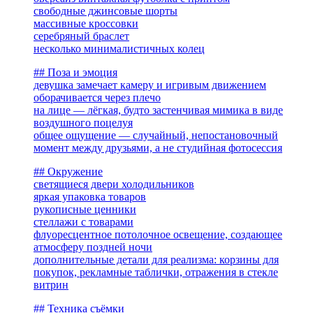
свободные джинсовые шорты
массивные кроссовки
серебряный браслет
несколько минималистичных колец
## Поза и эмоция
девушка замечает камеру и игривым движением
оборачивается через плечо
на лице — лёгкая, будто застенчивая мимика в виде
воздушного поцелуя
общее ощущение — случайный, непостановочный
момент между друзьями, а не студийная фотосессия
## Окружение
светящиеся двери холодильников
яркая упаковка товаров
рукописные ценники
стеллажи с товарами
флуоресцентное потолочное освещение, создающее
атмосферу поздней ночи
дополнительные детали для реализма: корзины для
покупок, рекламные таблички, отражения в стекле
витрин
## Техника съёмки