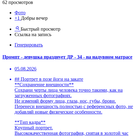
62 просмотров
Фото
+1
Добры вечер
Быстрый просмотр
Ссылка на запись
Генерировать
Промпт - девушка празднует ДР - 34 - на надувном матрасе
05.08.2026
## Портрет в позе йоги на закате
**Сохранение внешности**
Сохрани черты лица человека точно такими, как на
загруженных фотографиях.
Не изменяй форму лица, глаза, нос, губы, брови.
Перенеси внешность полностью с референсных фото, не
добавляй новые физические особенности.
**Тип кадра**
Крупный портрет.
Высококачественная фотография, снятая в золотой час