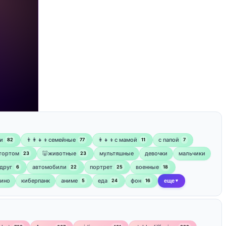
и
👨‍👩‍👧‍👦семейные
👩‍👧‍👦с мамой
‍с папой
82
77
11
7
 тортом
🐷животные
мультяшные
девочки
мальчики
23
23
друг
автомобили
портрет
военные
6
22
25
18
кино
киберпанк
аниме
еда
фон
5
24
16
еще
▼