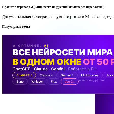
Промпт с переводом (чаще всего на русский язык через переводчик)
Документальная фотография шумного рынка в Марракеше, где 
Популярные темы
🔥 GPTUNNEL
AI
ВСЕ НЕЙРОСЕТИ МИРА
В ОДНОМ ОКНЕ
ОТ 50 
ChatGPT
·
Claude
·
Gemini
· Работает в РФ
ChatGPT 5
Claude 4
Gemini 3
MidJourney
Sora
и многие другие!
Suno
Whisper
Flux
Veo 3.1