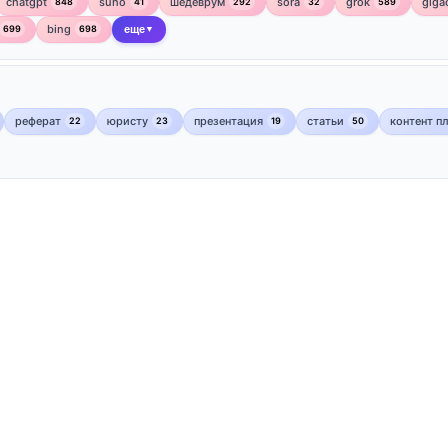
chatgpt
suno
шедеврум
sora
grok
giga
848
41
292
32
589
bing
699
698
еще
▼
реферат
юристу
презентация
статьи
контент п
22
23
19
50