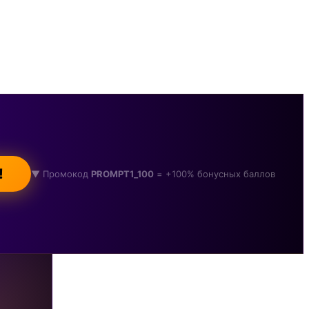
!
▼ Промокод
PROMPT1_100
= +100% бонусных баллов