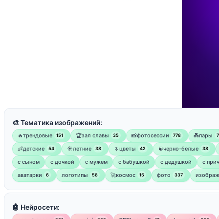
🎨 Тематика изображений:
🔥трендовые
🏆зал славы
📸фотосессии
💑пары
151
35
778
👶детские
☀️летние
🌷цветы
☯︎черно-белые
54
38
42
38
с сыном
с дочкой
с мужем
с бабушкой
с дедушкой
с при
аватарки
логотипы
🚀космос
фото
изображ
6
58
15
337
🤖 Нейросети: