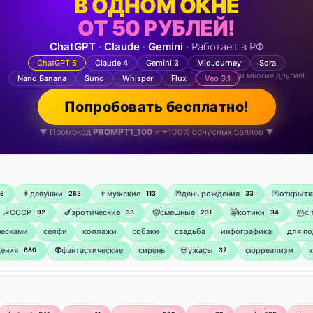
В ОДНОМ ОКНЕ
ОТ 50 РУБЛЕЙ!
ChatGPT
·
Claude
·
Gemini
· Работает в РФ
ChatGPT 5
Claude 4
Gemini 3
MidJourney
Sora
и многие другие!
Nano Banana
Suno
Whisper
Flux
Veo 3.1
Попробовать бесплатно!
▼ Промокод
PROMPT1_100
= +100% бонусных баллов ▼
👩девушки
👨мужские
🎁день рождения
💌открытк
75
263
113
33
☭СССР
🍆эротические
🤡смешные
😸котики
🎂с
82
33
231
34
ческами
селфи
коллажи
собаки
свадьба
инфографика
для по
ения
👽фантастические
сирень
💀ужасы
сюрреализм
680
32