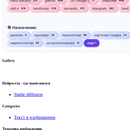
nano banana
gemini
GPTImage-2
deepseek
201
809
17
606
dall e
kandinsky
leonardo
ideogram
bard
319
229
315
282
🎯 Назначение:
диплом
курсовая
психологам
карточки товара
5
28
98
23
маркетологам
астрологические
85
12
еще
▼
Gallery
Нейросеть - где выполнялся
Stable diffusion
Categories
Текст в изображение
Тематика изображения