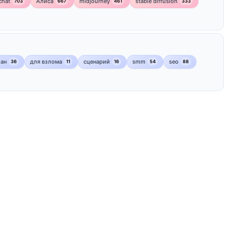
chat
Алиса
midjourney
stable diffusion
703
667
461
333
лан
для взлома
сценарий
smm
seo
36
11
16
54
88