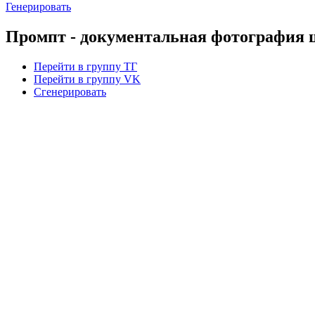
Генерировать
Промпт - документальная фотография
Перейти в группу ТГ
Перейти в группу VK
Сгенерировать