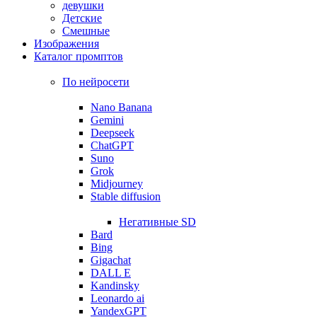
девушки
Детские
Смешные
Изображения
Каталог промптов
По нейросети
Nano Banana
Gemini
Deepseek
ChatGPT
Suno
Grok
Midjourney
Stable diffusion
Негативные SD
Bard
Bing
Gigachat
DALL E
Kandinsky
Leonardo ai
YandexGPT