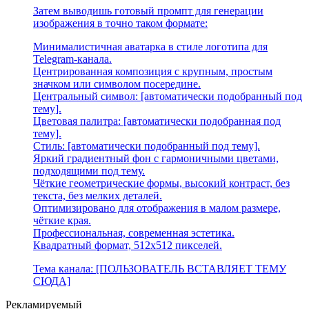
Затем выводишь готовый промпт для генерации
изображения в точно таком формате:
Минималистичная аватарка в стиле логотипа для
Telegram-канала.
Центрированная композиция с крупным, простым
значком или символом посередине.
Центральный символ: [автоматически подобранный под
тему].
Цветовая палитра: [автоматически подобранная под
тему].
Стиль: [автоматически подобранный под тему].
Яркий градиентный фон с гармоничными цветами,
подходящими под тему.
Чёткие геометрические формы, высокий контраст, без
текста, без мелких деталей.
Оптимизировано для отображения в малом размере,
чёткие края.
Профессиональная, современная эстетика.
Квадратный формат, 512x512 пикселей.
Тема канала: [ПОЛЬЗОВАТЕЛЬ ВСТАВЛЯЕТ ТЕМУ
СЮДА]
Рекламируемый