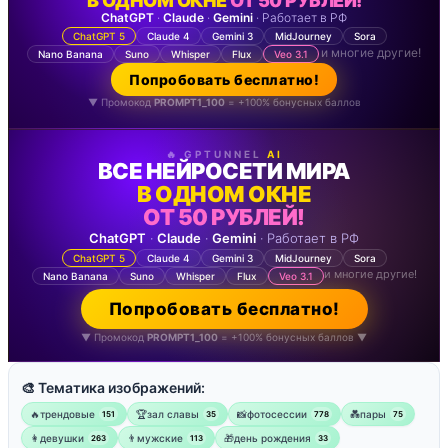
В ОДНОМ ОКНЕ
ОТ 50 РУБЛЕЙ!
ChatGPT
·
Claude
·
Gemini
· Работает в РФ
ChatGPT 5
Claude 4
Gemini 3
MidJourney
Sora
и многие другие!
Nano Banana
Suno
Whisper
Flux
Veo 3.1
Попробовать бесплатно!
▼ Промокод
PROMPT1_100
= +100% бонусных баллов
🔥 GPTUNNEL
AI
ВСЕ НЕЙРОСЕТИ МИРА
В ОДНОМ ОКНЕ
ОТ 50 РУБЛЕЙ!
ChatGPT
·
Claude
·
Gemini
· Работает в РФ
ChatGPT 5
Claude 4
Gemini 3
MidJourney
Sora
и многие другие!
Nano Banana
Suno
Whisper
Flux
Veo 3.1
Попробовать бесплатно!
▼ Промокод
PROMPT1_100
= +100% бонусных баллов ▼
🎨 Тематика изображений:
🔥трендовые
🏆зал славы
📸фотосессии
💑пары
151
35
778
75
👩девушки
👨мужские
🎁день рождения
263
113
33