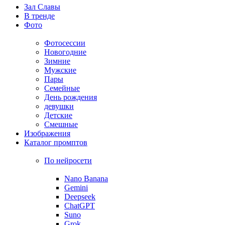
Зал Славы
В тренде
Фото
Фотосессии
Новогодние
Зимние
Мужские
Пары
Семейные
День рождения
девушки
Детские
Смешные
Изображения
Каталог промптов
По нейросети
Nano Banana
Gemini
Deepseek
ChatGPT
Suno
Grok