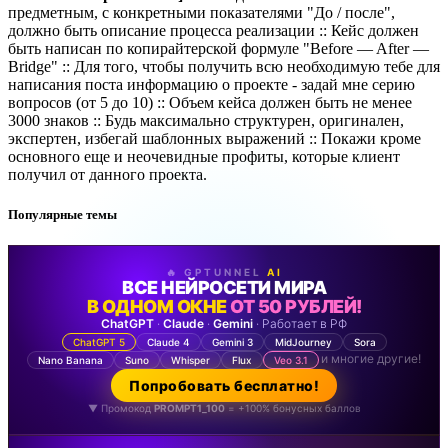
предметным, с конкретными показателями "До / после",
должно быть описание процесса реализации :: Кейс должен
быть написан по копирайтерской формуле "Before — After —
Bridge" :: Для того, чтобы получить всю необходимую тебе для
написания поста информацию о проекте - задай мне серию
вопросов (от 5 до 10) :: Объем кейса должен быть не менее
3000 знаков :: Будь максимально структурен, оригинален,
экспертен, избегай шаблонных выражений :: Покажи кроме
основного еще и неочевидные профиты, которые клиент
получил от данного проекта.
Популярные темы
🔥 GPTUNNEL
AI
ВСЕ НЕЙРОСЕТИ МИРА
В ОДНОМ ОКНЕ
ОТ 50 РУБЛЕЙ!
ChatGPT
·
Claude
·
Gemini
· Работает в РФ
ChatGPT 5
Claude 4
Gemini 3
MidJourney
Sora
и многие другие!
Nano Banana
Suno
Whisper
Flux
Veo 3.1
Попробовать бесплатно!
▼ Промокод
PROMPT1_100
= +100% бонусных баллов