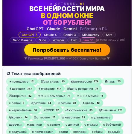
🔥 GPTUNNEL
AI
ВСЕ НЕЙРОСЕТИ МИРА
В ОДНОМ ОКНЕ
ОТ 50 РУБЛЕЙ!
ChatGPT
·
Claude
·
Gemini
· Работает в РФ
ChatGPT 5
Claude 4
Gemini 3
MidJourney
Sora
и многие другие!
Nano Banana
Suno
Whisper
Flux
Veo 3.1
Попробовать бесплатно!
▼ Промокод
PROMPT1_100
= +100% бонусных баллов ▼
🎨 Тематика изображений:
🔥трендовые
🏆зал славы
📸фотосессии
💑пары
151
35
778
75
👩девушки
👨мужские
🎁день рождения
263
113
33
💌открытки
👨‍👩‍👧‍👦семейные
👩‍👧‍👦с мамой
82
77
11
‍с папой
👶детские
☀️летние
🌷цветы
7
54
38
42
☯︎черно-белые
☭СССР
🍆эротические
🤡смешные
38
82
33
231
😸котики
🎂с тортом
🐷животные
мультяшные
34
23
23
девочки
мальчики
с сыном
с дочкой
с мужем
с бабушкой
с дедушкой
с прическами
селфи
коллажи
собаки
свадьба