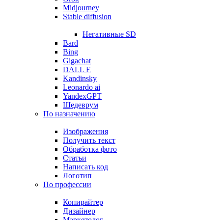
Midjourney
Stable diffusion
Негативные SD
Bard
Bing
Gigachat
DALL E
Kandinsky
Leonardo ai
YandexGPT
Шедеврум
По назначению
Изображения
Получить текст
Обработка фото
Статьи
Написать код
Логотип
По профессии
Копирайтер
Дизайнер
Маркетолог