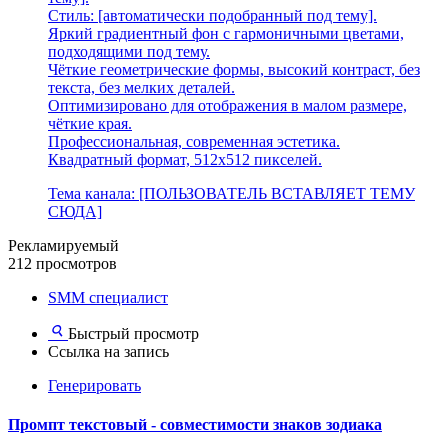
Стиль: [автоматически подобранный под тему].
Яркий градиентный фон с гармоничными цветами,
подходящими под тему.
Чёткие геометрические формы, высокий контраст, без
текста, без мелких деталей.
Оптимизировано для отображения в малом размере,
чёткие края.
Профессиональная, современная эстетика.
Квадратный формат, 512x512 пикселей.
Тема канала: [ПОЛЬЗОВАТЕЛЬ ВСТАВЛЯЕТ ТЕМУ
СЮДА]
Рекламируемый
212 просмотров
SMM специалист
Быстрый просмотр
Ссылка на запись
Генерировать
Промпт текстовый - совместимости знаков зодиака