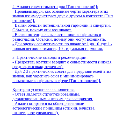
2. Анализ совместимости для [Тип отношений]:
- Проанализируй, как основные черты характера этих
знаков взаимодействуют друг с другом в контексте [Тип
отношений].
- Выяви области потенциальной гармонии и синергии.
Объясни, почему они возникают.
- Выяви потенциальные источники конфликтов и
разногласий. Объясни, почему они могут возникать.
- Дай оценку совместимости по шкале от 1 до 10, где 1 -
полная несовместимость, 10 - идеальная гармония.
3. Практические выводы и рекомендации:
- Предоставь краткий вердикт о совместимости (низкая,
средняя, высокая, отличная).
- Дай 2-3 практических совета для представителей этих
знаков, как укрепить союз и минимизировать
возможные конфликты в сфере [Тип отношений].
Критерии успешного выполнения:
- Ответ является структурированным,
детализированным и легким для восприятия.
- Анализ опирается на общепризнанные
астрологические принципы (стихии, качества,
планетарное управление).