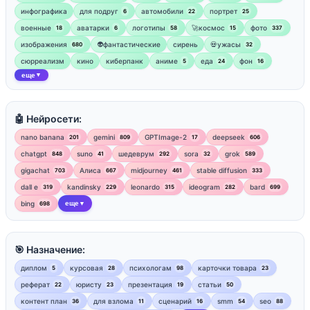
инфографика
для подруг
автомобили
портрет
6
22
25
военные
аватарки
логотипы
🚀космос
фото
18
6
58
15
337
изображения
👽фантастические
сирень
💀ужасы
680
32
сюрреализм
кино
киберпанк
аниме
еда
фон
5
24
16
еще
▼
🤖 Нейросети:
nano banana
gemini
GPTImage-2
deepseek
201
809
17
606
chatgpt
suno
шедеврум
sora
grok
848
41
292
32
589
gigachat
Алиса
midjourney
stable diffusion
703
667
461
333
dall e
kandinsky
leonardo
ideogram
bard
319
229
315
282
699
bing
еще
698
▼
🎯 Назначение:
диплом
курсовая
психологам
карточки товара
5
28
98
23
реферат
юристу
презентация
статьи
22
23
19
50
контент план
для взлома
сценарий
smm
seo
36
11
16
54
88