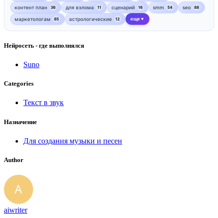
контент план
для взлома
сценарий
smm
seo
36
11
16
54
88
маркетологам
астрологические
еще
85
12
▼
Нейросеть - где выполнялся
Suno
Categories
Текст в звук
Назначение
Для создания музыки и песен
Author
aiwriter