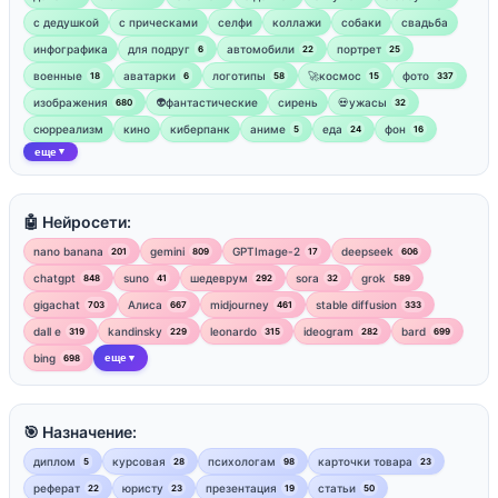
с дедушкой
с прическами
селфи
коллажи
собаки
свадьба
инфографика
для подруг
автомобили
портрет
6
22
25
военные
аватарки
логотипы
🚀космос
фото
18
6
58
15
337
изображения
👽фантастические
сирень
💀ужасы
680
32
сюрреализм
кино
киберпанк
аниме
еда
фон
5
24
16
еще
▼
🤖 Нейросети:
nano banana
gemini
GPTImage-2
deepseek
201
809
17
606
chatgpt
suno
шедеврум
sora
grok
848
41
292
32
589
gigachat
Алиса
midjourney
stable diffusion
703
667
461
333
dall e
kandinsky
leonardo
ideogram
bard
319
229
315
282
699
bing
еще
698
▼
🎯 Назначение:
диплом
курсовая
психологам
карточки товара
5
28
98
23
реферат
юристу
презентация
статьи
22
23
19
50