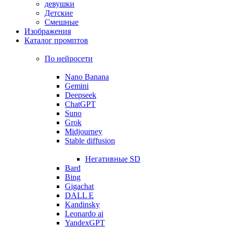
девушки
Детские
Смешные
Изображения
Каталог промптов
По нейросети
Nano Banana
Gemini
Deepseek
ChatGPT
Suno
Grok
Midjourney
Stable diffusion
Негативные SD
Bard
Bing
Gigachat
DALL E
Kandinsky
Leonardo ai
YandexGPT