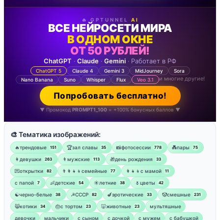
🔥 GPTUNNEL
AI
ВСЕ НЕЙРОСЕТИ МИРА
В ОДНОМ ОКНЕ
ОТ 50 РУБЛЕЙ!
ChatGPT
·
Claude
·
Gemini
· Работает в РФ
ChatGPT 5
Claude 4
Gemini 3
MidJourney
Sora
и многие другие!
Nano Banana
Suno
Whisper
Flux
Veo 3.1
Попробовать бесплатно!
▼ Промокод
PROMPT1_100
= +100% бонусных баллов ▼
🎨 Тематика изображений:
🔥трендовые
🏆зал славы
📸фотосессии
💑пары
151
35
778
75
👩девушки
👨мужские
🎁день рождения
263
113
33
💌открытки
👨‍👩‍👧‍👦семейные
👩‍👧‍👦с мамой
82
77
11
‍с папой
👶детские
☀️летние
🌷цветы
7
54
38
42
☯︎черно-белые
☭СССР
🍆эротические
🤡смешные
38
82
33
231
😸котики
🎂с тортом
🐷животные
мультяшные
34
23
23
девочки
мальчики
с сыном
с дочкой
с мужем
с бабушкой