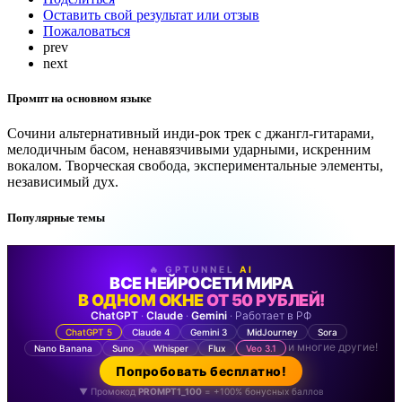
Оставить свой результат или отзыв
Пожаловаться
prev
next
Промпт на основном языке
Сочини альтернативный инди-рок трек с джангл-гитарами,
мелодичным басом, ненавязчивыми ударными, искренним
вокалом. Творческая свобода, экспериментальные элементы,
независимый дух.
Популярные темы
🔥 GPTUNNEL
AI
ВСЕ НЕЙРОСЕТИ МИРА
В ОДНОМ ОКНЕ
ОТ 50 РУБЛЕЙ!
ChatGPT
·
Claude
·
Gemini
· Работает в РФ
ChatGPT 5
Claude 4
Gemini 3
MidJourney
Sora
и многие другие!
Nano Banana
Suno
Whisper
Flux
Veo 3.1
Попробовать бесплатно!
▼ Промокод
PROMPT1_100
= +100% бонусных баллов