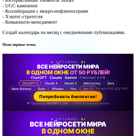
- Интерактивные элементы Stories
- UGC кампании
- Коллаборации с микро-инфлюенсерами
- Хэштег-стратегия
- Комьюнити-менеджмент
Создай календарь на месяц с ежедневными публикациями.
Популярные темы
🔥 GPTUNNEL
AI
ВСЕ НЕЙРОСЕТИ МИРА
В ОДНОМ ОКНЕ
ОТ 50 РУБЛЕЙ!
ChatGPT
·
Claude
·
Gemini
· Работает в РФ
ChatGPT 5
Claude 4
Gemini 3
MidJourney
Sora
и многие другие!
Nano Banana
Suno
Whisper
Flux
Veo 3.1
Попробовать бесплатно!
▼ Промокод
PROMPT1_100
= +100% бонусных баллов
🔥 GPTUNNEL
AI
ВСЕ НЕЙРОСЕТИ МИРА
В ОДНОМ ОКНЕ