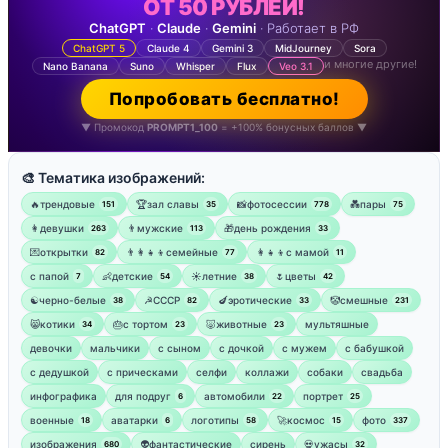
ОТ 50 РУБЛЕЙ!
ChatGPT
·
Claude
·
Gemini
· Работает в РФ
ChatGPT 5
Claude 4
Gemini 3
MidJourney
Sora
и многие другие!
Nano Banana
Suno
Whisper
Flux
Veo 3.1
Попробовать бесплатно!
▼ Промокод
PROMPT1_100
= +100% бонусных баллов ▼
🎨 Тематика изображений:
🔥трендовые
🏆зал славы
📸фотосессии
💑пары
151
35
778
75
👩девушки
👨мужские
🎁день рождения
263
113
33
💌открытки
👨‍👩‍👧‍👦семейные
👩‍👧‍👦с мамой
82
77
11
‍с папой
👶детские
☀️летние
🌷цветы
7
54
38
42
☯︎черно-белые
☭СССР
🍆эротические
🤡смешные
38
82
33
231
😸котики
🎂с тортом
🐷животные
мультяшные
34
23
23
девочки
мальчики
с сыном
с дочкой
с мужем
с бабушкой
с дедушкой
с прическами
селфи
коллажи
собаки
свадьба
инфографика
для подруг
автомобили
портрет
6
22
25
военные
аватарки
логотипы
🚀космос
фото
18
6
58
15
337
изображения
👽фантастические
сирень
💀ужасы
680
32