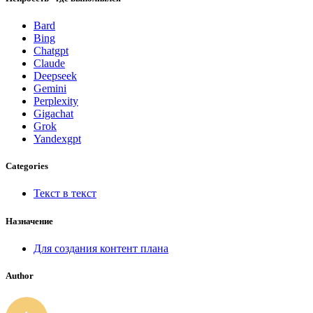
Bard
Bing
Chatgpt
Claude
Deepseek
Gemini
Perplexity
Gigachat
Grok
Yandexgpt
Categories
Текст в текст
Назначение
Для создания контент плана
Author