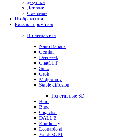
девушки
Детские
Смешные
Изображения
Каталог промптов
По нейросети
Nano Banana
Gemini
Deepseek
ChatGPT
Suno
Grok
Midjourney
Stable diffusion
Негативные SD
Bard
Bing
Gigachat
DALL E
Kandinsky
Leonardo ai
YandexGPT