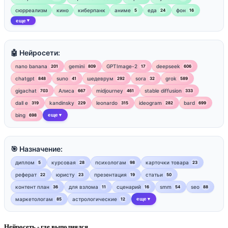
сюрреализм
кино
киберпанк
аниме
еда
фон
5
24
16
еще
▼
🤖 Нейросети:
nano banana
gemini
GPTImage-2
deepseek
201
809
17
606
chatgpt
suno
шедеврум
sora
grok
848
41
292
32
589
gigachat
Алиса
midjourney
stable diffusion
703
667
461
333
dall e
kandinsky
leonardo
ideogram
bard
319
229
315
282
699
bing
еще
698
▼
🎯 Назначение:
диплом
курсовая
психологам
карточки товара
5
28
98
23
реферат
юристу
презентация
статьи
22
23
19
50
контент план
для взлома
сценарий
smm
seo
36
11
16
54
88
маркетологам
астрологические
еще
85
12
▼
Нейросеть - где выполнялся