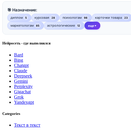
🎯 Назначение:
диплом
курсовая
психологам
карточки товара
5
28
98
23
маркетологам
астрологические
85
12
еще
▼
Нейросеть - где выполнялся
Bard
Bing
Chatgpt
Claude
Deepseek
Gemini
Perplexity
Gigachat
Grok
Yandexgpt
Categories
Текст в текст