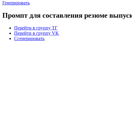
Генерировать
Промпт для составления резюме выпус
Перейти в группу ТГ
Перейти в группу VK
Сгенерировать