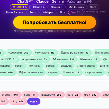
ChatGPT
·
Claude
·
Gemini
· Работает в РФ
ChatGPT 5
Claude 4
Gemini 3
MidJourney
Sora
и многие другие!
Nano Banana
Suno
Whisper
Flux
Veo 3.1
Попробовать бесплатно!
▼ Промокод
PROMPT1_100
= +100% бонусных баллов ▼
👩девушки
👨мужские
🎁день рождения
💌открытк
75
263
113
33
☭СССР
🍆эротические
🤡смешные
😸котики
🎂с
82
33
231
34
ческами
селфи
коллажи
собаки
свадьба
инфографика
для по
ения
👽фантастические
сирень
💀ужасы
сюрреализм
680
32
chatgpt
suno
шедеврум
sora
grok
giga
848
41
292
32
589
bing
699
698
еще
▼