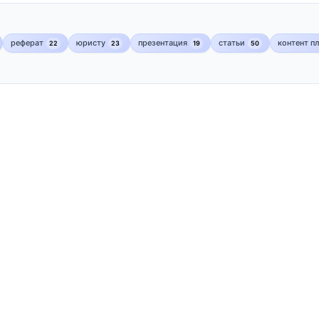
реферат
юристу
презентация
статьи
контент п
22
23
19
50