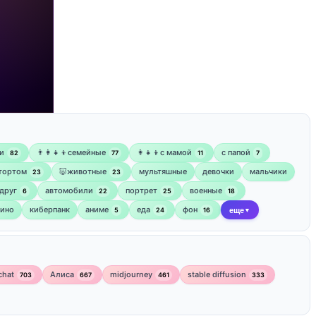
и
👨‍👩‍👧‍👦семейные
👩‍👧‍👦с мамой
‍с папой
82
77
11
7
 тортом
🐷животные
мультяшные
девочки
мальчики
23
23
друг
автомобили
портрет
военные
6
22
25
18
кино
киберпанк
аниме
еда
фон
5
24
16
еще
▼
chat
Алиса
midjourney
stable diffusion
703
667
461
333