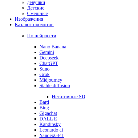
девушки
Детские
Смешные
Изображения
Каталог промптов
По нейросети
Nano Banana
Gemini
Deepseek
ChatGPT
Suno
Grok
Midjourney
Stable diffusion
Негативные SD
Bard
Bing
Gigachat
DALL E
Kandinsky
Leonardo ai
YandexGPT