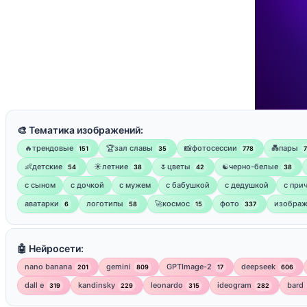
🎨 Тематика изображений:
🔥трендовые
🏆зал славы
📸фотосессии
💑пары
151
35
778
👶детские
☀️летние
🌷цветы
☯︎черно-белые
54
38
42
38
с сыном
с дочкой
с мужем
с бабушкой
с дедушкой
с при
аватарки
логотипы
🚀космос
фото
изображ
6
58
15
337
🤖 Нейросети:
nano banana
gemini
GPTImage-2
deepseek
201
809
17
606
dall e
kandinsky
leonardo
ideogram
bard
319
229
315
282