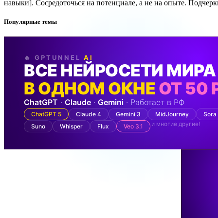
навыки]. Сосредоточься на потенциале, а не на опыте. Подчер
Популярные темы
🔥 GPTUNNEL
AI
ВСЕ НЕЙРОСЕТИ МИРА
В ОДНОМ ОКНЕ
ОТ 50 
ChatGPT
·
Claude
·
Gemini
· Работает в РФ
ChatGPT 5
Claude 4
Gemini 3
MidJourney
Sora
и многие другие!
Suno
Whisper
Flux
Veo 3.1