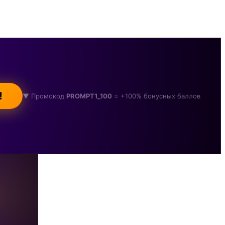
!
▼ Промокод
PROMPT1_100
= +100% бонусных баллов