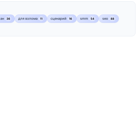
лан
для взлома
сценарий
smm
seo
36
11
16
54
88