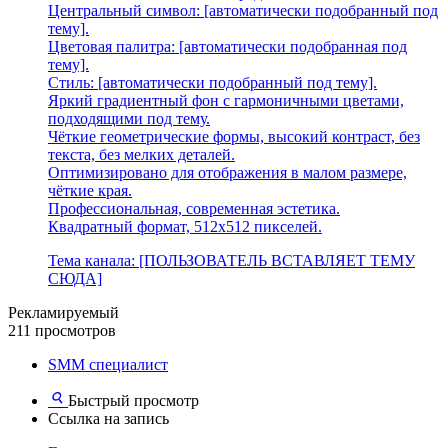
Центральный символ: [автоматически подобранный под
тему].
Цветовая палитра: [автоматически подобранная под
тему].
Стиль: [автоматически подобранный под тему].
Яркий градиентный фон с гармоничными цветами,
подходящими под тему.
Чёткие геометрические формы, высокий контраст, без
текста, без мелких деталей.
Оптимизировано для отображения в малом размере,
чёткие края.
Профессиональная, современная эстетика.
Квадратный формат, 512x512 пикселей.
Тема канала: [ПОЛЬЗОВАТЕЛЬ ВСТАВЛЯЕТ ТЕМУ
СЮДА]
Рекламируемый
211 просмотров
SMM специалист
Быстрый просмотр
Ссылка на запись