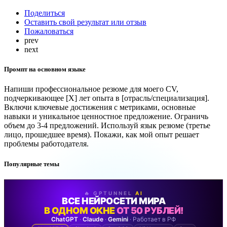
Поделиться
Оставить свой результат или отзыв
Пожаловаться
prev
next
Промпт на основном языке
Напиши профессиональное резюме для моего CV,
подчеркивающее [X] лет опыта в [отрасль/специализация].
Включи ключевые достижения с метриками, основные
навыки и уникальное ценностное предложение. Ограничь
объем до 3-4 предложений. Используй язык резюме (третье
лицо, прошедшее время). Покажи, как мой опыт решает
проблемы работодателя.
Популярные темы
🔥 GPTUNNEL
AI
ВСЕ НЕЙРОСЕТИ МИРА
В ОДНОМ ОКНЕ
ОТ 50 РУБЛЕЙ!
ChatGPT
·
Claude
·
Gemini
· Работает в РФ