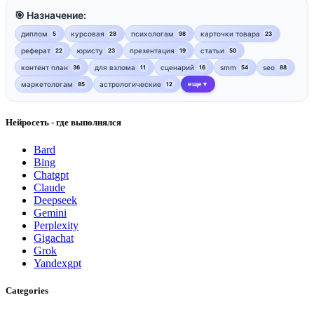
🎯 Назначение:
диплом
курсовая
психологам
карточки товара
5
28
98
23
реферат
юристу
презентация
статьи
22
23
19
50
контент план
для взлома
сценарий
smm
seo
36
11
16
54
88
маркетологам
астрологические
еще
85
12
▼
Нейросеть - где выполнялся
Bard
Bing
Chatgpt
Claude
Deepseek
Gemini
Perplexity
Gigachat
Grok
Yandexgpt
Categories