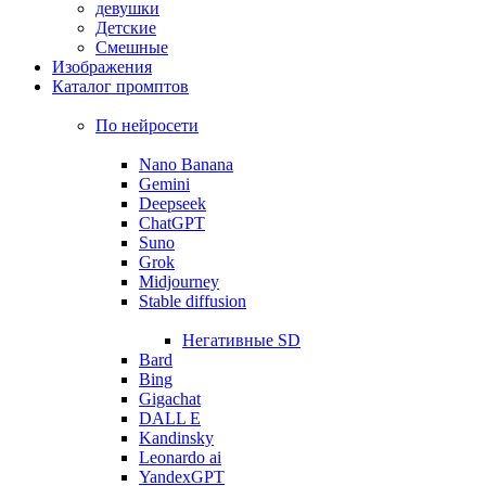
девушки
Детские
Смешные
Изображения
Каталог промптов
По нейросети
Nano Banana
Gemini
Deepseek
ChatGPT
Suno
Grok
Midjourney
Stable diffusion
Негативные SD
Bard
Bing
Gigachat
DALL E
Kandinsky
Leonardo ai
YandexGPT