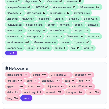
‍с папой
👶детские
☀️летние
🌷цветы
7
54
38
42
☯︎черно-белые
☭СССР
🍆эротические
🤡смешные
38
82
33
231
😸котики
🎂с тортом
🐷животные
мультяшные
34
23
23
девочки
мальчики
с сыном
с дочкой
с мужем
с бабушкой
с дедушкой
с прическами
селфи
коллажи
собаки
свадьба
инфографика
для подруг
автомобили
портрет
6
22
25
военные
аватарки
логотипы
🚀космос
фото
18
6
58
15
337
изображения
👽фантастические
сирень
💀ужасы
680
32
сюрреализм
кино
киберпанк
аниме
еда
фон
5
24
16
еще
▼
🤖 Нейросети:
nano banana
gemini
GPTImage-2
deepseek
201
809
17
606
chatgpt
suno
шедеврум
sora
grok
848
41
292
32
589
gigachat
Алиса
midjourney
stable diffusion
703
667
461
333
dall e
kandinsky
leonardo
ideogram
bard
319
229
315
282
699
bing
еще
698
▼