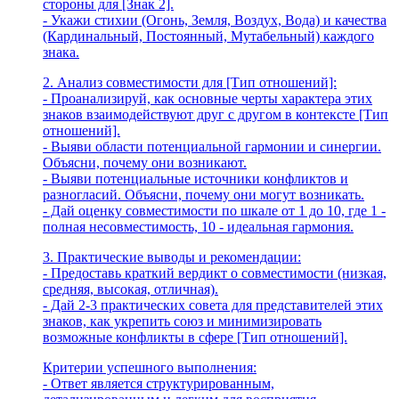
стороны для [Знак 2].
- Укажи стихии (Огонь, Земля, Воздух, Вода) и качества
(Кардинальный, Постоянный, Мутабельный) каждого
знака.
2. Анализ совместимости для [Тип отношений]:
- Проанализируй, как основные черты характера этих
знаков взаимодействуют друг с другом в контексте [Тип
отношений].
- Выяви области потенциальной гармонии и синергии.
Объясни, почему они возникают.
- Выяви потенциальные источники конфликтов и
разногласий. Объясни, почему они могут возникать.
- Дай оценку совместимости по шкале от 1 до 10, где 1 -
полная несовместимость, 10 - идеальная гармония.
3. Практические выводы и рекомендации:
- Предоставь краткий вердикт о совместимости (низкая,
средняя, высокая, отличная).
- Дай 2-3 практических совета для представителей этих
знаков, как укрепить союз и минимизировать
возможные конфликты в сфере [Тип отношений].
Критерии успешного выполнения:
- Ответ является структурированным,