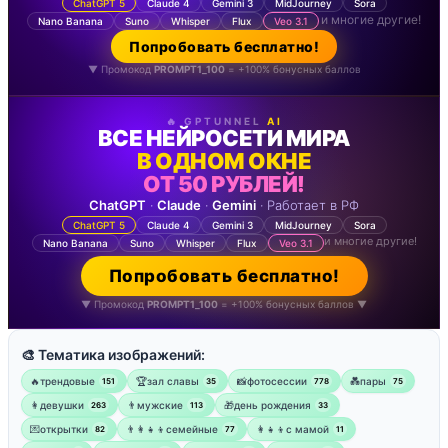
ChatGPT 5
Claude 4
Gemini 3
MidJourney
Sora
и многие другие!
Nano Banana
Suno
Whisper
Flux
Veo 3.1
Попробовать бесплатно!
▼ Промокод
PROMPT1_100
= +100% бонусных баллов
🔥 GPTUNNEL
AI
ВСЕ НЕЙРОСЕТИ МИРА
В ОДНОМ ОКНЕ
ОТ 50 РУБЛЕЙ!
ChatGPT
·
Claude
·
Gemini
· Работает в РФ
ChatGPT 5
Claude 4
Gemini 3
MidJourney
Sora
и многие другие!
Nano Banana
Suno
Whisper
Flux
Veo 3.1
Попробовать бесплатно!
▼ Промокод
PROMPT1_100
= +100% бонусных баллов ▼
🎨 Тематика изображений:
🔥трендовые
🏆зал славы
📸фотосессии
💑пары
151
35
778
75
👩девушки
👨мужские
🎁день рождения
263
113
33
💌открытки
👨‍👩‍👧‍👦семейные
👩‍👧‍👦с мамой
82
77
11