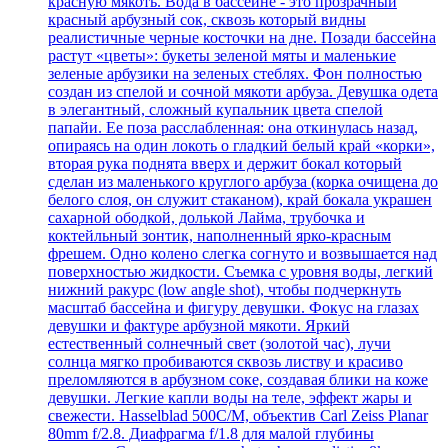
красную мякоть. Вода в бассейне - это прозрачный
красный арбузный сок, сквозь который видны
реалистичные черные косточки на дне. Позади бассейна
растут «цветы»: букеты зеленой мяты и маленькие
зеленые арбузики на зеленых стеблях. Фон полностью
создан из спелой и сочной мякоти арбуза. Девушка одета
в элегантный, сложный купальник цвета спелой
папайи. Ее поза расслабленная: она откинулась назад,
опираясь на один локоть о гладкий белый край «корки»,
вторая рука поднята вверх и держит бокал который
сделан из маленького круглого арбуза (корка очищена до
белого слоя, он служит стаканом), край бокала украшен
сахарной ободкой, долькой Лайма, трубочка и
коктейльный зонтик, наполненный ярко-красным
фрешем. Одно колено слегка согнуто и возвышается над
поверхностью жидкости. Съемка с уровня воды, легкий
нижний ракурс (low angle shot), чтобы подчеркнуть
масштаб бассейна и фигуру девушки. Фокус на глазах
девушки и фактуре арбузной мякоти. Яркий
естественный солнечный свет (золотой час), лучи
солнца мягко пробиваются сквозь листву и красиво
преломляются в арбузном соке, создавая блики на коже
девушки. Легкие капли воды на теле, эффект жары и
свежести. Hasselblad 500C/M, объектив Carl Zeiss Planar
80mm f/2.8. Диафрагма f/1.8 для малой глубины