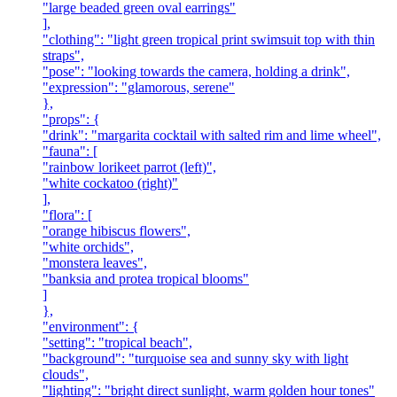
"large beaded green oval earrings"
],
"clothing": "light green tropical print swimsuit top with thin
straps",
"pose": "looking towards the camera, holding a drink",
"expression": "glamorous, serene"
},
"props": {
"drink": "margarita cocktail with salted rim and lime wheel",
"fauna": [
"rainbow lorikeet parrot (left)",
"white cockatoo (right)"
],
"flora": [
"orange hibiscus flowers",
"white orchids",
"monstera leaves",
"banksia and protea tropical blooms"
]
},
"environment": {
"setting": "tropical beach",
"background": "turquoise sea and sunny sky with light
clouds",
"lighting": "bright direct sunlight, warm golden hour tones"