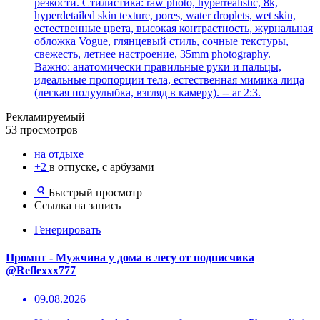
резкости. Стилистика: raw photo, hyperrealistic, 8k,
hyperdetailed skin texture, pores, water droplets, wet skin,
естественные цвета, высокая контрастность, журнальная
обложка Vogue, глянцевый стиль, сочные текстуры,
свежесть, летнее настроение, 35mm photography.
Важно: анатомически правильные руки и пальцы,
идеальные пропорции тела, естественная мимика лица
(легкая полуулыбка, взгляд в камеру). -- ar 2:3.
Рекламируемый
53 просмотров
на отдыхе
+2
в отпуске, с арбузами
Быстрый просмотр
Ссылка на запись
Генерировать
Промпт - Мужчина у дома в лесу от подписчика
@Reflexxx777
09.08.2026