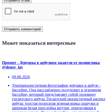
Отправить отзыв
Может показаться интересным
Промпт - Девушка в арбузном джакузи от подписчика
@denov_lav
09.08.2026
Ультрареалистичная фотография девушки в арбузе -
бассейне. Она расслабленно полулежит в огромном
бассейне, который представляет собой половину
гигантского арбуза. Гигантский реалистичный распил
арбуза: толстая полосатая зеленая корка снаружи и
широкая белая прослойка внутри, переходящая в