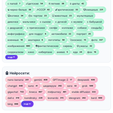
‍с папой
👶детские
☀️летние
🌷цветы
7
54
38
42
☯︎черно-белые
☭СССР
🍆эротические
🤡смешные
38
82
33
231
😸котики
🎂с тортом
🐷животные
мультяшные
34
23
23
девочки
мальчики
с сыном
с дочкой
с мужем
с бабушкой
с дедушкой
с прическами
селфи
коллажи
собаки
свадьба
инфографика
для подруг
автомобили
портрет
6
22
25
военные
аватарки
логотипы
🚀космос
фото
18
6
58
15
337
изображения
👽фантастические
сирень
💀ужасы
680
32
сюрреализм
кино
киберпанк
аниме
еда
фон
5
24
16
еще
▼
🤖 Нейросети:
nano banana
gemini
GPTImage-2
deepseek
201
809
17
606
chatgpt
suno
шедеврум
sora
grok
848
41
292
32
589
gigachat
Алиса
midjourney
stable diffusion
703
667
461
333
dall e
kandinsky
leonardo
ideogram
bard
319
229
315
282
699
bing
еще
698
▼