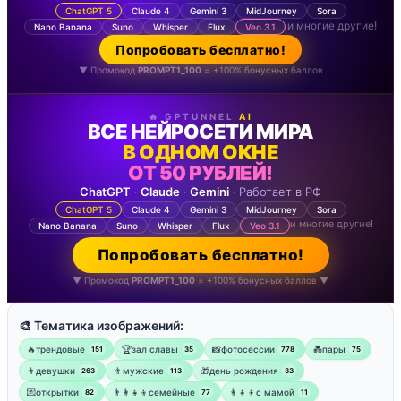
ChatGPT 5
Claude 4
Gemini 3
MidJourney
Sora
и многие другие!
Nano Banana
Suno
Whisper
Flux
Veo 3.1
Попробовать бесплатно!
▼ Промокод
PROMPT1_100
= +100% бонусных баллов
🔥 GPTUNNEL
AI
ВСЕ НЕЙРОСЕТИ МИРА
В ОДНОМ ОКНЕ
ОТ 50 РУБЛЕЙ!
ChatGPT
·
Claude
·
Gemini
· Работает в РФ
ChatGPT 5
Claude 4
Gemini 3
MidJourney
Sora
и многие другие!
Nano Banana
Suno
Whisper
Flux
Veo 3.1
Попробовать бесплатно!
▼ Промокод
PROMPT1_100
= +100% бонусных баллов ▼
🎨 Тематика изображений:
🔥трендовые
🏆зал славы
📸фотосессии
💑пары
151
35
778
75
👩девушки
👨мужские
🎁день рождения
263
113
33
💌открытки
👨‍👩‍👧‍👦семейные
👩‍👧‍👦с мамой
82
77
11