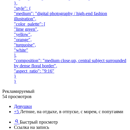
},
"style": {
"medium": "digital photography / high-end fashion
illustration",
"color_palette": [
"lime green",
"yellow",
"orange",
"turquoise",
"white"
],
"composition": "medium close-up, central subject surrounded
by dense floral border",
"aspect_ratio": "9:16"
}
}
Рекламируемый
54 просмотров
Девушки
+5
Летние, на отдыхе, в отпуске, с морем, с попугаями
Быстрый просмотр
Ссылка на запись