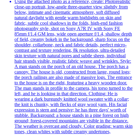
Using the attached photo as a reference, create: Photorealistic
close-up portrait, low-angle three-quarter view slightly from
below, intimate and cinematic atmosphere, soft diffused
natural daylight with gentle warm highlights on skin and
fabric, subtle cool shadows in the folds, high-end fashion
photography style, shot on Sony A7R IV with Sony FE
85mm f/1.4 GM lens, wide open aperture f/1.4, shallow depth
of field, creamy bokeh in the background, sharp focus on the
shoulder, collarbone, neck and fabric details, perfect micro-
contrast and texture rendering, 8k resolution, ultra-detailed
skin texture with natural pores and subtle sheen, individual
hair strands visible, realistic fabric weave and wrinkles. Style:
A man stands on the porch of an old house. The porch has a
canopy. The house is old, constructed from large, round logs;
the porch railings are also made of massive logs. The entrance
to the house is on the right, featuring a heavy wooden door.
The man stands in profile to the camera, his torso turned to the
left, and he is looking in that direction. Clothing: He is
wearing a dark burgundy knitted wool sweater with a collar;
the knit is chunky, with flecks of gray wool yarn. His facial
expression is stern and pensive; he has three days' worth of
stubble. Background: a house stands in a pine forest on high
ground; forest-covered mountains are visible in the distance.
The weather is overcast and cloudy. Color grading: warm skin
tones, clean whites with subtle creamy undertones,