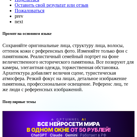
Оставить свой результат или отзыв
Пожаловаться
prev
next
Промпт на основном языке
Сохраняйте оригинальные лица, структуру лица, волосы,
оттенок кожи с референсных фото. Изменяйте только фон с
памятником. Реалистичный семейный портрет на фоне
величественного исторического памятника. Все позируют для
камеры, элегантная одежда, торжественная обстановка.
Архитектура добавляет величия сцене, туристическая
атмосфера. Резкий фокус на лицах, детальное изображение
памятника, профессиональное освещение. Референс лиц, те
же люди с референсных изображений.
Популярные темы
🔥 GPTUNNEL
AI
ВСЕ НЕЙРОСЕТИ МИРА
В ОДНОМ ОКНЕ
ОТ 50 РУБЛЕЙ!
ChatGPT
·
Claude
·
Gemini
· Работает в РФ