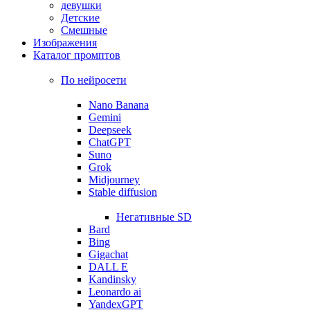
девушки
Детские
Смешные
Изображения
Каталог промптов
По нейросети
Nano Banana
Gemini
Deepseek
ChatGPT
Suno
Grok
Midjourney
Stable diffusion
Негативные SD
Bard
Bing
Gigachat
DALL E
Kandinsky
Leonardo ai
YandexGPT