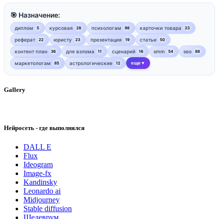
🎯 Назначение:
диплом
курсовая
психологам
карточки товара
5
28
98
23
реферат
юристу
презентация
статьи
22
23
19
50
контент план
для взлома
сценарий
smm
seo
36
11
16
54
88
маркетологам
астрологические
еще
85
12
▼
Gallery
Нейросеть - где выполнялся
DALL E
Flux
Ideogram
Image-fx
Kandinsky
Leonardo ai
Midjourney
Stable diffusion
Шедеврум