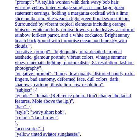
"prompt": "A stylish woman with dark wavy bob hair
wearing yellow tinted vintage sunglasses and large green
statement earrings, holding a margarita cocktail with a lime
slice on the rim. She wears a light green floral swimsuit top.
Surrounded by vibrant tropical elements including orange
hibiscus, white orchids, protea flowers, palm leaves, a colorful
rainbow lorikeet parrot, and a white cockatoo. Bright sunny
beach background with turquoise ocean and blue sky with
clouds.",
"positive_prompt": "high quality, ultra-detailed, tropical
aesthetic, glamour portrait, vibrant colors, vintage summer
vibes, cinematic lighting, photorealistic, 8k resolution, fashion
photography",
"negative_prompt": "blurry, low quality, distorted hands, extra
fingers, bad anatomy, deformed face, dull colors, dark
shadows, cartoon, illustration, low resolution",
"subject": {
"gender": "female (Reference photo. Don't change the facial
features. Mole above the lip.)",
"hair": {
"style": "wavy short bob",
"color": "dark brown"
},
"accessories": [
"yellow tinted aviator sunglasses",