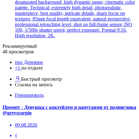
desaturated background, high dynamic range, cinematic color
palette. Technical: extremely high detail, photorealistic,
masterpiece, best quality, intricate details, sharp focus on
textures, 85mm focal length equivalent, natural perspective,
professional retouching level, shot on full-frame sensor, ISO
100, 1/500s shutter speed, perfect exposure. Format 9:16.
High resolution, 2K.
Рекламируемый
48 просмотров
про Деревню
+1
на отдыхе
Быстрый просмотр
Ссылка на запись
Генерировать
Промпт - Девушка с коктейлем и папугаями от подписчика
@greyscorpio
09.08.2026
{