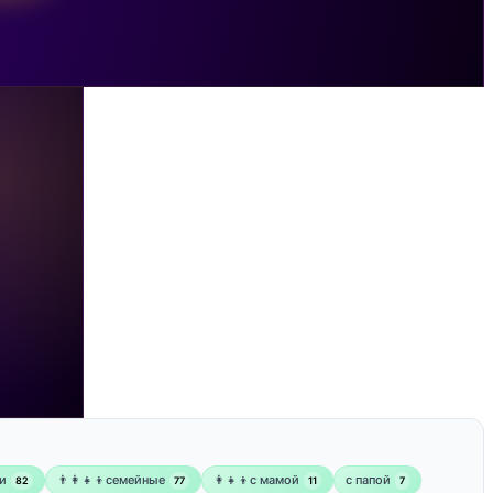
и
👨‍👩‍👧‍👦семейные
👩‍👧‍👦с мамой
‍с папой
82
77
11
7