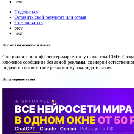
next
Поделиться
Оставить свой результат или отзыв
Пожаловаться
prev
next
Промпт на основном языке
Специалист по инфлюенсер-маркетингу с охватом 10M+. Созд
ключевое сообщение без явной рекламы, сценарий естественно
подачи и соответствие рекламному законодательству.
Популярные темы
🔥 GPTUNNEL
AI
ВСЕ НЕЙРОСЕТИ МИРА
В ОДНОМ ОКНЕ
ОТ 50 
ChatGPT
·
Claude
·
Gemini
· Работает в РФ