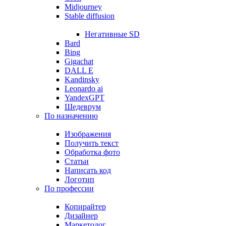
Midjourney
Stable diffusion
Негативные SD
Bard
Bing
Gigachat
DALL E
Kandinsky
Leonardo ai
YandexGPT
Шедеврум
По назначению
Изображения
Получить текст
Обработка фото
Статьи
Написать код
Логотип
По профессии
Копирайтер
Дизайнер
Маркетолог