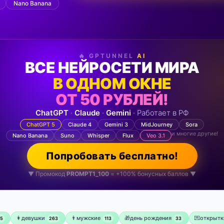
Nano Banana
🔥 GPTUNNEL
AI
ВСЕ НЕЙРОСЕТИ МИРА
В ОДНОМ ОКНЕ
ОТ 50 РУБЛЕЙ!
ChatGPT
·
Claude
·
Gemini
· Работает в РФ
ChatGPT 5
Claude 4
Gemini 3
MidJourney
Sora
и многие другие!
Nano Banana
Suno
Whisper
Flux
Veo 3.1
Попробовать бесплатно!
▼ Промокод
PROMPT1_100
= +100% бонусных баллов ▼
👩девушки
👨мужские
🎁день рождения
💌открытк
75
263
113
33