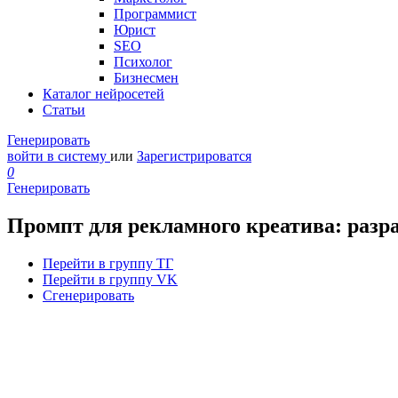
Программист
Юрист
SEO
Психолог
Бизнесмен
Каталог нейросетей
Статьи
Генерировать
войти в систему
или
Зарегистрироватся
0
Генерировать
Промпт для рекламного креатива: разр
Перейти в группу ТГ
Перейти в группу VK
Сгенерировать