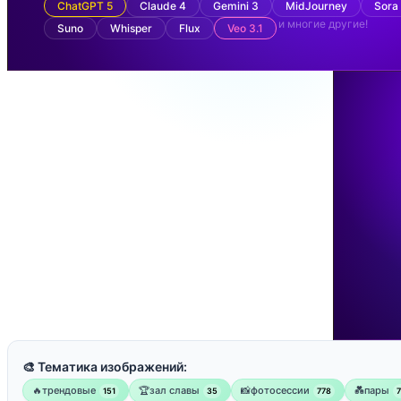
ChatGPT 5
Claude 4
Gemini 3
MidJourney
Sora
и многие другие!
Suno
Whisper
Flux
Veo 3.1
🎨 Тематика изображений:
🔥трендовые
🏆зал славы
📸фотосессии
💑пары
151
35
778