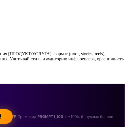
 [ПРОДУКТ/УСЛУГА]: формат (пост, stories, reels),
ения. Учитывай стиль и аудиторию инфлюенсера, органичность
!
▼ Промокод
PROMPT1_100
= +100% бонусных баллов