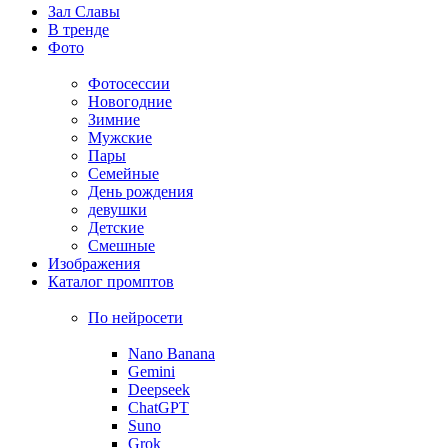
Зал Славы
В тренде
Фото
Фотосессии
Новогодние
Зимние
Мужские
Пары
Семейные
День рождения
девушки
Детские
Смешные
Изображения
Каталог промптов
По нейросети
Nano Banana
Gemini
Deepseek
ChatGPT
Suno
Grok