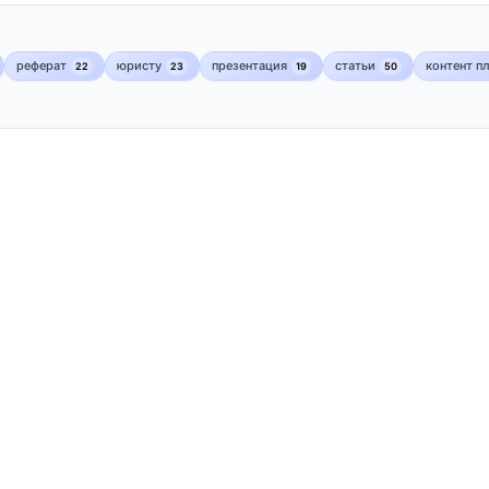
реферат
юристу
презентация
статьи
контент п
22
23
19
50