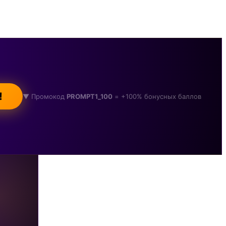
!
▼ Промокод
PROMPT1_100
= +100% бонусных баллов