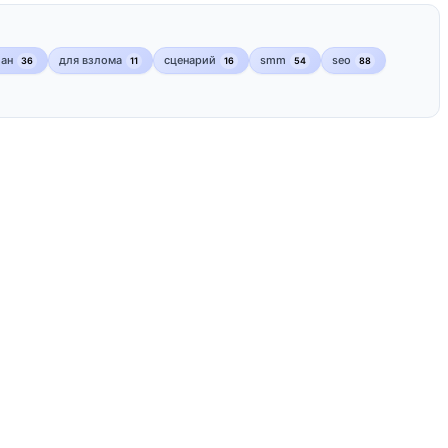
лан
для взлома
сценарий
smm
seo
36
11
16
54
88