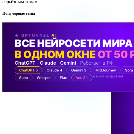
серьёзным темам.
Популярные темы
🔥 GPTUNNEL
AI
ВСЕ НЕЙРОСЕТИ МИРА
В ОДНОМ ОКНЕ
ОТ 50 
ChatGPT
·
Claude
·
Gemini
· Работает в РФ
ChatGPT 5
Claude 4
Gemini 3
MidJourney
Sora
и многие другие!
Suno
Whisper
Flux
Veo 3.1