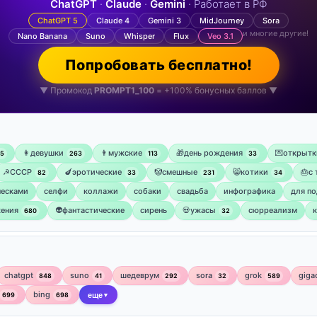
ChatGPT
·
Claude
·
Gemini
· Работает в РФ
ChatGPT 5
Claude 4
Gemini 3
MidJourney
Sora
и многие другие!
Nano Banana
Suno
Whisper
Flux
Veo 3.1
Попробовать бесплатно!
▼ Промокод
PROMPT1_100
= +100% бонусных баллов ▼
👩девушки
👨мужские
🎁день рождения
💌открытк
75
263
113
33
☭СССР
🍆эротические
🤡смешные
😸котики
🎂с
82
33
231
34
ческами
селфи
коллажи
собаки
свадьба
инфографика
для по
ения
👽фантастические
сирень
💀ужасы
сюрреализм
680
32
chatgpt
suno
шедеврум
sora
grok
giga
848
41
292
32
589
bing
699
698
еще
▼