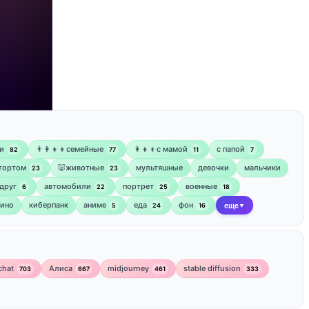
и
👨‍👩‍👧‍👦семейные
👩‍👧‍👦с мамой
‍с папой
82
77
11
7
 тортом
🐷животные
мультяшные
девочки
мальчики
23
23
друг
автомобили
портрет
военные
6
22
25
18
кино
киберпанк
аниме
еда
фон
5
24
16
еще
▼
chat
Алиса
midjourney
stable diffusion
703
667
461
333