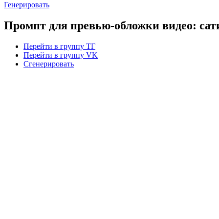
Генерировать
Промпт для превью-обложки видео: сат
Перейти в группу ТГ
Перейти в группу VK
Сгенерировать