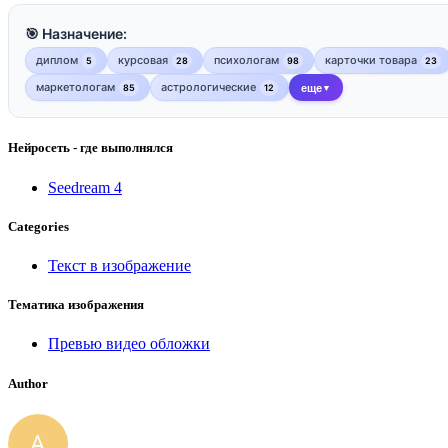
🎯 Назначение:
диплом
курсовая
психологам
карточки товара
5
28
98
23
маркетологам
астрологические
85
12
еще
▼
Нейросеть - где выполнялся
Seedream 4
Categories
Текст в изображение
Тематика изображения
Превью видео обложки
Author