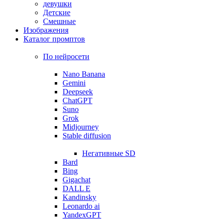
девушки
Детские
Смешные
Изображения
Каталог промптов
По нейросети
Nano Banana
Gemini
Deepseek
ChatGPT
Suno
Grok
Midjourney
Stable diffusion
Негативные SD
Bard
Bing
Gigachat
DALL E
Kandinsky
Leonardo ai
YandexGPT