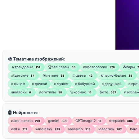
🎨 Тематика изображений:
🔥трендовые
🏆зал славы
📸фотосессии
💑пары
151
35
778
👶детские
☀️летние
🌷цветы
☯︎черно-белые
54
38
42
38
с сыном
с дочкой
с мужем
с бабушкой
с дедушкой
с при
аватарки
логотипы
🚀космос
фото
изображ
6
58
15
337
🤖 Нейросети:
nano banana
gemini
GPTImage-2
deepseek
201
809
17
606
dall e
kandinsky
leonardo
ideogram
bard
319
229
315
282