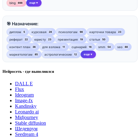
bing
еще
698
▼
🎯 Назначение:
диплом
курсовая
психологам
карточки товара
5
28
98
23
реферат
юристу
презентация
статьи
22
23
19
50
контент план
для взлома
сценарий
smm
seo
36
11
16
54
88
маркетологам
астрологические
еще
85
12
▼
Нейросеть - где выполнялся
DALL E
Flux
Ideogram
Image-fx
Kandinsky
Leonardo ai
Midjourney
Stable diffusion
Шедеврум
Seedream 4