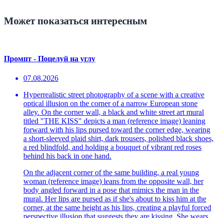
Может показаться интересным
Промпт - Поцелуй на углу
07.08.2026
Hyperrealistic street photography of a scene with a creative
optical illusion on the corner of a narrow European stone
alley. On the corner wall, a black and white street art mural
titled "THE KISS" depicts a man (reference image) leaning
forward with his lips pursed toward the corner edge, wearing
a short-sleeved plaid shirt, dark trousers, polished black shoes,
a red blindfold, and holding a bouquet of vibrant red roses
behind his back in one hand.
On the adjacent corner of the same building, a real young
woman (reference image) leans from the opposite wall, her
body angled forward in a pose that mimics the man in the
mural. Her lips are pursed as if she's about to kiss him at the
corner, at the same height as his lips, creating a playful forced
perspective illusion that suggests they are kissing. She wears