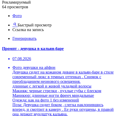
Рекламируемый
64 просмотров
Фото
Быстрый просмотр
Ссылка на запись
Генерировать
Промпт - девушка в кальян-баре
07.08.2026
Фото девушки на айфон
Девушка сидит на кожаном диване в кальян-баре в стиле
современный люкс в темных оттенках . Снимок с
преобладанием неонового освещения.
длинные с легкой и живой укладкой волосы
Макияж: черные стрелки , пухлые губы с блеском
Маникюр: длинные ногти френч миндальные
Одежда: как на фото 1 без изменений
Поза: Девушка сидит боком , слегка наклонившись
вперед, и смотрит в камеру . Ее руки опущены, в правой
она держит мундштук кальяна.