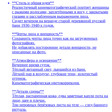
**Стиль и общая идея**
Реалистичный кинематографический портрет женщины
с рыжими волосами, заплетёнными в косу, с закрытыми
глазами и расслабленным выражением лица.
Сидит вечером на веранде старой деревянной русской
бани 1930–1940-х годов.
**Черты лица и внешность**
Сохранить черты лица точно как на загруженных
фотографиях.
Не добавлять посторонние детали внешности, не
описанные на фото.
**Атмосфера и освещение**
Вечернее время суток.
Тёплый янтарный свет, льющийся из бани.
Лёгкий пар в воздухе, глубокие тени, золотистый
оттенок.
Кинематографическая цветокоррекция.
**Детали сцены**
Тёплая, распаренная кожа, едва заметные капли пота на
лице, шее и плечах.
Три неровных берёзовых листа на теле — след банного
ритуала.