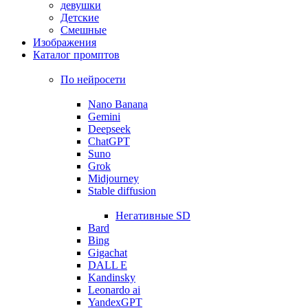
девушки
Детские
Смешные
Изображения
Каталог промптов
По нейросети
Nano Banana
Gemini
Deepseek
ChatGPT
Suno
Grok
Midjourney
Stable diffusion
Негативные SD
Bard
Bing
Gigachat
DALL E
Kandinsky
Leonardo ai
YandexGPT