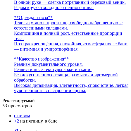
В одной руке — слегка потрёпанный берёзовый веник.
Рядом кружка холодного пенного пива.
**Одежда и поза**
Тело закутано в простыню, свободно наброшенную, с
естественными складками.
Композиция в полный рост, естественные пропорции
тела.
Поза раскрепощённая, спокойная, атмосфера после бани
— интимная и умиротворённая.
**Качество изображения**
Реализм документального уровня.
Реалистичные текстуры кожи и ткани.
Без искусственного глянца, размытия и чрезмерной
обработки.
Высокая детализация, элегантность, спокойствие, лёгкая
чувственность в настроении сцены.
Рекламируемый
53 просмотров
с пивом
+2
на пятницу, в бане