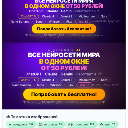
ВСЕ НЕЙРОСЕТИ МИРА
В ОДНОМ ОКНЕ
ОТ 50 РУБЛЕЙ!
ChatGPT
·
Claude
·
Gemini
· Работает в РФ
ChatGPT 5
Claude 4
Gemini 3
MidJourney
Sora
и многие другие!
Nano Banana
Suno
Whisper
Flux
Veo 3.1
Попробовать бесплатно!
▼ Промокод
PROMPT1_100
= +100% бонусных баллов
🔥 GPTUNNEL
AI
ВСЕ НЕЙРОСЕТИ МИРА
В ОДНОМ ОКНЕ
ОТ 50 РУБЛЕЙ!
ChatGPT
·
Claude
·
Gemini
· Работает в РФ
ChatGPT 5
Claude 4
Gemini 3
MidJourney
Sora
и многие другие!
Nano Banana
Suno
Whisper
Flux
Veo 3.1
Попробовать бесплатно!
▼ Промокод
PROMPT1_100
= +100% бонусных баллов ▼
🎨 Тематика изображений:
🔥трендовые
🏆зал славы
📸фотосессии
💑пары
151
35
778
75