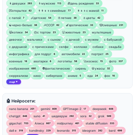
👩девушки
👨мужские
🎁день рождения
263
113
33
💌открытки
👨‍👩‍👧‍👦семейные
👩‍👧‍👦с мамой
82
77
11
‍с папой
👶детские
☀️летние
🌷цветы
7
54
38
42
☯︎черно-белые
☭СССР
🍆эротические
🤡смешные
38
82
33
231
😸котики
🎂с тортом
🐷животные
мультяшные
34
23
23
девочки
мальчики
с сыном
с дочкой
с мужем
с бабушкой
с дедушкой
с прическами
селфи
коллажи
собаки
свадьба
инфографика
для подруг
автомобили
портрет
6
22
25
военные
аватарки
логотипы
🚀космос
фото
18
6
58
15
337
изображения
👽фантастические
сирень
💀ужасы
680
32
сюрреализм
кино
киберпанк
аниме
еда
фон
5
24
16
еще
▼
🤖 Нейросети:
nano banana
gemini
GPTImage-2
deepseek
201
809
17
606
chatgpt
suno
шедеврум
sora
grok
848
41
292
32
589
gigachat
Алиса
midjourney
stable diffusion
703
667
461
333
dall e
kandinsky
leonardo
ideogram
bard
319
229
315
282
699