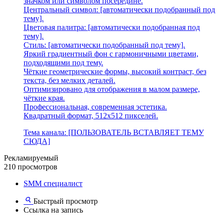
значком или символом посередине.
Центральный символ: [автоматически подобранный под
тему].
Цветовая палитра: [автоматически подобранная под
тему].
Стиль: [автоматически подобранный под тему].
Яркий градиентный фон с гармоничными цветами,
подходящими под тему.
Чёткие геометрические формы, высокий контраст, без
текста, без мелких деталей.
Оптимизировано для отображения в малом размере,
чёткие края.
Профессиональная, современная эстетика.
Квадратный формат, 512x512 пикселей.
Тема канала: [ПОЛЬЗОВАТЕЛЬ ВСТАВЛЯЕТ ТЕМУ
СЮДА]
Рекламируемый
210 просмотров
SMM специалист
Быстрый просмотр
Ссылка на запись