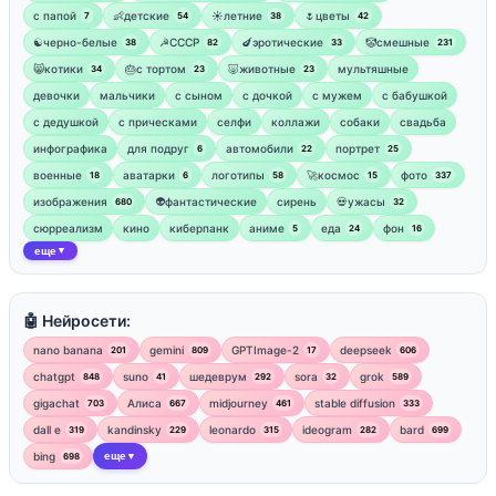
‍с папой
👶детские
☀️летние
🌷цветы
7
54
38
42
☯︎черно-белые
☭СССР
🍆эротические
🤡смешные
38
82
33
231
😸котики
🎂с тортом
🐷животные
мультяшные
34
23
23
девочки
мальчики
с сыном
с дочкой
с мужем
с бабушкой
с дедушкой
с прическами
селфи
коллажи
собаки
свадьба
инфографика
для подруг
автомобили
портрет
6
22
25
военные
аватарки
логотипы
🚀космос
фото
18
6
58
15
337
изображения
👽фантастические
сирень
💀ужасы
680
32
сюрреализм
кино
киберпанк
аниме
еда
фон
5
24
16
еще
▼
🤖 Нейросети:
nano banana
gemini
GPTImage-2
deepseek
201
809
17
606
chatgpt
suno
шедеврум
sora
grok
848
41
292
32
589
gigachat
Алиса
midjourney
stable diffusion
703
667
461
333
dall e
kandinsky
leonardo
ideogram
bard
319
229
315
282
699
bing
еще
698
▼