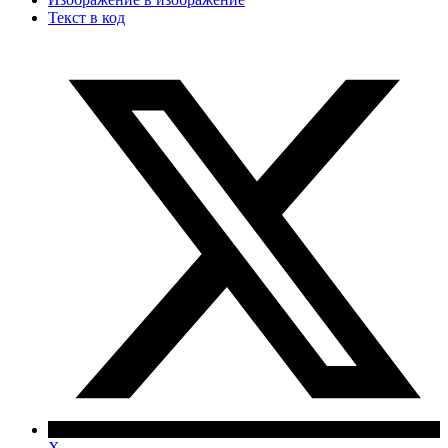
Текст в код
X