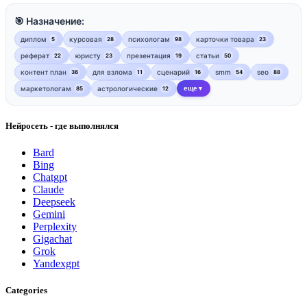
🎯 Назначение:
диплом
курсовая
психологам
карточки товара
5
28
98
23
реферат
юристу
презентация
статьи
22
23
19
50
контент план
для взлома
сценарий
smm
seo
36
11
16
54
88
маркетологам
астрологические
еще
85
12
▼
Нейросеть - где выполнялся
Bard
Bing
Chatgpt
Claude
Deepseek
Gemini
Perplexity
Gigachat
Grok
Yandexgpt
Categories