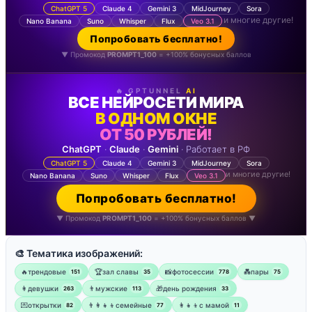
ChatGPT 5
Claude 4
Gemini 3
MidJourney
Sora
и многие другие!
Nano Banana
Suno
Whisper
Flux
Veo 3.1
Попробовать бесплатно!
▼ Промокод
PROMPT1_100
= +100% бонусных баллов
🔥 GPTUNNEL
AI
ВСЕ НЕЙРОСЕТИ МИРА
В ОДНОМ ОКНЕ
ОТ 50 РУБЛЕЙ!
ChatGPT
·
Claude
·
Gemini
· Работает в РФ
ChatGPT 5
Claude 4
Gemini 3
MidJourney
Sora
и многие другие!
Nano Banana
Suno
Whisper
Flux
Veo 3.1
Попробовать бесплатно!
▼ Промокод
PROMPT1_100
= +100% бонусных баллов ▼
🎨 Тематика изображений:
🔥трендовые
🏆зал славы
📸фотосессии
💑пары
151
35
778
75
👩девушки
👨мужские
🎁день рождения
263
113
33
💌открытки
👨‍👩‍👧‍👦семейные
👩‍👧‍👦с мамой
82
77
11