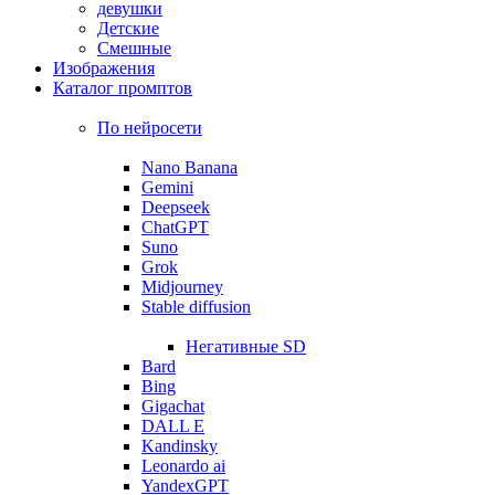
девушки
Детские
Смешные
Изображения
Каталог промптов
По нейросети
Nano Banana
Gemini
Deepseek
ChatGPT
Suno
Grok
Midjourney
Stable diffusion
Негативные SD
Bard
Bing
Gigachat
DALL E
Kandinsky
Leonardo ai
YandexGPT