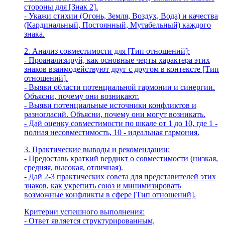
стороны для [Знак 2].
- Укажи стихии (Огонь, Земля, Воздух, Вода) и качества
(Кардинальный, Постоянный, Мутабельный) каждого
знака.
2. Анализ совместимости для [Тип отношений]:
- Проанализируй, как основные черты характера этих
знаков взаимодействуют друг с другом в контексте [Тип
отношений].
- Выяви области потенциальной гармонии и синергии.
Объясни, почему они возникают.
- Выяви потенциальные источники конфликтов и
разногласий. Объясни, почему они могут возникать.
- Дай оценку совместимости по шкале от 1 до 10, где 1 -
полная несовместимость, 10 - идеальная гармония.
3. Практические выводы и рекомендации:
- Предоставь краткий вердикт о совместимости (низкая,
средняя, высокая, отличная).
- Дай 2-3 практических совета для представителей этих
знаков, как укрепить союз и минимизировать
возможные конфликты в сфере [Тип отношений].
Критерии успешного выполнения:
- Ответ является структурированным,