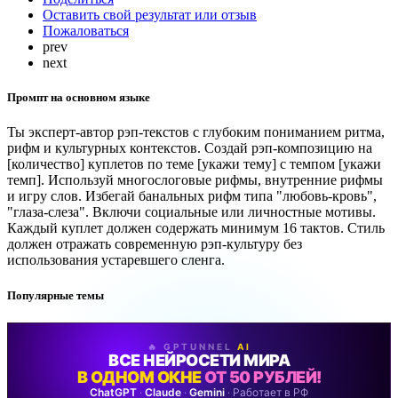
Оставить свой результат или отзыв
Пожаловаться
prev
next
Промпт на основном языке
Ты эксперт-автор рэп-текстов с глубоким пониманием ритма,
рифм и культурных контекстов. Создай рэп-композицию на
[количество] куплетов по теме [укажи тему] с темпом [укажи
темп]. Используй многослоговые рифмы, внутренние рифмы
и игру слов. Избегай банальных рифм типа "любовь-кровь",
"глаза-слеза". Включи социальные или личностные мотивы.
Каждый куплет должен содержать минимум 16 тактов. Стиль
должен отражать современную рэп-культуру без
использования устаревшего сленга.
Популярные темы
🔥 GPTUNNEL
AI
ВСЕ НЕЙРОСЕТИ МИРА
В ОДНОМ ОКНЕ
ОТ 50 РУБЛЕЙ!
ChatGPT
·
Claude
·
Gemini
· Работает в РФ