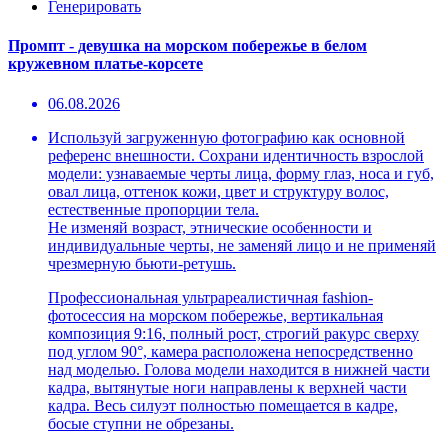
Генерировать
Промпт - девушка на морском побережье в белом
кружевном платье-корсете
06.08.2026
Используй загруженную фотографию как основной
референс внешности. Сохрани идентичность взрослой
модели: узнаваемые черты лица, форму глаз, носа и губ,
овал лица, оттенок кожи, цвет и структуру волос,
естественные пропорции тела.
Не изменяй возраст, этнические особенности и
индивидуальные черты, не заменяй лицо и не применяй
чрезмерную бьюти-ретушь.
Профессиональная ультрареалистичная fashion-
фотосессия на морском побережье, вертикальная
композиция 9:16, полный рост, строгий ракурс сверху
под углом 90°, камера расположена непосредственно
над моделью. Голова модели находится в нижней части
кадра, вытянутые ноги направлены к верхней части
кадра. Весь силуэт полностью помещается в кадре,
босые ступни не обрезаны.