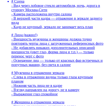
# Сцена
- Вид через лобовое стекло автомобиля, ночь, дорога в
сторону Москва-Сити
- Камера расположена внутри салона
- В верхней части кадра — отражение в зеркале заднего
вида
- Кадр не крупный, зеркало не занимает весь план
# Лица (важно!)
- Внешность мужчины и женщины должна точно
повторять черты лица с загруженных референсных фото
- Не добавлять никаких дополнительных описаний
внешности (цвет глаз, форма лица и т.п.) — только
перенос черт с фото
- Освещение лиц — только от красных фар встречных и
попутных машин, без света в салоне
# Мужчина в отражении зеркала
- Слева в отражении видны только глаза крупным
планом
- Нижняя часть лица не в кадре
- Взгляд направлен на дорогу, не в камеру
- Выражение глаз спокойное
# Женщина в отражении зеркала