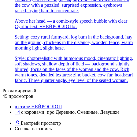
the cow with a puzzled, surprised expression, eyebrows
raised, trying hard to concentrate.
Above her head — a comic-style speech bubble with clear
Cyrillic text: «НЕЙРОСЛОП».
Setting: cozy rural farmyard, log barn in the background, hay
on the ground, chickens in the distance, wooden fence, warm
morning light, slight haze.
Style: photorealistic with humorous mood, cinematic lighting,
soft shadows, shallow depth of field — background slightly
blurred, focus on the faces of the woman and the cow. Rich
warm tones, detailed textures: zinc bucket, cow fur, headscarf
fabric. Three-quarter angle, eye level of the seated woman.
Рекламируемый
45 просмотров
в стиле НЕЙРОСЛОП
+4
с коровами, про Деревню, Смешные, Девушки
Быстрый просмотр
Ссылка на запись