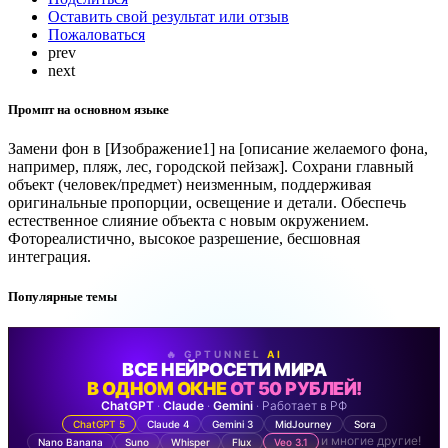
Оставить свой результат или отзыв
Пожаловаться
prev
next
Промпт на основном языке
Замени фон в [Изображение1] на [описание желаемого фона,
например, пляж, лес, городской пейзаж]. Сохрани главный
объект (человек/предмет) неизменным, поддерживая
оригинальные пропорции, освещение и детали. Обеспечь
естественное слияние объекта с новым окружением.
Фотореалистично, высокое разрешение, бесшовная
интеграция.
Популярные темы
🔥 GPTUNNEL
AI
ВСЕ НЕЙРОСЕТИ МИРА
В ОДНОМ ОКНЕ
ОТ 50 РУБЛЕЙ!
ChatGPT
·
Claude
·
Gemini
· Работает в РФ
ChatGPT 5
Claude 4
Gemini 3
MidJourney
Sora
и многие другие!
Nano Banana
Suno
Whisper
Flux
Veo 3.1