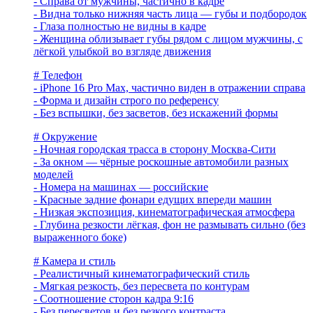
- Справа от мужчины, частично в кадре
- Видна только нижняя часть лица — губы и подбородок
- Глаза полностью не видны в кадре
- Женщина облизывает губы рядом с лицом мужчины, с
лёгкой улыбкой во взгляде движения
# Телефон
- iPhone 16 Pro Max, частично виден в отражении справа
- Форма и дизайн строго по референсу
- Без вспышки, без засветов, без искажений формы
# Окружение
- Ночная городская трасса в сторону Москва-Сити
- За окном — чёрные роскошные автомобили разных
моделей
- Номера на машинах — российские
- Красные задние фонари едущих впереди машин
- Низкая экспозиция, кинематографическая атмосфера
- Глубина резкости лёгкая, фон не размывать сильно (без
выраженного боке)
# Камера и стиль
- Реалистичный кинематографический стиль
- Мягкая резкость, без пересвета по контурам
- Соотношение сторон кадра 9:16
- Без пересветов и без резкого контраста