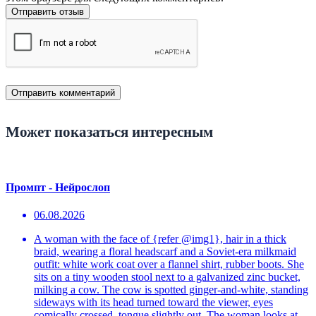
Отправить отзыв
Может показаться интересным
Промпт - Нейрослоп
06.08.2026
A woman with the face of {refer @img1}, hair in a thick
braid, wearing a floral headscarf and a Soviet-era milkmaid
outfit: white work coat over a flannel shirt, rubber boots. She
sits on a tiny wooden stool next to a galvanized zinc bucket,
milking a cow. The cow is spotted ginger-and-white, standing
sideways with its head turned toward the viewer, eyes
comically crossed, tongue slightly out. The woman looks at