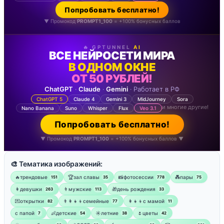
Попробовать бесплатно!
▼ Промокод
PROMPT1_100
= +100% бонусных баллов
🔥 GPTUNNEL
AI
ВСЕ НЕЙРОСЕТИ МИРА
В ОДНОМ ОКНЕ
ОТ 50 РУБЛЕЙ!
ChatGPT
·
Claude
·
Gemini
· Работает в РФ
ChatGPT 5
Claude 4
Gemini 3
MidJourney
Sora
и многие другие!
Nano Banana
Suno
Whisper
Flux
Veo 3.1
Попробовать бесплатно!
▼ Промокод
PROMPT1_100
= +100% бонусных баллов ▼
🎨 Тематика изображений:
🔥трендовые
🏆зал славы
📸фотосессии
💑пары
151
35
778
75
👩девушки
👨мужские
🎁день рождения
263
113
33
💌открытки
👨‍👩‍👧‍👦семейные
👩‍👧‍👦с мамой
82
77
11
‍с папой
👶детские
☀️летние
🌷цветы
7
54
38
42