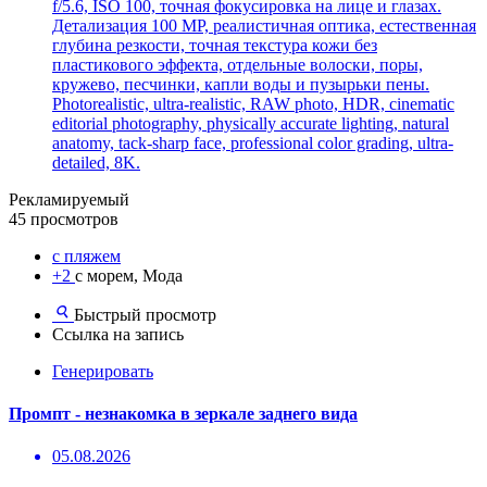
f/5.6, ISO 100, точная фокусировка на лице и глазах.
Детализация 100 MP, реалистичная оптика, естественная
глубина резкости, точная текстура кожи без
пластикового эффекта, отдельные волоски, поры,
кружево, песчинки, капли воды и пузырьки пены.
Photorealistic, ultra-realistic, RAW photo, HDR, cinematic
editorial photography, physically accurate lighting, natural
anatomy, tack-sharp face, professional color grading, ultra-
detailed, 8K.
Рекламируемый
45 просмотров
с пляжем
+2
с морем, Мода
Быстрый просмотр
Ссылка на запись
Генерировать
Промпт - незнакомка в зеркале заднего вида
05.08.2026