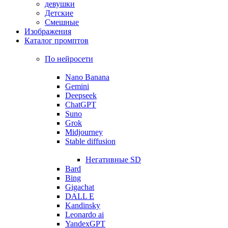
девушки
Детские
Смешные
Изображения
Каталог промптов
По нейросети
Nano Banana
Gemini
Deepseek
ChatGPT
Suno
Grok
Midjourney
Stable diffusion
Негативные SD
Bard
Bing
Gigachat
DALL E
Kandinsky
Leonardo ai
YandexGPT