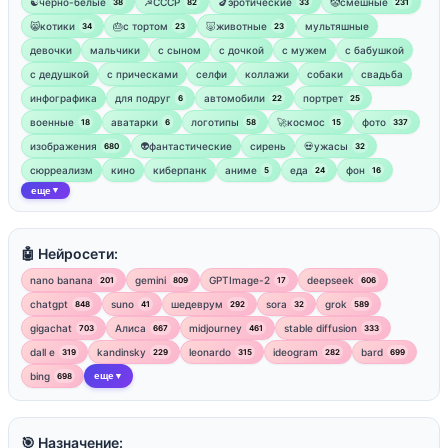
☯︎черно-белые
☭СССР
🍆эротические
🤡смешные
38
82
33
231
😸котики
🎂с тортом
🐷животные
мультяшные
34
23
23
девочки
мальчики
с сыном
с дочкой
с мужем
с бабушкой
с дедушкой
с прическами
селфи
коллажи
собаки
свадьба
инфографика
для подруг
автомобили
портрет
6
22
25
военные
аватарки
логотипы
🚀космос
фото
18
6
58
15
337
изображения
👽фантастические
сирень
💀ужасы
680
32
сюрреализм
кино
киберпанк
аниме
еда
фон
5
24
16
еще
▼
🤖 Нейросети:
nano banana
gemini
GPTImage-2
deepseek
201
809
17
606
chatgpt
suno
шедеврум
sora
grok
848
41
292
32
589
gigachat
Алиса
midjourney
stable diffusion
703
667
461
333
dall e
kandinsky
leonardo
ideogram
bard
319
229
315
282
699
bing
еще
698
▼
🎯 Назначение: