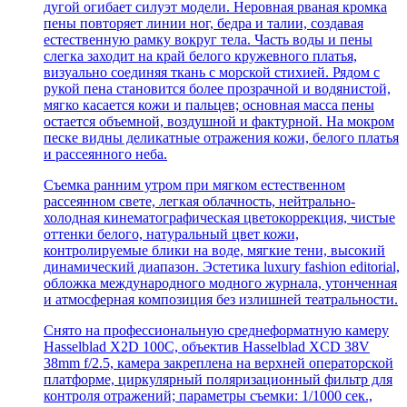
дугой огибает силуэт модели. Неровная рваная кромка
пены повторяет линии ног, бедра и талии, создавая
естественную рамку вокруг тела. Часть воды и пены
слегка заходит на край белого кружевного платья,
визуально соединяя ткань с морской стихией. Рядом с
рукой пена становится более прозрачной и водянистой,
мягко касается кожи и пальцев; основная масса пены
остается объемной, воздушной и фактурной. На мокром
песке видны деликатные отражения кожи, белого платья
и рассеянного неба.
Съемка ранним утром при мягком естественном
рассеянном свете, легкая облачность, нейтрально-
холодная кинематографическая цветокоррекция, чистые
оттенки белого, натуральный цвет кожи,
контролируемые блики на воде, мягкие тени, высокий
динамический диапазон. Эстетика luxury fashion editorial,
обложка международного модного журнала, утонченная
и атмосферная композиция без излишней театральности.
Снято на профессиональную среднеформатную камеру
Hasselblad X2D 100C, объектив Hasselblad XCD 38V
38mm f/2.5, камера закреплена на верхней операторской
платформе, циркулярный поляризационный фильтр для
контроля отражений; параметры съемки: 1/1000 сек.,