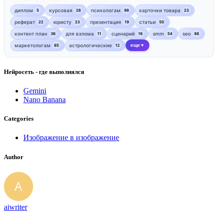
диплом
курсовая
психологам
карточки товара
5
28
98
23
реферат
юристу
презентация
статьи
22
23
19
50
контент план
для взлома
сценарий
smm
seo
36
11
16
54
88
маркетологам
астрологические
еще
85
12
▼
Нейросеть - где выполнялся
Gemini
Nano Banana
Categories
Изображение в изображение
Author
aiwriter