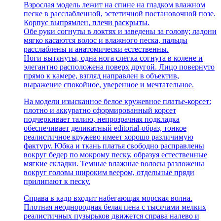
Взрослая модель лежит на спине на гладком влажном
песке в расслабленной, эстетичной постановочной позе.
Корпус выпрямлен, плечи раскрыты.
Обе руки согнуты в локтях и заведены за голову; ладони
мягко касаются волос и влажного песка, пальцы
расслаблены и анатомически естественны.
Ноги вытянуты, одна нога слегка согнута в колене и
элегантно расположена поверх другой. Лицо повернуто
прямо к камере, взгляд направлен в объектив,
выражение спокойное, уверенное и мечтательное.
На модели изысканное белое кружевное платье-корсет:
плотно и аккуратно сформированный корсет
подчеркивает талию, непрозрачная подкладка
обеспечивает деликатный editorial-образ, тонкое
реалистичное кружево имеет хорошо различимую
фактуру. Юбка и ткань платья свободно расправлены
вокруг бедер по мокрому песку, образуя естественные
мягкие складки. Темные влажные волосы разложены
вокруг головы широким веером, отдельные пряди
прилипают к песку.
Справа в кадр входит набегающая морская волна.
Плотная неоднородная белая пена с тысячами мелких
реалистичных пузырьков движется справа налево и