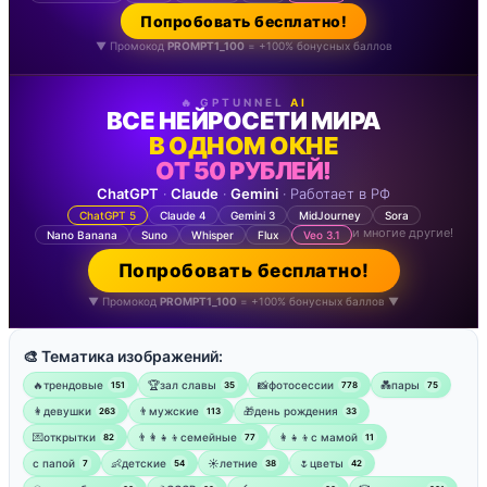
Попробовать бесплатно!
▼ Промокод
PROMPT1_100
= +100% бонусных баллов
🔥 GPTUNNEL
AI
ВСЕ НЕЙРОСЕТИ МИРА
В ОДНОМ ОКНЕ
ОТ 50 РУБЛЕЙ!
ChatGPT
·
Claude
·
Gemini
· Работает в РФ
ChatGPT 5
Claude 4
Gemini 3
MidJourney
Sora
и многие другие!
Nano Banana
Suno
Whisper
Flux
Veo 3.1
Попробовать бесплатно!
▼ Промокод
PROMPT1_100
= +100% бонусных баллов ▼
🎨 Тематика изображений:
🔥трендовые
🏆зал славы
📸фотосессии
💑пары
151
35
778
75
👩девушки
👨мужские
🎁день рождения
263
113
33
💌открытки
👨‍👩‍👧‍👦семейные
👩‍👧‍👦с мамой
82
77
11
‍с папой
👶детские
☀️летние
🌷цветы
7
54
38
42