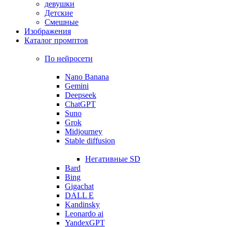
девушки
Детские
Смешные
Изображения
Каталог промптов
По нейросети
Nano Banana
Gemini
Deepseek
ChatGPT
Suno
Grok
Midjourney
Stable diffusion
Негативные SD
Bard
Bing
Gigachat
DALL E
Kandinsky
Leonardo ai
YandexGPT