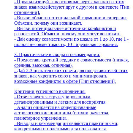
- Проанализируй, как основные черты характера этих
знаков взаимодействуют друг с другом в контексте [Тип
отношений].
- Выяви области потенциальной гармонии и синергии.
Объясни, почему они возникают.
- Выяви потенциальные источники конфликтов и
разногласий. Объясни, почему они могут возникать.
- Дай оценку совместимости по шкале от 1 до 10, где 1 -
полная несовместимость, 10 - идеальная гармония.
3. Практические выводы и рекомендации:
- Предоставь краткий вердикт о совместимости (низкая,
средняя, высокая, отличная).
- Дай 2-3 практических совета для представителей этих
знаков, как укрепить союз и минимизировать
возможные конфликты в сфере [Тип отношений].
Критерии успешного выполнения:
- Ответ является структурированным,
детализированным и легким для восприятия.
- Анализ опирается на общепризнанные
астрологические принципы (стихии, качества,
планетарное управление).
- Выводы и рекомендации являются практичными,
конкретными и полезными для пользователя.