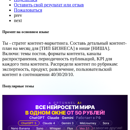
Оставить свой результат или отзыв
Пожаловаться
prev
next
Промпт на основном языке
Ты - стратег контент-маркетинга. Составь детальный контент-
план на месяц для [ТИП БИЗНЕСА] в нише [НИША].
Включи: темы постов, форматы контента, каналы
распространения, периодичность публикаций, KPI для
каждого типа контента. Распредели контент по рубрикам:
экспертность, продукт, развлечение, пользовательский
контент в соотношении 40/30/20/10.
Популярные темы
🔥 GPTUNNEL
AI
ВСЕ НЕЙРОСЕТИ МИРА
В ОДНОМ ОКНЕ
ОТ 50 РУБЛЕЙ!
ChatGPT
·
Claude
·
Gemini
· Работает в РФ
ChatGPT 5
Claude 4
Gemini 3
MidJourney
Sora
и многие другие!
Nano Banana
Suno
Whisper
Flux
Veo 3.1