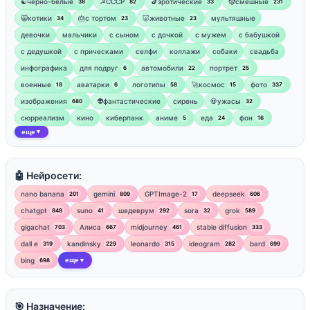
☯︎черно-белые
☭СССР
🍆эротические
🤡смешные
38
82
33
231
😸котики
🎂с тортом
🐷животные
мультяшные
34
23
23
девочки
мальчики
с сыном
с дочкой
с мужем
с бабушкой
с дедушкой
с прическами
селфи
коллажи
собаки
свадьба
инфографика
для подруг
автомобили
портрет
6
22
25
военные
аватарки
логотипы
🚀космос
фото
18
6
58
15
337
изображения
👽фантастические
сирень
💀ужасы
680
32
сюрреализм
кино
киберпанк
аниме
еда
фон
5
24
16
еще
▼
🤖 Нейросети:
nano banana
gemini
GPTImage-2
deepseek
201
809
17
606
chatgpt
suno
шедеврум
sora
grok
848
41
292
32
589
gigachat
Алиса
midjourney
stable diffusion
703
667
461
333
dall e
kandinsky
leonardo
ideogram
bard
319
229
315
282
699
bing
еще
698
▼
🎯 Назначение: