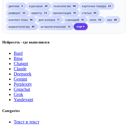
диплом
курсовая
психологам
карточки товара
5
28
98
23
реферат
юристу
презентация
статьи
22
23
19
50
контент план
для взлома
сценарий
smm
seo
36
11
16
54
88
маркетологам
астрологические
еще
85
12
▼
Нейросеть - где выполнялся
Bard
Bing
Chatgpt
Claude
Deepseek
Gemini
Perplexity
Gigachat
Grok
Yandexgpt
Categories
Текст в текст