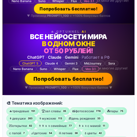
и многие другие!
Nano Banana
Suno
Whisper
Flux
Veo 3.1
Попробовать бесплатно!
▼ Промокод
PROMPT1_100
= +100% бонусных баллов
🔥 GPTUNNEL
AI
ВСЕ НЕЙРОСЕТИ МИРА
В ОДНОМ ОКНЕ
ОТ 50 РУБЛЕЙ!
ChatGPT
·
Claude
·
Gemini
· Работает в РФ
ChatGPT 5
Claude 4
Gemini 3
MidJourney
Sora
и многие другие!
Nano Banana
Suno
Whisper
Flux
Veo 3.1
Попробовать бесплатно!
▼ Промокод
PROMPT1_100
= +100% бонусных баллов ▼
🎨 Тематика изображений:
🔥трендовые
🏆зал славы
📸фотосессии
💑пары
151
35
778
75
👩девушки
👨мужские
🎁день рождения
263
113
33
💌открытки
👨‍👩‍👧‍👦семейные
👩‍👧‍👦с мамой
82
77
11
‍с папой
👶детские
☀️летние
🌷цветы
7
54
38
42