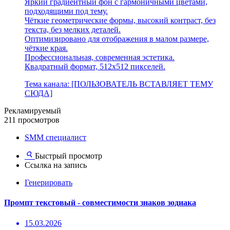
Яркий градиентный фон с гармоничными цветами,
подходящими под тему.
Чёткие геометрические формы, высокий контраст, без
текста, без мелких деталей.
Оптимизировано для отображения в малом размере,
чёткие края.
Профессиональная, современная эстетика.
Квадратный формат, 512x512 пикселей.
Тема канала: [ПОЛЬЗОВАТЕЛЬ ВСТАВЛЯЕТ ТЕМУ
СЮДА]
Рекламируемый
211 просмотров
SMM специалист
Быстрый просмотр
Ссылка на запись
Генерировать
Промпт текстовый - совместимости знаков зодиака
15.03.2026