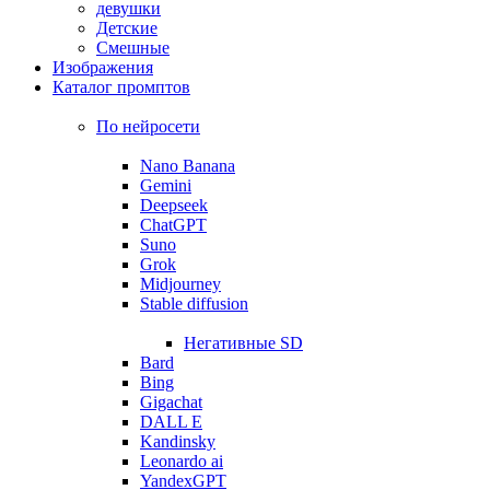
девушки
Детские
Смешные
Изображения
Каталог промптов
По нейросети
Nano Banana
Gemini
Deepseek
ChatGPT
Suno
Grok
Midjourney
Stable diffusion
Негативные SD
Bard
Bing
Gigachat
DALL E
Kandinsky
Leonardo ai
YandexGPT