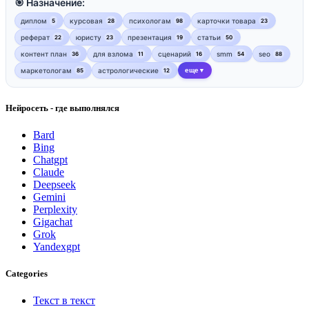
🎯 Назначение:
диплом
курсовая
психологам
карточки товара
5
28
98
23
реферат
юристу
презентация
статьи
22
23
19
50
контент план
для взлома
сценарий
smm
seo
36
11
16
54
88
маркетологам
астрологические
еще
85
12
▼
Нейросеть - где выполнялся
Bard
Bing
Chatgpt
Claude
Deepseek
Gemini
Perplexity
Gigachat
Grok
Yandexgpt
Categories
Текст в текст