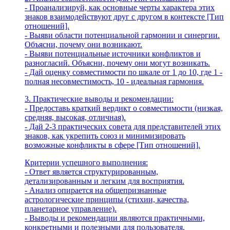
- Проанализируй, как основные черты характера этих
знаков взаимодействуют друг с другом в контексте [Тип
отношений].
- Выяви области потенциальной гармонии и синергии.
Объясни, почему они возникают.
- Выяви потенциальные источники конфликтов и
разногласий. Объясни, почему они могут возникать.
- Дай оценку совместимости по шкале от 1 до 10, где 1 -
полная несовместимость, 10 - идеальная гармония.
3. Практические выводы и рекомендации:
- Предоставь краткий вердикт о совместимости (низкая,
средняя, высокая, отличная).
- Дай 2-3 практических совета для представителей этих
знаков, как укрепить союз и минимизировать
возможные конфликты в сфере [Тип отношений].
Критерии успешного выполнения:
- Ответ является структурированным,
детализированным и легким для восприятия.
- Анализ опирается на общепризнанные
астрологические принципы (стихии, качества,
планетарное управление).
- Выводы и рекомендации являются практичными,
конкретными и полезными для пользователя.