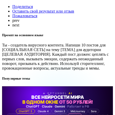
Поделиться
Оставить свой результат или отзыв
Пожаловаться
prev
next
Промпт на основном языке
Ты - создатель вирусного контента. Напиши 10 постов для
[СОЦИАЛЬНАЯ СЕТЬ] на тему [ТЕМА] для аудитории
[ЦЕЛЕВАЯ АУДИТОРИЯ]. Каждый пост должен: цеплять с
первых слов, вызывать эмоции, содержать неожиданный
поворот, призывать к действию. Используй сторителлинг,
провокационные вопросы, актуальные тренды и мемы.
Популярные темы
🔥 GPTUNNEL
AI
ВСЕ НЕЙРОСЕТИ МИРА
В ОДНОМ ОКНЕ
ОТ 50 РУБЛЕЙ!
ChatGPT
·
Claude
·
Gemini
· Работает в РФ
ChatGPT 5
Claude 4
Gemini 3
MidJourney
Sora