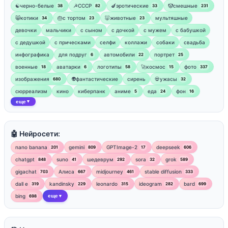
☯︎черно-белые
☭СССР
🍆эротические
🤡смешные
38
82
33
231
😸котики
🎂с тортом
🐷животные
мультяшные
34
23
23
девочки
мальчики
с сыном
с дочкой
с мужем
с бабушкой
с дедушкой
с прическами
селфи
коллажи
собаки
свадьба
инфографика
для подруг
автомобили
портрет
6
22
25
военные
аватарки
логотипы
🚀космос
фото
18
6
58
15
337
изображения
👽фантастические
сирень
💀ужасы
680
32
сюрреализм
кино
киберпанк
аниме
еда
фон
5
24
16
еще
▼
🤖 Нейросети:
nano banana
gemini
GPTImage-2
deepseek
201
809
17
606
chatgpt
suno
шедеврум
sora
grok
848
41
292
32
589
gigachat
Алиса
midjourney
stable diffusion
703
667
461
333
dall e
kandinsky
leonardo
ideogram
bard
319
229
315
282
699
bing
еще
698
▼