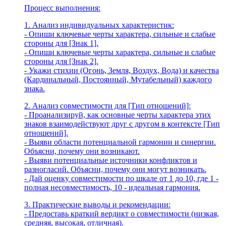
Процесс выполнения:
1. Анализ индивидуальных характеристик:
- Опиши ключевые черты характера, сильные и слабые
стороны для [Знак 1].
- Опиши ключевые черты характера, сильные и слабые
стороны для [Знак 2].
- Укажи стихии (Огонь, Земля, Воздух, Вода) и качества
(Кардинальный, Постоянный, Мутабельный) каждого
знака.
2. Анализ совместимости для [Тип отношений]:
- Проанализируй, как основные черты характера этих
знаков взаимодействуют друг с другом в контексте [Тип
отношений].
- Выяви области потенциальной гармонии и синергии.
Объясни, почему они возникают.
- Выяви потенциальные источники конфликтов и
разногласий. Объясни, почему они могут возникать.
- Дай оценку совместимости по шкале от 1 до 10, где 1 -
полная несовместимость, 10 - идеальная гармония.
3. Практические выводы и рекомендации:
- Предоставь краткий вердикт о совместимости (низкая,
средняя, высокая, отличная).