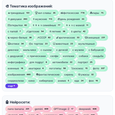
🎨 Тематика изображений:
🔥трендовые
🏆зал славы
📸фотосессии
💑пары
151
35
778
75
👩девушки
👨мужские
🎁день рождения
263
113
33
💌открытки
👨‍👩‍👧‍👦семейные
👩‍👧‍👦с мамой
82
77
11
‍с папой
👶детские
☀️летние
🌷цветы
7
54
38
42
☯︎черно-белые
☭СССР
🍆эротические
🤡смешные
38
82
33
231
😸котики
🎂с тортом
🐷животные
мультяшные
34
23
23
девочки
мальчики
с сыном
с дочкой
с мужем
с бабушкой
с дедушкой
с прическами
селфи
коллажи
собаки
свадьба
инфографика
для подруг
автомобили
портрет
6
22
25
военные
аватарки
логотипы
🚀космос
фото
18
6
58
15
337
изображения
👽фантастические
сирень
💀ужасы
680
32
сюрреализм
кино
киберпанк
аниме
еда
фон
5
24
16
еще
▼
🤖 Нейросети:
nano banana
gemini
GPTImage-2
deepseek
201
809
17
606
chatgpt
suno
шедеврум
sora
grok
848
41
292
32
589