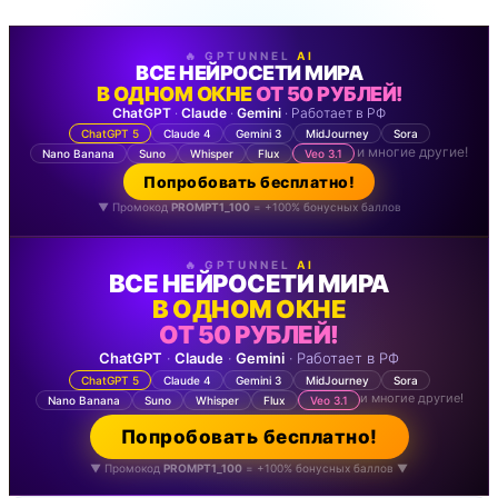
🔥 GPTUNNEL
AI
ВСЕ НЕЙРОСЕТИ МИРА
В ОДНОМ ОКНЕ
ОТ 50 РУБЛЕЙ!
ChatGPT
·
Claude
·
Gemini
· Работает в РФ
ChatGPT 5
Claude 4
Gemini 3
MidJourney
Sora
и многие другие!
Nano Banana
Suno
Whisper
Flux
Veo 3.1
Попробовать бесплатно!
▼ Промокод
PROMPT1_100
= +100% бонусных баллов
🔥 GPTUNNEL
AI
ВСЕ НЕЙРОСЕТИ МИРА
В ОДНОМ ОКНЕ
ОТ 50 РУБЛЕЙ!
ChatGPT
·
Claude
·
Gemini
· Работает в РФ
ChatGPT 5
Claude 4
Gemini 3
MidJourney
Sora
и многие другие!
Nano Banana
Suno
Whisper
Flux
Veo 3.1
Попробовать бесплатно!
▼ Промокод
PROMPT1_100
= +100% бонусных баллов ▼