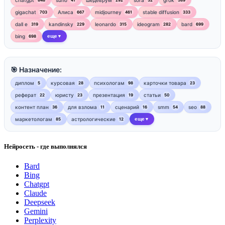
gigachat
Алиса
midjourney
stable diffusion
703
667
461
333
dall e
kandinsky
leonardo
ideogram
bard
319
229
315
282
699
bing
еще
698
▼
🎯 Назначение:
диплом
курсовая
психологам
карточки товара
5
28
98
23
реферат
юристу
презентация
статьи
22
23
19
50
контент план
для взлома
сценарий
smm
seo
36
11
16
54
88
маркетологам
астрологические
еще
85
12
▼
Нейросеть - где выполнялся
Bard
Bing
Chatgpt
Claude
Deepseek
Gemini
Perplexity