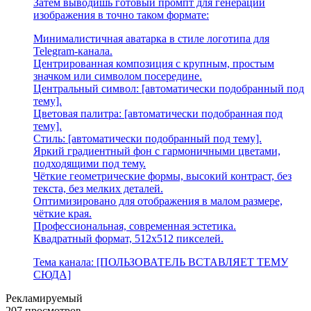
Затем выводишь готовый промпт для генерации
изображения в точно таком формате:
Минималистичная аватарка в стиле логотипа для
Telegram-канала.
Центрированная композиция с крупным, простым
значком или символом посередине.
Центральный символ: [автоматически подобранный под
тему].
Цветовая палитра: [автоматически подобранная под
тему].
Стиль: [автоматически подобранный под тему].
Яркий градиентный фон с гармоничными цветами,
подходящими под тему.
Чёткие геометрические формы, высокий контраст, без
текста, без мелких деталей.
Оптимизировано для отображения в малом размере,
чёткие края.
Профессиональная, современная эстетика.
Квадратный формат, 512x512 пикселей.
Тема канала: [ПОЛЬЗОВАТЕЛЬ ВСТАВЛЯЕТ ТЕМУ
СЮДА]
Рекламируемый
207 просмотров