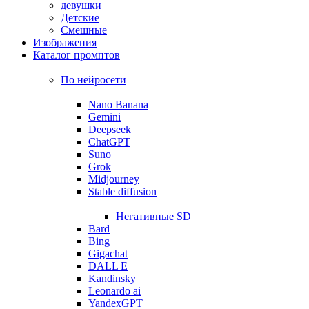
девушки
Детские
Смешные
Изображения
Каталог промптов
По нейросети
Nano Banana
Gemini
Deepseek
ChatGPT
Suno
Grok
Midjourney
Stable diffusion
Негативные SD
Bard
Bing
Gigachat
DALL E
Kandinsky
Leonardo ai
YandexGPT