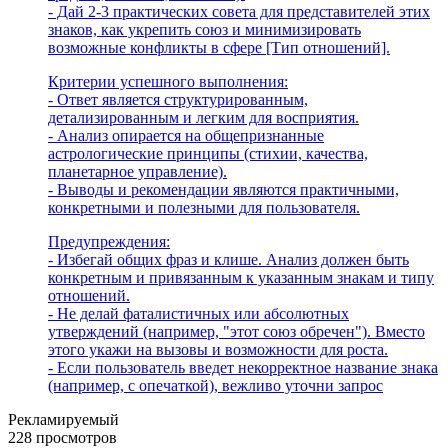
- Дай 2-3 практических совета для представителей этих
знаков, как укрепить союз и минимизировать
возможные конфликты в сфере [Тип отношений].
Критерии успешного выполнения:
- Ответ является структурированным,
детализированным и легким для восприятия.
- Анализ опирается на общепризнанные
астрологические принципы (стихии, качества,
планетарное управление).
- Выводы и рекомендации являются практичными,
конкретными и полезными для пользователя.
Предупреждения:
- Избегай общих фраз и клише. Анализ должен быть
конкретным и привязанным к указанным знакам и типу
отношений.
- Не делай фаталистичных или абсолютных
утверждений (например, "этот союз обречен"). Вместо
этого укажи на вызовы и возможности для роста.
- Если пользователь введет некорректное название знака
(например, с опечаткой), вежливо уточни запрос
Рекламируемый
228 просмотров