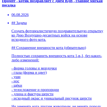
Промпт - котик поздравляет с Днем ВДВ - главное мягкая
посадка
06.08.2026
## Задача
Создать фотореалистичную поздравительную открытку
ко Дню Воздушно-десантных войск на основе
исходного фото кота.
## Сохранение внешности кота (обязательно)
Полностью сохранить внешность кота 1-в-1, без каких-
либо изменений:
- форма головы и мордочки
- глаза (форма и цвет)
- уши
- нос
- щёки
- телосложение и пропорции
- длина и фактура шерсти
- исходный окрас и уникальный рисунок шерсти
Не заменять кота другим животным, не менять породу,