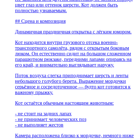
цвет глаз или оттенок шерсти. Кот должен быть
полностью узнаваемым.
## Сцена и композиция
Динамичная праздничная открытка с лёгким юмором.
Кот находится внутри грузового отсека военно-
транспортного самолёта, рядом с открытым боковым
люком. Он естественно сидит на большом сложенном
парашютном рюкзаке, передними лапами опираясь на
его край, и внимательно выглядывает наружу.
Поток воздуха слегка приподнимает шерсть и ленты
небольшого голубого берета. Выражение мордочки
серьёзное и сосредоточенное — будто кот готовится к
важному прыжку.
Кот остаётся обычным настоящим животным:
- не стоит на задних лапах
- не принимает человеческих поз
- не выполняет жестов
Камера расположена близко к мордочке, немного ниже