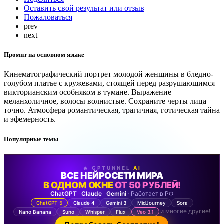
Оставить свой результат или отзыв
Пожаловаться
prev
next
Промпт на основном языке
Кинематографический портрет молодой женщины в бледно-
голубом платье с кружевами, стоящей перед разрушающимся
викторианским особняком в тумане. Выражение
меланхоличное, волосы волнистые. Сохраните черты лица
точно. Атмосфера романтическая, трагичная, готическая тайна
и эфемерность.
Популярные темы
🔥 GPTUNNEL
AI
ВСЕ НЕЙРОСЕТИ МИРА
В ОДНОМ ОКНЕ
ОТ 50 РУБЛЕЙ!
ChatGPT
·
Claude
·
Gemini
· Работает в РФ
ChatGPT 5
Claude 4
Gemini 3
MidJourney
Sora
и многие другие!
Nano Banana
Suno
Whisper
Flux
Veo 3.1