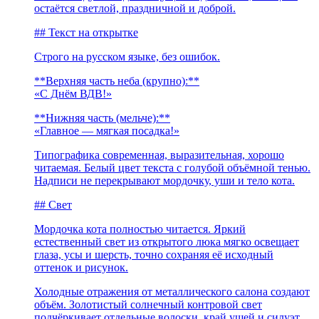
остаётся светлой, праздничной и доброй.
## Текст на открытке
Строго на русском языке, без ошибок.
**Верхняя часть неба (крупно):**
«С Днём ВДВ!»
**Нижняя часть (мельче):**
«Главное — мягкая посадка!»
Типографика современная, выразительная, хорошо
читаемая. Белый цвет текста с голубой объёмной тенью.
Надписи не перекрывают мордочку, уши и тело кота.
## Свет
Мордочка кота полностью читается. Яркий
естественный свет из открытого люка мягко освещает
глаза, усы и шерсть, точно сохраняя её исходный
оттенок и рисунок.
Холодные отражения от металлического салона создают
объём. Золотистый солнечный контровой свет
подчёркивает отдельные волоски, край ушей и силуэт