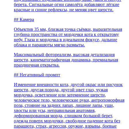
берета. Сигнальные огни самолёта добавляют лёгкие
красные и синие рефлексы, не меняя цвет шерсти.
## Камера
Объектив 35 мм, близкая точка съёмки, выразительная
глубина пространства от мордочки кота к открытому
небу. Глаза и мордочка в идеальном фокусе, дальние
облака и парашюты мягко размыты.
Максимальный фотореализм, высокая детализация
шерсти, кинематографичная динамика, премиальная
праздничная открытка.
## Негативный промпт
Изменение внешности кота, другой окрас или рисунок
шерсти, другая порода, другой цвет глаз, чужая
мордочка, осветление или затемнение шерсти,
человеческое тело, человеческие руки, антропоморфная
поза, стояние на задних лапах, лишние лапы, уши,
хвосты или усы, неправильная анатомия,
деформированная морда, слишком большой берет,
одежда поверх мордочки, свободное падение кота без
парашюта, страх, агрессия, оружие, взрывы, боевые