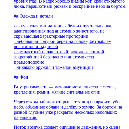
уровня глаз. В кадре хорошо видны кот, край открытого
люка, парашютный рюкзак и бескрайнее небо за бортом.
## Одежда и детали
- аккуратная миниатюрная бело-синяя тельняшка,
адаптированная под анатомию животного, не
скрывающая характерные пропорции
- небольшой голубой берет на голове, без эмблем,
логотипов и надписей
- компактный парашютный рюкзак за спиной,
закреплённый безопасно и анатомически
правдоподобно
- никакого оружия и тяжёлой амуниции
## Фон
Внутри самолёта — матовые металлические стены,
крепления, ремни, мягкие сигнальные огни.
Через открытый люк открывается вид на ярко-голубое
небо, объёмные облака и далёкую землю. За бортом на
разной глубине уже раскрыты несколько небольших
парашютов.
Поток воздуха создаёт ощущение движения, но сцена