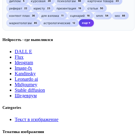
диплом
курсовая
психологам
карточки товара
5
28
98
23
реферат
юристу
презентация
статьи
22
23
19
50
контент план
для взлома
сценарий
smm
seo
36
11
16
54
88
маркетологам
астрологические
еще
85
12
▼
Нейросеть - где выполнялся
DALL E
Flux
Ideogram
Image-fx
Kandinsky
Leonardo ai
Midjourney
Stable diffusion
Шедеврум
Categories
Текст в изображение
Тематика изображения