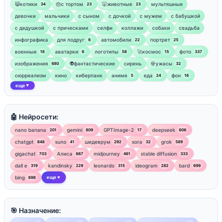
😸котики
🎂с тортом
🐷животные
мультяшные
34
23
23
девочки
мальчики
с сыном
с дочкой
с мужем
с бабушкой
с дедушкой
с прическами
селфи
коллажи
собаки
свадьба
инфографика
для подруг
автомобили
портрет
6
22
25
военные
аватарки
логотипы
🚀космос
фото
18
6
58
15
337
изображения
👽фантастические
сирень
💀ужасы
680
32
сюрреализм
кино
киберпанк
аниме
еда
фон
5
24
16
еще
▼
🤖 Нейросети:
nano banana
gemini
GPTImage-2
deepseek
201
809
17
606
chatgpt
suno
шедеврум
sora
grok
848
41
292
32
589
gigachat
Алиса
midjourney
stable diffusion
703
667
461
333
dall e
kandinsky
leonardo
ideogram
bard
319
229
315
282
699
bing
еще
698
▼
🎯 Назначение: