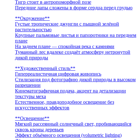
Тигр стоит в антропоморфной позе
Передние лапы сложены в форме сердца перед грудью
**Окружение**
Густые тропические джунгли с пышной зелёной
растительностью
Крупные пальмовые листья и папоротники на переднем
плане
На заднем плане — спокойная река с камнями
Туманный лес вдалеке создаёт атмосферу нетронутой
дикой природы
**Художественный стиль**
Гиперреалистичная цифровая живопись
Стилизация под фотографию дикой природы в высоком
разрешении
Кинематографичная подача, акцент на детализации
текстуры меха
Естественное, правдоподобное освещение без
искусственных эффектов
**Освещение**
Мягкий рассеянный солнечный свет, пробивающийся
сквозь кроны деревьев
Эффект объёмного освещения (volumetric lighting)