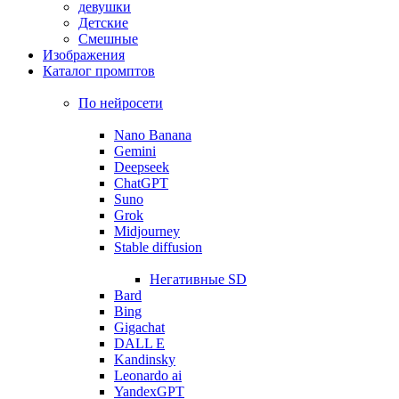
девушки
Детские
Смешные
Изображения
Каталог промптов
По нейросети
Nano Banana
Gemini
Deepseek
ChatGPT
Suno
Grok
Midjourney
Stable diffusion
Негативные SD
Bard
Bing
Gigachat
DALL E
Kandinsky
Leonardo ai
YandexGPT