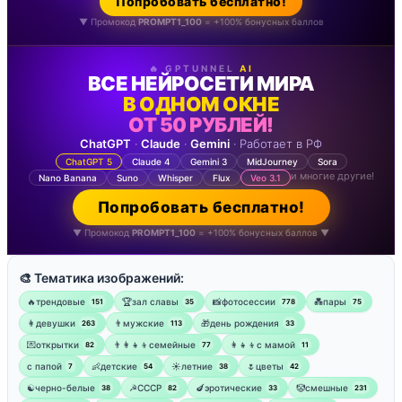
Попробовать бесплатно!
▼ Промокод
PROMPT1_100
= +100% бонусных баллов
🔥 GPTUNNEL
AI
ВСЕ НЕЙРОСЕТИ МИРА
В ОДНОМ ОКНЕ
ОТ 50 РУБЛЕЙ!
ChatGPT
·
Claude
·
Gemini
· Работает в РФ
ChatGPT 5
Claude 4
Gemini 3
MidJourney
Sora
и многие другие!
Nano Banana
Suno
Whisper
Flux
Veo 3.1
Попробовать бесплатно!
▼ Промокод
PROMPT1_100
= +100% бонусных баллов ▼
🎨 Тематика изображений:
🔥трендовые
🏆зал славы
📸фотосессии
💑пары
151
35
778
75
👩девушки
👨мужские
🎁день рождения
263
113
33
💌открытки
👨‍👩‍👧‍👦семейные
👩‍👧‍👦с мамой
82
77
11
‍с папой
👶детские
☀️летние
🌷цветы
7
54
38
42
☯︎черно-белые
☭СССР
🍆эротические
🤡смешные
38
82
33
231