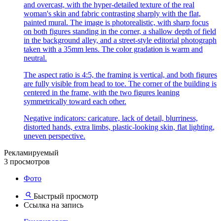
and overcast, with the hyper-detailed texture of the real
woman's skin and fabric contrasting sharply with the flat,
painted mural. The image is photorealistic, with sharp focus
on both figures standing in the corner, a shallow depth of field
in the background alley, and a street-style editorial photograph
taken with a 35mm lens. The color gradation is warm and
neutral.
The aspect ratio is 4:5, the framing is vertical, and both figures
are fully visible from head to toe. The corner of the building is
centered in the frame, with the two figures leaning
symmetrically toward each other.
Negative indicators: caricature, lack of detail, blurriness,
distorted hands, extra limbs, plastic-looking skin, flat lighting,
uneven perspective.
Рекламируемый
3 просмотров
Фото
Быстрый просмотр
Ссылка на запись