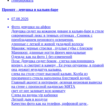
Генерировать
Промпт - девушка в кальян-баре
07.08.2026
Фото девушки на айфон
Девушка сидит на кожаном диване в кальян-баре в стиле
современный люкс в темных оттенках . Снимок с
преобладанием неонового освещения.
длинные с легкой и живой укладкой волосы
Макияж: черные стрелки , пухлые губы с блеском
Маникюр: длинные ногти френч миндальные
Одежда: как на фото 1 без изменений
Поза: Девушка сидит боком , слегка наклонившись
вперед, и смотрит в камеру . Ее руки опущены, в правой
она держит мундштук кальяна.
слева на столе стоит высокий кальян. Колба из
прозрачного стекла наполнена блестящей водой.
Главный акцент в интерьере -зеленая неоновая вывеска
на стене с прописной надписью МЯТА
свет от нее заливает всю комнату
Слева на видны vip кабинки
Легкий дым в воздухе
Качество фото как на телефон, цифровой шум ,