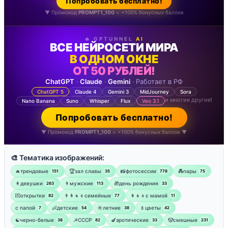
Попробовать бесплатно!
▼ Промокод
PROMPT1_100
= +100% бонусных баллов
🔥 GPTUNNEL
AI
ВСЕ НЕЙРОСЕТИ МИРА
В ОДНОМ ОКНЕ
ОТ 50 РУБЛЕЙ!
ChatGPT
·
Claude
·
Gemini
· Работает в РФ
ChatGPT 5
Claude 4
Gemini 3
MidJourney
Sora
и многие другие!
Nano Banana
Suno
Whisper
Flux
Veo 3.1
Попробовать бесплатно!
▼ Промокод
PROMPT1_100
= +100% бонусных баллов ▼
🎨 Тематика изображений:
🔥трендовые
🏆зал славы
📸фотосессии
💑пары
151
35
778
75
👩девушки
👨мужские
🎁день рождения
263
113
33
💌открытки
👨‍👩‍👧‍👦семейные
👩‍👧‍👦с мамой
82
77
11
‍с папой
👶детские
☀️летние
🌷цветы
7
54
38
42
☯︎черно-белые
☭СССР
🍆эротические
🤡смешные
38
82
33
231