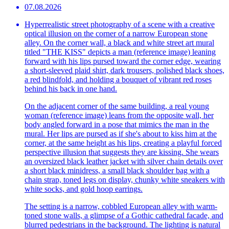
07.08.2026
Hyperrealistic street photography of a scene with a creative
optical illusion on the corner of a narrow European stone
alley. On the corner wall, a black and white street art mural
titled "THE KISS" depicts a man (reference image) leaning
forward with his lips pursed toward the corner edge, wearing
a short-sleeved plaid shirt, dark trousers, polished black shoes,
a red blindfold, and holding a bouquet of vibrant red roses
behind his back in one hand.
On the adjacent corner of the same building, a real young
woman (reference image) leans from the opposite wall, her
body angled forward in a pose that mimics the man in the
mural. Her lips are pursed as if she's about to kiss him at the
corner, at the same height as his lips, creating a playful forced
perspective illusion that suggests they are kissing. She wears
an oversized black leather jacket with silver chain details over
a short black minidress, a small black shoulder bag with a
chain strap, toned legs on display, chunky white sneakers with
white socks, and gold hoop earrings.
The setting is a narrow, cobbled European alley with warm-
toned stone walls, a glimpse of a Gothic cathedral facade, and
blurred pedestrians in the background. The lighting is natural