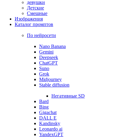
девушки
Детские
Смешные
Изображения
Каталог промптов
По нейросети
Nano Banana
Gemini
Deepseek
ChatGPT
Suno
Grok
Midjourney
Stable diffusion
Негативные SD
Bard
Bing
Gigachat
DALL E
Kandinsky
Leonardo ai
YandexGPT