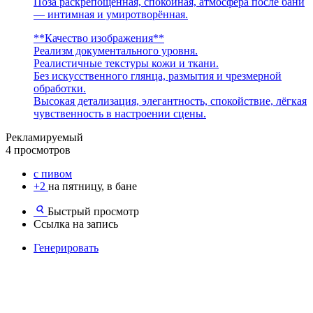
Поза раскрепощённая, спокойная, атмосфера после бани
— интимная и умиротворённая.
**Качество изображения**
Реализм документального уровня.
Реалистичные текстуры кожи и ткани.
Без искусственного глянца, размытия и чрезмерной
обработки.
Высокая детализация, элегантность, спокойствие, лёгкая
чувственность в настроении сцены.
Рекламируемый
4 просмотров
с пивом
+2
на пятницу, в бане
Быстрый просмотр
Ссылка на запись
Генерировать