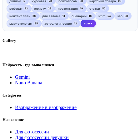
диплом
курсовая
психологам
карточки товара
5
28
98
23
реферат
юристу
презентация
статьи
22
23
19
50
контент план
для взлома
сценарий
smm
seo
36
11
16
54
88
маркетологам
астрологические
еще
85
12
▼
Gallery
Нейросеть - где выполнялся
Gemini
Nano Banana
Categories
Изображение в изображение
Назначение
Для фотосессии
Для фотосессии девушки