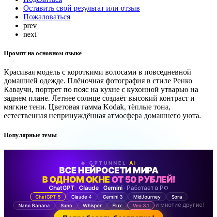
Оставить свой результат или отзыв
Пожаловаться
prev
next
Промпт на основном языке
Красивая модель с короткими волосами в повседневной
домашней одежде. Плёночная фотография в стиле Ренко
Каваучи, портрет по пояс на кухне с кухонной утварью на
заднем плане. Летнее солнце создаёт высокий контраст и
мягкие тени. Цветовая гамма Kodak, тёплые тона,
естественная непринуждённая атмосфера домашнего уюта.
Популярные темы
🔥 GPTUNNEL
AI
ВСЕ НЕЙРОСЕТИ МИРА
В ОДНОМ ОКНЕ
ОТ 50 РУБЛЕЙ!
ChatGPT
·
Claude
·
Gemini
· Работает в РФ
ChatGPT 5
Claude 4
Gemini 3
MidJourney
Sora
и многие другие!
Nano Banana
Suno
Whisper
Flux
Veo 3.1