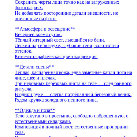
Сохранить черты лица точно как на загруженных
фотографиях.
Не добавлять посторонние детали внешности, не
описанные на фото.
**Атмосфера и освещение**
Вечернее время суток.
Тёплый янтарный свет, льющийся из бани.
Лёгкий пар в воздухе, глубокие тени, золотистый
оттенок.
Кинематографическая цветокоррекция.
**Детали сцены**
Тёплая, распаренная кожа, едва заметные капли пота на
лице, шее и плечах.
Три неровных берёзовых листа на теле — след банного
ритуала.
В одной руке — слегка потрёпанный берёзовый веник.
Рядом кружка холодного пенного пива.
**Одежда и поза**
Тело закутано в простыню, свободно наброшенную, с
естественными складками.
Композиция в полный рост, естественные пропорции
тела.