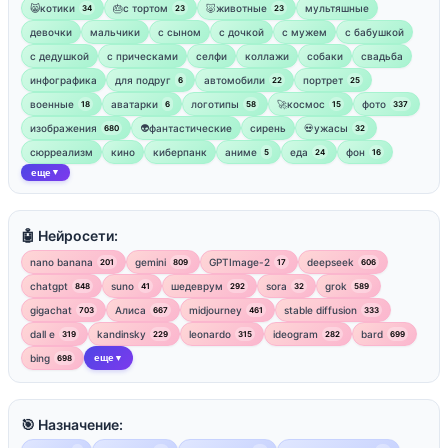
😸котики
🎂с тортом
🐷животные
мультяшные
34
23
23
девочки
мальчики
с сыном
с дочкой
с мужем
с бабушкой
с дедушкой
с прическами
селфи
коллажи
собаки
свадьба
инфографика
для подруг
автомобили
портрет
6
22
25
военные
аватарки
логотипы
🚀космос
фото
18
6
58
15
337
изображения
👽фантастические
сирень
💀ужасы
680
32
сюрреализм
кино
киберпанк
аниме
еда
фон
5
24
16
еще
▼
🤖 Нейросети:
nano banana
gemini
GPTImage-2
deepseek
201
809
17
606
chatgpt
suno
шедеврум
sora
grok
848
41
292
32
589
gigachat
Алиса
midjourney
stable diffusion
703
667
461
333
dall e
kandinsky
leonardo
ideogram
bard
319
229
315
282
699
bing
еще
698
▼
🎯 Назначение: