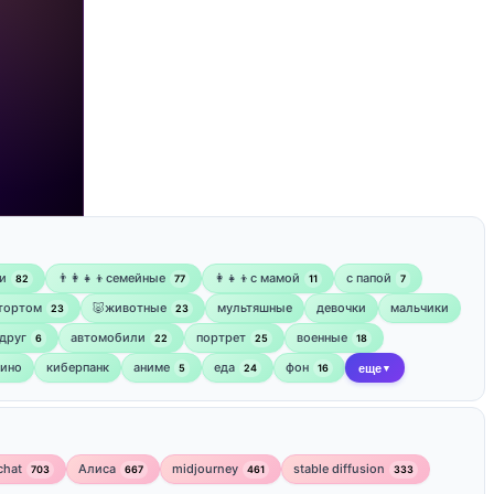
и
👨‍👩‍👧‍👦семейные
👩‍👧‍👦с мамой
‍с папой
82
77
11
7
 тортом
🐷животные
мультяшные
девочки
мальчики
23
23
друг
автомобили
портрет
военные
6
22
25
18
кино
киберпанк
аниме
еда
фон
5
24
16
еще
▼
chat
Алиса
midjourney
stable diffusion
703
667
461
333