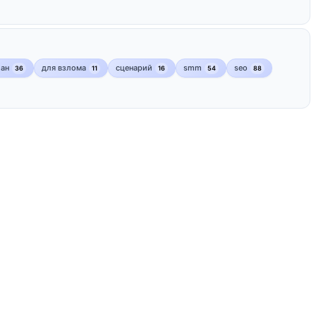
лан
для взлома
сценарий
smm
seo
36
11
16
54
88