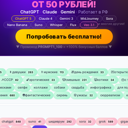
ОТ 50 РУБЛЕЙ!
ChatGPT
·
Claude
·
Gemini
· Работает в РФ
ChatGPT 5
Claude 4
Gemini 3
MidJourney
Sora
и многие другие!
Nano Banana
Suno
Whisper
Flux
Veo 3.1
Попробовать бесплатно!
▼ Промокод
PROMPT1_100
= +100% бонусных баллов ▼
👩девушки
👨мужские
🎁день рождения
💌открытк
75
263
113
33
☭СССР
🍆эротические
🤡смешные
😸котики
🎂с
82
33
231
34
ческами
селфи
коллажи
собаки
свадьба
инфографика
для по
ения
👽фантастические
сирень
💀ужасы
сюрреализм
680
32
chatgpt
suno
шедеврум
sora
grok
giga
848
41
292
32
589