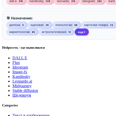
dall e
kandinsky
leonardo
ideogram
bard
319
229
315
282
🎯 Назначение:
диплом
курсовая
психологам
карточки товара
5
28
98
23
маркетологам
астрологические
85
12
еще
▼
Нейросеть - где выполнялся
DALL E
Flux
Ideogram
Image-fx
Kandinsky
Leonardo ai
Midjourney
Stable diffusion
Шедеврум
Categories
Текст в изображение