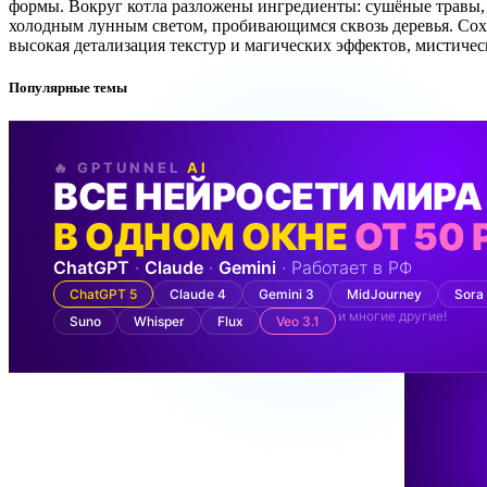
формы. Вокруг котла разложены ингредиенты: сушёные травы,
холодным лунным светом, пробивающимся сквозь деревья. Сохр
высокая детализация текстур и магических эффектов, мистичес
Популярные темы
🔥 GPTUNNEL
AI
ВСЕ НЕЙРОСЕТИ МИРА
В ОДНОМ ОКНЕ
ОТ 50 
ChatGPT
·
Claude
·
Gemini
· Работает в РФ
ChatGPT 5
Claude 4
Gemini 3
MidJourney
Sora
и многие другие!
Suno
Whisper
Flux
Veo 3.1