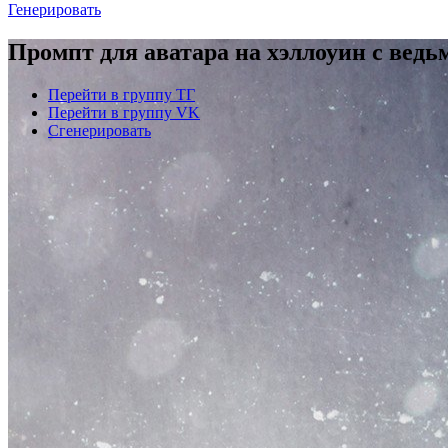
Генерировать
Промпт для аватара на хэллоуин с ведь
Перейти в группу ТГ
Перейти в группу VK
Сгенерировать