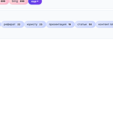
bing
699
698
еще
▼
реферат
юристу
презентация
статьи
контент п
22
23
19
50