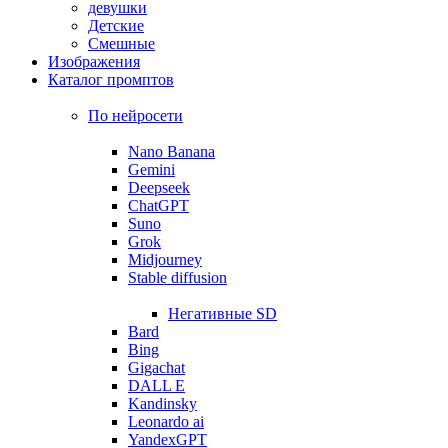
девушки
Детские
Смешные
Изображения
Каталог промптов
По нейросети
Nano Banana
Gemini
Deepseek
ChatGPT
Suno
Grok
Midjourney
Stable diffusion
Негативные SD
Bard
Bing
Gigachat
DALL E
Kandinsky
Leonardo ai
YandexGPT