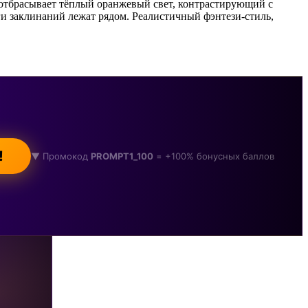
 отбрасывает тёплый оранжевый свет, контрастирующий с
и заклинаний лежат рядом. Реалистичный фэнтези-стиль,
!
▼ Промокод
PROMPT1_100
= +100% бонусных баллов