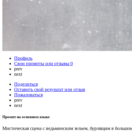
Профиль
Свои промпты или отзывы
0
prev
next
Поделиться
Оставить свой результат или отзыв
Пожаловаться
prev
next
Промпт на основном языке
Мистическая сцена с ведьминским зельем, бурлящим в большо