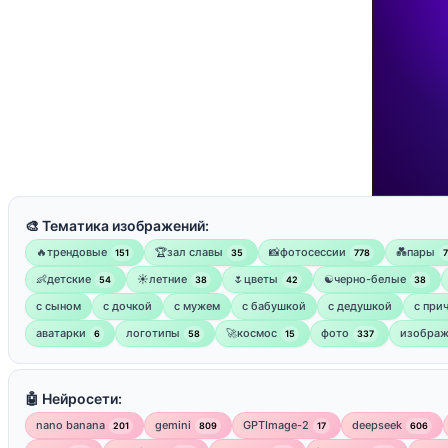
🎨 Тематика изображений:
🔥трендовые
🏆зал славы
📸фотосессии
💑пары
151
35
778
👶детские
☀️летние
🌷цветы
☯︎черно-белые
54
38
42
38
с сыном
с дочкой
с мужем
с бабушкой
с дедушкой
с при
аватарки
логотипы
🚀космос
фото
изображ
6
58
15
337
🤖 Нейросети:
nano banana
gemini
GPTImage-2
deepseek
201
809
17
606