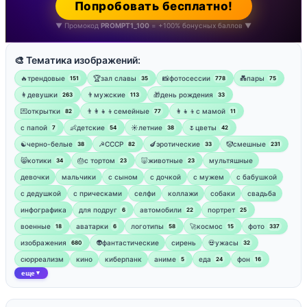
Попробовать бесплатно!
▼ Промокод
PROMPT1_100
= +100% бонусных баллов ▼
🎨 Тематика изображений:
🔥трендовые
🏆зал славы
📸фотосессии
💑пары
151
35
778
75
👩девушки
👨мужские
🎁день рождения
263
113
33
💌открытки
👨‍👩‍👧‍👦семейные
👩‍👧‍👦с мамой
82
77
11
‍с папой
👶детские
☀️летние
🌷цветы
7
54
38
42
☯︎черно-белые
☭СССР
🍆эротические
🤡смешные
38
82
33
231
😸котики
🎂с тортом
🐷животные
мультяшные
34
23
23
девочки
мальчики
с сыном
с дочкой
с мужем
с бабушкой
с дедушкой
с прическами
селфи
коллажи
собаки
свадьба
инфографика
для подруг
автомобили
портрет
6
22
25
военные
аватарки
логотипы
🚀космос
фото
18
6
58
15
337
изображения
👽фантастические
сирень
💀ужасы
680
32
сюрреализм
кино
киберпанк
аниме
еда
фон
5
24
16
еще
▼