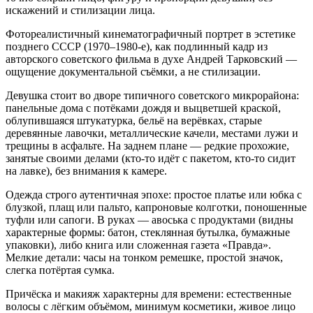
искажений и стилизации лица.
Фотореалистичный кинематографичный портрет в эстетике
позднего СССР (1970–1980-е), как подлинный кадр из
авторского советского фильма в духе Андрей Тарковский —
ощущение документальной съёмки, а не стилизации.
Девушка стоит во дворе типичного советского микрорайона:
панельные дома с потёками дождя и выцветшей краской,
облупившаяся штукатурка, бельё на верёвках, старые
деревянные лавочки, металлические качели, местами лужи и
трещины в асфальте. На заднем плане — редкие прохожие,
занятые своими делами (кто-то идёт с пакетом, кто-то сидит
на лавке), без внимания к камере.
Одежда строго аутентичная эпохе: простое платье или юбка с
блузкой, плащ или пальто, капроновые колготки, поношенные
туфли или сапоги. В руках — авоська с продуктами (видны
характерные формы: батон, стеклянная бутылка, бумажные
упаковки), либо книга или сложенная газета «Правда».
Мелкие детали: часы на тонком ремешке, простой значок,
слегка потёртая сумка.
Причёска и макияж характерны для времени: естественные
волосы с лёгким объёмом, минимум косметики, живое лицо