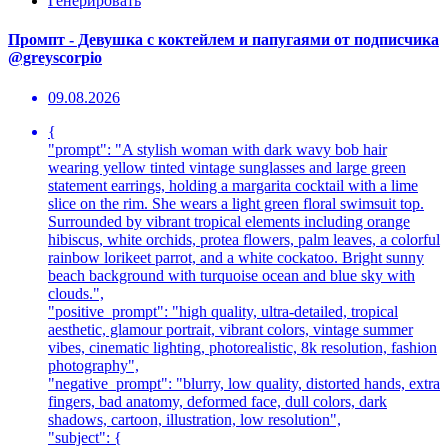
Генерировать
Промпт - Девушка с коктейлем и папугаями от подписчика
@greyscorpio
09.08.2026
{
"prompt": "A stylish woman with dark wavy bob hair
wearing yellow tinted vintage sunglasses and large green
statement earrings, holding a margarita cocktail with a lime
slice on the rim. She wears a light green floral swimsuit top.
Surrounded by vibrant tropical elements including orange
hibiscus, white orchids, protea flowers, palm leaves, a colorful
rainbow lorikeet parrot, and a white cockatoo. Bright sunny
beach background with turquoise ocean and blue sky with
clouds.",
"positive_prompt": "high quality, ultra-detailed, tropical
aesthetic, glamour portrait, vibrant colors, vintage summer
vibes, cinematic lighting, photorealistic, 8k resolution, fashion
photography",
"negative_prompt": "blurry, low quality, distorted hands, extra
fingers, bad anatomy, deformed face, dull colors, dark
shadows, cartoon, illustration, low resolution",
"subject": {