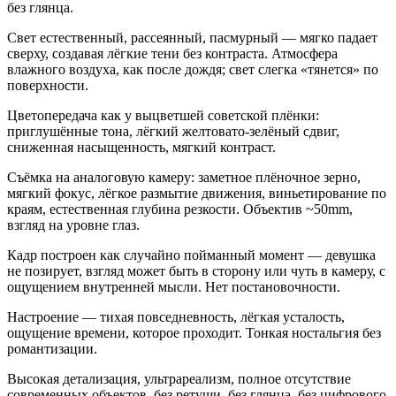
без глянца.
Свет естественный, рассеянный, пасмурный — мягко падает
сверху, создавая лёгкие тени без контраста. Атмосфера
влажного воздуха, как после дождя; свет слегка «тянется» по
поверхности.
Цветопередача как у выцветшей советской плёнки:
приглушённые тона, лёгкий желтовато-зелёный сдвиг,
сниженная насыщенность, мягкий контраст.
Съёмка на аналоговую камеру: заметное плёночное зерно,
мягкий фокус, лёгкое размытие движения, виньетирование по
краям, естественная глубина резкости. Объектив ~50mm,
взгляд на уровне глаз.
Кадр построен как случайно пойманный момент — девушка
не позирует, взгляд может быть в сторону или чуть в камеру, с
ощущением внутренней мысли. Нет постановочности.
Настроение — тихая повседневность, лёгкая усталость,
ощущение времени, которое проходит. Тонкая ностальгия без
романтизации.
Высокая детализация, ультрареализм, полное отсутствие
современных объектов, без ретуши, без глянца, без цифрового