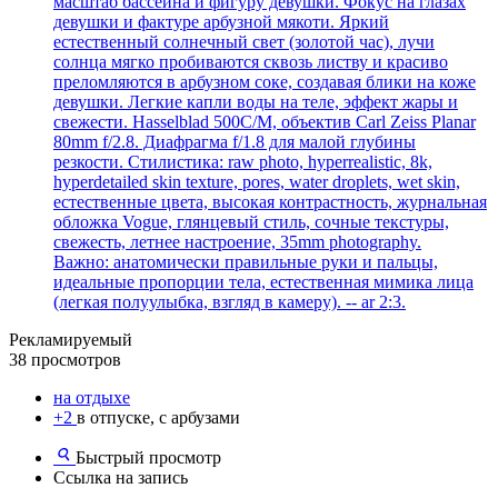
масштаб бассейна и фигуру девушки. Фокус на глазах
девушки и фактуре арбузной мякоти. Яркий
естественный солнечный свет (золотой час), лучи
солнца мягко пробиваются сквозь листву и красиво
преломляются в арбузном соке, создавая блики на коже
девушки. Легкие капли воды на теле, эффект жары и
свежести. Hasselblad 500C/M, объектив Carl Zeiss Planar
80mm f/2.8. Диафрагма f/1.8 для малой глубины
резкости. Стилистика: raw photo, hyperrealistic, 8k,
hyperdetailed skin texture, pores, water droplets, wet skin,
естественные цвета, высокая контрастность, журнальная
обложка Vogue, глянцевый стиль, сочные текстуры,
свежесть, летнее настроение, 35mm photography.
Важно: анатомически правильные руки и пальцы,
идеальные пропорции тела, естественная мимика лица
(легкая полуулыбка, взгляд в камеру). -- ar 2:3.
Рекламируемый
38 просмотров
на отдыхе
+2
в отпуске, с арбузами
Быстрый просмотр
Ссылка на запись