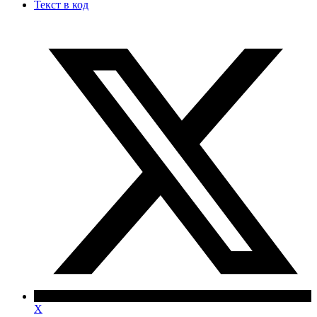
Текст в код
X