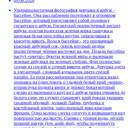
09.08.2026
Ультрареалистичная фотография девушки в арбузе -
бассейне. Она расслабленно полулежит в огромном
бассейне, который представляет собой половину
гигантского арбуза. Гигантский реалистичный распил
арбуза: толстая полосатая зеленая корка снаружи и
широкая белая прослойка внутри, переходящая в
красную мякоть. Вода в бассейне - это прозрачный
красный арбузный сок, сквозь который видны
реалистичные черные косточки на дне. Позади бассейна
растут «цветы»: букеты зеленой мяты и маленькие
зеленые арбузики на зеленых стеблях. Фон полностью
создан из спелой и сочной мякоти арбуза. Девушка одета
в элегантный, сложный купальник цвета спелой
папайи. Ее поза расслабленная: она откинулась назад,
опираясь на один локоть о гладкий белый край «корки»,
вторая рука поднята вверх и держит бокал который
сделан из маленького круглого арбуза (корка очищена до
белого слоя, он служит стаканом), край бокала украшен
сахарной ободкой, долькой Лайма, трубочка и
коктейльный зонтик, наполненный ярко-красным
фрешем. Одно колено слегка согнуто и возвышается над
поверхностью жидкости. Съемка с уровня воды, легкий
нижний ракурс (low angle shot), чтобы подчеркнуть