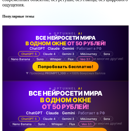
ощущения.
Популярные темы
🔥 GPTUNNEL
AI
ВСЕ НЕЙРОСЕТИ МИРА
В ОДНОМ ОКНЕ
ОТ 50 РУБЛЕЙ!
ChatGPT
·
Claude
·
Gemini
· Работает в РФ
ChatGPT 5
Claude 4
Gemini 3
MidJourney
Sora
и многие другие!
Nano Banana
Suno
Whisper
Flux
Veo 3.1
Попробовать бесплатно!
▼ Промокод
PROMPT1_100
= +100% бонусных баллов
🔥 GPTUNNEL
AI
ВСЕ НЕЙРОСЕТИ МИРА
В ОДНОМ ОКНЕ
ОТ 50 РУБЛЕЙ!
ChatGPT
·
Claude
·
Gemini
· Работает в РФ
ChatGPT 5
Claude 4
Gemini 3
MidJourney
Sora
и многие другие!
Nano Banana
Suno
Whisper
Flux
Veo 3.1