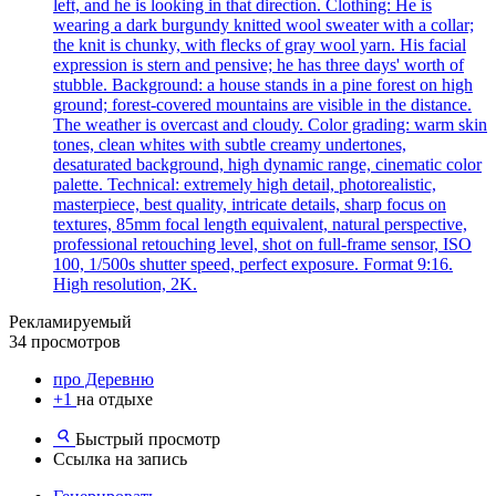
left, and he is looking in that direction. Clothing: He is
wearing a dark burgundy knitted wool sweater with a collar;
the knit is chunky, with flecks of gray wool yarn. His facial
expression is stern and pensive; he has three days' worth of
stubble. Background: a house stands in a pine forest on high
ground; forest-covered mountains are visible in the distance.
The weather is overcast and cloudy. Color grading: warm skin
tones, clean whites with subtle creamy undertones,
desaturated background, high dynamic range, cinematic color
palette. Technical: extremely high detail, photorealistic,
masterpiece, best quality, intricate details, sharp focus on
textures, 85mm focal length equivalent, natural perspective,
professional retouching level, shot on full-frame sensor, ISO
100, 1/500s shutter speed, perfect exposure. Format 9:16.
High resolution, 2K.
Рекламируемый
34 просмотров
про Деревню
+1
на отдыхе
Быстрый просмотр
Ссылка на запись