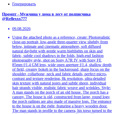
Генерировать
Промпт - Мужчина у дома в лесу от подписчика
@Reflexxx777
09.08.2026
Using the attached photo as a reference, create: Photorealistic
close-up portrait, low-angle three-quarter view slightly from
below, intimate and cinematic atmosphere, soft diffused
natural daylight with gentle warm highlights on skin and
fabric, subtle cool shadows in the folds, high-end fashion
photography style, shot on Sony A7R IV with Sony FE
85mm f/1.4 GM lens, wide open aperture f/1.4, shallow depth
of field, creamy bokeh in the background, sharp focus on the
shoulder, collarbone, neck and fabric details, perfect micro-
contrast and texture rendering, 8k resolution, ultra-detailed
skin texture with natural pores and subtle sheen, individual
hair strands visible, realistic fabric weave and wrinkles. Style:
A man stands on the porch of an old house. The porch has a
canopy. The house is old, constructed from large, round logs;
the porch railings are also made of massive logs. The entrance
to the house is on the right, featuring a heavy wooden door.
The man stands in profile to the camera, his torso turned to the