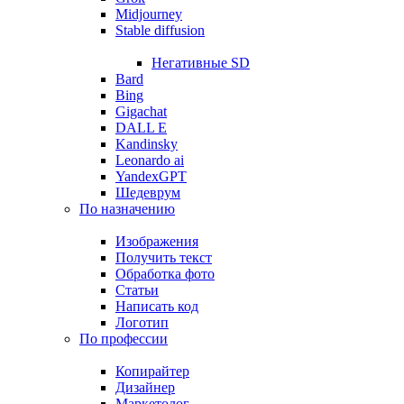
Midjourney
Stable diffusion
Негативные SD
Bard
Bing
Gigachat
DALL E
Kandinsky
Leonardo ai
YandexGPT
Шедеврум
По назначению
Изображения
Получить текст
Обработка фото
Статьи
Написать код
Логотип
По профессии
Копирайтер
Дизайнер
Маркетолог