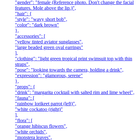
"gender": "female (Reference photo. Don't change the facial
features. Mole above the lip.)",
"hair": {
"style": "wavy short bob",
"color": "dark brown"
},
"accessories": [
"yellow tinted aviator sunglasses",
"large beaded green oval earrings"
],
"clothing": "light green tropical print swimsuit top with thin
straps",
"pose": "looking towards the camera, holding a drink",
"expression": "glamorous, serene"
},
"props": {
"drink": "margarita cocktail with salted rim and lime wheel",
"fauna": [
"rainbow lorikeet parrot (left)",
"white cockatoo (right)"
],
"flora": [
"orange hibiscus flowers",
"white orchids",
"monstera leaves",