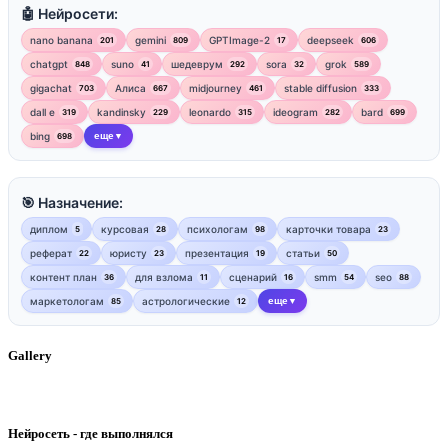
🤖 Нейросети:
nano banana
gemini
GPTImage-2
deepseek
201
809
17
606
chatgpt
suno
шедеврум
sora
grok
848
41
292
32
589
gigachat
Алиса
midjourney
stable diffusion
703
667
461
333
dall e
kandinsky
leonardo
ideogram
bard
319
229
315
282
699
bing
еще
698
▼
🎯 Назначение:
диплом
курсовая
психологам
карточки товара
5
28
98
23
реферат
юристу
презентация
статьи
22
23
19
50
контент план
для взлома
сценарий
smm
seo
36
11
16
54
88
маркетологам
астрологические
еще
85
12
▼
Gallery
Нейросеть - где выполнялся