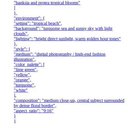
"banksia and protea tropical blooms"
]
},
"environment": {
"setting": "tropical beach",
"background": "turquoise sea and sunny sky with light
clouds",
"lighting": "bright direct sunlight, warm golden hour tones"
},
"style": {
"medium": "digital photography / high-end fashion
illustration",
"color_palette": [
"lime green",
"yellow",
"orange",
"turquoise",
"white"
],
"composition": "medium close-up, central subject surrounded
by dense floral border",
"aspect_ratio": "9:16"
}
}