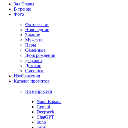
Зал Славы
В тренде
Фото
Фотосессии
Новогодние
Зимние
Мужские
Пары
Семейные
День рождения
девушки
Детские
Смешные
Изображения
Каталог промптов
По нейросети
Nano Banana
Gemini
Deepseek
ChatGPT
Suno
Grok